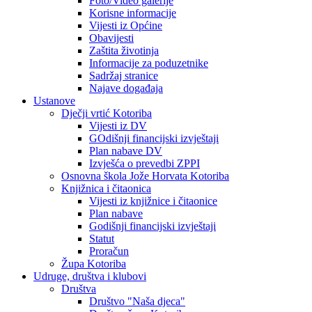
Foto/Video galerije
Korisne informacije
Vijesti iz Općine
Obavijesti
Zaštita životinja
Informacije za poduzetnike
Sadržaj stranice
Najave događaja
Ustanove
Dječji vrtić Kotoriba
Vijesti iz DV
GOdišnji financijski izvještaji
Plan nabave DV
Izvješća o prevedbi ZPPI
Osnovna škola Jože Horvata Kotoriba
Knjižnica i čitaonica
Vijesti iz knjižnice i čitaonice
Plan nabave
Godišnji financijski izvještaji
Statut
Proračun
Župa Kotoriba
Udruge, društva i klubovi
Društva
Društvo "Naša djeca"