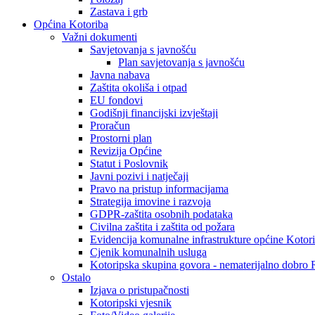
Zastava i grb
Općina Kotoriba
Važni dokumenti
Savjetovanja s javnošću
Plan savjetovanja s javnošću
Javna nabava
Zaštita okoliša i otpad
EU fondovi
Godišnji financijski izvještaji
Proračun
Prostorni plan
Revizija Općine
Statut i Poslovnik
Javni pozivi i natječaji
Pravo na pristup informacijama
Strategija imovine i razvoja
GDPR-zaštita osobnih podataka
Civilna zaštita i zaštita od požara
Evidencija komunalne infrastrukture općine Kotor
Cjenik komunalnih usluga
Kotoripska skupina govora - nematerijalno dobro
Ostalo
Izjava o pristupačnosti
Kotoripski vjesnik