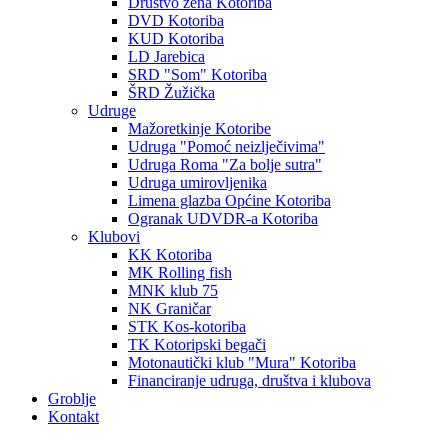
Društvo žena Kotoriba
DVD Kotoriba
KUD Kotoriba
LD Jarebica
SRD "Som" Kotoriba
ŠRD Žužička
Udruge
Mažoretkinje Kotoribe
Udruga "Pomoć neizlječivima"
Udruga Roma "Za bolje sutra"
Udruga umirovljenika
Limena glazba Općine Kotoriba
Ogranak UDVDR-a Kotoriba
Klubovi
KK Kotoriba
MK Rolling fish
MNK klub 75
NK Graničar
STK Kos-kotoriba
TK Kotoripski begači
Motonautički klub "Mura" Kotoriba
Financiranje udruga, društva i klubova
Groblje
Kontakt