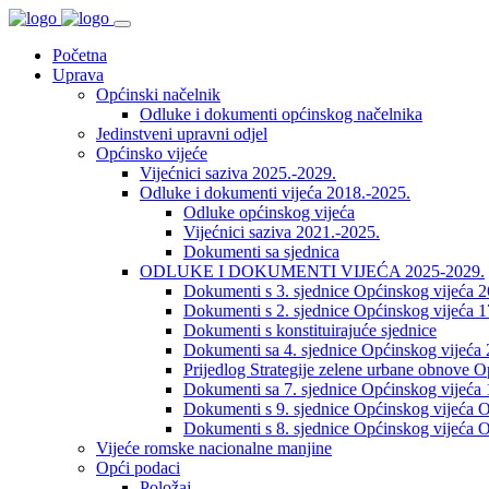
Početna
Uprava
Općinski načelnik
Odluke i dokumenti općinskog načelnika
Jedinstveni upravni odjel
Općinsko vijeće
Vijećnici saziva 2025.-2029.
Odluke i dokumenti vijeća 2018.-2025.
Odluke općinskog vijeća
Vijećnici saziva 2021.-2025.
Dokumenti sa sjednica
ODLUKE I DOKUMENTI VIJEĆA 2025-2029.
Dokumenti s 3. sjednice Općinskog vijeća 
Dokumenti s 2. sjednice Općinskog vijeća 1
Dokumenti s konstituirajuće sjednice
Dokumenti sa 4. sjednice Općinskog vijeća 
Prijedlog Strategije zelene urbane obnove 
Dokumenti sa 7. sjednice Općinskog vijeća 
Dokumenti s 9. sjednice Općinskog vijeća O
Dokumenti s 8. sjednice Općinskog vijeća O
Vijeće romske nacionalne manjine
Opći podaci
Položaj