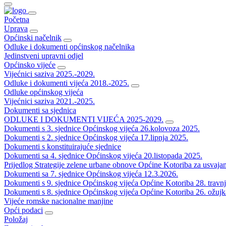
Početna
Uprava
Općinski načelnik
Odluke i dokumenti općinskog načelnika
Jedinstveni upravni odjel
Općinsko vijeće
Vijećnici saziva 2025.-2029.
Odluke i dokumenti vijeća 2018.-2025.
Odluke općinskog vijeća
Vijećnici saziva 2021.-2025.
Dokumenti sa sjednica
ODLUKE I DOKUMENTI VIJEĆA 2025-2029.
Dokumenti s 3. sjednice Općinskog vijeća 26.kolovoza 2025.
Dokumenti s 2. sjednice Općinskog vijeća 17.lipnja 2025.
Dokumenti s konstituirajuće sjednice
Dokumenti sa 4. sjednice Općinskog vijeća 20.listopada 2025.
Prijedlog Strategije zelene urbane obnove Općine Kotoriba za usvaja
Dokumenti sa 7. sjednice Općinskog vijeća 12.3.2026.
Dokumenti s 9. sjednice Općinskog vijeća Općine Kotoriba 28. travn
Dokumenti s 8. sjednice Općinskog vijeća Općine Kotoriba 26. ožujk
Vijeće romske nacionalne manjine
Opći podaci
Položaj