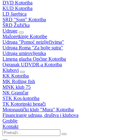
DVD Kotoriba
KUD Kotoriba
LD Jarebica
SRD "Som" Kotoriba
ŠRD Žužička
Udruge
Mažoretkinje Kotoribe
Udruga "Pomoć neizlječivima"
Udruga Roma "Za bolje sutra"
Udruga umirovljenika
Limena glazba Općine Kotoriba
Ogranak UDVDR-a Kotoriba
Klubovi
KK Kotoriba
MK Rolling fish
MNK klub 75
NK Graničar
STK Kos-kotoriba
TK Kotoripski begači
Motonautički klub "Mura" Kotoriba
Financiranje udruga, društva i klubova
Groblje
Kontakt