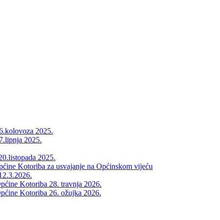
26.kolovoza 2025.
7.lipnja 2025.
20.listopada 2025.
Općine Kotoriba za usvajanje na Općinskom vijeću
12.3.2026.
pćine Kotoriba 28. travnja 2026.
pćine Kotoriba 26. ožujka 2026.