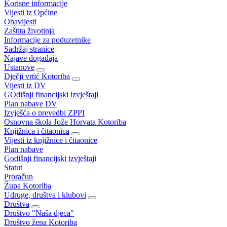
Korisne informacije
Vijesti iz Općine
Obavijesti
Zaštita životinja
Informacije za poduzetnike
Sadržaj stranice
Najave događaja
Ustanove
Dječji vrtić Kotoriba
Vijesti iz DV
GOdišnji financijski izvještaji
Plan nabave DV
Izvješća o prevedbi ZPPI
Osnovna škola Jože Horvata Kotoriba
Knjižnica i čitaonica
Vijesti iz knjižnice i čitaonice
Plan nabave
Godišnji financijski izvještaji
Statut
Proračun
Župa Kotoriba
Udruge, društva i klubovi
Društva
Društvo "Naša djeca"
Društvo žena Kotoriba