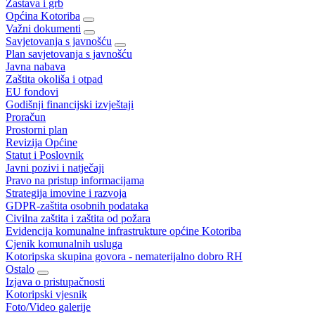
Zastava i grb
Općina Kotoriba
Važni dokumenti
Savjetovanja s javnošću
Plan savjetovanja s javnošću
Javna nabava
Zaštita okoliša i otpad
EU fondovi
Godišnji financijski izvještaji
Proračun
Prostorni plan
Revizija Općine
Statut i Poslovnik
Javni pozivi i natječaji
Pravo na pristup informacijama
Strategija imovine i razvoja
GDPR-zaštita osobnih podataka
Civilna zaštita i zaštita od požara
Evidencija komunalne infrastrukture općine Kotoriba
Cjenik komunalnih usluga
Kotoripska skupina govora - nematerijalno dobro RH
Ostalo
Izjava o pristupačnosti
Kotoripski vjesnik
Foto/Video galerije