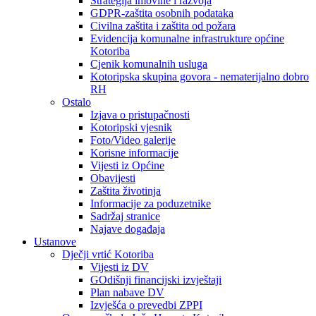
Strategija imovine i razvoja
GDPR-zaštita osobnih podataka
Civilna zaštita i zaštita od požara
Evidencija komunalne infrastrukture općine
Kotoriba
Cjenik komunalnih usluga
Kotoripska skupina govora - nematerijalno dobro
RH
Ostalo
Izjava o pristupačnosti
Kotoripski vjesnik
Foto/Video galerije
Korisne informacije
Vijesti iz Općine
Obavijesti
Zaštita životinja
Informacije za poduzetnike
Sadržaj stranice
Najave događaja
Ustanove
Dječji vrtić Kotoriba
Vijesti iz DV
GOdišnji financijski izvještaji
Plan nabave DV
Izvješća o prevedbi ZPPI