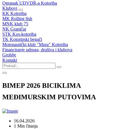
Ogranak UDVDR-a Kotoriba
Klubovi
KK Kotoriba
MK Rolling fish
MNK klub 75
NK Graničar
STK Kos-kotoriba
TK Kotoripski begači
Motonautički klub "Mura" Kotoriba
Financiranje udruga, društva i klubova
Groblje
Kontakt
BIMEP 2026 BICIKLIMA
MEĐIMURSKIM PUTOVIMA
16.04.2026
1 Min čitanja