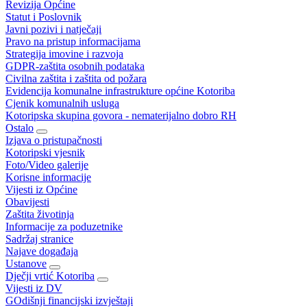
Revizija Općine
Statut i Poslovnik
Javni pozivi i natječaji
Pravo na pristup informacijama
Strategija imovine i razvoja
GDPR-zaštita osobnih podataka
Civilna zaštita i zaštita od požara
Evidencija komunalne infrastrukture općine Kotoriba
Cjenik komunalnih usluga
Kotoripska skupina govora - nematerijalno dobro RH
Ostalo
Izjava o pristupačnosti
Kotoripski vjesnik
Foto/Video galerije
Korisne informacije
Vijesti iz Općine
Obavijesti
Zaštita životinja
Informacije za poduzetnike
Sadržaj stranice
Najave događaja
Ustanove
Dječji vrtić Kotoriba
Vijesti iz DV
GOdišnji financijski izvještaji