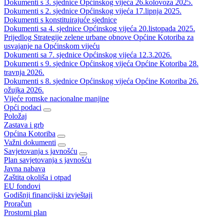
Dokumenti s 3. sjednice Općinskog vijeća 26.kolovoza 2025.
Dokumenti s 2. sjednice Općinskog vijeća 17.lipnja 2025.
Dokumenti s konstituirajuće sjednice
Dokumenti sa 4. sjednice Općinskog vijeća 20.listopada 2025.
Prijedlog Strategije zelene urbane obnove Općine Kotoriba za
usvajanje na Općinskom vijeću
Dokumenti sa 7. sjednice Općinskog vijeća 12.3.2026.
Dokumenti s 9. sjednice Općinskog vijeća Općine Kotoriba 28.
travnja 2026.
Dokumenti s 8. sjednice Općinskog vijeća Općine Kotoriba 26.
ožujka 2026.
Vijeće romske nacionalne manjine
Opći podaci
Položaj
Zastava i grb
Općina Kotoriba
Važni dokumenti
Savjetovanja s javnošću
Plan savjetovanja s javnošću
Javna nabava
Zaštita okoliša i otpad
EU fondovi
Godišnji financijski izvještaji
Proračun
Prostorni plan