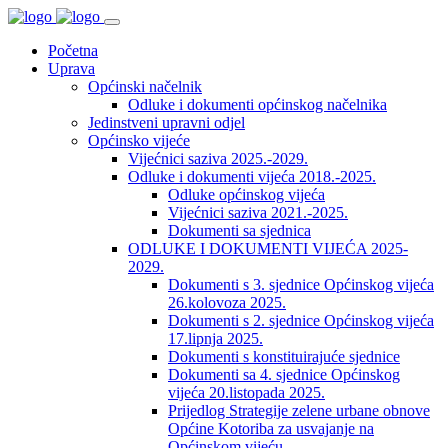
Početna
Uprava
Općinski načelnik
Odluke i dokumenti općinskog načelnika
Jedinstveni upravni odjel
Općinsko vijeće
Vijećnici saziva 2025.-2029.
Odluke i dokumenti vijeća 2018.-2025.
Odluke općinskog vijeća
Vijećnici saziva 2021.-2025.
Dokumenti sa sjednica
ODLUKE I DOKUMENTI VIJEĆA 2025-
2029.
Dokumenti s 3. sjednice Općinskog vijeća
26.kolovoza 2025.
Dokumenti s 2. sjednice Općinskog vijeća
17.lipnja 2025.
Dokumenti s konstituirajuće sjednice
Dokumenti sa 4. sjednice Općinskog
vijeća 20.listopada 2025.
Prijedlog Strategije zelene urbane obnove
Općine Kotoriba za usvajanje na
Općinskom vijeću