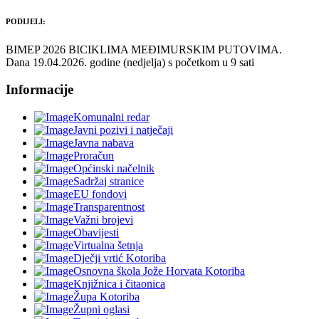
PODIJELI:
BIMEP 2026 BICIKLIMA MEĐIMURSKIM PUTOVIMA.
Dana 19.04.2026. godine (nedjelja) s početkom u 9 sati
Informacije
Komunalni redar
Javni pozivi i natječaji
Javna nabava
Proračun
Općinski načelnik
Sadržaj stranice
EU fondovi
Transparentnost
Važni brojevi
Obavijesti
Virtualna šetnja
Dječji vrtić Kotoriba
Osnovna škola Jože Horvata Kotoriba
Knjižnica i čitaonica
Župa Kotoriba
Župni oglasi