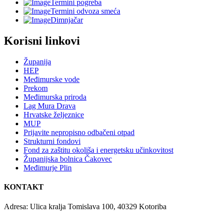
Termini pogreba
Termini odvoza smeća
Dimnjačar
Korisni linkovi
Županija
HEP
Međimurske vode
Prekom
Međimurska priroda
Lag Mura Drava
Hrvatske željeznice
MUP
Prijavite nepropisno odbačeni otpad
Strukturni fondovi
Fond za zaštitu okoliša i energetsku učinkovitost
Županijska bolnica Čakovec
Međimurje Plin
KONTAKT
Adresa: Ulica kralja Tomislava 100, 40329 Kotoriba