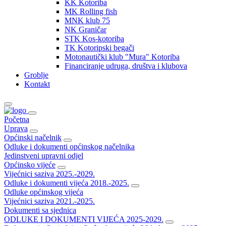
KK Kotoriba
MK Rolling fish
MNK klub 75
NK Graničar
STK Kos-kotoriba
TK Kotoripski begači
Motonautički klub "Mura" Kotoriba
Financiranje udruga, društva i klubova
Groblje
Kontakt
Početna
Uprava
Općinski načelnik
Odluke i dokumenti općinskog načelnika
Jedinstveni upravni odjel
Općinsko vijeće
Vijećnici saziva 2025.-2029.
Odluke i dokumenti vijeća 2018.-2025.
Odluke općinskog vijeća
Vijećnici saziva 2021.-2025.
Dokumenti sa sjednica
ODLUKE I DOKUMENTI VIJEĆA 2025-2029.