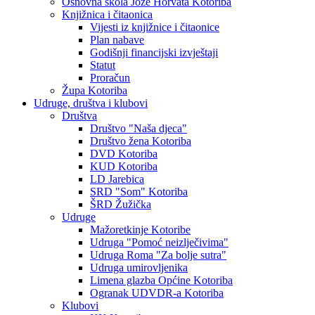
Osnovna škola Jože Horvata Kotoriba
Knjižnica i čitaonica
Vijesti iz knjižnice i čitaonice
Plan nabave
Godišnji financijski izvještaji
Statut
Proračun
Župa Kotoriba
Udruge, društva i klubovi
Društva
Društvo "Naša djeca"
Društvo žena Kotoriba
DVD Kotoriba
KUD Kotoriba
LD Jarebica
SRD "Som" Kotoriba
ŠRD Žužička
Udruge
Mažoretkinje Kotoribe
Udruga "Pomoć neizlječivima"
Udruga Roma "Za bolje sutra"
Udruga umirovljenika
Limena glazba Općine Kotoriba
Ogranak UDVDR-a Kotoriba
Klubovi