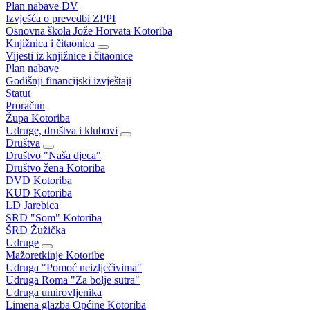
Plan nabave DV
Izvješća o prevedbi ZPPI
Osnovna škola Jože Horvata Kotoriba
Knjižnica i čitaonica
Vijesti iz knjižnice i čitaonice
Plan nabave
Godišnji financijski izvještaji
Statut
Proračun
Župa Kotoriba
Udruge, društva i klubovi
Društva
Društvo "Naša djeca"
Društvo žena Kotoriba
DVD Kotoriba
KUD Kotoriba
LD Jarebica
SRD "Som" Kotoriba
ŠRD Žužička
Udruge
Mažoretkinje Kotoribe
Udruga "Pomoć neizlječivima"
Udruga Roma "Za bolje sutra"
Udruga umirovljenika
Limena glazba Općine Kotoriba