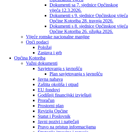
Dokumenti sa 7. sjednice Općinskog
vijeća 12.3.2026.
Dokumenti s 9. sjednice Općinskog vijeća
Općine Kotoriba 28. travnja 2026.
Dokumenti s 8. sjednice Općinskog vijeća
Općine Kotoriba 26. ožujka 2026.
Vijeće romske nacionalne manjine
Opći podaci
Položaj
Zastava i grb
Općina Kotoriba
Važni dokumenti
Savjetovanja s javnošću
Plan savjetovanja s javnošću
Javna nabava
Zaštita okoliša i otpad
EU fondovi
Godišnji financijski izvještaji
Proračun
Prostorni plan
Revizija Općine
Statut i Poslovnik
Javni pozivi i natječaji
Pravo na pristup informacijama