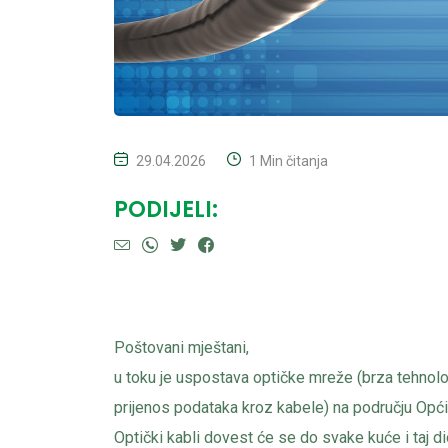
29.04.2026
1 Min čitanja
PODIJELI:
Poštovani mještani,
u toku je uspostava optičke mreže (brza tehnolog
prijenos podataka kroz kabele) na području Opći
Optički kabli dovest će se do svake kuće i taj d