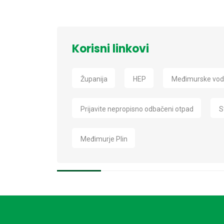
Korisni linkovi
Županija
HEP
Međimurske vo
Prijavite nepropisno odbačeni otpad
S
Međimurje Plin