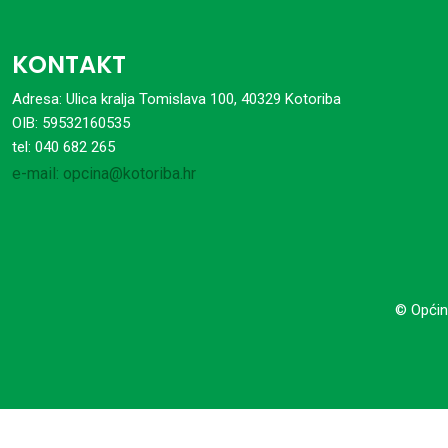
KONTAKT
Adresa: Ulica kralja Tomislava 100, 40329 Kotoriba
OIB: 59532160535
tel: 040 682 265
e-mail: opcina@kotoriba.hr
© Općin