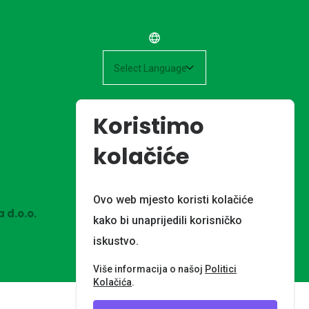
Powered by
Koristimo
kolačiće
Ovo web mjesto koristi kolačiće
 d.o.o.
kako bi unaprijedili korisničko
iskustvo.
Više informacija o našoj
Politici
Kolačića
.