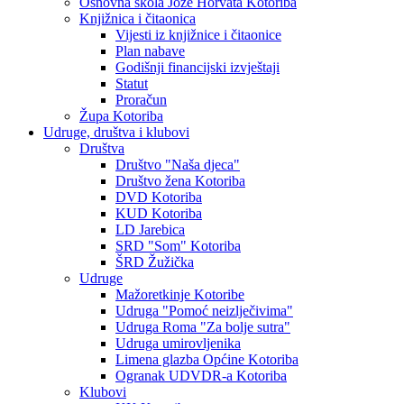
Osnovna škola Jože Horvata Kotoriba
Knjižnica i čitaonica
Vijesti iz knjižnice i čitaonice
Plan nabave
Godišnji financijski izvještaji
Statut
Proračun
Župa Kotoriba
Udruge, društva i klubovi
Društva
Društvo "Naša djeca"
Društvo žena Kotoriba
DVD Kotoriba
KUD Kotoriba
LD Jarebica
SRD "Som" Kotoriba
ŠRD Žužička
Udruge
Mažoretkinje Kotoribe
Udruga "Pomoć neizlječivima"
Udruga Roma "Za bolje sutra"
Udruga umirovljenika
Limena glazba Općine Kotoriba
Ogranak UDVDR-a Kotoriba
Klubovi