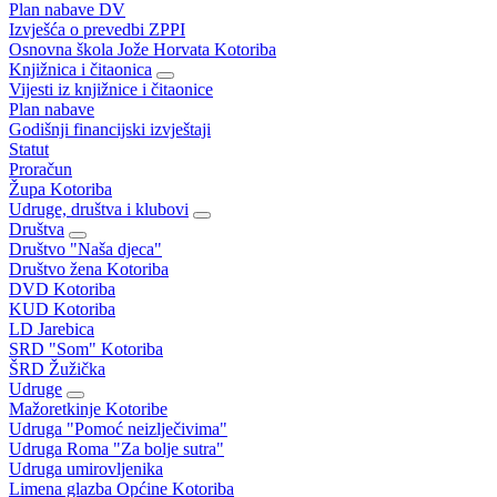
Plan nabave DV
Izvješća o prevedbi ZPPI
Osnovna škola Jože Horvata Kotoriba
Knjižnica i čitaonica
Vijesti iz knjižnice i čitaonice
Plan nabave
Godišnji financijski izvještaji
Statut
Proračun
Župa Kotoriba
Udruge, društva i klubovi
Društva
Društvo "Naša djeca"
Društvo žena Kotoriba
DVD Kotoriba
KUD Kotoriba
LD Jarebica
SRD "Som" Kotoriba
ŠRD Žužička
Udruge
Mažoretkinje Kotoribe
Udruga "Pomoć neizlječivima"
Udruga Roma "Za bolje sutra"
Udruga umirovljenika
Limena glazba Općine Kotoriba