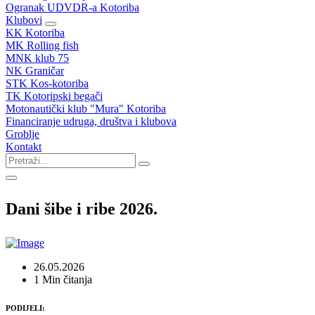
Ogranak UDVDR-a Kotoriba
Klubovi
KK Kotoriba
MK Rolling fish
MNK klub 75
NK Graničar
STK Kos-kotoriba
TK Kotoripski begači
Motonautički klub "Mura" Kotoriba
Financiranje udruga, društva i klubova
Groblje
Kontakt
Dani šibe i ribe 2026.
26.05.2026
1 Min čitanja
PODIJELI: