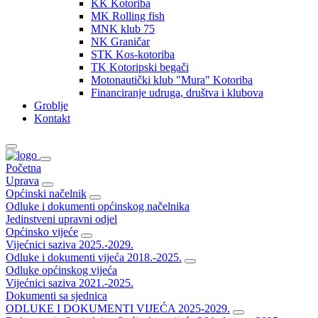
KK Kotoriba
MK Rolling fish
MNK klub 75
NK Graničar
STK Kos-kotoriba
TK Kotoripski begači
Motonautički klub "Mura" Kotoriba
Financiranje udruga, društva i klubova
Groblje
Kontakt
Početna
Uprava
Općinski načelnik
Odluke i dokumenti općinskog načelnika
Jedinstveni upravni odjel
Općinsko vijeće
Vijećnici saziva 2025.-2029.
Odluke i dokumenti vijeća 2018.-2025.
Odluke općinskog vijeća
Vijećnici saziva 2021.-2025.
Dokumenti sa sjednica
ODLUKE I DOKUMENTI VIJEĆA 2025-2029.