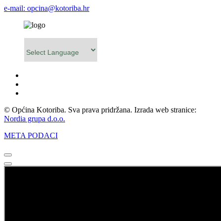
e-mail: opcina@kotoriba.hr
Powered by
© Općina Kotoriba. Sva prava pridržana. Izrada web stranice:
Nordia grupa d.o.o.
META PODACI