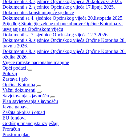
Dokumenti s 3. sjednice Općinskog vijeća 26.kolovoza 2025.
Dokumenti s 2. sjednice Općinskog vijeća 17.lipnja 2025.
Dokumenti s konstituirajuće sjednice
Dokumenti sa 4. sjednice Općinskog vijeća 20.listopada 2025.
Prijedlog Strategije zelene urbane obnove Općine Kotoriba za
usvajanje na Općinskom vijeću
Dokumenti sa 7. sjednice Općinskog vijeća 12.3.2026.
Dokumenti s 9. sjednice Općinskog vijeća Općine Kotoriba 28.
travnja 2026.
Dokumenti s 8. sjednice Općinskog vijeća Općine Kotoriba 26.
ožujka 2026.
Vijeće romske nacionalne manjine
Opći podaci
Položaj
Zastava i grb
Općina Kotoriba
Važni dokumenti
Savjetovanja s javnošću
Plan savjetovanja s javnošću
Javna nabava
Zaštita okoliša i otpad
EU fondovi
Godišnji financijski izvještaji
Proračun
Prostorni plan