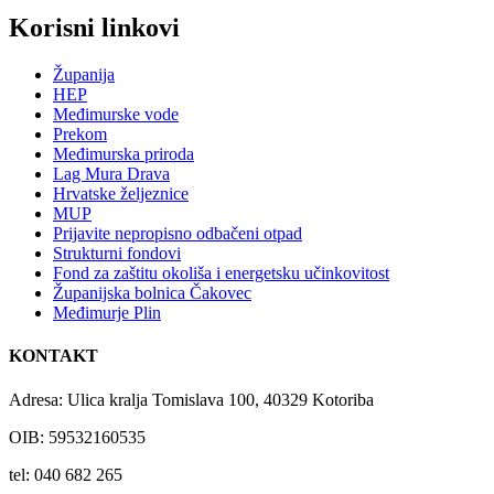
Korisni linkovi
Županija
HEP
Međimurske vode
Prekom
Međimurska priroda
Lag Mura Drava
Hrvatske željeznice
MUP
Prijavite nepropisno odbačeni otpad
Strukturni fondovi
Fond za zaštitu okoliša i energetsku učinkovitost
Županijska bolnica Čakovec
Međimurje Plin
KONTAKT
Adresa: Ulica kralja Tomislava 100, 40329 Kotoriba
OIB: 59532160535
tel: 040 682 265