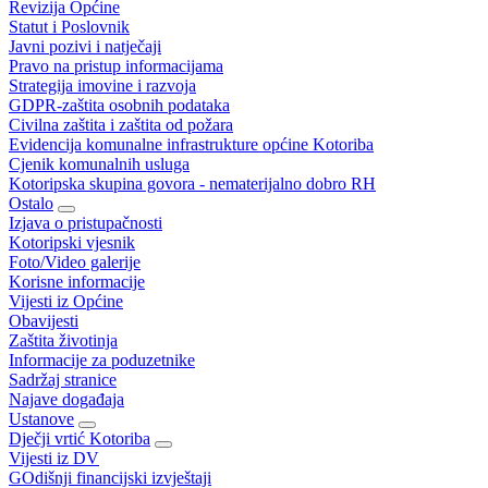
Revizija Općine
Statut i Poslovnik
Javni pozivi i natječaji
Pravo na pristup informacijama
Strategija imovine i razvoja
GDPR-zaštita osobnih podataka
Civilna zaštita i zaštita od požara
Evidencija komunalne infrastrukture općine Kotoriba
Cjenik komunalnih usluga
Kotoripska skupina govora - nematerijalno dobro RH
Ostalo
Izjava o pristupačnosti
Kotoripski vjesnik
Foto/Video galerije
Korisne informacije
Vijesti iz Općine
Obavijesti
Zaštita životinja
Informacije za poduzetnike
Sadržaj stranice
Najave događaja
Ustanove
Dječji vrtić Kotoriba
Vijesti iz DV
GOdišnji financijski izvještaji