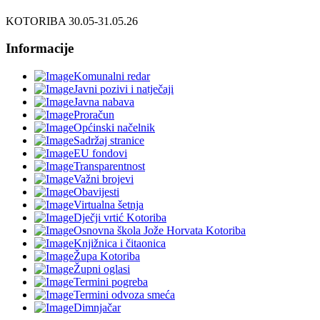
KOTORIBA 30.05-31.05.26
Informacije
Komunalni redar
Javni pozivi i natječaji
Javna nabava
Proračun
Općinski načelnik
Sadržaj stranice
EU fondovi
Transparentnost
Važni brojevi
Obavijesti
Virtualna šetnja
Dječji vrtić Kotoriba
Osnovna škola Jože Horvata Kotoriba
Knjižnica i čitaonica
Župa Kotoriba
Župni oglasi
Termini pogreba
Termini odvoza smeća
Dimnjačar