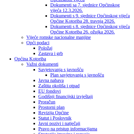
Dokumenti sa 7. sjednice Općinskog
vijeća 12.3.2026.
Dokumenti s 9. sjednice Općinskog vijeća
Općine Kotoriba 28. travnja 2026.
Dokumenti s 8. sjednice Općinskog vijeća
Općine Kotoriba 26. ožujka 2026.
Vijeće romske nacionalne manjine
Opći podaci
Položaj
Zastava i grb
Općina Kotoriba
Važni dokumenti
Savjetovanja s javnošću
Plan savjetovanja s javnošću
Javna nabava
Zaštita okoliša i otpad
EU fondovi
Godišnji financijski izvještaji
Proračun
Prostorni plan
Revizija Općine
Statut i Poslovnik
Javni pozivi i natječaji
Pravo na pristup informacijama