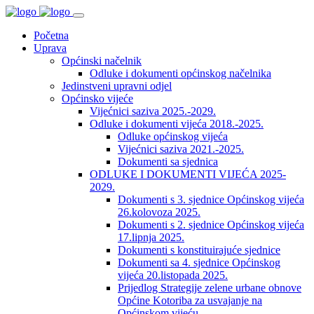
Početna
Uprava
Općinski načelnik
Odluke i dokumenti općinskog načelnika
Jedinstveni upravni odjel
Općinsko vijeće
Vijećnici saziva 2025.-2029.
Odluke i dokumenti vijeća 2018.-2025.
Odluke općinskog vijeća
Vijećnici saziva 2021.-2025.
Dokumenti sa sjednica
ODLUKE I DOKUMENTI VIJEĆA 2025-
2029.
Dokumenti s 3. sjednice Općinskog vijeća
26.kolovoza 2025.
Dokumenti s 2. sjednice Općinskog vijeća
17.lipnja 2025.
Dokumenti s konstituirajuće sjednice
Dokumenti sa 4. sjednice Općinskog
vijeća 20.listopada 2025.
Prijedlog Strategije zelene urbane obnove
Općine Kotoriba za usvajanje na
Općinskom vijeću