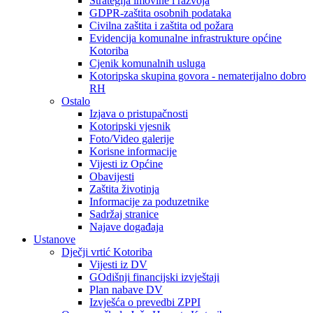
Strategija imovine i razvoja
GDPR-zaštita osobnih podataka
Civilna zaštita i zaštita od požara
Evidencija komunalne infrastrukture općine
Kotoriba
Cjenik komunalnih usluga
Kotoripska skupina govora - nematerijalno dobro
RH
Ostalo
Izjava o pristupačnosti
Kotoripski vjesnik
Foto/Video galerije
Korisne informacije
Vijesti iz Općine
Obavijesti
Zaštita životinja
Informacije za poduzetnike
Sadržaj stranice
Najave događaja
Ustanove
Dječji vrtić Kotoriba
Vijesti iz DV
GOdišnji financijski izvještaji
Plan nabave DV
Izvješća o prevedbi ZPPI