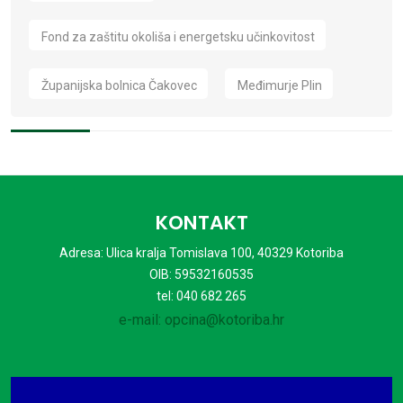
Fond za zaštitu okoliša i energetsku učinkovitost
Županijska bolnica Čakovec
Međimurje Plin
KONTAKT
Adresa: Ulica kralja Tomislava 100, 40329 Kotoriba
OIB: 59532160535
tel: 040 682 265
e-mail: opcina@kotoriba.hr