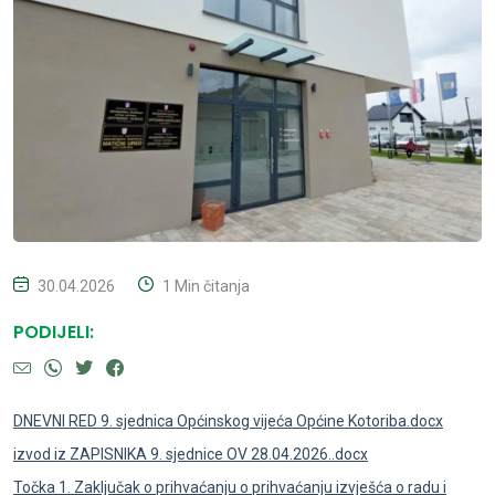
30.04.2026
1 Min čitanja
PODIJELI:
DNEVNI RED 9. sjednica Općinskog vijeća Općine Kotoriba.docx
izvod iz ZAPISNIKA 9. sjednice OV 28.04.2026..docx
Točka 1. Zaključak o prihvaćanju o prihvaćanju izvješća o radu i