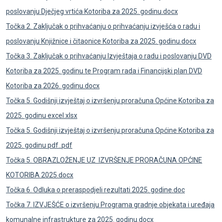
poslovanju Dječjeg vrtića Kotoriba za 2025. godinu.docx
Točka 2. Zaključak o prihvaćanju o prihvaćanju izvješća o radu i
poslovanju Knjižnice i čitaonice Kotoriba za 2025. godinu.docx
Točka 3. Zaključak o prihvaćanju Izvještaja o radu i poslovanju DVD
Kotoriba za 2025. godinu te Program rada i Financijski plan DVD
Kotoriba za 2026. godinu.docx
Točka 5. Godišnji izvještaj o izvršenju proračuna Općine Kotoriba za
2025. godinu excel.xlsx
Točka 5. Godišnji izvještaj o izvršenju proračuna Općine Kotoriba za
2025. godinu pdf..pdf
Točka 5. OBRAZLOŽENJE UZ IZVRŠENJE PRORAČUNA OPĆINE
KOTORIBA 2025.docx
Točka 6. Odluka o preraspodjeli rezultati 2025. godine.doc
Točka 7. IZVJEŠĆE o izvršenju Programa gradnje objekata i uređaja
komunalne infrastrukture za 2025. godinu.docx