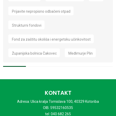
Prijavite nepropisno odbačeni otpad
Strukturni fondovi
Fond za zaštitu okoliša i energetsku učinkovitost
Županijska bolnica Čakovec
Međimurje Plin
KONTAKT
Adresa: Ulica kralja Tomislava 100, 40329 Kotoriba
OIB: 59532160535
tel: 040 682 265