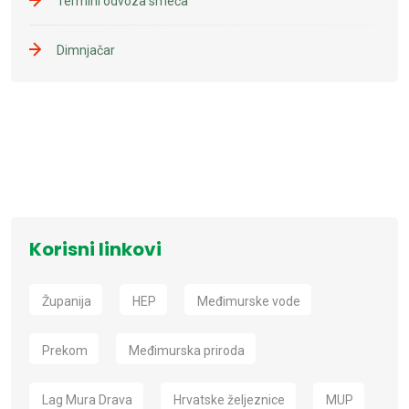
Termini odvoza smeća
Dimnjačar
Korisni linkovi
Županija
HEP
Međimurske vode
Prekom
Međimurska priroda
Lag Mura Drava
Hrvatske željeznice
MUP