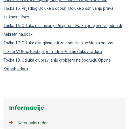
Točka 15. Prijedlog Odluke o dopuni Odluke o osnivanju prava
služnosti.docx
Točka 16. Odluka o osnivanju Povjerenstva za procjenu vrijednosti
nekretnina.docx
Točka 17. Odluke o suglasnosti za donaciju kućišta za nadzor
brzine MUP-u, Postaja prometne Policije Čakovec.docx
Točka 19. Odluka o upravljanju grobljem na području Općine
Kotoriba.docx
Informacije
Komunalni redar