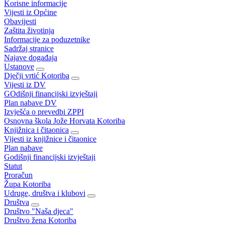
Korisne informacije
Vijesti iz Općine
Obavijesti
Zaštita životinja
Informacije za poduzetnike
Sadržaj stranice
Najave događaja
Ustanove
Dječji vrtić Kotoriba
Vijesti iz DV
GOdišnji financijski izvještaji
Plan nabave DV
Izvješća o prevedbi ZPPI
Osnovna škola Jože Horvata Kotoriba
Knjižnica i čitaonica
Vijesti iz knjižnice i čitaonice
Plan nabave
Godišnji financijski izvještaji
Statut
Proračun
Župa Kotoriba
Udruge, društva i klubovi
Društva
Društvo "Naša djeca"
Društvo žena Kotoriba