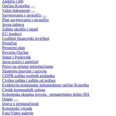
Zastava i grb
Općina Kotoriba
Važni dokumenti
Savjetovanja s javnošću
Plan savjetovanja s javnošću
Javna nabava
Zaštita okoliša i otpad
EU fondovi
Godišnji financijski izvještaji
Proračun
Prostorni plan
Revizija Općine
Statut i Poslovnik
Javni pozivi i natječaji
Pravo na pristup informacijama
Strategija imovine i razvoja
GDPR-zaštita osobnih podataka
Civilna zaštita i zaštita od požara
Evidencija komunalne infrastrukture općine Kotoriba
Cjenik komunalnih usluga
Kotoripska skupina govora - nematerijalno dobro RH
Ostalo
Izjava o pristupačnosti
Kotoripski vjesnik
Foto/Video galerije