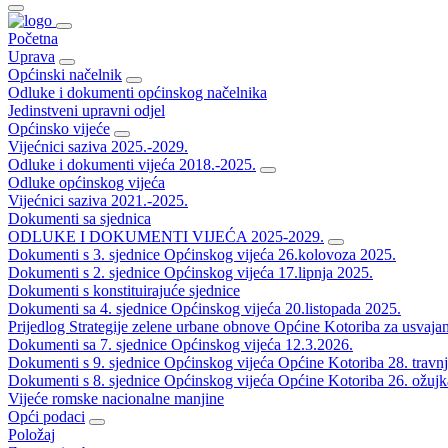
Početna
Uprava
Općinski načelnik
Odluke i dokumenti općinskog načelnika
Jedinstveni upravni odjel
Općinsko vijeće
Vijećnici saziva 2025.-2029.
Odluke i dokumenti vijeća 2018.-2025.
Odluke općinskog vijeća
Vijećnici saziva 2021.-2025.
Dokumenti sa sjednica
ODLUKE I DOKUMENTI VIJEĆA 2025-2029.
Dokumenti s 3. sjednice Općinskog vijeća 26.kolovoza 2025.
Dokumenti s 2. sjednice Općinskog vijeća 17.lipnja 2025.
Dokumenti s konstituirajuće sjednice
Dokumenti sa 4. sjednice Općinskog vijeća 20.listopada 2025.
Prijedlog Strategije zelene urbane obnove Općine Kotoriba za usvaja
Dokumenti sa 7. sjednice Općinskog vijeća 12.3.2026.
Dokumenti s 9. sjednice Općinskog vijeća Općine Kotoriba 28. travn
Dokumenti s 8. sjednice Općinskog vijeća Općine Kotoriba 26. ožujk
Vijeće romske nacionalne manjine
Opći podaci
Položaj