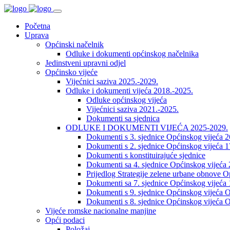
Početna
Uprava
Općinski načelnik
Odluke i dokumenti općinskog načelnika
Jedinstveni upravni odjel
Općinsko vijeće
Vijećnici saziva 2025.-2029.
Odluke i dokumenti vijeća 2018.-2025.
Odluke općinskog vijeća
Vijećnici saziva 2021.-2025.
Dokumenti sa sjednica
ODLUKE I DOKUMENTI VIJEĆA 2025-2029.
Dokumenti s 3. sjednice Općinskog vijeća 
Dokumenti s 2. sjednice Općinskog vijeća 1
Dokumenti s konstituirajuće sjednice
Dokumenti sa 4. sjednice Općinskog vijeća 
Prijedlog Strategije zelene urbane obnove 
Dokumenti sa 7. sjednice Općinskog vijeća 
Dokumenti s 9. sjednice Općinskog vijeća O
Dokumenti s 8. sjednice Općinskog vijeća O
Vijeće romske nacionalne manjine
Opći podaci
Položaj