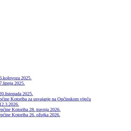
26.kolovoza 2025.
7.lipnja 2025.
20.listopada 2025.
Općine Kotoriba za usvajanje na Općinskom vijeću
12.3.2026.
pćine Kotoriba 28. travnja 2026.
pćine Kotoriba 26. ožujka 2026.