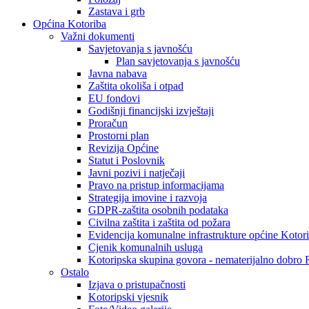
Zastava i grb
Općina Kotoriba
Važni dokumenti
Savjetovanja s javnošću
Plan savjetovanja s javnošću
Javna nabava
Zaštita okoliša i otpad
EU fondovi
Godišnji financijski izvještaji
Proračun
Prostorni plan
Revizija Općine
Statut i Poslovnik
Javni pozivi i natječaji
Pravo na pristup informacijama
Strategija imovine i razvoja
GDPR-zaštita osobnih podataka
Civilna zaštita i zaštita od požara
Evidencija komunalne infrastrukture općine Kotor
Cjenik komunalnih usluga
Kotoripska skupina govora - nematerijalno dobro
Ostalo
Izjava o pristupačnosti
Kotoripski vjesnik