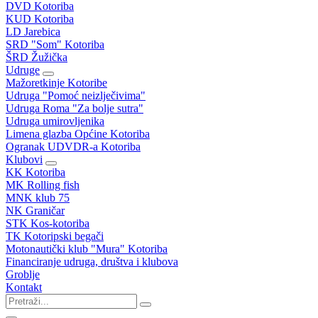
DVD Kotoriba
KUD Kotoriba
LD Jarebica
SRD "Som" Kotoriba
ŠRD Žužička
Udruge
Mažoretkinje Kotoribe
Udruga "Pomoć neizlječivima"
Udruga Roma "Za bolje sutra"
Udruga umirovljenika
Limena glazba Općine Kotoriba
Ogranak UDVDR-a Kotoriba
Klubovi
KK Kotoriba
MK Rolling fish
MNK klub 75
NK Graničar
STK Kos-kotoriba
TK Kotoripski begači
Motonautički klub "Mura" Kotoriba
Financiranje udruga, društva i klubova
Groblje
Kontakt