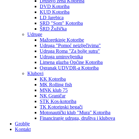
Društvo žena Kotoriba
DVD Kotoriba
KUD Kotoriba
LD Jarebica
SRD "Som" Kotoriba
ŠRD Žužička
Udruge
Mažoretkinje Kotoribe
Udruga "Pomoć neizlječivima"
Udruga Roma "Za bolje sutra"
Udruga umirovljenika
Limena glazba Općine Kotoriba
Ogranak UDVDR-a Kotoriba
Klubovi
KK Kotoriba
MK Rolling fish
MNK klub 75
NK Graničar
STK Kos-kotoriba
TK Kotoripski begači
Motonautički klub "Mura" Kotoriba
Financiranje udruga, društva i klubova
Groblje
Kontakt