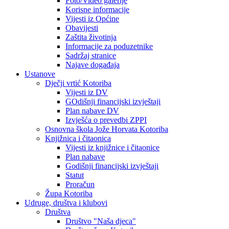
Foto/Video galerije
Korisne informacije
Vijesti iz Općine
Obavijesti
Zaštita životinja
Informacije za poduzetnike
Sadržaj stranice
Najave događaja
Ustanove
Dječji vrtić Kotoriba
Vijesti iz DV
GOdišnji financijski izvještaji
Plan nabave DV
Izvješća o prevedbi ZPPI
Osnovna škola Jože Horvata Kotoriba
Knjižnica i čitaonica
Vijesti iz knjižnice i čitaonice
Plan nabave
Godišnji financijski izvještaji
Statut
Proračun
Župa Kotoriba
Udruge, društva i klubovi
Društva
Društvo "Naša djeca"