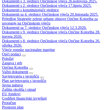
Dokumenti s 3. sjednice Općinskog vijeća 26.kolovoza 2025.
Dokumenti s 2. sjednice Općinskog vijeća 17.lipnja 2025.
Dokumenti s konstituirajuće sjednice
Dokumenti sa 4. sjednice Općinskog vijeća 20.listopada 2025.
Prijedlog Strategije zelene urbane obnove Općine Kotoriba za
usvajanje na Općinskom vijeću
Dokumenti sa 7. sjednice Općinskog vijeća 12.3.2026.
Dokumenti s 9. sjednice Općinskog vijeća Općine Kotoriba 28.
travnja 2026.
Dokumenti s 8. sjednice Općinskog vijeća Općine Kotoriba 26.
ožujka 2026.
Vijeće romske nacionalne manjine
Opći podaci
Položaj
Zastava i grb
Općina Kotoriba
Važni dokumenti
Savjetovanja s javnošću
Plan savjetovanja s javnošću
Javna nabava
Zaštita okoliša i otpad
EU fondovi
Godišnji financijski izvještaji
Proračun
Prostorni plan