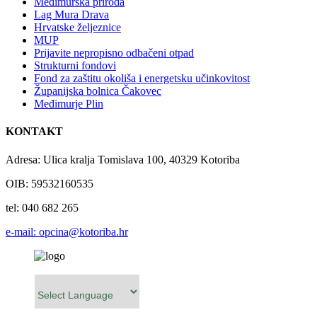
Međimurska priroda
Lag Mura Drava
Hrvatske željeznice
MUP
Prijavite nepropisno odbačeni otpad
Strukturni fondovi
Fond za zaštitu okoliša i energetsku učinkovitost
Županijska bolnica Čakovec
Međimurje Plin
KONTAKT
Adresa: Ulica kralja Tomislava 100, 40329 Kotoriba
OIB: 59532160535
tel: 040 682 265
e-mail: opcina@kotoriba.hr
Powered by