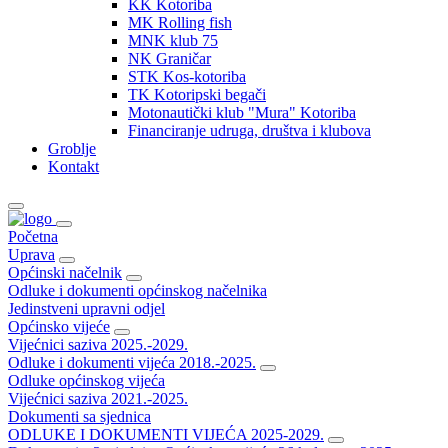
KK Kotoriba
MK Rolling fish
MNK klub 75
NK Graničar
STK Kos-kotoriba
TK Kotoripski begači
Motonautički klub "Mura" Kotoriba
Financiranje udruga, društva i klubova
Groblje
Kontakt
Početna
Uprava
Općinski načelnik
Odluke i dokumenti općinskog načelnika
Jedinstveni upravni odjel
Općinsko vijeće
Vijećnici saziva 2025.-2029.
Odluke i dokumenti vijeća 2018.-2025.
Odluke općinskog vijeća
Vijećnici saziva 2021.-2025.
Dokumenti sa sjednica
ODLUKE I DOKUMENTI VIJEĆA 2025-2029.