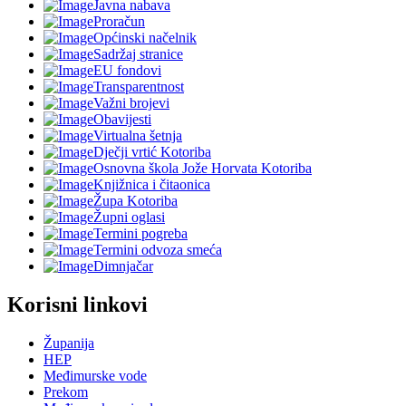
Javna nabava
Proračun
Općinski načelnik
Sadržaj stranice
EU fondovi
Transparentnost
Važni brojevi
Obavijesti
Virtualna šetnja
Dječji vrtić Kotoriba
Osnovna škola Jože Horvata Kotoriba
Knjižnica i čitaonica
Župa Kotoriba
Župni oglasi
Termini pogreba
Termini odvoza smeća
Dimnjačar
Korisni linkovi
Županija
HEP
Međimurske vode
Prekom