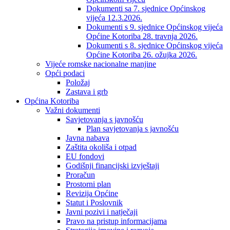
Dokumenti sa 7. sjednice Općinskog
vijeća 12.3.2026.
Dokumenti s 9. sjednice Općinskog vijeća
Općine Kotoriba 28. travnja 2026.
Dokumenti s 8. sjednice Općinskog vijeća
Općine Kotoriba 26. ožujka 2026.
Vijeće romske nacionalne manjine
Opći podaci
Položaj
Zastava i grb
Općina Kotoriba
Važni dokumenti
Savjetovanja s javnošću
Plan savjetovanja s javnošću
Javna nabava
Zaštita okoliša i otpad
EU fondovi
Godišnji financijski izvještaji
Proračun
Prostorni plan
Revizija Općine
Statut i Poslovnik
Javni pozivi i natječaji
Pravo na pristup informacijama