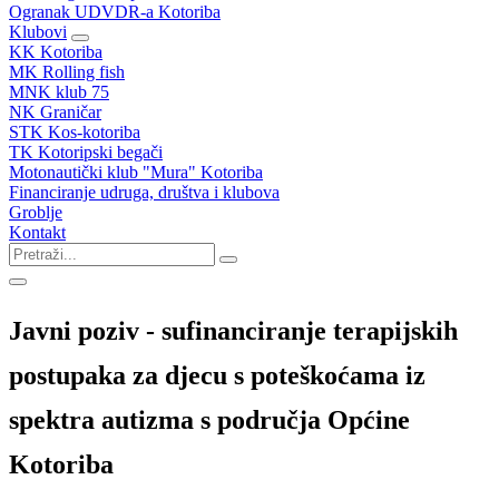
Ogranak UDVDR-a Kotoriba
Klubovi
KK Kotoriba
MK Rolling fish
MNK klub 75
NK Graničar
STK Kos-kotoriba
TK Kotoripski begači
Motonautički klub "Mura" Kotoriba
Financiranje udruga, društva i klubova
Groblje
Kontakt
Javni poziv - sufinanciranje terapijskih
postupaka za djecu s poteškoćama iz
spektra autizma s područja Općine
Kotoriba