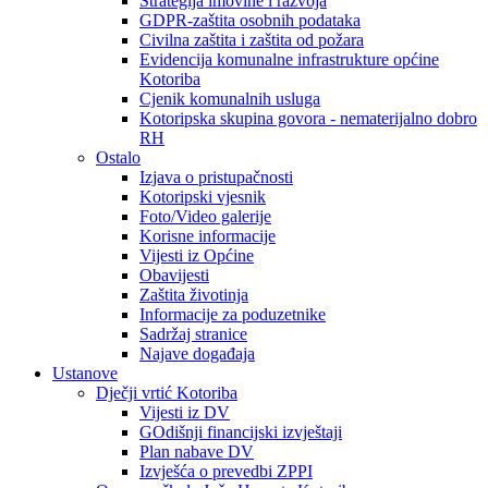
Strategija imovine i razvoja
GDPR-zaštita osobnih podataka
Civilna zaštita i zaštita od požara
Evidencija komunalne infrastrukture općine
Kotoriba
Cjenik komunalnih usluga
Kotoripska skupina govora - nematerijalno dobro
RH
Ostalo
Izjava o pristupačnosti
Kotoripski vjesnik
Foto/Video galerije
Korisne informacije
Vijesti iz Općine
Obavijesti
Zaštita životinja
Informacije za poduzetnike
Sadržaj stranice
Najave događaja
Ustanove
Dječji vrtić Kotoriba
Vijesti iz DV
GOdišnji financijski izvještaji
Plan nabave DV
Izvješća o prevedbi ZPPI