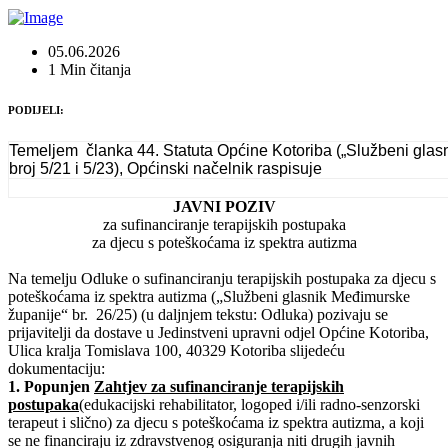
05.06.2026
1 Min čitanja
PODIJELI:
Temeljem
članka 44. Statuta Općine Kotoriba („Službeni gla
broj 5/21 i 5/23), Općinski načelnik raspisuje
JAVNI POZIV
za sufinanciranje terapijskih postupaka
za djecu s poteškoćama iz spektra autizma
Na temelju Odluke o sufinanciranju terapijskih postupaka za djecu s
poteškoćama iz spektra autizma („Službeni glasnik Međimurske
županije“ br.
26/25) (u daljnjem tekstu: Odluka) pozivaju se
prijavitelji da dostave u Jedinstveni upravni odjel Općine Kotoriba,
Ulica kralja Tomislava 100, 40329 Kotoriba slijedeću
dokumentaciju:
1. Popunjen
Zahtjev za sufinanciranje terapijskih
postupaka
(edukacijski rehabilitator, logoped i/ili radno-senzorski
terapeut i slično) za djecu s poteškoćama iz spektra autizma, a koji
se ne financiraju iz zdravstvenog osiguranja niti drugih javnih