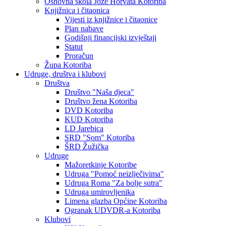
Osnovna škola Jože Horvata Kotoriba
Knjižnica i čitaonica
Vijesti iz knjižnice i čitaonice
Plan nabave
Godišnji financijski izvještaji
Statut
Proračun
Župa Kotoriba
Udruge, društva i klubovi
Društva
Društvo "Naša djeca"
Društvo žena Kotoriba
DVD Kotoriba
KUD Kotoriba
LD Jarebica
SRD "Som" Kotoriba
ŠRD Žužička
Udruge
Mažoretkinje Kotoribe
Udruga "Pomoć neizlječivima"
Udruga Roma "Za bolje sutra"
Udruga umirovljenika
Limena glazba Općine Kotoriba
Ogranak UDVDR-a Kotoriba
Klubovi