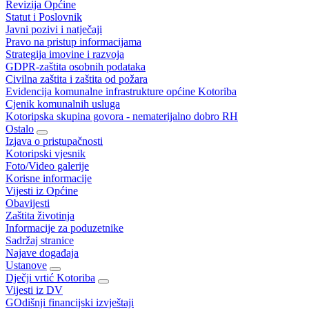
Revizija Općine
Statut i Poslovnik
Javni pozivi i natječaji
Pravo na pristup informacijama
Strategija imovine i razvoja
GDPR-zaštita osobnih podataka
Civilna zaštita i zaštita od požara
Evidencija komunalne infrastrukture općine Kotoriba
Cjenik komunalnih usluga
Kotoripska skupina govora - nematerijalno dobro RH
Ostalo
Izjava o pristupačnosti
Kotoripski vjesnik
Foto/Video galerije
Korisne informacije
Vijesti iz Općine
Obavijesti
Zaštita životinja
Informacije za poduzetnike
Sadržaj stranice
Najave događaja
Ustanove
Dječji vrtić Kotoriba
Vijesti iz DV
GOdišnji financijski izvještaji