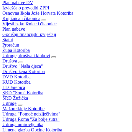
Plan nabave DV
Izvješća o prevedbi ZPPI
Osnovna škola Jože Horvata Kotoriba
Knjižnica i čitaonica
Vijesti iz knjižnice i čitaonice
Plan nabave
Godišnji financijski izvještaji
Statut
Proračun
Župa Kotoriba
Udruge, društva i klubovi
Društva
Društvo "Naša djeca"
Društvo žena Kotoriba
DVD Kotoriba
KUD Kotoriba
LD Jarebica
SRD "Som" Kotoriba
ŠRD Žužička
Udruge
Mažoretkinje Kotoribe
Udruga "Pomoć neizlječivima"
Udruga Roma "Za bolje sutra"
Udruga umirovljenika
Limena glazba Općine Kotoriba