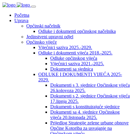
Početna
Uprava
Općinski načelnik
Odluke i dokumenti općinskog načelnika
Jedinstveni upravni odjel
Općinsko vijeće
Vijećnici saziva 2025.-2029.
Odluke i dokumenti vijeća 2018.-2025.
Odluke općinskog vijeća
Vijećnici saziva 2021.-2025.
Dokumenti sa sjednica
ODLUKE I DOKUMENTI VIJEĆA 2025-
2029.
Dokumenti s 3. sjednice Općinskog vijeća
26.kolovoza 2025.
Dokumenti s 2. sjednice Općinskog vijeća
17.lipnja 2025.
Dokumenti s konstituirajuće sjednice
Dokumenti sa 4. sjednice Općinskog
vijeća 20.listopada 2025.
Prijedlog Strategije zelene urbane obnove
Općine Kotoriba za usvajanje na
Općinskom vijeću