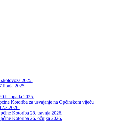
26.kolovoza 2025.
7.lipnja 2025.
20.listopada 2025.
Općine Kotoriba za usvajanje na Općinskom vijeću
12.3.2026.
pćine Kotoriba 28. travnja 2026.
pćine Kotoriba 26. ožujka 2026.