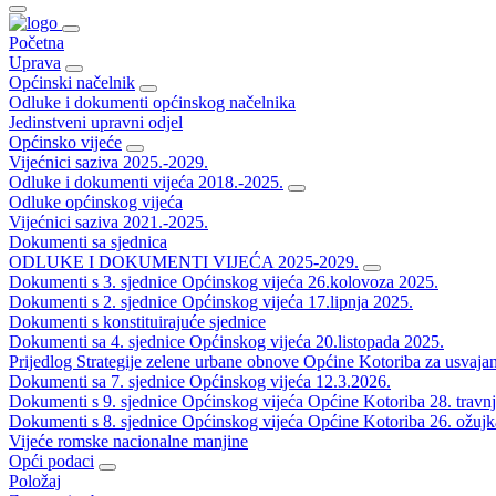
Početna
Uprava
Općinski načelnik
Odluke i dokumenti općinskog načelnika
Jedinstveni upravni odjel
Općinsko vijeće
Vijećnici saziva 2025.-2029.
Odluke i dokumenti vijeća 2018.-2025.
Odluke općinskog vijeća
Vijećnici saziva 2021.-2025.
Dokumenti sa sjednica
ODLUKE I DOKUMENTI VIJEĆA 2025-2029.
Dokumenti s 3. sjednice Općinskog vijeća 26.kolovoza 2025.
Dokumenti s 2. sjednice Općinskog vijeća 17.lipnja 2025.
Dokumenti s konstituirajuće sjednice
Dokumenti sa 4. sjednice Općinskog vijeća 20.listopada 2025.
Prijedlog Strategije zelene urbane obnove Općine Kotoriba za usvaja
Dokumenti sa 7. sjednice Općinskog vijeća 12.3.2026.
Dokumenti s 9. sjednice Općinskog vijeća Općine Kotoriba 28. travn
Dokumenti s 8. sjednice Općinskog vijeća Općine Kotoriba 26. ožujk
Vijeće romske nacionalne manjine
Opći podaci
Položaj