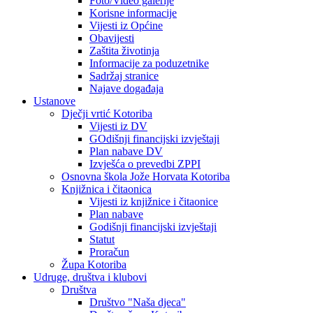
Foto/Video galerije
Korisne informacije
Vijesti iz Općine
Obavijesti
Zaštita životinja
Informacije za poduzetnike
Sadržaj stranice
Najave događaja
Ustanove
Dječji vrtić Kotoriba
Vijesti iz DV
GOdišnji financijski izvještaji
Plan nabave DV
Izvješća o prevedbi ZPPI
Osnovna škola Jože Horvata Kotoriba
Knjižnica i čitaonica
Vijesti iz knjižnice i čitaonice
Plan nabave
Godišnji financijski izvještaji
Statut
Proračun
Župa Kotoriba
Udruge, društva i klubovi
Društva
Društvo "Naša djeca"