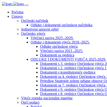
Početna
Uprava
Općinski načelnik
Odluke i dokumenti općinskog načelnika
Jedinstveni upravni odjel
Općinsko vijeće
Vijećnici saziva 2025.-2029.
Odluke i dokumenti vijeća 2018.-2025.
Odluke općinskog vijeća
Vijećnici saziva 2021.-2025.
Dokumenti sa sjednica
ODLUKE I DOKUMENTI VIJEĆA 2025-2029.
Dokumenti s 3. sjednice Općinskog vijeća 
Dokumenti s 2. sjednice Općinskog vijeća 1
Dokumenti s konstituirajuće sjednice
Dokumenti sa 4. sjednice Općinskog vijeća 
Prijedlog Strategije zelene urbane obnove 
Dokumenti sa 7. sjednice Općinskog vijeća 
Dokumenti s 9. sjednice Općinskog vijeća O
Dokumenti s 8. sjednice Općinskog vijeća O
Vijeće romske nacionalne manjine
Opći podaci
Položaj