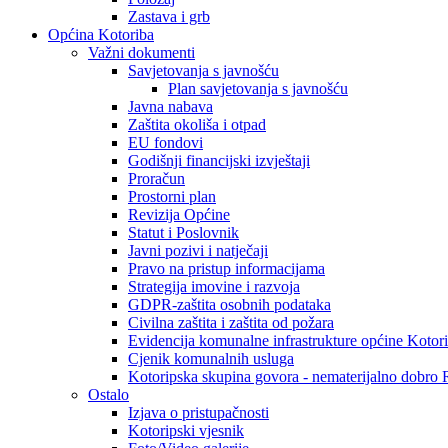
Zastava i grb
Općina Kotoriba
Važni dokumenti
Savjetovanja s javnošću
Plan savjetovanja s javnošću
Javna nabava
Zaštita okoliša i otpad
EU fondovi
Godišnji financijski izvještaji
Proračun
Prostorni plan
Revizija Općine
Statut i Poslovnik
Javni pozivi i natječaji
Pravo na pristup informacijama
Strategija imovine i razvoja
GDPR-zaštita osobnih podataka
Civilna zaštita i zaštita od požara
Evidencija komunalne infrastrukture općine Kotor
Cjenik komunalnih usluga
Kotoripska skupina govora - nematerijalno dobro
Ostalo
Izjava o pristupačnosti
Kotoripski vjesnik