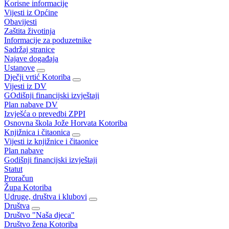
Korisne informacije
Vijesti iz Općine
Obavijesti
Zaštita životinja
Informacije za poduzetnike
Sadržaj stranice
Najave događaja
Ustanove
Dječji vrtić Kotoriba
Vijesti iz DV
GOdišnji financijski izvještaji
Plan nabave DV
Izvješća o prevedbi ZPPI
Osnovna škola Jože Horvata Kotoriba
Knjižnica i čitaonica
Vijesti iz knjižnice i čitaonice
Plan nabave
Godišnji financijski izvještaji
Statut
Proračun
Župa Kotoriba
Udruge, društva i klubovi
Društva
Društvo "Naša djeca"
Društvo žena Kotoriba