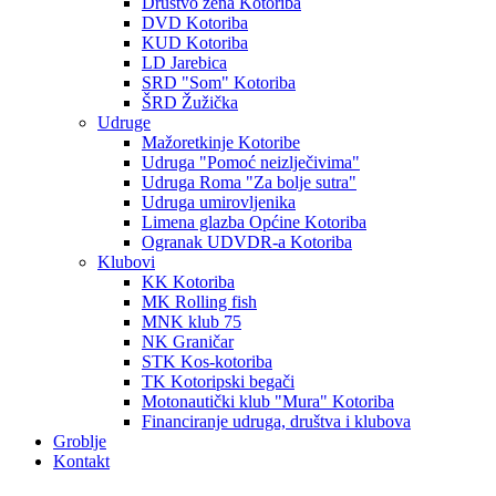
Društvo žena Kotoriba
DVD Kotoriba
KUD Kotoriba
LD Jarebica
SRD "Som" Kotoriba
ŠRD Žužička
Udruge
Mažoretkinje Kotoribe
Udruga "Pomoć neizlječivima"
Udruga Roma "Za bolje sutra"
Udruga umirovljenika
Limena glazba Općine Kotoriba
Ogranak UDVDR-a Kotoriba
Klubovi
KK Kotoriba
MK Rolling fish
MNK klub 75
NK Graničar
STK Kos-kotoriba
TK Kotoripski begači
Motonautički klub "Mura" Kotoriba
Financiranje udruga, društva i klubova
Groblje
Kontakt