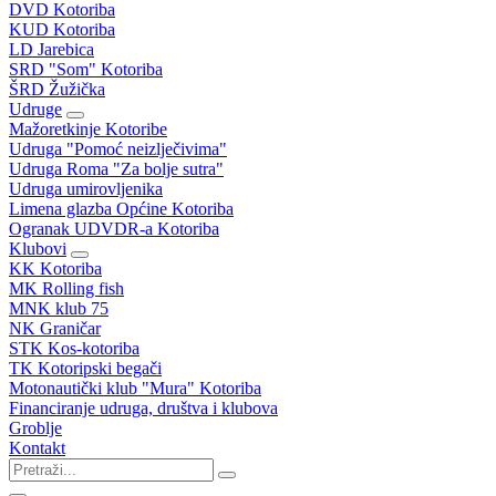
DVD Kotoriba
KUD Kotoriba
LD Jarebica
SRD "Som" Kotoriba
ŠRD Žužička
Udruge
Mažoretkinje Kotoribe
Udruga "Pomoć neizlječivima"
Udruga Roma "Za bolje sutra"
Udruga umirovljenika
Limena glazba Općine Kotoriba
Ogranak UDVDR-a Kotoriba
Klubovi
KK Kotoriba
MK Rolling fish
MNK klub 75
NK Graničar
STK Kos-kotoriba
TK Kotoripski begači
Motonautički klub "Mura" Kotoriba
Financiranje udruga, društva i klubova
Groblje
Kontakt