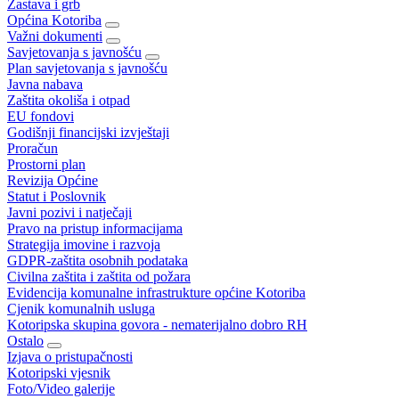
Zastava i grb
Općina Kotoriba
Važni dokumenti
Savjetovanja s javnošću
Plan savjetovanja s javnošću
Javna nabava
Zaštita okoliša i otpad
EU fondovi
Godišnji financijski izvještaji
Proračun
Prostorni plan
Revizija Općine
Statut i Poslovnik
Javni pozivi i natječaji
Pravo na pristup informacijama
Strategija imovine i razvoja
GDPR-zaštita osobnih podataka
Civilna zaštita i zaštita od požara
Evidencija komunalne infrastrukture općine Kotoriba
Cjenik komunalnih usluga
Kotoripska skupina govora - nematerijalno dobro RH
Ostalo
Izjava o pristupačnosti
Kotoripski vjesnik
Foto/Video galerije