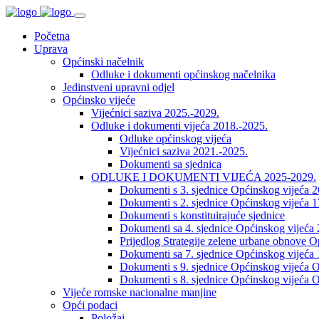
Početna
Uprava
Općinski načelnik
Odluke i dokumenti općinskog načelnika
Jedinstveni upravni odjel
Općinsko vijeće
Vijećnici saziva 2025.-2029.
Odluke i dokumenti vijeća 2018.-2025.
Odluke općinskog vijeća
Vijećnici saziva 2021.-2025.
Dokumenti sa sjednica
ODLUKE I DOKUMENTI VIJEĆA 2025-2029.
Dokumenti s 3. sjednice Općinskog vijeća 
Dokumenti s 2. sjednice Općinskog vijeća 1
Dokumenti s konstituirajuće sjednice
Dokumenti sa 4. sjednice Općinskog vijeća 
Prijedlog Strategije zelene urbane obnove 
Dokumenti sa 7. sjednice Općinskog vijeća 
Dokumenti s 9. sjednice Općinskog vijeća O
Dokumenti s 8. sjednice Općinskog vijeća O
Vijeće romske nacionalne manjine
Opći podaci
Položaj