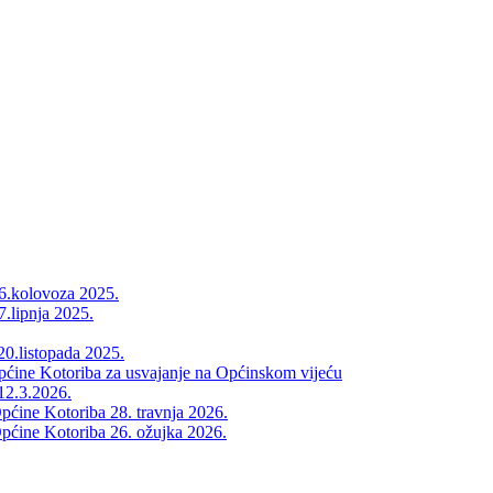
26.kolovoza 2025.
7.lipnja 2025.
20.listopada 2025.
Općine Kotoriba za usvajanje na Općinskom vijeću
12.3.2026.
pćine Kotoriba 28. travnja 2026.
pćine Kotoriba 26. ožujka 2026.