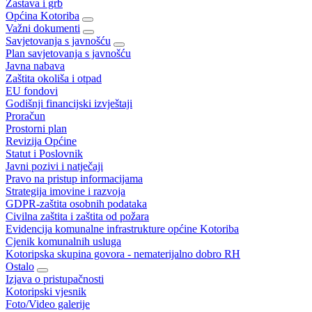
Zastava i grb
Općina Kotoriba
Važni dokumenti
Savjetovanja s javnošću
Plan savjetovanja s javnošću
Javna nabava
Zaštita okoliša i otpad
EU fondovi
Godišnji financijski izvještaji
Proračun
Prostorni plan
Revizija Općine
Statut i Poslovnik
Javni pozivi i natječaji
Pravo na pristup informacijama
Strategija imovine i razvoja
GDPR-zaštita osobnih podataka
Civilna zaštita i zaštita od požara
Evidencija komunalne infrastrukture općine Kotoriba
Cjenik komunalnih usluga
Kotoripska skupina govora - nematerijalno dobro RH
Ostalo
Izjava o pristupačnosti
Kotoripski vjesnik
Foto/Video galerije