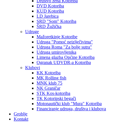
Društvo žena Kotoriba
DVD Kotoriba
KUD Kotoriba
LD Jarebica
SRD "Som" Kotoriba
ŠRD Žužička
Udruge
Mažoretkinje Kotoribe
Udruga "Pomoć neizlječivima"
Udruga Roma "Za bolje sutra"
Udruga umirovljenika
Limena glazba Općine Kotoriba
Ogranak UDVDR-a Kotoriba
Klubovi
KK Kotoriba
MK Rolling fish
MNK klub 75
NK Graničar
STK Kos-kotoriba
TK Kotoripski begači
Motonautički klub "Mura" Kotoriba
Financiranje udruga, društva i klubova
Groblje
Kontakt