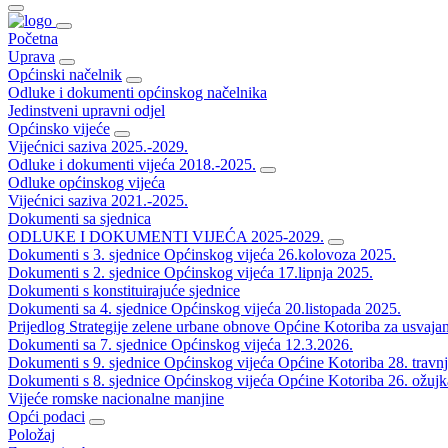
Početna
Uprava
Općinski načelnik
Odluke i dokumenti općinskog načelnika
Jedinstveni upravni odjel
Općinsko vijeće
Vijećnici saziva 2025.-2029.
Odluke i dokumenti vijeća 2018.-2025.
Odluke općinskog vijeća
Vijećnici saziva 2021.-2025.
Dokumenti sa sjednica
ODLUKE I DOKUMENTI VIJEĆA 2025-2029.
Dokumenti s 3. sjednice Općinskog vijeća 26.kolovoza 2025.
Dokumenti s 2. sjednice Općinskog vijeća 17.lipnja 2025.
Dokumenti s konstituirajuće sjednice
Dokumenti sa 4. sjednice Općinskog vijeća 20.listopada 2025.
Prijedlog Strategije zelene urbane obnove Općine Kotoriba za usvaja
Dokumenti sa 7. sjednice Općinskog vijeća 12.3.2026.
Dokumenti s 9. sjednice Općinskog vijeća Općine Kotoriba 28. travn
Dokumenti s 8. sjednice Općinskog vijeća Općine Kotoriba 26. ožujk
Vijeće romske nacionalne manjine
Opći podaci
Položaj