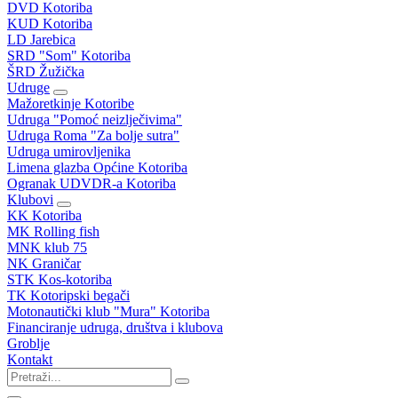
DVD Kotoriba
KUD Kotoriba
LD Jarebica
SRD "Som" Kotoriba
ŠRD Žužička
Udruge
Mažoretkinje Kotoribe
Udruga "Pomoć neizlječivima"
Udruga Roma "Za bolje sutra"
Udruga umirovljenika
Limena glazba Općine Kotoriba
Ogranak UDVDR-a Kotoriba
Klubovi
KK Kotoriba
MK Rolling fish
MNK klub 75
NK Graničar
STK Kos-kotoriba
TK Kotoripski begači
Motonautički klub "Mura" Kotoriba
Financiranje udruga, društva i klubova
Groblje
Kontakt