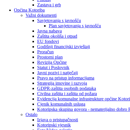
Zastava i grb
Općina Kotoriba
Važni dokumenti
Savjetovanja s javnošću
Plan savjetovanja s javnošću
Javna nabava
Zaštita okoliša i otpad
EU fondovi
Godišnji financijski izvještaji
Proračun
Prostorni plan
Revizija Općine
Statut i Poslovnik
Javni pozivi i natječaji
Pravo na pristup informacijama
Strategija imovine i razvoja
GDPR-zaštita osobnih podataka
Civilna zaštita i zaštita od požara
Evidencija komunalne infrastrukture općine Kotor
Cjenik komunalnih usluga
Kotoripska skupina govora - nematerijalno dobro
Ostalo
Izjava o pristupačnosti
Kotoripski vjesnik