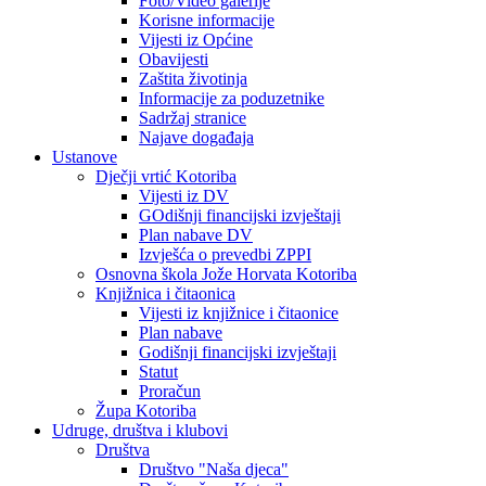
Foto/Video galerije
Korisne informacije
Vijesti iz Općine
Obavijesti
Zaštita životinja
Informacije za poduzetnike
Sadržaj stranice
Najave događaja
Ustanove
Dječji vrtić Kotoriba
Vijesti iz DV
GOdišnji financijski izvještaji
Plan nabave DV
Izvješća o prevedbi ZPPI
Osnovna škola Jože Horvata Kotoriba
Knjižnica i čitaonica
Vijesti iz knjižnice i čitaonice
Plan nabave
Godišnji financijski izvještaji
Statut
Proračun
Župa Kotoriba
Udruge, društva i klubovi
Društva
Društvo "Naša djeca"