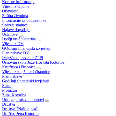
Korisne informacije
Vijesti iz Općine
Obavijesti
Zaštita životinja
Informacije za poduzetnike
Sadržaj stranice
Najave događaja
Ustanove
Dječji vrtić Kotoriba
Vijesti iz DV
GOdišnji financijski izvještaji
Plan nabave DV
Izvješća o prevedbi ZPPI
Osnovna škola Jože Horvata Kotoriba
Knjižnica i čitaonica
Vijesti iz knjižnice i čitaonice
Plan nabave
Godišnji financijski izvještaji
Statut
Proračun
Župa Kotoriba
Udruge, društva i klubovi
Društva
Društvo "Naša djeca"
Društvo žena Kotoriba