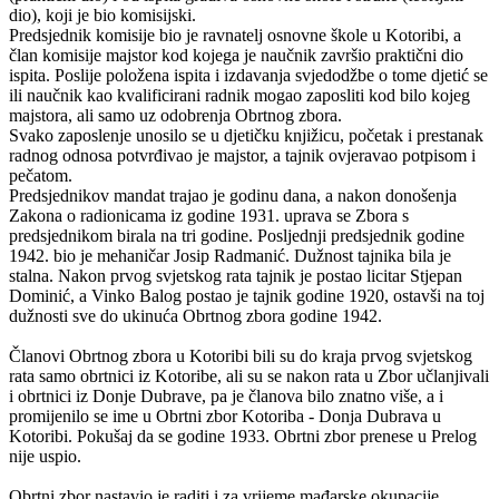
dio), koji je bio komisijski.
Predsjednik komisije bio je ravnatelj osnovne škole u Kotoribi, a
član komisije majstor kod kojega je naučnik završio praktični dio
ispita. Poslije položena ispita i izdavanja svjedodžbe o tome djetić se
ili naučnik kao kvalificirani radnik mogao zaposliti kod bilo kojeg
majstora, ali samo uz odobrenja Obrtnog zbora.
Svako zaposlenje unosilo se u djetičku knjižicu, početak i prestanak
radnog odnosa potvrđivao je majstor, a tajnik ovjeravao potpisom i
pečatom.
Predsjednikov mandat trajao je godinu dana, a nakon donošenja
Zakona o radionicama iz godine 1931. uprava se Zbora s
predsjednikom birala na tri godine. Posljednji predsjednik godine
1942. bio je mehaničar Josip Radmanić. Dužnost tajnika bila je
stalna. Nakon prvog svjetskog rata tajnik je postao licitar Stjepan
Dominić, a Vinko Balog postao je tajnik godine 1920, ostavši na toj
dužnosti sve do ukinuća Obrtnog zbora godine 1942.
Članovi Obrtnog zbora u Kotoribi bili su do kraja prvog svjetskog
rata samo obrtnici iz Kotoribe, ali su se nakon rata u Zbor učlanjivali
i obrtnici iz Donje Dubrave, pa je članova bilo znatno više, a i
promijenilo se ime u Obrtni zbor Kotoriba - Donja Dubrava u
Kotoribi. Pokušaj da se godine 1933. Obrtni zbor prenese u Prelog
nije uspio.
Obrtni zbor nastavio je raditi i za vrijeme mađarske okupacije