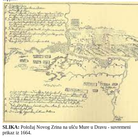
SLIKA:
Položaj Novog Zrina na uš
ć
u Mure u Dravu - suvremeni
prikaz iz 1664.