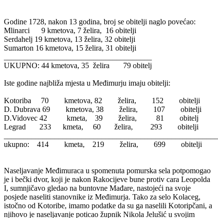
Godine 1728, nakon 13 godina, broj se obitelji naglo povećao:
Mlinarci 9 kmetova, 7 želira, 16 obitelji
Serdahelj 19 kmetova, 13 želira, 32 obitelji
Sumarton 16 kmetova, 15 želira, 31 obitelji
______________________________________
UKUPNO: 44 kmetova, 35 želira 79 obitelj
Iste godine najbliža mjesta u Međimurju imaju obitelji:
Kotoriba 70 kmetova, 82 želira, 152 obitelji
D. Dubrava 69 kmetova, 38 želira, 107 obitelji
D.Vidovec 42 kmeta, 39 želira, 81 obitelj
Legrad 233 kmeta, 60 želira, 293 obitelji
_______________________________________________________
ukupno: 414 kmeta, 219 želira, 699 obitelji
Naseljavanje Međimuraca u spomenuta pomurska sela potpomogao
je i bečki dvor, koji je nakon Rakocijeve bune protiv cara Leopolda
I, sumnjičavo gledao na buntovne Mađare, nastojeći na svoje
posjede naseliti stanovnike iz Međimurja. Tako za selo Kolaceg,
istočno od Kotoribe, imamo podatke da su ga naselili Kotoripčani, a
njihovo je naseljavanje poticao župnik Nikola Jelušić u svojim