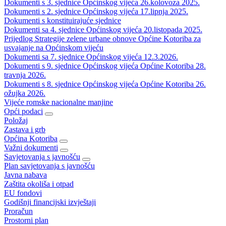
Dokumenti s 3. sjednice Općinskog vijeća 26.kolovoza 2025.
Dokumenti s 2. sjednice Općinskog vijeća 17.lipnja 2025.
Dokumenti s konstituirajuće sjednice
Dokumenti sa 4. sjednice Općinskog vijeća 20.listopada 2025.
Prijedlog Strategije zelene urbane obnove Općine Kotoriba za
usvajanje na Općinskom vijeću
Dokumenti sa 7. sjednice Općinskog vijeća 12.3.2026.
Dokumenti s 9. sjednice Općinskog vijeća Općine Kotoriba 28.
travnja 2026.
Dokumenti s 8. sjednice Općinskog vijeća Općine Kotoriba 26.
ožujka 2026.
Vijeće romske nacionalne manjine
Opći podaci
Položaj
Zastava i grb
Općina Kotoriba
Važni dokumenti
Savjetovanja s javnošću
Plan savjetovanja s javnošću
Javna nabava
Zaštita okoliša i otpad
EU fondovi
Godišnji financijski izvještaji
Proračun
Prostorni plan