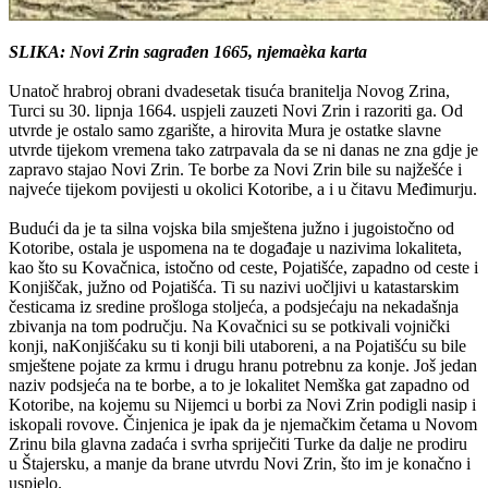
SLIKA: Novi Zrin sagra
đ
en 1665, njemaèk
a
karta
Unatoč hrabroj obrani dvadesetak tisuća branitelja Novog Zrina,
Turci su 30. lipnja 1664. uspjeli zauzeti Novi Zrin i razoriti ga. Od
utvrde je ostalo samo zgarište, a hirovita Mura je ostatke slavne
utvrde tijekom vremena tako zatrpavala da se ni danas ne zna gdje je
zapravo stajao Novi Zrin. Te borbe za Novi Zrin bile su najžešće i
najveće tijekom povijesti u okolici Kotoribe, a i u čitavu Međimurju.
Budući da je ta silna vojska bila smještena južno i jugoistočno od
Kotoribe, ostala je uspomena na te događaje u nazivima lokaliteta,
kao što su Kovačnica, istočno od ceste, Pojatišće, zapadno od ceste i
Konjiščak, južno od Pojatišća. Ti su nazivi uočljivi u katastarskim
česticama iz sredine prošloga stoljeća, a podsjećaju na nekadašnja
zbivanja na tom području. Na Kovačnici su se potkivali vojnički
konji, naKonjišćaku su ti konji bili utaboreni, a na Pojatišću su bile
smještene pojate za krmu i drugu hranu potrebnu za konje. Još jedan
naziv podsjeća na te borbe, a to je lokalitet Nemška gat zapadno od
Kotoribe, na kojemu su Nijemci u borbi za Novi Zrin podigli nasip i
iskopali rovove. Činjenica je ipak da je njemačkim četama u Novom
Zrinu bila glavna zadaća i svrha spriječiti Turke da dalje ne prodiru
u Štajersku, a manje da brane utvrdu Novi Zrin, što im je konačno i
uspjelo.