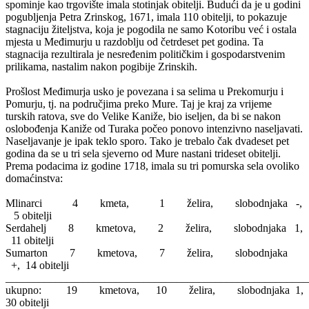
spominje kao trgovište imala stotinjak obitelji. Budući da je u godini
pogubljenja Petra Zrinskog, 1671, imala 110 obitelji, to pokazuje
stagnaciju žiteljstva, koja je pogodila ne samo Kotoribu već i ostala
mjesta u Međimurju u razdoblju od četrdeset pet godina. Ta
stagnacija rezultirala je nesređenim političkim i gospodarstvenim
prilikama, nastalim nakon pogibije Zrinskih.
Prošlost Međimurja usko je povezana i sa selima u Prekomurju i
Pomurju, tj. na područjima preko Mure. Taj je kraj za vrijeme
turskih ratova, sve do Velike Kaniže, bio iseljen, da bi se nakon
oslobođenja Kaniže od Turaka počeo ponovo intenzivno naseljavati.
Naseljavanje je ipak teklo sporo. Tako je trebalo čak dvadeset pet
godina da se u tri sela sjeverno od Mure nastani trideset obitelji.
Prema podacima iz godine 1718, imala su tri pomurska sela ovoliko
domaćinstva:
Mlinarci 4 kmeta, 1 želira, slobodnjaka -,
5 obitelji
Serdahelj 8 kmetova, 2 želira, slobodnjaka 1,
11 obitelji
Sumarton 7 kmetova, 7 želira, slobodnjaka
+, 14 obitelji
_______________________________________________________
ukupno: 19 kmetova, 10 želira, slobodnjaka 1,
30 obitelji