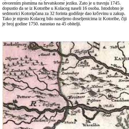
otvorenim pismima na hrvatskome jeziku. Zato je u travnju 1745.
dopustio da se iz Kotoribe u Kolaceg naseli 16 osoba. Istodobno je
sedmorici Kotoripčana za 32 forinta godišnje dao krčevinu u zakup.
Tako je mjesto Kolaceg bilo naseljeno doseljenicima iz Kotoribe, čiji
je broj godine 1750. narastao na 45 obitelji.