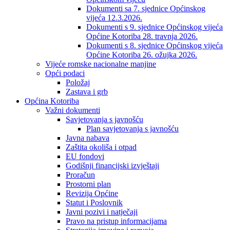
Dokumenti sa 7. sjednice Općinskog
vijeća 12.3.2026.
Dokumenti s 9. sjednice Općinskog vijeća
Općine Kotoriba 28. travnja 2026.
Dokumenti s 8. sjednice Općinskog vijeća
Općine Kotoriba 26. ožujka 2026.
Vijeće romske nacionalne manjine
Opći podaci
Položaj
Zastava i grb
Općina Kotoriba
Važni dokumenti
Savjetovanja s javnošću
Plan savjetovanja s javnošću
Javna nabava
Zaštita okoliša i otpad
EU fondovi
Godišnji financijski izvještaji
Proračun
Prostorni plan
Revizija Općine
Statut i Poslovnik
Javni pozivi i natječaji
Pravo na pristup informacijama