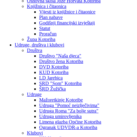
Osnovna škola Jože Horvata Kotoriba
Knjižnica i čitaonica
Vijesti iz knjižnice i čitaonice
Plan nabave
Godišnji financijski izvještaji
Statut
Proračun
Župa Kotoriba
Udruge, društva i klubovi
Društva
Društvo "Naša djeca"
Društvo žena Kotoriba
DVD Kotoriba
KUD Kotoriba
LD Jarebica
SRD "Som" Kotoriba
ŠRD Žužička
Udruge
Mažoretkinje Kotoribe
Udruga "Pomoć neizlječivima"
Udruga Roma "Za bolje sutra"
Udruga umirovljenika
Limena glazba Općine Kotoriba
Ogranak UDVDR-a Kotoriba
Klubovi