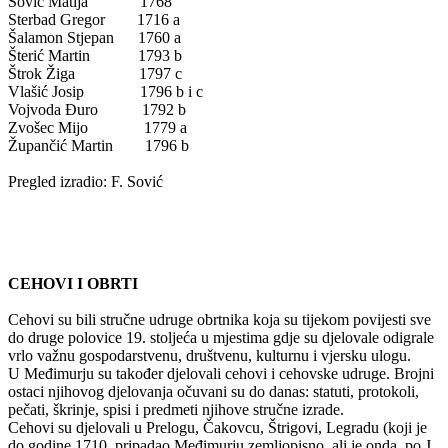
Sović Matija 1768
Sterbad Gregor 1716 a
Šalamon Stjepan 1760 a
Šterić Martin 1793 b
Štrok Žiga 1797 c
Vlašić Josip 1796 b i c
Vojvoda Đuro 1792 b
Zvošec Mijo 1779 a
Župančić Martin 1796 b
Pregled izradio: F. Sović
CEHOVI I OBRTI
Cehovi su bili stručne udruge obrtnika koja su tijekom povijesti sve
do druge polovice 19. stoljeća u mjestima gdje su djelovale odigrale
vrlo važnu gospodarstvenu, društvenu, kulturnu i vjersku ulogu.
U Međimurju su također djelovali cehovi i cehovske udruge. Brojni
ostaci njihovog djelovanja očuvani su do danas: statuti, protokoli,
pečati, škrinje, spisi i predmeti njihove stručne izrade.
Cehovi su djelovali u Prelogu, Čakovcu, Štrigovi, Legradu (koji je
do godine 1710. pripadao Međimurju zemljopisno, ali je onda, po J.