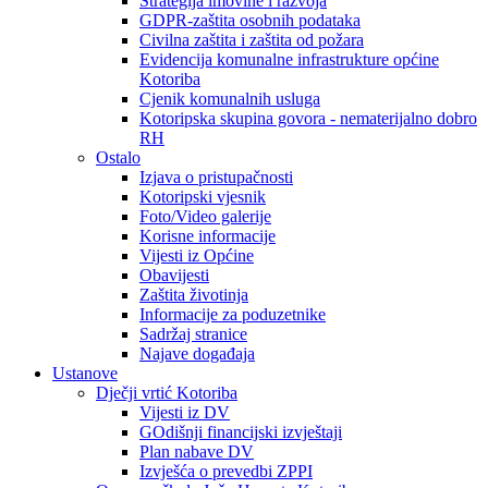
Strategija imovine i razvoja
GDPR-zaštita osobnih podataka
Civilna zaštita i zaštita od požara
Evidencija komunalne infrastrukture općine
Kotoriba
Cjenik komunalnih usluga
Kotoripska skupina govora - nematerijalno dobro
RH
Ostalo
Izjava o pristupačnosti
Kotoripski vjesnik
Foto/Video galerije
Korisne informacije
Vijesti iz Općine
Obavijesti
Zaštita životinja
Informacije za poduzetnike
Sadržaj stranice
Najave događaja
Ustanove
Dječji vrtić Kotoriba
Vijesti iz DV
GOdišnji financijski izvještaji
Plan nabave DV
Izvješća o prevedbi ZPPI