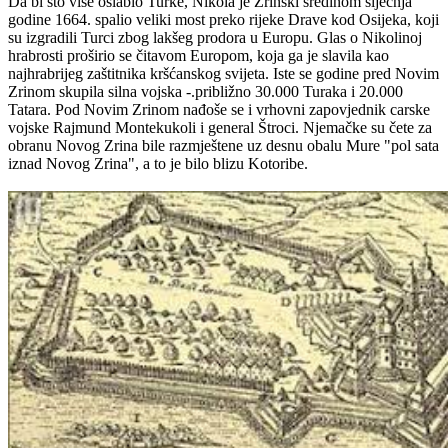
Da bi što više oslabio Turke, Nikola je Zrinski sredinom siječnja
godine 1664. spalio veliki most preko rijeke Drave kod Osijeka, koji
su izgradili Turci zbog lakšeg prodora u Europu. Glas o Nikolinoj
hrabrosti proširio se čitavom Europom, koja ga je slavila kao
najhrabrijeg zaštitnika kršćanskog svijeta. Iste se godine pred Novim
Zrinom skupila silna vojska -.približno 30.000 Turaka i 20.000
Tatara. Pod Novim Zrinom nađoše se i vrhovni zapovjednik carske
vojske Rajmund Montekukoli i general Štroci. Njemačke su čete za
obranu Novog Zrina bile razmještene uz desnu obalu Mure "pol sata
iznad Novog Zrina", a to je bilo blizu Kotoribe.