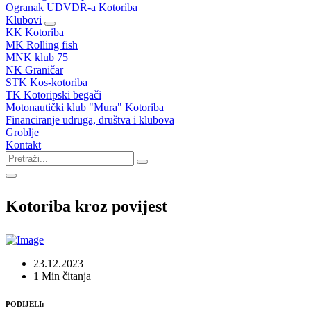
Ogranak UDVDR-a Kotoriba
Klubovi
KK Kotoriba
MK Rolling fish
MNK klub 75
NK Graničar
STK Kos-kotoriba
TK Kotoripski begači
Motonautički klub "Mura" Kotoriba
Financiranje udruga, društva i klubova
Groblje
Kontakt
Kotoriba kroz povijest
23.12.2023
1 Min čitanja
PODIJELI: