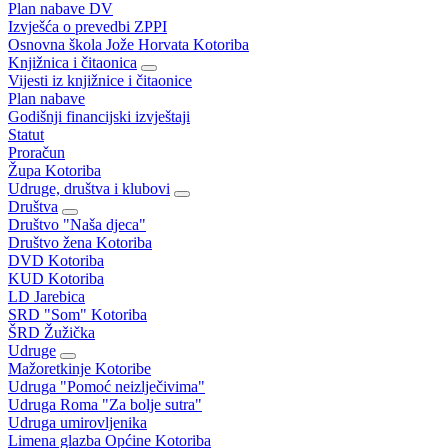
Plan nabave DV
Izvješća o prevedbi ZPPI
Osnovna škola Jože Horvata Kotoriba
Knjižnica i čitaonica
Vijesti iz knjižnice i čitaonice
Plan nabave
Godišnji financijski izvještaji
Statut
Proračun
Župa Kotoriba
Udruge, društva i klubovi
Društva
Društvo "Naša djeca"
Društvo žena Kotoriba
DVD Kotoriba
KUD Kotoriba
LD Jarebica
SRD "Som" Kotoriba
ŠRD Žužička
Udruge
Mažoretkinje Kotoribe
Udruga "Pomoć neizlječivima"
Udruga Roma "Za bolje sutra"
Udruga umirovljenika
Limena glazba Općine Kotoriba