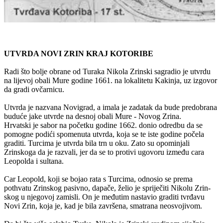
UTVRDA NOVI ZRIN KRAJ KOTORIBE
Radi što bolje obrane od Turaka Nikola Zrinski sagradio je utvrdu
na lijevoj obali Mure godine 1661. na lokalitetu Kakinja, uz izgovor
da gradi ovčarnicu.
Utvrda je nazvana Novigrad, a imala je zadatak da bude predobrana
buduće jake utvrde na desnoj obali Mure - Novog Zrina.
Hrvatski je sabor na početku godine 1662. donio odredbu da se
pomogne podići spomenuta utvrda, koja se te iste godine počela
graditi. Turcima je utvrda bila trn u oku. Zato su opominjali
Zrinskoga da je razvali, jer da se to protivi ugovoru između cara
Leopolda i sultana.
Car Leopold, koji se bojao rata s Turcima, odnosio se prema
pothvatu Zrinskog pasivno, dapače, želio je spriječiti Nikolu Zrin-
skog u njegovoj zamisli. On je međutim nastavio graditi tvrđavu
Novi Zrin, koja je, kad je bila završena, smatrana neosvojivom.