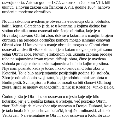
razvoju obrta. Zato su godine 1872. zakonskim člankom VIII. bili
ukinuti, a novim zakonskim člankom XVII. godine 1884. nanovo
uređeni u moderno obrtništvo.
Novim zakonom uvedena je obvezatna evidencija obrta, obrtnika,
kalfi i šegrta. Određeno je da se u kotarima u kojima djeluje bar
stotinu obrtnika mora osnovati udruženje obrtnika, koje je u
Hrvatskoj nazvano Obrtni zbor, dok se u kotarima s manjim brojem
obrtnika i na prijedlog obrtničke komore mogao iznimno osnovati
Obrtni zbor. U krajevima s manje obrtnika mogao se Obrtni zbor
osnovati za dva ili više kotara, ali je u kotaru mogao postojati samo
jedan Obrtni zbor. Novim je zakonom bila ukinuta zabrana prodaje
robe na sajmovima izvan mjesta držanja obrta, čime je uvedena
sloboda prodaje robe na svim sajmovima i u bilo kojim mjestima.
Nije nam poznato kada je točno i kako osnovan Obrtni zbor u
Kotoribi. To je bilo najvjerojatnije posljednjih godina 19. stoljeća.
Zbor je odmah donio svoj statut, koji je odobrio ministar obrta u
Budimpešti. Svi majstori u Kotoribi morali su biti članovi Obrtnog
zbora, sjeća se njegov dugogodišnji tajnik iz Kotoribe, Vinko Balog.
Čudno je što je Obrtni zbor osnovan u mjestu koje nije bilo
kotarsko, jer je u sjedištu kotara, u Prelogu, već postojao Obrtni
zbor. Začuđuje da takav zbor nije osnovan u Donjoj Dubravi, koja
je tada imala čak pet cehova: tkalački, krojački, mlinarski, zlatarski i
Veliki ceh. Najvjerojatnije je Obrtni zbor osnovan u Kotoribi zato