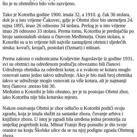
što je tu obrtništvo bilo vrlo razvijeno.
Tako je Kotoriba godine 1900. imala 32, a 1910. g. čak 36 stolara,
dok je u isto vrijeme Čakovec, gdje je Obrtni zbor bio utemeljen 24.
rujna 1895, imao 26 odnosno 34 stolara. Prelog je u isto vrijeme
imao 26 odnosno 33 stolara. Prema tomu, Kotoriba je prednjačila po
broju samostalnih stolara u čitavom Međimurju. Osim stolara, u
Kotoribi su u to vrijeme bili najviše zastupljeni obrtnici sljedećih
struka: kovači, krojači, postolari (čizmari) i mlinari.
Prema zakonu o radionicama Kraljevine Jugoslavije iz godine 1931,
svi su obrtnici na određenom području obvezatno bili članovi
Udruženja obrtnika za određeni kotar, a u svakom se kotaru moglo
osnovati samo jedno takvo udruženje. Ako je bio mali broj obrtnika
takvo se udruženje moglo osnovati za više kotara, ali je najmanji
broj članova .morao biti 30.
Međutim u Kotoribi je bilo obratno, jer je tu postojao Obrtni zbor,
iako Kotoriba nije bila kotarsko mjesto.
Nakon osnivanja Obrtni je zbor odlučio u Kotoribi podići svoju
zgradu, koja je imala služiti za sastanke zbora, čuvanje arhiva i
knjižnice zbora. U istoj je zgradi bila uređena jedna prostorija za
smještaj pogrebnih kola. Mlinar Franjo Rep ponudio je dio svoje
oranice na kraju Školske ulice da se na njoj podigne zgrada Obrtnog
zbora.