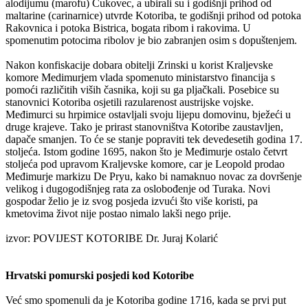
alodijumu (marofu) Čukovec, a ubirali su i godišnji prihod od
maltarine (carinarnice) utvrde Kotoriba, te godišnji prihod od potoka
Rakovnica i potoka Bistrica, bogata ribom i rakovima. U
spomenutim potocima ribolov je bio zabranjen osim s dopuštenjem.
Nakon konfiskacije dobara obitelji Zrinski u korist Kraljevske
komore Medimurjem vlada spomenuto ministarstvo financija s
pomoći različitih viših časnika, koji su ga pljačkali. Posebice su
stanovnici Kotoriba osjetili razularenost austrijske vojske.
Međimurci su hrpimice ostavljali svoju lijepu domovinu, bježeći u
druge krajeve. Tako je prirast stanovništva Kotoribe zaustavljen,
dapače smanjen. To će se stanje popraviti tek devedesetih godina 17.
stoljeća. Istom godine 1695, nakon što je Međimurje ostalo četvrt
stoljeća pod upravom Kraljevske komore, car je Leopold prodao
Međimurje markizu De Pryu, kako bi namaknuo novac za dovršenje
velikog i dugogodišnjeg rata za oslobođenje od Turaka. Novi
gospodar želio je iz svog posjeda izvući što više koristi, pa
kmetovima život nije postao nimalo lakši nego prije.
izvor: POVIJEST KOTORIBE Dr. Juraj Kolarić
Hrvatski pomurski posjedi kod Kotoribe
Već smo spomenuli da je Kotoriba godine 1716, kada se prvi put