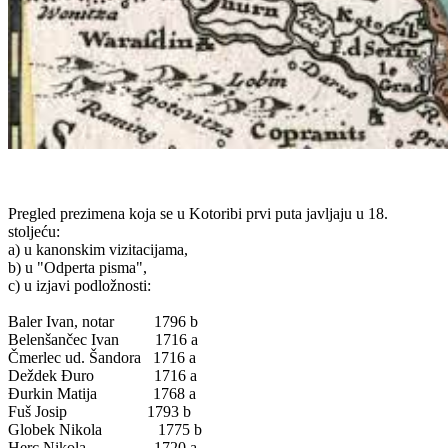
Pregled prezimena koja se u Kotoribi prvi puta javljaju u 18.
stoljeću:
a) u kanonskim vizitacijama,
b) u "Odperta pisma",
c) u izjavi podložnosti:
Baler Ivan, notar 1796 b
Belenšančec Ivan 1716 a
Čmerlec ud. Šandora 1716 a
Deždek Đuro 1716 a
Đurkin Matija 1768 a
Fuš Josip 1793 b
Globek Nikola 1775 b
Herc Nikola 1720 a