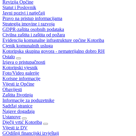
Revizija Općine
Statut i Poslovnik
Javni pozivi i natječaji
Pravo na pristup informacijama
Strategija imovine i razvoja
GDPR-zaštita osobnih podataka
Civilna zaštita i zaštita od požara
Evidencija komunalne infrastrukture općine Kotoriba
Cjenik komunalnih usluga
Kotoripska skupina govora - nematerijalno dobro RH
Ostalo
Izjava o pristupačnosti
Kotoripski vjesnik
Foto/Video galerije
Korisne informacije
Vijesti iz Općine
Obavijesti
Zaštita životinja
Informacije za poduzetnike
Sadržaj stranice
Najave događaja
Ustanove
Dječji vrtić Kotoriba
Vijesti iz DV
GOdišnji financijski izvještaji