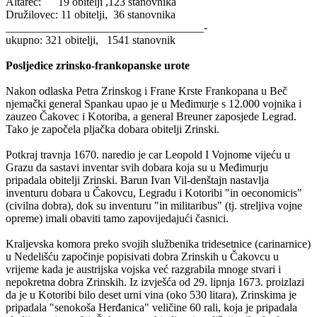
Altarec: 19 obitelji ,123 stanovnika
Družilovec: 11 obitelji, 36 stanovnika
___________________________________-
ukupno: 321 obitelji, 1541 stanovnik
Posljedice zrinsko-frankopanske urote
Nakon odlaska Petra Zrinskog i Frane Krste Frankopana u Beč
njemački general Spankau upao je u Međimurje s 12.000 vojnika i
zauzeo Čakovec i Kotoriba, a general Breuner zaposjede Legrad.
Tako je započela pljačka dobara obitelji Zrinski.
Potkraj travnja 1670. naredio je car Leopold I Vojnome vijeću u
Grazu da sastavi inventar svih dobara koja su u Međimurju
pripadala obitelji Zrinski. Barun Ivan Vil-denštajn nastavlja
inventuru dobara u Čakovcu, Legradu i Kotoribi "in oeconomicis"
(civilna dobra), dok su inventuru "in militaribus" (tj. streljiva vojne
opreme) imali obaviti tamo zapovijedajući časnici.
Kraljevska komora preko svojih službenika tridesetnice (carinarnice)
u Nedelišću započinje popisivati dobra Zrinskih u Čakovcu u
vrijeme kada je austrijska vojska već razgrabila mnoge stvari i
nepokretna dobra Zrinskih. Iz izvješća od 29. lipnja 1673. proizlazi
da je u Kotoribi bilo deset urni vina (oko 530 litara), Zrinskima je
pripadala "senokoša Herđanica" veličine 60 rali, koja je pripadala