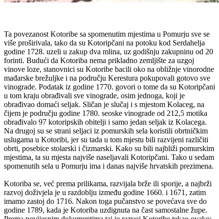
Ta povezanost Kotoribe sa spomenutim mjestima u Pomurju sve se
više proširivala, tako da su Kotoripčani na potoku kod Serdahelja
godine 1728. uzeli u zakup dva mlina, uz godišnju zakupninu od 20
forinti. Budući da Kotoriba nema prikladno zemljište za uzgoj
vinove loze, stanovnici su Kotoribe bacili oko na obližnje vinorodne
mađarske brežuljke i na području Kerestura pokupovali gotovo sve
vinograde. Podatak iz godine 1770. govori o tome da su Kotoripčani
u tom kraju obrađivali sve vinograde, osim jednoga, koji je
obrađivao domaći seljak. Sličan je slučaj i s mjestom Kolaceg, na
čijem je području godine 1780. seoske vinograde od 212,5 motika
obrađivalo 97 kotoripskih obitelji i samo jedan seljak iz Kolacega.
Na drugoj su se strani seljaci iz pomurskih sela koristili obrtničkim
uslugama u Kotoribi, jer su tada u tom mjestu bili razvijeni različiti
obrti, posebice stolarski i čizmarski. Kako su bili najbliži pomurskim
mjestima, ta su mjesta najviše naseljavali Kotoripčani. Tako u sedam
spomenutih sela u Pomurju ima i danas najviše hrvatskih prezimena.
Kotoriba se, već prema prilikama, razvijala brže ili sporije, a najbrži
razvoj doživjela je u razdoblju između godine 1660. i 1671, zatim
imamo zastoj do 1716. Nakon toga pučanstvo se povećava sve do
godine 1789, kada je Kotoriba uzdignuta na čast samostalne župe.
Prema povijesnim dokumentima taj je razvoj Kotoribe tekao ovako: