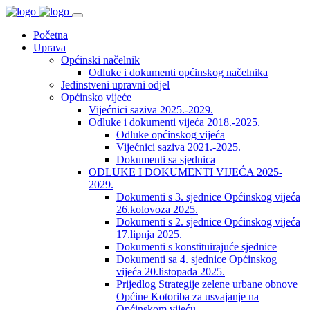
Početna
Uprava
Općinski načelnik
Odluke i dokumenti općinskog načelnika
Jedinstveni upravni odjel
Općinsko vijeće
Vijećnici saziva 2025.-2029.
Odluke i dokumenti vijeća 2018.-2025.
Odluke općinskog vijeća
Vijećnici saziva 2021.-2025.
Dokumenti sa sjednica
ODLUKE I DOKUMENTI VIJEĆA 2025-
2029.
Dokumenti s 3. sjednice Općinskog vijeća
26.kolovoza 2025.
Dokumenti s 2. sjednice Općinskog vijeća
17.lipnja 2025.
Dokumenti s konstituirajuće sjednice
Dokumenti sa 4. sjednice Općinskog
vijeća 20.listopada 2025.
Prijedlog Strategije zelene urbane obnove
Općine Kotoriba za usvajanje na
Općinskom vijeću