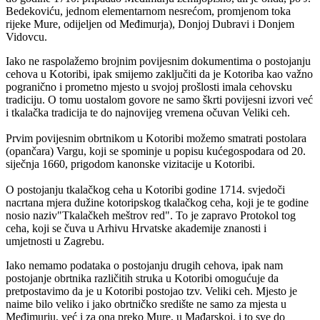
Bedekoviću, jednom elementarnom nesrećom, promjenom toka
rijeke Mure, odijeljen od Međimurja), Donjoj Dubravi i Donjem
Vidovcu.
Iako ne raspolažemo brojnim povijesnim dokumentima o postojanju
cehova u Kotoribi, ipak smijemo zaključiti da je Kotoriba kao važno
pogranično i prometno mjesto u svojoj prošlosti imala cehovsku
tradiciju. O tomu uostalom govore ne samo škrti povijesni izvori već
i tkalačka tradicija te do najnovijeg vremena očuvan Veliki ceh.
Prvim povijesnim obrtnikom u Kotoribi možemo smatrati postolara
(opančara) Vargu, koji se spominje u popisu kućegospodara od 20.
siječnja 1660, prigodom kanonske vizitacije u Kotoribi.
O postojanju tkalačkog ceha u Kotoribi godine 1714. svjedoči
nacrtana mjera dužine kotoripskog tkalačkog ceha, koji je te godine
nosio naziv"Tkalačkeh meštrov red". To je zapravo Protokol tog
ceha, koji se čuva u Arhivu Hrvatske akademije znanosti i
umjetnosti u Zagrebu.
Iako nemamo podataka o postojanju drugih cehova, ipak nam
postojanje obrtnika različitih struka u Kotoribi omogućuje da
pretpostavimo da je u Kotoribi postojao tzv. Veliki ceh. Mjesto je
naime bilo veliko i jako obrtničko središte ne samo za mjesta u
Međimurju, već i za ona preko Mure, u Mađarskoj, i to sve do