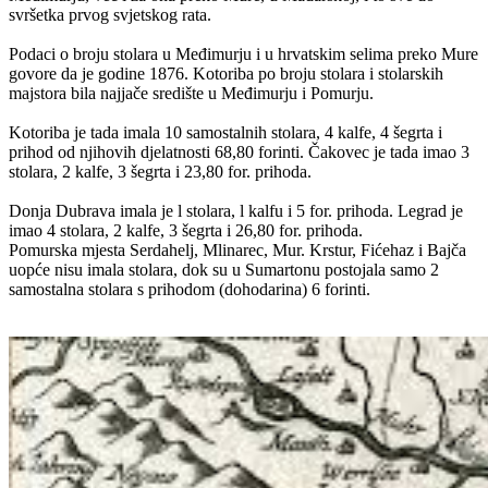
svršetka prvog svjetskog rata.
Podaci o broju stolara u Međimurju i u hrvatskim selima preko Mure
govore da je godine 1876. Kotoriba po broju stolara i stolarskih
majstora bila najjače središte u Međimurju i Pomurju.
Kotoriba je tada imala 10 samostalnih stolara, 4 kalfe, 4 šegrta i
prihod od njihovih djelatnosti 68,80 forinti. Čakovec je tada imao 3
stolara, 2 kalfe, 3 šegrta i 23,80 for. prihoda.
Donja Dubrava imala je l stolara, l kalfu i 5 for. prihoda. Legrad je
imao 4 stolara, 2 kalfe, 3 šegrta i 26,80 for. prihoda.
Pomurska mjesta Serdahelj, Mlinarec, Mur. Krstur, Fićehaz i Bajča
uopće nisu imala stolara, dok su u Sumartonu postojala samo 2
samostalna stolara s prihodom (dohodarina) 6 forinti.