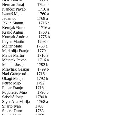
Herman Juraj 1792 b
Ivančec Pavao 1716 a
Ivanuš Mijo 1760 a
Jadan ud. 1768 a
Jaklin Šimun 1716 a
Kernjak Đuro 1716 a
Kralić Antun 1760 a
Kutnjak Andrija 1775 b
Legen Martin 1793 a
Maltar Mato 1768 a
Markolija Franjo 1779 a
Matoš Martin 1716 a
Matotek Pavao 1716 a
Matulic Josip 1792 b
Mravljak Gašpar 1799 b
Nađ Granje ud. 1716 a
Obagi Matija 1792 b
Petrac Mijo 1792
Pintar Franjo 1716 a
Pogorelec Mijo 1796 b
Sabolić Josip 1784 b
Siger Ana Marija 1768 a
Sijarto Ivan 1768
Smerk Đuro 1768