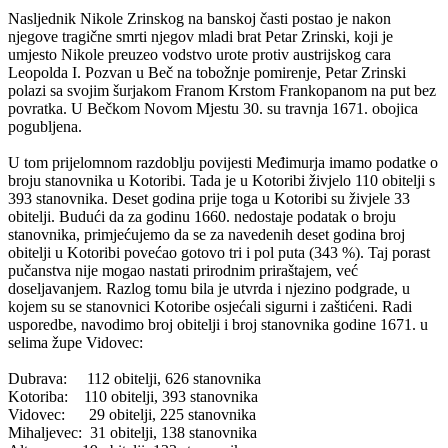
Nasljednik Nikole Zrinskog na banskoj časti postao je nakon
njegove tragične smrti njegov mladi brat Petar Zrinski, koji je
umjesto Nikole preuzeo vodstvo urote protiv austrijskog cara
Leopolda I. Pozvan u Beč na tobožnje pomirenje, Petar Zrinski
polazi sa svojim šurjakom Franom Krstom Frankopanom na put bez
povratka. U Bečkom Novom Mjestu 30. su travnja 1671. obojica
pogubljena.
U tom prijelomnom razdoblju povijesti Međimurja imamo podatke o
broju stanovnika u Kotoribi. Tada je u Kotoribi živjelo 110 obitelji s
393 stanovnika. Deset godina prije toga u Kotoribi su živjele 33
obitelji. Budući da za godinu 1660. nedostaje podatak o broju
stanovnika, primjećujemo da se za navedenih deset godina broj
obitelji u Kotoribi povećao gotovo tri i pol puta (343 %). Taj porast
pučanstva nije mogao nastati prirodnim priraštajem, već
doseljavanjem. Razlog tomu bila je utvrda i njezino podgrade, u
kojem su se stanovnici Kotoribe osjećali sigurni i zaštićeni. Radi
usporedbe, navodimo broj obitelji i broj stanovnika godine 1671. u
selima župe Vidovec:
Dubrava: 112 obitelji, 626 stanovnika
Kotoriba: 110 obitelji, 393 stanovnika
Vidovec: 29 obitelji, 225 stanovnika
Mihaljevec: 31 obitelji, 138 stanovnika