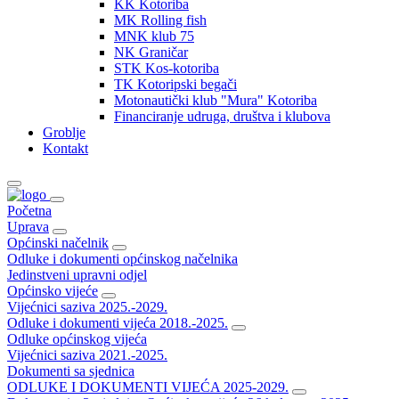
KK Kotoriba
MK Rolling fish
MNK klub 75
NK Graničar
STK Kos-kotoriba
TK Kotoripski begači
Motonautički klub "Mura" Kotoriba
Financiranje udruga, društva i klubova
Groblje
Kontakt
Početna
Uprava
Općinski načelnik
Odluke i dokumenti općinskog načelnika
Jedinstveni upravni odjel
Općinsko vijeće
Vijećnici saziva 2025.-2029.
Odluke i dokumenti vijeća 2018.-2025.
Odluke općinskog vijeća
Vijećnici saziva 2021.-2025.
Dokumenti sa sjednica
ODLUKE I DOKUMENTI VIJEĆA 2025-2029.