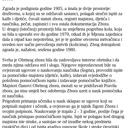
Zgrada je podignuta godine 1905, a imala je dvije prostorije:
društvenu, u kojoj su se održavali sastanci, polagali stručni ispiti za
kalfe i djetiće, čuvali statuti zbora, registri majstora, djetića i
naučnika, pečat, zapisnici i sva ostala dokumentacija Zbora.
U drugoj (istočnoj) prostoriji bila su smještena pogrebna kola, koja
su bila u uporabi sve do godine 1979, otkad ih je Mjesna zajednica
dala u otpad kao nepotrebna, jer je te godine otvorena mrtvačnica i
uveden nov način prevoženja mrtvih (kolicima). Zbog dotrajalosti
zgrada je, nažalost, srušena godine 1980.
Svrha je Obrtnog zbora bila da zadovoljava interese obrtnika i da
medu njima održava red i slogu. Njegove mjerodavnosti bile su
ovjeravati ugovore o naukovanju naučnika (šegrta), provoditi ispite
za pomoćnike majstora (djetiće, kalfe), izdavati svjedodžbe o
položenu pomoćničkom ispitu i izdavanje pomoćničke knjižice.
Majstori članovi Obrtnog zbora, morali su se pridržavati Pravila
zbora, pa nisu smjeli bez odobrenja Zbora uzeti u nauk pomoćnika
ni naučnika.
Prigodom primanja učenika u nauk sklapao se ugovor koji su
potpisali majstor i učenik, a ovjeravao ga je tajnik žigom Zbora i
svojim potpisom. Naukovanje je trajalo 2 - 3 godine, poslije čega je
naučnik pristupao pomoćničkom ispitu. Ispit se polagao kod drugog
majstora iste struke, a sastojao se od izradbe nekog predmeta
(praktični dio) i od ispita gradiva osnovne škole i struke (teorijski