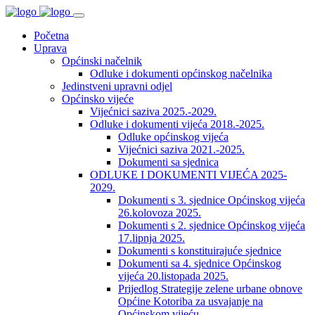
Početna
Uprava
Općinski načelnik
Odluke i dokumenti općinskog načelnika
Jedinstveni upravni odjel
Općinsko vijeće
Vijećnici saziva 2025.-2029.
Odluke i dokumenti vijeća 2018.-2025.
Odluke općinskog vijeća
Vijećnici saziva 2021.-2025.
Dokumenti sa sjednica
ODLUKE I DOKUMENTI VIJEĆA 2025-
2029.
Dokumenti s 3. sjednice Općinskog vijeća
26.kolovoza 2025.
Dokumenti s 2. sjednice Općinskog vijeća
17.lipnja 2025.
Dokumenti s konstituirajuće sjednice
Dokumenti sa 4. sjednice Općinskog
vijeća 20.listopada 2025.
Prijedlog Strategije zelene urbane obnove
Općine Kotoriba za usvajanje na
Općinskom vijeću