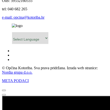
OIB: 59532160535
tel: 040 682 265
e-mail: opcina@kotoriba.hr
Powered by
© Općina Kotoriba. Sva prava pridržana. Izrada web stranice:
Nordia grupa d.o.o.
META PODACI