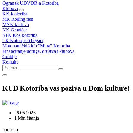
Ogranak UDVDR-a Kotoriba
Klubovi
KK Kotoriba
MK Rolling fish
MNK klub 75
NK Graničar
STK Kos-kotoriba
TK Kotoripski begači
Motonautički klub "Mura" Kotoriba
Financiranje udruga, društva i klubova
Groblje
Kontakt
KUD Kotoriba vas poziva u Dom kulture!
28.05.2026
1 Min čitanja
PODIJELI: