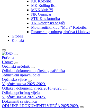
KK Kotoriba
MK Rolling fish
MNK klub 75
NK Graničar
STK Kos-kotoriba
TK Kotoripski begači
Motonautički klub "Mura" Kotoriba
Financiranje udruga, društva i klubova
Groblje
Kontakt
Početna
Uprava
Općinski načelnik
Odluke i dokumenti općinskog načelnika
Jedinstveni upravni odjel
Općinsko vijeće
Vijećnici saziva 2025.-2029.
Odluke i dokumenti vijeća 2018.-2025.
Odluke općinskog vijeća
Vijećnici saziva 2021.-2025.
Dokumenti sa sjednica
ODLUKE I DOKUMENTI VIJEĆA 2025-2029.