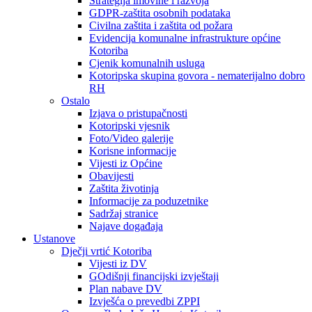
Strategija imovine i razvoja
GDPR-zaštita osobnih podataka
Civilna zaštita i zaštita od požara
Evidencija komunalne infrastrukture općine
Kotoriba
Cjenik komunalnih usluga
Kotoripska skupina govora - nematerijalno dobro
RH
Ostalo
Izjava o pristupačnosti
Kotoripski vjesnik
Foto/Video galerije
Korisne informacije
Vijesti iz Općine
Obavijesti
Zaštita životinja
Informacije za poduzetnike
Sadržaj stranice
Najave događaja
Ustanove
Dječji vrtić Kotoriba
Vijesti iz DV
GOdišnji financijski izvještaji
Plan nabave DV
Izvješća o prevedbi ZPPI