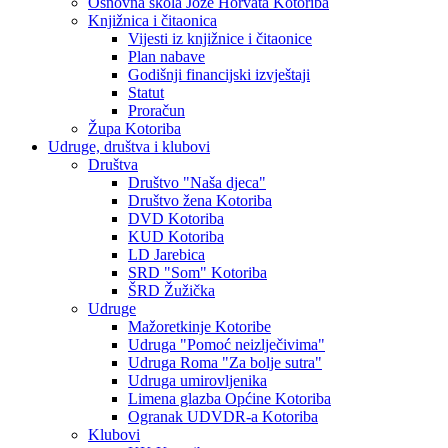
Osnovna škola Jože Horvata Kotoriba
Knjižnica i čitaonica
Vijesti iz knjižnice i čitaonice
Plan nabave
Godišnji financijski izvještaji
Statut
Proračun
Župa Kotoriba
Udruge, društva i klubovi
Društva
Društvo "Naša djeca"
Društvo žena Kotoriba
DVD Kotoriba
KUD Kotoriba
LD Jarebica
SRD "Som" Kotoriba
ŠRD Žužička
Udruge
Mažoretkinje Kotoribe
Udruga "Pomoć neizlječivima"
Udruga Roma "Za bolje sutra"
Udruga umirovljenika
Limena glazba Općine Kotoriba
Ogranak UDVDR-a Kotoriba
Klubovi