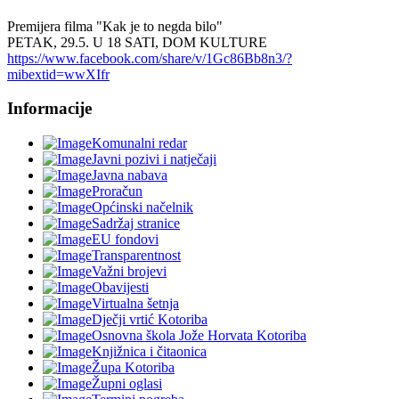
Premijera filma "Kak je to negda bilo"
PETAK, 29.5. U 18 SATI, DOM KULTURE
https://www.facebook.com/share/v/1Gc86Bb8n3/?
mibextid=wwXIfr
Informacije
Komunalni redar
Javni pozivi i natječaji
Javna nabava
Proračun
Općinski načelnik
Sadržaj stranice
EU fondovi
Transparentnost
Važni brojevi
Obavijesti
Virtualna šetnja
Dječji vrtić Kotoriba
Osnovna škola Jože Horvata Kotoriba
Knjižnica i čitaonica
Župa Kotoriba
Župni oglasi