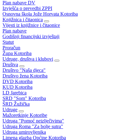
Plan nabave DV
Izvješća o prevedbi ZPPI
Osnovna škola Jože Horvata Kotoriba
Knjižnica i čitaonica
Vijesti iz knjižnice i čitaonice
Plan nabave
Godišnji financijski izvještaji
Statut
Proračun
Župa Kotoriba
Udruge, društva i klubovi
Društva
Društvo "Naša djeca"
Društvo žena Kotoriba
DVD Kotoriba
KUD Kotoriba
LD Jarebica
SRD "Som" Kotoriba
ŠRD Žužička
Udruge
Mažoretkinje Kotoribe
Udruga "Pomoć neizlječivima"
Udruga Roma "Za bolje sutra"
Udruga umirovljenika
Limena glazba Općine Kotoriba