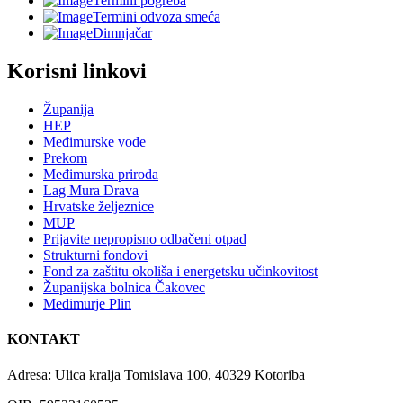
Termini pogreba
Termini odvoza smeća
Dimnjačar
Korisni linkovi
Županija
HEP
Međimurske vode
Prekom
Međimurska priroda
Lag Mura Drava
Hrvatske željeznice
MUP
Prijavite nepropisno odbačeni otpad
Strukturni fondovi
Fond za zaštitu okoliša i energetsku učinkovitost
Županijska bolnica Čakovec
Međimurje Plin
KONTAKT
Adresa: Ulica kralja Tomislava 100, 40329 Kotoriba