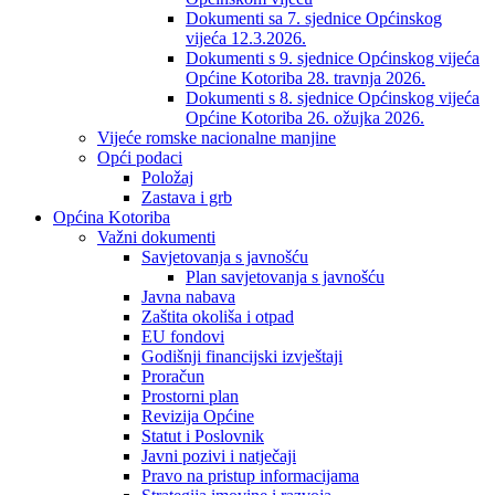
Dokumenti sa 7. sjednice Općinskog
vijeća 12.3.2026.
Dokumenti s 9. sjednice Općinskog vijeća
Općine Kotoriba 28. travnja 2026.
Dokumenti s 8. sjednice Općinskog vijeća
Općine Kotoriba 26. ožujka 2026.
Vijeće romske nacionalne manjine
Opći podaci
Položaj
Zastava i grb
Općina Kotoriba
Važni dokumenti
Savjetovanja s javnošću
Plan savjetovanja s javnošću
Javna nabava
Zaštita okoliša i otpad
EU fondovi
Godišnji financijski izvještaji
Proračun
Prostorni plan
Revizija Općine
Statut i Poslovnik
Javni pozivi i natječaji
Pravo na pristup informacijama