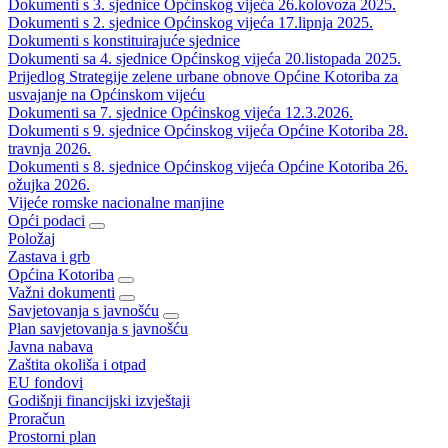
Dokumenti s 3. sjednice Općinskog vijeća 26.kolovoza 2025.
Dokumenti s 2. sjednice Općinskog vijeća 17.lipnja 2025.
Dokumenti s konstituirajuće sjednice
Dokumenti sa 4. sjednice Općinskog vijeća 20.listopada 2025.
Prijedlog Strategije zelene urbane obnove Općine Kotoriba za
usvajanje na Općinskom vijeću
Dokumenti sa 7. sjednice Općinskog vijeća 12.3.2026.
Dokumenti s 9. sjednice Općinskog vijeća Općine Kotoriba 28.
travnja 2026.
Dokumenti s 8. sjednice Općinskog vijeća Općine Kotoriba 26.
ožujka 2026.
Vijeće romske nacionalne manjine
Opći podaci
Položaj
Zastava i grb
Općina Kotoriba
Važni dokumenti
Savjetovanja s javnošću
Plan savjetovanja s javnošću
Javna nabava
Zaštita okoliša i otpad
EU fondovi
Godišnji financijski izvještaji
Proračun
Prostorni plan