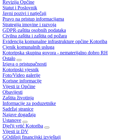
Revizija Općine
Statut i Poslovnik
Javni pozivi i natječaji
Pravo na pristup informacijama
Strategija imovine i razvoja
GDPR-zaštita osobnih podataka
Civilna zaštita i zaštita od požara
Evidencija komunalne infrastrukture općine Kotoriba
Cjenik komunalnih usluga
Kotoripska skupina govora - nematerijalno dobro RH
Ostalo
Izjava o pristupačnosti
Kotoripski vjesnik
Foto/Video galerije
Korisne informacije
Vijesti iz Općine
Obavijesti
Zaštita životinja
Informacije za poduzetnike
Sadržaj stranice
Najave događaja
Ustanove
Dječji vrtić Kotoriba
Vijesti iz DV
GOdišnji financijski izvještaji