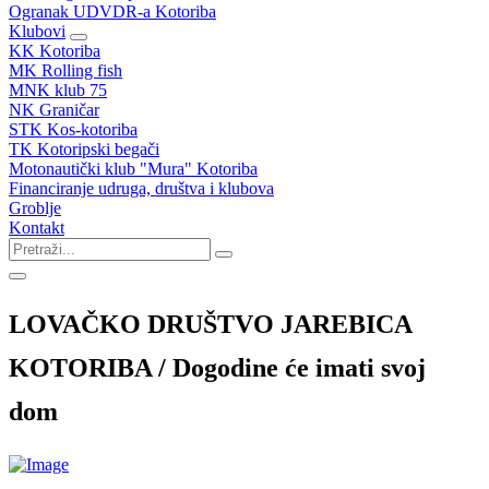
Ogranak UDVDR-a Kotoriba
Klubovi
KK Kotoriba
MK Rolling fish
MNK klub 75
NK Graničar
STK Kos-kotoriba
TK Kotoripski begači
Motonautički klub "Mura" Kotoriba
Financiranje udruga, društva i klubova
Groblje
Kontakt
LOVAČKO DRUŠTVO JAREBICA
KOTORIBA / Dogodine će imati svoj
dom