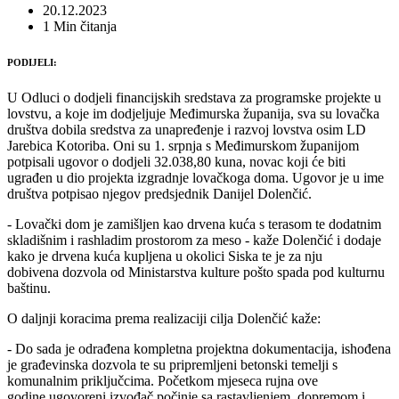
20.12.2023
1 Min čitanja
PODIJELI:
U Odluci o dodjeli financijskih sredstava za programske projekte u
lovstvu, a koje im dodjeljuje Međimurska županija, sva su lovačka
društva dobila sredstva za unapređenje i razvoj lovstva osim LD
Jarebica Kotoriba. Oni su 1. srpnja s Međimurskom županijom
potpisali ugovor o dodjeli 32.038,80 kuna, novac koji će biti
ugrađen u dio projekta izgradnje lovačkoga doma. Ugovor je u ime
društva potpisao njegov predsjednik Danijel Dolenčić.
- Lovački dom je zamišljen kao drvena kuća s terasom te dodatnim
skladišnim i rashladim prostorom za meso - kaže Dolenčić i dodaje
kako je drvena kuća kupljena u okolici Siska te je za nju
dobivena dozvola od Ministarstva kulture pošto spada pod kulturnu
baštinu.
O daljnji koracima prema realizaciji cilja Dolenčić kaže:
- Do sada je odrađena kompletna projektna dokumentacija, ishođena
je građevinska dozvola te su pripremljeni betonski temelji s
komunalnim priključcima. Početkom mjeseca rujna ove
godine ugovoreni izvođač počinje sa rastavljenjem, dopremom i