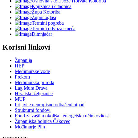
Osnovna škola Jože Horvata Kotoriba
Knjižnica i čitaonica
Župa Kotoriba
Župni oglasi
Termini pogreba
Termini odvoza smeća
Dimnjačar
Korisni linkovi
Županija
HEP
Međimurske vode
Prekom
Međimurska priroda
Lag Mura Drava
Hrvatske željeznice
MUP
Prijavite nepropisno odbačeni otpad
Strukturni fondovi
Fond za zaštitu okoliša i energetsku učinkovitost
Županijska bolnica Čakovec
Međimurje Plin