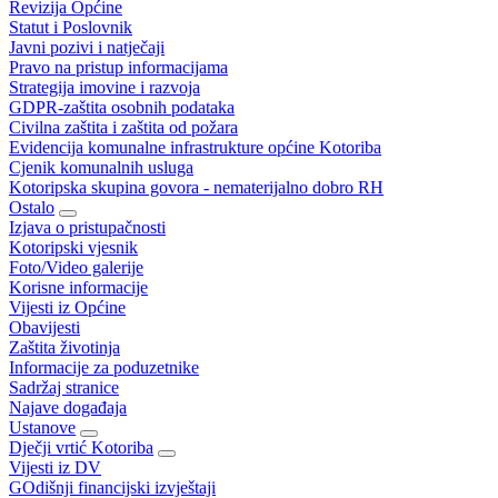
Revizija Općine
Statut i Poslovnik
Javni pozivi i natječaji
Pravo na pristup informacijama
Strategija imovine i razvoja
GDPR-zaštita osobnih podataka
Civilna zaštita i zaštita od požara
Evidencija komunalne infrastrukture općine Kotoriba
Cjenik komunalnih usluga
Kotoripska skupina govora - nematerijalno dobro RH
Ostalo
Izjava o pristupačnosti
Kotoripski vjesnik
Foto/Video galerije
Korisne informacije
Vijesti iz Općine
Obavijesti
Zaštita životinja
Informacije za poduzetnike
Sadržaj stranice
Najave događaja
Ustanove
Dječji vrtić Kotoriba
Vijesti iz DV
GOdišnji financijski izvještaji