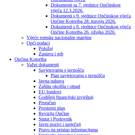
Dokumenti sa 7. sjednice Općinskog
vijeća 12.3.2026.
Dokumenti s 9. sjednice Općinskog vijeća
Općine Kotoriba 28. travnja 2026.
Dokumenti s 8. sjednice Općinskog vijeća
Općine Kotoriba 26. ožujka 2026.
Vijeće romske nacionalne manjine
Opći podaci
Položaj
Zastava i grb
Općina Kotoriba
Važni dokumenti
Savjetovanja s javnošću
Plan savjetovanja s javnošću
Javna nabava
Zaštita okoliša i otpad
EU fondovi
Godišnji financijski izvještaji
Proračun
Prostorni plan
Revizija Općine
Statut i Poslovnik
Javni pozivi i natječaji
Pravo na pristup informacijama