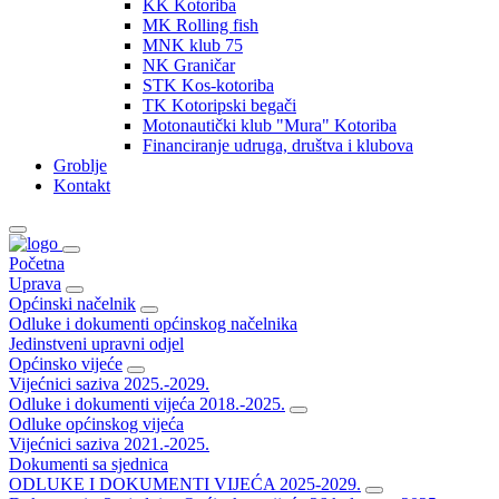
KK Kotoriba
MK Rolling fish
MNK klub 75
NK Graničar
STK Kos-kotoriba
TK Kotoripski begači
Motonautički klub "Mura" Kotoriba
Financiranje udruga, društva i klubova
Groblje
Kontakt
Početna
Uprava
Općinski načelnik
Odluke i dokumenti općinskog načelnika
Jedinstveni upravni odjel
Općinsko vijeće
Vijećnici saziva 2025.-2029.
Odluke i dokumenti vijeća 2018.-2025.
Odluke općinskog vijeća
Vijećnici saziva 2021.-2025.
Dokumenti sa sjednica
ODLUKE I DOKUMENTI VIJEĆA 2025-2029.