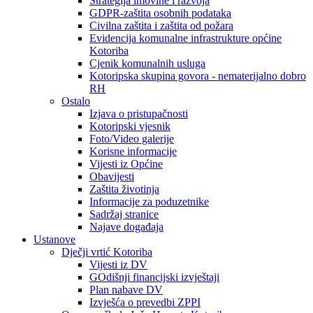
Strategija imovine i razvoja
GDPR-zaštita osobnih podataka
Civilna zaštita i zaštita od požara
Evidencija komunalne infrastrukture općine
Kotoriba
Cjenik komunalnih usluga
Kotoripska skupina govora - nematerijalno dobro
RH
Ostalo
Izjava o pristupačnosti
Kotoripski vjesnik
Foto/Video galerije
Korisne informacije
Vijesti iz Općine
Obavijesti
Zaštita životinja
Informacije za poduzetnike
Sadržaj stranice
Najave događaja
Ustanove
Dječji vrtić Kotoriba
Vijesti iz DV
GOdišnji financijski izvještaji
Plan nabave DV
Izvješća o prevedbi ZPPI