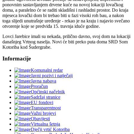
ponovnim sastavljanjem drvene kuće na novoj lokaciji lovačkog
doma, a paralelno će se raditi skladišni i rashladni prostor. Do kraja
mjeseca lovački dom bi trebao biti u fazi visoki roh bau, a nakon
toga slijedi unutrašnje uređenje - rekao je na kraju i najavio svečano
otvorenje koje se predviđa 15. travnja iduće godine.
Lovci Jarebice imali su nekada, prilično davno, svoj dom na lokaciji
današnjeg Vrtnog naselja. Novi će biti preko puta doma SRD Som
Kotoriba kod Šudergrabe.
Informacije
Komunalni redar
Javni pozivi i natječaji
Javna nabava
Proračun
Općinski načelnik
Sadržaj stranice
EU fondovi
Transparentnost
Važni brojevi
Obavijesti
Virtualna šetnja
Dječji vrtić Kotoriba