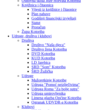
Osnovna škola Jože Horvata Kotoriba
Knjižnica i čitaonica
Vijesti iz knjižnice i čitaonice
Plan nabave
Godišnji financijski izvještaji
Statut
Proračun
Župa Kotoriba
Udruge, društva i klubovi
Društva
Društvo "Naša djeca"
Društvo žena Kotoriba
DVD Kotoriba
KUD Kotoriba
LD Jarebica
SRD "Som" Kotoriba
ŠRD Žužička
Udruge
Mažoretkinje Kotoribe
Udruga "Pomoć neizlječivima"
Udruga Roma "Za bolje sutra"
Udruga umirovljenika
Limena glazba Općine Kotoriba
Ogranak UDVDR-a Kotoriba
Klubovi