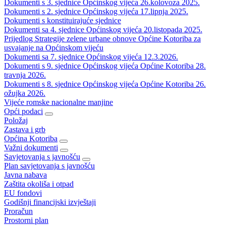
Dokumenti s 3. sjednice Općinskog vijeća 26.kolovoza 2025.
Dokumenti s 2. sjednice Općinskog vijeća 17.lipnja 2025.
Dokumenti s konstituirajuće sjednice
Dokumenti sa 4. sjednice Općinskog vijeća 20.listopada 2025.
Prijedlog Strategije zelene urbane obnove Općine Kotoriba za
usvajanje na Općinskom vijeću
Dokumenti sa 7. sjednice Općinskog vijeća 12.3.2026.
Dokumenti s 9. sjednice Općinskog vijeća Općine Kotoriba 28.
travnja 2026.
Dokumenti s 8. sjednice Općinskog vijeća Općine Kotoriba 26.
ožujka 2026.
Vijeće romske nacionalne manjine
Opći podaci
Položaj
Zastava i grb
Općina Kotoriba
Važni dokumenti
Savjetovanja s javnošću
Plan savjetovanja s javnošću
Javna nabava
Zaštita okoliša i otpad
EU fondovi
Godišnji financijski izvještaji
Proračun
Prostorni plan