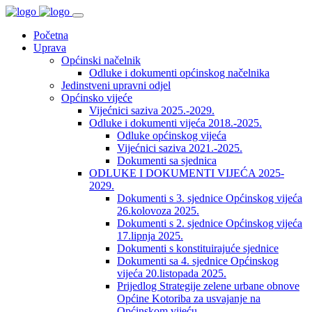
Početna
Uprava
Općinski načelnik
Odluke i dokumenti općinskog načelnika
Jedinstveni upravni odjel
Općinsko vijeće
Vijećnici saziva 2025.-2029.
Odluke i dokumenti vijeća 2018.-2025.
Odluke općinskog vijeća
Vijećnici saziva 2021.-2025.
Dokumenti sa sjednica
ODLUKE I DOKUMENTI VIJEĆA 2025-
2029.
Dokumenti s 3. sjednice Općinskog vijeća
26.kolovoza 2025.
Dokumenti s 2. sjednice Općinskog vijeća
17.lipnja 2025.
Dokumenti s konstituirajuće sjednice
Dokumenti sa 4. sjednice Općinskog
vijeća 20.listopada 2025.
Prijedlog Strategije zelene urbane obnove
Općine Kotoriba za usvajanje na
Općinskom vijeću