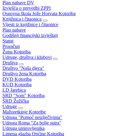
Plan nabave DV
Izvješća o prevedbi ZPPI
Osnovna škola Jože Horvata Kotoriba
Knjižnica i čitaonica
Vijesti iz knjižnice i čitaonice
Plan nabave
Godišnji financijski izvještaji
Statut
Proračun
Župa Kotoriba
Udruge, društva i klubovi
Društva
Društvo "Naša djeca"
Društvo žena Kotoriba
DVD Kotoriba
KUD Kotoriba
LD Jarebica
SRD "Som" Kotoriba
ŠRD Žužička
Udruge
Mažoretkinje Kotoribe
Udruga "Pomoć neizlječivima"
Udruga Roma "Za bolje sutra"
Udruga umirovljenika
Limena glazba Općine Kotoriba