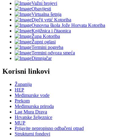
Važni brojevi
Obavijesti
Virtualna šetnja
Dječji vrtić Kotoriba
Osnovna škola Jože Horvata Kotoriba
Knjižnica i čitaonica
Župa Kotoriba
Župni oglasi
Termini pogreba
Termini odvoza smeća
Dimnjačar
Korisni linkovi
Županija
HEP
Međimurske vode
Prekom
Međimurska priroda
Lag Mura Drava
Hrvatske željeznice
MUP
Prijavite nepropisno odbačeni otpad
Strukturni fondovi