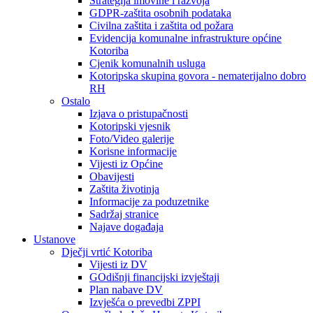
Strategija imovine i razvoja
GDPR-zaštita osobnih podataka
Civilna zaštita i zaštita od požara
Evidencija komunalne infrastrukture općine
Kotoriba
Cjenik komunalnih usluga
Kotoripska skupina govora - nematerijalno dobro
RH
Ostalo
Izjava o pristupačnosti
Kotoripski vjesnik
Foto/Video galerije
Korisne informacije
Vijesti iz Općine
Obavijesti
Zaštita životinja
Informacije za poduzetnike
Sadržaj stranice
Najave događaja
Ustanove
Dječji vrtić Kotoriba
Vijesti iz DV
GOdišnji financijski izvještaji
Plan nabave DV
Izvješća o prevedbi ZPPI