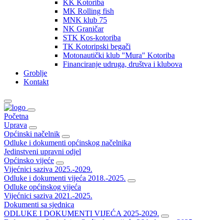
KK Kotoriba
MK Rolling fish
MNK klub 75
NK Graničar
STK Kos-kotoriba
TK Kotoripski begači
Motonautički klub "Mura" Kotoriba
Financiranje udruga, društva i klubova
Groblje
Kontakt
Početna
Uprava
Općinski načelnik
Odluke i dokumenti općinskog načelnika
Jedinstveni upravni odjel
Općinsko vijeće
Vijećnici saziva 2025.-2029.
Odluke i dokumenti vijeća 2018.-2025.
Odluke općinskog vijeća
Vijećnici saziva 2021.-2025.
Dokumenti sa sjednica
ODLUKE I DOKUMENTI VIJEĆA 2025-2029.