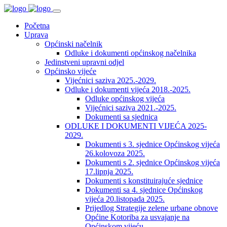
Početna
Uprava
Općinski načelnik
Odluke i dokumenti općinskog načelnika
Jedinstveni upravni odjel
Općinsko vijeće
Vijećnici saziva 2025.-2029.
Odluke i dokumenti vijeća 2018.-2025.
Odluke općinskog vijeća
Vijećnici saziva 2021.-2025.
Dokumenti sa sjednica
ODLUKE I DOKUMENTI VIJEĆA 2025-
2029.
Dokumenti s 3. sjednice Općinskog vijeća
26.kolovoza 2025.
Dokumenti s 2. sjednice Općinskog vijeća
17.lipnja 2025.
Dokumenti s konstituirajuće sjednice
Dokumenti sa 4. sjednice Općinskog
vijeća 20.listopada 2025.
Prijedlog Strategije zelene urbane obnove
Općine Kotoriba za usvajanje na
Općinskom vijeću