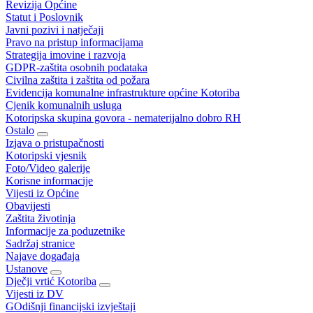
Revizija Općine
Statut i Poslovnik
Javni pozivi i natječaji
Pravo na pristup informacijama
Strategija imovine i razvoja
GDPR-zaštita osobnih podataka
Civilna zaštita i zaštita od požara
Evidencija komunalne infrastrukture općine Kotoriba
Cjenik komunalnih usluga
Kotoripska skupina govora - nematerijalno dobro RH
Ostalo
Izjava o pristupačnosti
Kotoripski vjesnik
Foto/Video galerije
Korisne informacije
Vijesti iz Općine
Obavijesti
Zaštita životinja
Informacije za poduzetnike
Sadržaj stranice
Najave događaja
Ustanove
Dječji vrtić Kotoriba
Vijesti iz DV
GOdišnji financijski izvještaji