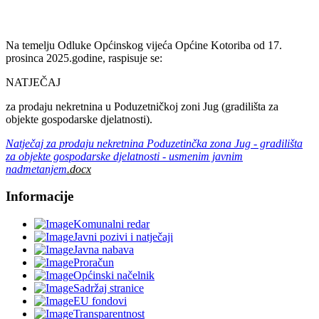
Na temelju Odluke Općinskog vijeća Općine Kotoriba od 17.
prosinca 2025.godine, raspisuje se:
NATJEČAJ
za prodaju nekretnina u Poduzetničkoj zoni Jug (gradilišta za
objekte gospodarske djelatnosti).
Natječaj za prodaju nekretnina Poduzetinčka zona Jug - gradilišta
za objekte gospodarske djelatnosti - usmenim javnim
nadmetanjem
.docx
Informacije
Komunalni redar
Javni pozivi i natječaji
Javna nabava
Proračun
Općinski načelnik
Sadržaj stranice
EU fondovi
Transparentnost