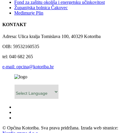
Fond za zaštitu okoliša i energetsku učinkovitost
Županijska bolnica Čakovec
Međimurje Plin
KONTAKT
Adresa: Ulica kralja Tomislava 100, 40329 Kotoriba
OIB: 59532160535
tel: 040 682 265
e-mail: opcina@kotoriba.hr
Powered by
© Općina Kotoriba. Sva prava pridržana. Izrada web stranice: