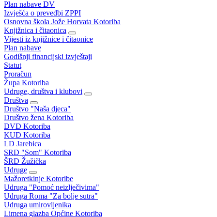
Plan nabave DV
Izvješća o prevedbi ZPPI
Osnovna škola Jože Horvata Kotoriba
Knjižnica i čitaonica
Vijesti iz knjižnice i čitaonice
Plan nabave
Godišnji financijski izvještaji
Statut
Proračun
Župa Kotoriba
Udruge, društva i klubovi
Društva
Društvo "Naša djeca"
Društvo žena Kotoriba
DVD Kotoriba
KUD Kotoriba
LD Jarebica
SRD "Som" Kotoriba
ŠRD Žužička
Udruge
Mažoretkinje Kotoribe
Udruga "Pomoć neizlječivima"
Udruga Roma "Za bolje sutra"
Udruga umirovljenika
Limena glazba Općine Kotoriba