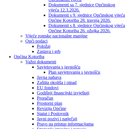
Dokumenti sa 7. sjednice Općinskog
vijeća 12.3.2026.
Dokumenti s 9. sjednice Općinskog vijeća
Općine Kotoriba 28. travnja 2026.
Dokumenti s 8. sjednice Općinskog vijeća
Općine Kotoriba 26. ožujka 2026.
Vijeće romske nacionalne manjine
Opći podaci
Položaj
Zastava i grb
Općina Kotoriba
Važni dokumenti
Savjetovanja s javnošću
Plan savjetovanja s javnošću
Javna nabava
Zaštita okoliša i otpad
EU fondovi
Godišnji financijski izvještaji
Proračun
Prostorni plan
Revizija Općine
Statut i Poslovnik
Javni pozivi i natječaji
Pravo na pristup informacijama