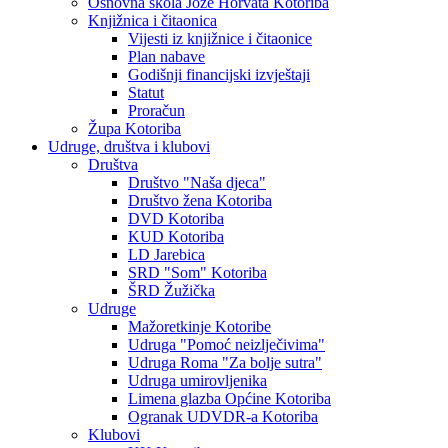
Osnovna škola Jože Horvata Kotoriba
Knjižnica i čitaonica
Vijesti iz knjižnice i čitaonice
Plan nabave
Godišnji financijski izvještaji
Statut
Proračun
Župa Kotoriba
Udruge, društva i klubovi
Društva
Društvo "Naša djeca"
Društvo žena Kotoriba
DVD Kotoriba
KUD Kotoriba
LD Jarebica
SRD "Som" Kotoriba
ŠRD Žužička
Udruge
Mažoretkinje Kotoribe
Udruga "Pomoć neizlječivima"
Udruga Roma "Za bolje sutra"
Udruga umirovljenika
Limena glazba Općine Kotoriba
Ogranak UDVDR-a Kotoriba
Klubovi