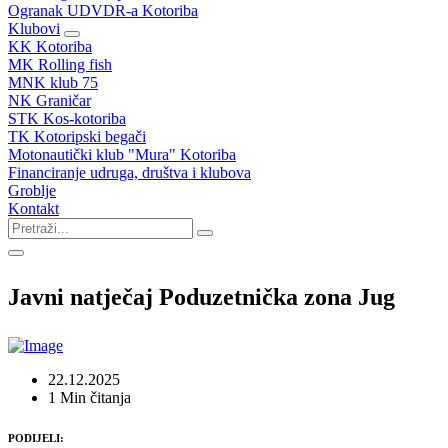
Ogranak UDVDR-a Kotoriba
Klubovi
KK Kotoriba
MK Rolling fish
MNK klub 75
NK Graničar
STK Kos-kotoriba
TK Kotoripski begači
Motonautički klub "Mura" Kotoriba
Financiranje udruga, društva i klubova
Groblje
Kontakt
Javni natječaj Poduzetnička zona Jug
22.12.2025
1 Min čitanja
PODIJELI: