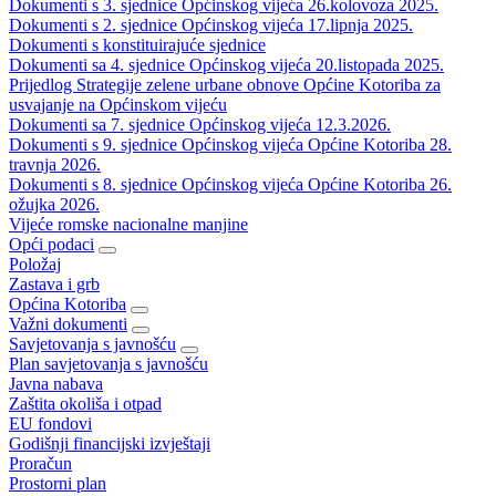
Dokumenti s 3. sjednice Općinskog vijeća 26.kolovoza 2025.
Dokumenti s 2. sjednice Općinskog vijeća 17.lipnja 2025.
Dokumenti s konstituirajuće sjednice
Dokumenti sa 4. sjednice Općinskog vijeća 20.listopada 2025.
Prijedlog Strategije zelene urbane obnove Općine Kotoriba za
usvajanje na Općinskom vijeću
Dokumenti sa 7. sjednice Općinskog vijeća 12.3.2026.
Dokumenti s 9. sjednice Općinskog vijeća Općine Kotoriba 28.
travnja 2026.
Dokumenti s 8. sjednice Općinskog vijeća Općine Kotoriba 26.
ožujka 2026.
Vijeće romske nacionalne manjine
Opći podaci
Položaj
Zastava i grb
Općina Kotoriba
Važni dokumenti
Savjetovanja s javnošću
Plan savjetovanja s javnošću
Javna nabava
Zaštita okoliša i otpad
EU fondovi
Godišnji financijski izvještaji
Proračun
Prostorni plan