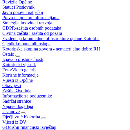
Revizija Općine
Statut i Poslovnik
Javni pozivi i natječaji
Pravo na pristup informacijama
Strategija imovine i razvoja
GDPR-zaštita osobnih podataka
Civilna zaštita i zaštita od požara
Evidencija komunalne infrastrukture općine Kotoriba
Cjenik komunalnih usluga
Kotoripska skupina govora - nematerijalno dobro RH
Ostalo
Izjava o pristupačnosti
Kotoripski vjesnik
Foto/Video galerije
Korisne informacije
Vijesti iz Općine
Obavijesti
Zaštita životinja
Informacije za poduzetnike
Sadržaj stranice
Najave događaja
Ustanove
Dječji vrtić Kotoriba
Vijesti iz DV
GOdišnji financijski izvještaji