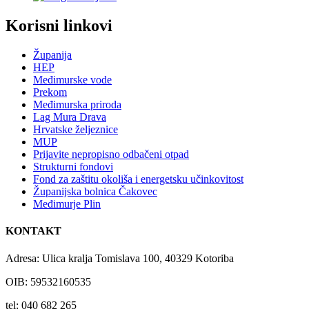
Korisni linkovi
Županija
HEP
Međimurske vode
Prekom
Međimurska priroda
Lag Mura Drava
Hrvatske željeznice
MUP
Prijavite nepropisno odbačeni otpad
Strukturni fondovi
Fond za zaštitu okoliša i energetsku učinkovitost
Županijska bolnica Čakovec
Međimurje Plin
KONTAKT
Adresa: Ulica kralja Tomislava 100, 40329 Kotoriba
OIB: 59532160535
tel: 040 682 265