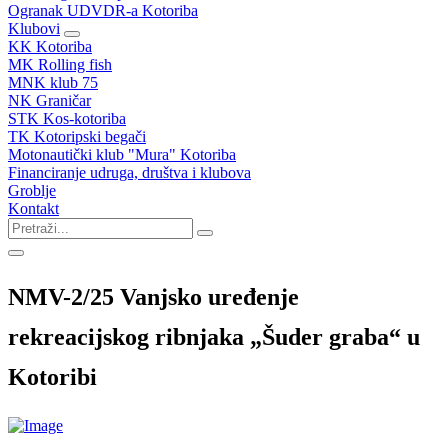
Ogranak UDVDR-a Kotoriba
Klubovi
KK Kotoriba
MK Rolling fish
MNK klub 75
NK Graničar
STK Kos-kotoriba
TK Kotoripski begači
Motonautički klub "Mura" Kotoriba
Financiranje udruga, društva i klubova
Groblje
Kontakt
NMV-2/25 Vanjsko uređenje
rekreacijskog ribnjaka „Šuder graba“ u
Kotoribi