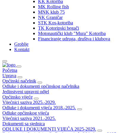
KK Kotoriba
MK Rolling fish
MNK klub 75
NK Graničar
STK Kos-kotoriba
TK Kotoripski begači
Motonautički klub "Mura" Kotoriba
Financiranje udruga, društva i klubova
Groblje
Kontakt
Početna
Uprava
Općinski načelnik
Odluke i dokumenti općinskog načelnika
Jedinstveni upravni odjel
Općinsko vijeće
Vijećnici saziva 2025.-2029.
Odluke i dokumenti vijeća 2018.-2025.
Odluke općinskog vijeća
Vijećnici saziva 2021.-2025.
Dokumenti sa sjednica
ODLUKE I DOKUMENTI VIJEĆA 2025-2029.