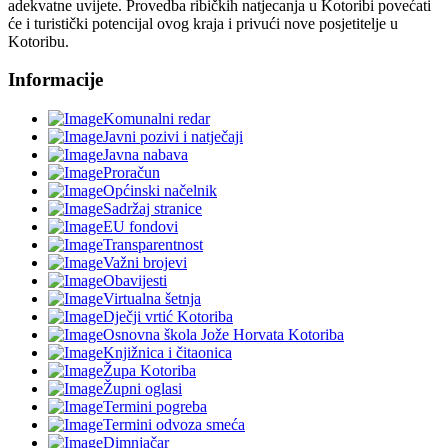
adekvatne uvijete. Provedba ribičkih natjecanja u Kotoribi povećati
će i turistički potencijal ovog kraja i privući nove posjetitelje u
Kotoribu.
Informacije
Komunalni redar
Javni pozivi i natječaji
Javna nabava
Proračun
Općinski načelnik
Sadržaj stranice
EU fondovi
Transparentnost
Važni brojevi
Obavijesti
Virtualna šetnja
Dječji vrtić Kotoriba
Osnovna škola Jože Horvata Kotoriba
Knjižnica i čitaonica
Župa Kotoriba
Župni oglasi
Termini pogreba
Termini odvoza smeća
Dimnjačar