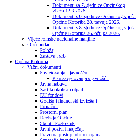
Dokumenti sa 7. sjednice Općinskog
vijeća 12.3.2026.
Dokumenti s 9. sjednice Općinskog vijeća
Općine Kotoriba 28. travnja 2026.
Dokumenti s 8. sjednice Općinskog vijeća
Općine Kotoriba 26. ožujka 2026.
Vijeće romske nacionalne manjine
Opći podaci
Položaj
Zastava i grb
Općina Kotoriba
Važni dokumenti
Savjetovanja s javnošću
Plan savjetovanja s javnošću
Javna nabava
Zaštita okoliša i otpad
EU fondovi
Godišnji financijski izvještaji
Proračun
Prostorni plan
Revizija Općine
Statut i Poslovnik
Javni pozivi i natječaji
Pravo na pristup informacijama