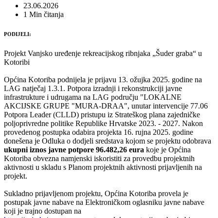
23.06.2026
1 Min čitanja
PODIJELI:
Projekt Vanjsko uređenje rekreacijskog ribnjaka „Šuder graba“ u
Kotoribi
Općina Kotoriba podnijela je prijavu 13. ožujka 2025. godine na
LAG natječaj 1.3.1. Potpora izradnji i rekonstrukciji javne
infrastrukture i udrugama na LAG području "LOKALNE
AKCIJSKE GRUPE "MURA-DRAA", unutar intervencije 77.06
Potpora Leader (CLLD) pristupu iz Strateškog plana zajedničke
poljoprivredne politike Republike Hrvatske 2023. - 2027. Nakon
provedenog postupka odabira projekta 16. rujna 2025. godine
donešena je Odluka o dodjeli sredstava kojom se projektu odobrava
ukupni iznos javne potpore 96.482,26 eura
koje je Općina
Kotoriba obvezna namjenski iskoristiti za provedbu projektnih
aktivnosti u skladu s Planom projektnih aktivnosti prijavljenih na
projekt.
Sukladno prijavljenom projektu, Općina Kotoriba provela je
postupak javne nabave na Elektroničkom oglasniku javne nabave
koji je trajno dostupan na