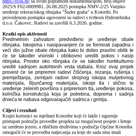
https://eojn.hr/
sa svom popratnom dokumentacijom, broj objave
2025/S F02-0009981, 26.08.2025 postupka NMV-2/25 Vanjsko
uređenje rekreaciskog ribnjaka "Šuder graba" u Kotoribi. Po
provedenom postupku ugovoreni su radovi s tvrtkom Hidrotehnika
d.o.o. Čakovec. Radovi su završili 6.3.2026. godine.
Kratki opis aktivnosti
Predmetnim zahvatom predviđeno je uređenje obale
ribnjaka. Iskopima i nasipavanjem će se formirati zapadna i
veći dio južne obale ribnjaka kako bi dobio pravilni oblik te
će se također visinski i oblikovno urediti pokos i nasip
ribnjaka. Prostor oko ribnjaka će se također hortikulturno
urediti sadnjom autohtonih vrsta stabala. Kroz ovaj projek
provest će se pripremni radovi čišćenja, rezanja, rušenja i
premještanja, zemljani radovi strojnog iskopa muljetivnog
materijala, šljunčanog materijala, iskopi tla i slično te
uređenje zelenih površina s pripremom tla, uređenje pokosa,
kolnička konstrukcija koja je potrebna, doprema i sadnja
drveća te nabava odgovarajućih sadnica i grmlja.
Ciljevi i rezultati
Krajni korisnici su mještani Kotoribe koji će lakše i sigurnije
pristupati području provedbe projekta uz mogućnost posjete i šetnje
uz uređeno jezero, a ribičkim društvima s područja Općine Kotoriba
omogućit će se provedba natjecanja za koje do sada nisu imali