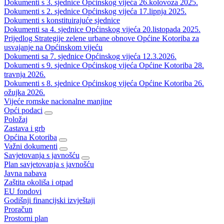
Dokumenti s 3. sjednice Općinskog vijeća 26.kolovoza 2025.
Dokumenti s 2. sjednice Općinskog vijeća 17.lipnja 2025.
Dokumenti s konstituirajuće sjednice
Dokumenti sa 4. sjednice Općinskog vijeća 20.listopada 2025.
Prijedlog Strategije zelene urbane obnove Općine Kotoriba za
usvajanje na Općinskom vijeću
Dokumenti sa 7. sjednice Općinskog vijeća 12.3.2026.
Dokumenti s 9. sjednice Općinskog vijeća Općine Kotoriba 28.
travnja 2026.
Dokumenti s 8. sjednice Općinskog vijeća Općine Kotoriba 26.
ožujka 2026.
Vijeće romske nacionalne manjine
Opći podaci
Položaj
Zastava i grb
Općina Kotoriba
Važni dokumenti
Savjetovanja s javnošću
Plan savjetovanja s javnošću
Javna nabava
Zaštita okoliša i otpad
EU fondovi
Godišnji financijski izvještaji
Proračun
Prostorni plan