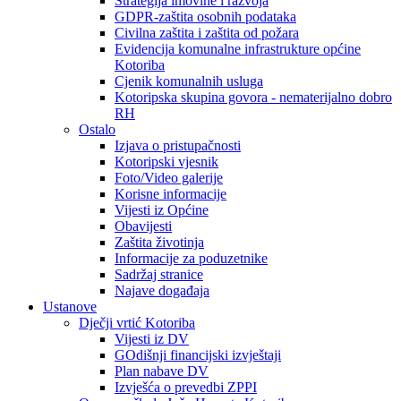
Strategija imovine i razvoja
GDPR-zaštita osobnih podataka
Civilna zaštita i zaštita od požara
Evidencija komunalne infrastrukture općine
Kotoriba
Cjenik komunalnih usluga
Kotoripska skupina govora - nematerijalno dobro
RH
Ostalo
Izjava o pristupačnosti
Kotoripski vjesnik
Foto/Video galerije
Korisne informacije
Vijesti iz Općine
Obavijesti
Zaštita životinja
Informacije za poduzetnike
Sadržaj stranice
Najave događaja
Ustanove
Dječji vrtić Kotoriba
Vijesti iz DV
GOdišnji financijski izvještaji
Plan nabave DV
Izvješća o prevedbi ZPPI