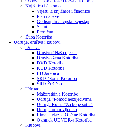
Osnovna škola Jože Horvata Kotoriba
Knjižnica i čitaonica
Vijesti iz knjižnice i čitaonice
Plan nabave
Godišnji financijski izvještaji
Statut
Proračun
Župa Kotoriba
Udruge, društva i klubovi
Društva
Društvo "Naša djeca"
Društvo žena Kotoriba
DVD Kotoriba
KUD Kotoriba
LD Jarebica
SRD "Som" Kotoriba
ŠRD Žužička
Udruge
Mažoretkinje Kotoribe
Udruga "Pomoć neizlječivima"
Udruga Roma "Za bolje sutra"
Udruga umirovljenika
Limena glazba Općine Kotoriba
Ogranak UDVDR-a Kotoriba
Klubovi