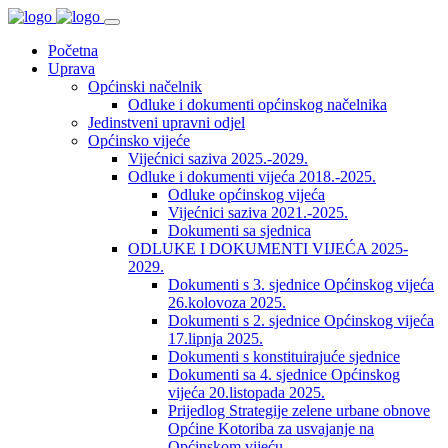
Početna
Uprava
Općinski načelnik
Odluke i dokumenti općinskog načelnika
Jedinstveni upravni odjel
Općinsko vijeće
Vijećnici saziva 2025.-2029.
Odluke i dokumenti vijeća 2018.-2025.
Odluke općinskog vijeća
Vijećnici saziva 2021.-2025.
Dokumenti sa sjednica
ODLUKE I DOKUMENTI VIJEĆA 2025-
2029.
Dokumenti s 3. sjednice Općinskog vijeća
26.kolovoza 2025.
Dokumenti s 2. sjednice Općinskog vijeća
17.lipnja 2025.
Dokumenti s konstituirajuće sjednice
Dokumenti sa 4. sjednice Općinskog
vijeća 20.listopada 2025.
Prijedlog Strategije zelene urbane obnove
Općine Kotoriba za usvajanje na
Općinskom vijeću