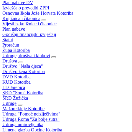
Plan nabave DV
Izvješća o prevedbi ZPPI
Osnovna škola Jože Horvata Kotoriba
Knjižnica i čitaonica
Vijesti iz knjižnice i čitaonice
Plan nabave
Godišnji financijski izvještaji
Statut
Proračun
Župa Kotoriba
Udruge, društva i klubovi
Društva
Društvo "Naša djeca"
Društvo žena Kotoriba
DVD Kotoriba
KUD Kotoriba
LD Jarebica
SRD "Som" Kotoriba
ŠRD Žužička
Udruge
Mažoretkinje Kotoribe
Udruga "Pomoć neizlječivima"
Udruga Roma "Za bolje sutra"
Udruga umirovljenika
Limena glazba Općine Kotoriba