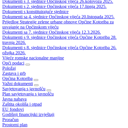
Dokumenti s 3. sjednice Općinskog vijeća 26.kolovoza 2025.
Dokumenti s 2. sjednice Općinskog vijeća 17.lipnja 2025.
Dokumenti s konstituirajuće sjednice
Dokumenti sa 4. sjednice Općinskog vijeća 20.listopada 2025.
Prijedlog Strategije zelene urbane obnove Općine Kotoriba za
usvajanje na Općinskom vijeću
Dokumenti sa 7. sjednice Općinskog vijeća 12.3.2026.
Dokumenti s 9. sjednice Općinskog vijeća Općine Kotoriba 28.
travnja 2026.
Dokumenti s 8. sjednice Općinskog vijeća Općine Kotoriba 26.
ožujka 2026.
Vijeće romske nacionalne manjine
Opći podaci
Položaj
Zastava i grb
Općina Kotoriba
Važni dokumenti
Savjetovanja s javnošću
Plan savjetovanja s javnošću
Javna nabava
Zaštita okoliša i otpad
EU fondovi
Godišnji financijski izvještaji
Proračun
Prostorni plan