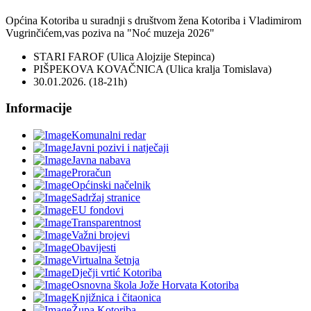
Općina Kotoriba u suradnji s društvom žena Kotoriba i Vladimirom
Vugrinčićem,vas poziva na "Noć muzeja 2026"
STARI FAROF (Ulica Alojzije Stepinca)
PIŠPEKOVA KOVAČNICA (Ulica kralja Tomislava)
30.01.2026. (18-21h)
Informacije
Komunalni redar
Javni pozivi i natječaji
Javna nabava
Proračun
Općinski načelnik
Sadržaj stranice
EU fondovi
Transparentnost
Važni brojevi
Obavijesti
Virtualna šetnja
Dječji vrtić Kotoriba
Osnovna škola Jože Horvata Kotoriba
Knjižnica i čitaonica
Župa Kotoriba