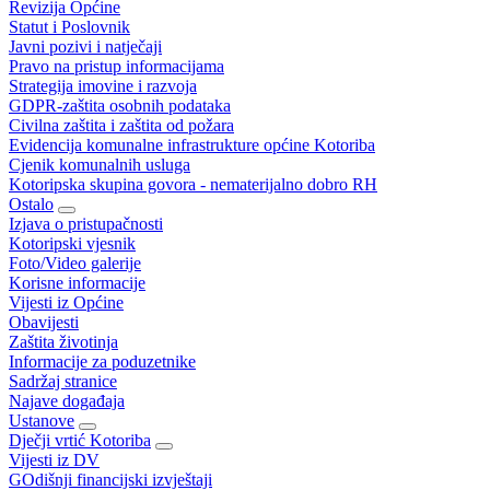
Revizija Općine
Statut i Poslovnik
Javni pozivi i natječaji
Pravo na pristup informacijama
Strategija imovine i razvoja
GDPR-zaštita osobnih podataka
Civilna zaštita i zaštita od požara
Evidencija komunalne infrastrukture općine Kotoriba
Cjenik komunalnih usluga
Kotoripska skupina govora - nematerijalno dobro RH
Ostalo
Izjava o pristupačnosti
Kotoripski vjesnik
Foto/Video galerije
Korisne informacije
Vijesti iz Općine
Obavijesti
Zaštita životinja
Informacije za poduzetnike
Sadržaj stranice
Najave događaja
Ustanove
Dječji vrtić Kotoriba
Vijesti iz DV
GOdišnji financijski izvještaji