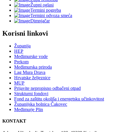
Župni oglasi
Termini pogreba
Termini odvoza smeća
Dimnjačar
Korisni linkovi
Županija
HEP
Međimurske vode
Prekom
Međimurska priroda
Lag Mura Drava
Hrvatske željeznice
MUP
Prijavite nepropisno odbačeni otpad
Strukturni fondovi
Fond za zaštitu okoliša i energetsku učinkovitost
Županijska bolnica Čakovec
Međimurje Plin
KONTAKT