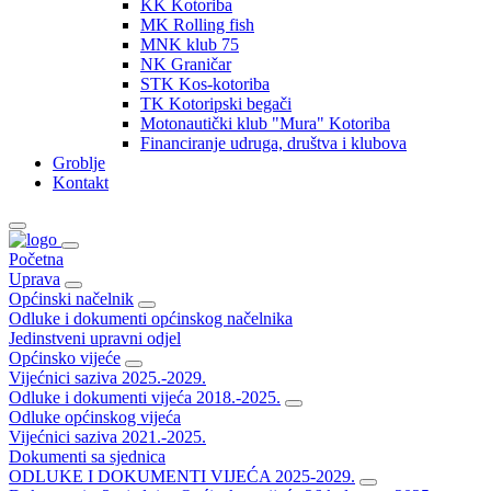
KK Kotoriba
MK Rolling fish
MNK klub 75
NK Graničar
STK Kos-kotoriba
TK Kotoripski begači
Motonautički klub "Mura" Kotoriba
Financiranje udruga, društva i klubova
Groblje
Kontakt
Početna
Uprava
Općinski načelnik
Odluke i dokumenti općinskog načelnika
Jedinstveni upravni odjel
Općinsko vijeće
Vijećnici saziva 2025.-2029.
Odluke i dokumenti vijeća 2018.-2025.
Odluke općinskog vijeća
Vijećnici saziva 2021.-2025.
Dokumenti sa sjednica
ODLUKE I DOKUMENTI VIJEĆA 2025-2029.