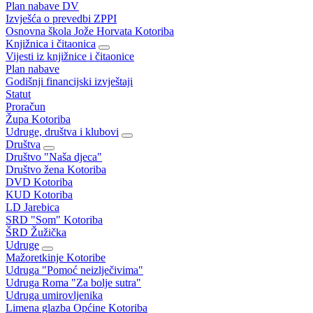
Plan nabave DV
Izvješća o prevedbi ZPPI
Osnovna škola Jože Horvata Kotoriba
Knjižnica i čitaonica
Vijesti iz knjižnice i čitaonice
Plan nabave
Godišnji financijski izvještaji
Statut
Proračun
Župa Kotoriba
Udruge, društva i klubovi
Društva
Društvo "Naša djeca"
Društvo žena Kotoriba
DVD Kotoriba
KUD Kotoriba
LD Jarebica
SRD "Som" Kotoriba
ŠRD Žužička
Udruge
Mažoretkinje Kotoribe
Udruga "Pomoć neizlječivima"
Udruga Roma "Za bolje sutra"
Udruga umirovljenika
Limena glazba Općine Kotoriba