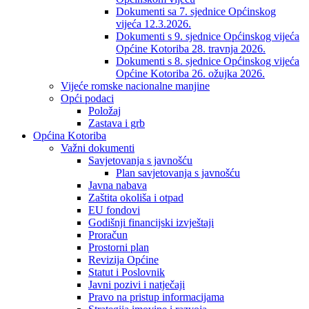
Dokumenti sa 7. sjednice Općinskog
vijeća 12.3.2026.
Dokumenti s 9. sjednice Općinskog vijeća
Općine Kotoriba 28. travnja 2026.
Dokumenti s 8. sjednice Općinskog vijeća
Općine Kotoriba 26. ožujka 2026.
Vijeće romske nacionalne manjine
Opći podaci
Položaj
Zastava i grb
Općina Kotoriba
Važni dokumenti
Savjetovanja s javnošću
Plan savjetovanja s javnošću
Javna nabava
Zaštita okoliša i otpad
EU fondovi
Godišnji financijski izvještaji
Proračun
Prostorni plan
Revizija Općine
Statut i Poslovnik
Javni pozivi i natječaji
Pravo na pristup informacijama