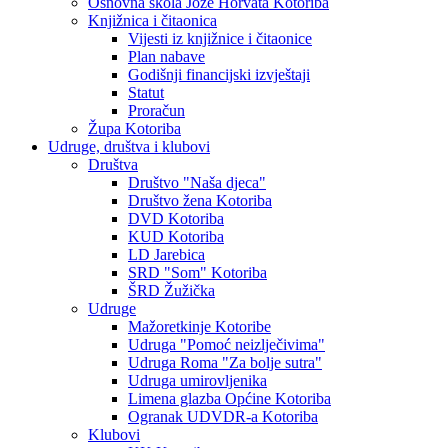
Osnovna škola Jože Horvata Kotoriba
Knjižnica i čitaonica
Vijesti iz knjižnice i čitaonice
Plan nabave
Godišnji financijski izvještaji
Statut
Proračun
Župa Kotoriba
Udruge, društva i klubovi
Društva
Društvo "Naša djeca"
Društvo žena Kotoriba
DVD Kotoriba
KUD Kotoriba
LD Jarebica
SRD "Som" Kotoriba
ŠRD Žužička
Udruge
Mažoretkinje Kotoribe
Udruga "Pomoć neizlječivima"
Udruga Roma "Za bolje sutra"
Udruga umirovljenika
Limena glazba Općine Kotoriba
Ogranak UDVDR-a Kotoriba
Klubovi