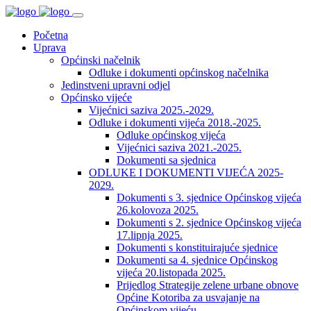
Početna
Uprava
Općinski načelnik
Odluke i dokumenti općinskog načelnika
Jedinstveni upravni odjel
Općinsko vijeće
Vijećnici saziva 2025.-2029.
Odluke i dokumenti vijeća 2018.-2025.
Odluke općinskog vijeća
Vijećnici saziva 2021.-2025.
Dokumenti sa sjednica
ODLUKE I DOKUMENTI VIJEĆA 2025-
2029.
Dokumenti s 3. sjednice Općinskog vijeća
26.kolovoza 2025.
Dokumenti s 2. sjednice Općinskog vijeća
17.lipnja 2025.
Dokumenti s konstituirajuće sjednice
Dokumenti sa 4. sjednice Općinskog
vijeća 20.listopada 2025.
Prijedlog Strategije zelene urbane obnove
Općine Kotoriba za usvajanje na
Općinskom vijeću