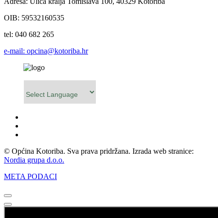
Adresa: Ulica kralja Tomislava 100, 40329 Kotoriba
OIB: 59532160535
tel: 040 682 265
e-mail: opcina@kotoriba.hr
Powered by
© Općina Kotoriba. Sva prava pridržana. Izrada web stranice:
Nordia grupa d.o.o.
META PODACI