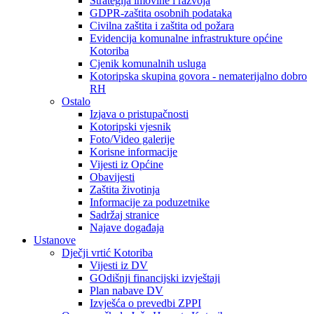
Strategija imovine i razvoja
GDPR-zaštita osobnih podataka
Civilna zaštita i zaštita od požara
Evidencija komunalne infrastrukture općine
Kotoriba
Cjenik komunalnih usluga
Kotoripska skupina govora - nematerijalno dobro
RH
Ostalo
Izjava o pristupačnosti
Kotoripski vjesnik
Foto/Video galerije
Korisne informacije
Vijesti iz Općine
Obavijesti
Zaštita životinja
Informacije za poduzetnike
Sadržaj stranice
Najave događaja
Ustanove
Dječji vrtić Kotoriba
Vijesti iz DV
GOdišnji financijski izvještaji
Plan nabave DV
Izvješća o prevedbi ZPPI