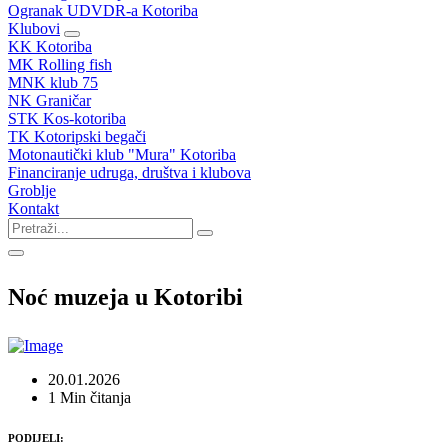
Ogranak UDVDR-a Kotoriba
Klubovi
KK Kotoriba
MK Rolling fish
MNK klub 75
NK Graničar
STK Kos-kotoriba
TK Kotoripski begači
Motonautički klub "Mura" Kotoriba
Financiranje udruga, društva i klubova
Groblje
Kontakt
Noć muzeja u Kotoribi
20.01.2026
1 Min čitanja
PODIJELI: