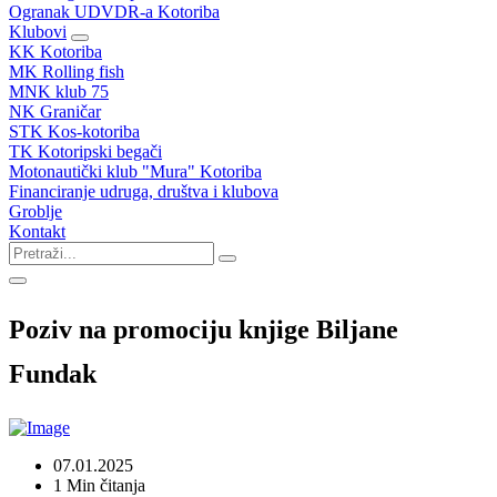
Ogranak UDVDR-a Kotoriba
Klubovi
KK Kotoriba
MK Rolling fish
MNK klub 75
NK Graničar
STK Kos-kotoriba
TK Kotoripski begači
Motonautički klub "Mura" Kotoriba
Financiranje udruga, društva i klubova
Groblje
Kontakt
Poziv na promociju knjige Biljane
Fundak
07.01.2025
1 Min čitanja