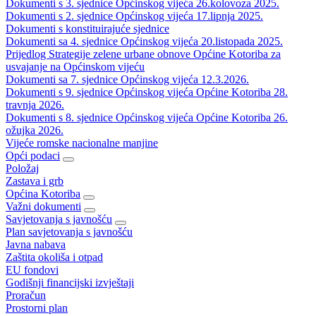
Dokumenti s 3. sjednice Općinskog vijeća 26.kolovoza 2025.
Dokumenti s 2. sjednice Općinskog vijeća 17.lipnja 2025.
Dokumenti s konstituirajuće sjednice
Dokumenti sa 4. sjednice Općinskog vijeća 20.listopada 2025.
Prijedlog Strategije zelene urbane obnove Općine Kotoriba za
usvajanje na Općinskom vijeću
Dokumenti sa 7. sjednice Općinskog vijeća 12.3.2026.
Dokumenti s 9. sjednice Općinskog vijeća Općine Kotoriba 28.
travnja 2026.
Dokumenti s 8. sjednice Općinskog vijeća Općine Kotoriba 26.
ožujka 2026.
Vijeće romske nacionalne manjine
Opći podaci
Položaj
Zastava i grb
Općina Kotoriba
Važni dokumenti
Savjetovanja s javnošću
Plan savjetovanja s javnošću
Javna nabava
Zaštita okoliša i otpad
EU fondovi
Godišnji financijski izvještaji
Proračun
Prostorni plan