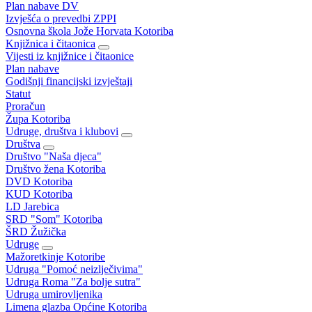
Plan nabave DV
Izvješća o prevedbi ZPPI
Osnovna škola Jože Horvata Kotoriba
Knjižnica i čitaonica
Vijesti iz knjižnice i čitaonice
Plan nabave
Godišnji financijski izvještaji
Statut
Proračun
Župa Kotoriba
Udruge, društva i klubovi
Društva
Društvo "Naša djeca"
Društvo žena Kotoriba
DVD Kotoriba
KUD Kotoriba
LD Jarebica
SRD "Som" Kotoriba
ŠRD Žužička
Udruge
Mažoretkinje Kotoribe
Udruga "Pomoć neizlječivima"
Udruga Roma "Za bolje sutra"
Udruga umirovljenika
Limena glazba Općine Kotoriba