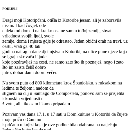
PODIJELI:
Dragi moji Kotoripčani, otišla iz Kotoribe jesam, ali je zaboravila
nisam. I kad čovjek ode
daleko od doma i na kratko ostane sam u tuđoj zemlji, shvati
vrijednost svojih ljudi, svoje
zemlje, doma i mjesta gdje je odrastao. Jedan obični orah na travi, uz
cestu, vrati ga 40-tak
godina natrag u dane djetinjstva u Kotoribi, na ulice pune djece koja
se igraju skrivača i ljude
koje pozdravljaš na cesti, ne samo zato što ih poznaješ, nego i zato
što im zaista želiš dobro
jutro, dobar dan i dobru večer.
Na svom putu od 800 kilometara kroz Španjolsku, s ruksakom na
leđima te željom i nadom da
stignem na cilj u Santiago de Compostelu, ponovo sam se prisjetila
iskonskih vrijednosti u
životu, ali i tko sam i kamo pripadam.
Pozivam vas dana 17.1. u 17 sati u Dom kulture u Kotoribi da čujete
moju priču o Caminu
ispričanu u knjizi koja je ove godine bila odabrana na natječaju
Izdavačke kuće Insula pod