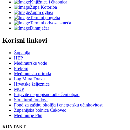
Knjižnica i čitaonica
Župa Kotoriba
Župni oglasi
Termini pogreba
Termini odvoza smeća
Dimnjačar
Korisni linkovi
Županija
HEP
Međimurske vode
Prekom
Međimurska priroda
Lag Mura Drava
Hrvatske željeznice
MUP
Prijavite nepropisno odbačeni otpad
Strukturni fondovi
Fond za zaštitu okoliša i energetsku učinkovitost
Županijska bolnica Čakovec
Međimurje Plin
KONTAKT