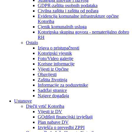
Strategija imovine i razvoja
GDPR-zaštita osobnih podataka
Civilna zaštita i zaštita od požara
Evidencija komunalne infrastrukture općine
Kotoriba
Cjenik komunalnih usluga
Kotoripska skupina govora - nematerijalno dobro
RH
Ostalo
Izjava o pristupačnosti
Kotoripski vjesnik
Foto/Video galerije
Korisne informacije
Vijesti iz Općine
Obavijesti
Zaštita životinja
Informacije za poduzetnike
Sadržaj stranice
Najave događaja
Ustanove
Dječji vrtić Kotoriba
Vijesti iz DV
GOdišnji financijski izvještaji
Plan nabave DV
Izvješća o prevedbi ZPPI