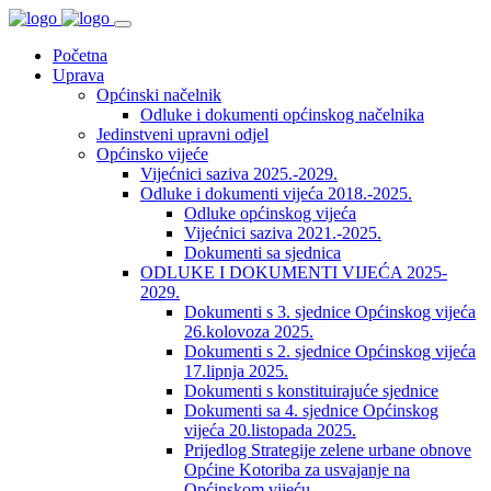
Početna
Uprava
Općinski načelnik
Odluke i dokumenti općinskog načelnika
Jedinstveni upravni odjel
Općinsko vijeće
Vijećnici saziva 2025.-2029.
Odluke i dokumenti vijeća 2018.-2025.
Odluke općinskog vijeća
Vijećnici saziva 2021.-2025.
Dokumenti sa sjednica
ODLUKE I DOKUMENTI VIJEĆA 2025-
2029.
Dokumenti s 3. sjednice Općinskog vijeća
26.kolovoza 2025.
Dokumenti s 2. sjednice Općinskog vijeća
17.lipnja 2025.
Dokumenti s konstituirajuće sjednice
Dokumenti sa 4. sjednice Općinskog
vijeća 20.listopada 2025.
Prijedlog Strategije zelene urbane obnove
Općine Kotoriba za usvajanje na
Općinskom vijeću