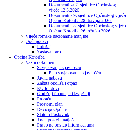
Dokumenti sa 7. sjednice Općinskog
vijeća 12.3.2026.
Dokumenti s 9. sjednice Općinskog vijeća
Općine Kotoriba 28. travnja 2026.
Dokumenti s 8. sjednice Općinskog vijeća
Općine Kotoriba 26. ožujka 2026.
Vijeće romske nacionalne manjine
Opći podaci
Položaj
Zastava i grb
Općina Kotoriba
Važni dokumenti
Savjetovanja s javnošću
Plan savjetovanja s javnošću
Javna nabava
Zaštita okoliša i otpad
EU fondovi
Godišnji financijski izvještaji
Proračun
Prostorni plan
Revizija Općine
Statut i Poslovnik
Javni pozivi i natječaji
Pravo na pristup informacijama