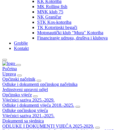
KK Kotoriba
MK Rolling fish
MNK klub 75
NK Graničar
STK Kos-kotoriba
TK Kotoripski begači
Motonautički klub "Mura" Kotoriba
Financiranje udruga, društva i klubova
Groblje
Kontakt
Početna
Uprava
Općinski načelnik
Odluke i dokumenti općinskog načelnika
Jedinstveni upravni odjel
Općinsko vijeće
Vijećnici saziva 2025.-2029.
Odluke i dokumenti vijeća 2018.-2025.
Odluke općinskog vijeća
Vijećnici saziva 2021.-2025.
Dokumenti sa sjednica
ODLUKE I DOKUMENTI VIJEĆA 2025-2029.