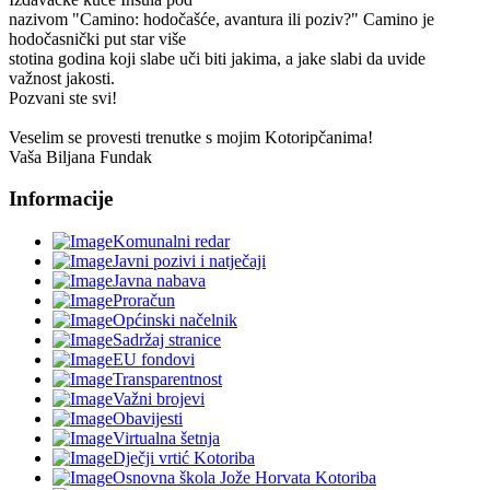
nazivom "Camino: hodočašće, avantura ili poziv?" Camino je
hodočasnički put star više
stotina godina koji slabe uči biti jakima, a jake slabi da uvide
važnost jakosti.
Pozvani ste svi!
Veselim se provesti trenutke s mojim Kotoripčanima!
Vaša Biljana Fundak
Informacije
Komunalni redar
Javni pozivi i natječaji
Javna nabava
Proračun
Općinski načelnik
Sadržaj stranice
EU fondovi
Transparentnost
Važni brojevi
Obavijesti
Virtualna šetnja
Dječji vrtić Kotoriba
Osnovna škola Jože Horvata Kotoriba