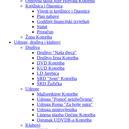
Osnovna škola Jože Horvata Kotoriba
Knjižnica i čitaonica
Vijesti iz knjižnice i čitaonice
Plan nabave
Godišnji financijski izvještaji
Statut
Proračun
Župa Kotoriba
Udruge, društva i klubovi
Društva
Društvo "Naša djeca"
Društvo žena Kotoriba
DVD Kotoriba
KUD Kotoriba
LD Jarebica
SRD "Som" Kotoriba
ŠRD Žužička
Udruge
Mažoretkinje Kotoribe
Udruga "Pomoć neizlječivima"
Udruga Roma "Za bolje sutra"
Udruga umirovljenika
Limena glazba Općine Kotoriba
Ogranak UDVDR-a Kotoriba
Klubovi