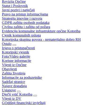
Revizija Općine
Statut i Poslovnik
Javni pozivi i natječaji
Pravo na pristup informacijama
Strategija imovine i razvoja
GDPR-zaštita osobnih podataka
Civilna zaštita i zaštita od požara
Evidencija komunalne infrastrukture općine Kotoriba
Cjenik komunalnih usluga
Kotoripska skupina govora - nematerijalno dobro RH
Ostalo
Izjava o pristupačnosti
Kotoripski vjesnik
Foto/Video galerije
Korisne informacije
Vijesti iz Općine
Obavijesti
Zaštita životinja
Informacije za poduzetnike
Sadržaj stranice
Najave događaja
Ustanove
Dječji vrtić Kotoriba
Vijesti iz DV
GOdišnji financijski izvještaji