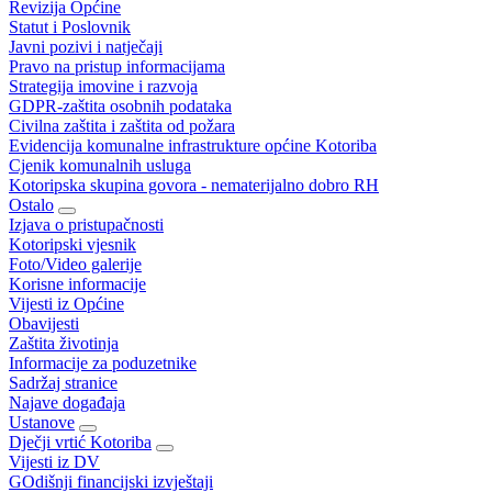
Revizija Općine
Statut i Poslovnik
Javni pozivi i natječaji
Pravo na pristup informacijama
Strategija imovine i razvoja
GDPR-zaštita osobnih podataka
Civilna zaštita i zaštita od požara
Evidencija komunalne infrastrukture općine Kotoriba
Cjenik komunalnih usluga
Kotoripska skupina govora - nematerijalno dobro RH
Ostalo
Izjava o pristupačnosti
Kotoripski vjesnik
Foto/Video galerije
Korisne informacije
Vijesti iz Općine
Obavijesti
Zaštita životinja
Informacije za poduzetnike
Sadržaj stranice
Najave događaja
Ustanove
Dječji vrtić Kotoriba
Vijesti iz DV
GOdišnji financijski izvještaji