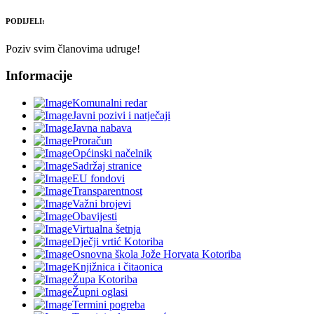
PODIJELI:
Poziv svim članovima udruge!
Informacije
Komunalni redar
Javni pozivi i natječaji
Javna nabava
Proračun
Općinski načelnik
Sadržaj stranice
EU fondovi
Transparentnost
Važni brojevi
Obavijesti
Virtualna šetnja
Dječji vrtić Kotoriba
Osnovna škola Jože Horvata Kotoriba
Knjižnica i čitaonica
Župa Kotoriba
Župni oglasi
Termini pogreba