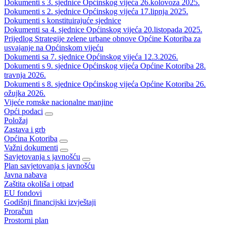
Dokumenti s 3. sjednice Općinskog vijeća 26.kolovoza 2025.
Dokumenti s 2. sjednice Općinskog vijeća 17.lipnja 2025.
Dokumenti s konstituirajuće sjednice
Dokumenti sa 4. sjednice Općinskog vijeća 20.listopada 2025.
Prijedlog Strategije zelene urbane obnove Općine Kotoriba za
usvajanje na Općinskom vijeću
Dokumenti sa 7. sjednice Općinskog vijeća 12.3.2026.
Dokumenti s 9. sjednice Općinskog vijeća Općine Kotoriba 28.
travnja 2026.
Dokumenti s 8. sjednice Općinskog vijeća Općine Kotoriba 26.
ožujka 2026.
Vijeće romske nacionalne manjine
Opći podaci
Položaj
Zastava i grb
Općina Kotoriba
Važni dokumenti
Savjetovanja s javnošću
Plan savjetovanja s javnošću
Javna nabava
Zaštita okoliša i otpad
EU fondovi
Godišnji financijski izvještaji
Proračun
Prostorni plan