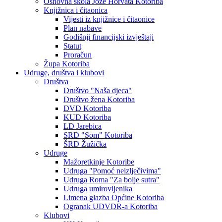
Osnovna škola Jože Horvata Kotoriba
Knjižnica i čitaonica
Vijesti iz knjižnice i čitaonice
Plan nabave
Godišnji financijski izvještaji
Statut
Proračun
Župa Kotoriba
Udruge, društva i klubovi
Društva
Društvo "Naša djeca"
Društvo žena Kotoriba
DVD Kotoriba
KUD Kotoriba
LD Jarebica
SRD "Som" Kotoriba
ŠRD Žužička
Udruge
Mažoretkinje Kotoribe
Udruga "Pomoć neizlječivima"
Udruga Roma "Za bolje sutra"
Udruga umirovljenika
Limena glazba Općine Kotoriba
Ogranak UDVDR-a Kotoriba
Klubovi