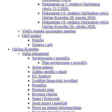
Dokumenti sa 7. sjednice Općinskog
vijeća 12.3.2026.
Dokumenti s 9. sjednice Općinskog vijeća
Općine Kotoriba 28. travnja 2026.
Dokumenti s 8. sjednice Općinskog vijeća
Općine Kotoriba 26. ožujka 2026.
Vijeće romske nacionalne manjine
Opći podaci
Položaj
Zastava i grb
Općina Kotoriba
Važni dokumenti
Savjetovanja s javnošću
Plan savjetovanja s javnošću
Javna nabava
Zaštita okoliša i otpad
EU fondovi
Godišnji financijski izvještaji
Proračun
Prostorni plan
Revizija Općine
Statut i Poslovnik
Javni pozivi i natječaji
Pravo na pristup informacijama