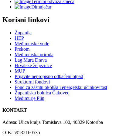
Termini odvoza smeća
Dimnjačar
Korisni linkovi
Županija
HEP
Međimurske vode
Prekom
Međimurska priroda
Lag Mura Drava
Hrvatske željeznice
MUP
Prijavite nepropisno odbačeni otpad
Strukturni fondovi
Fond za zaštitu okoliša i energetsku učinkovitost
Županijska bolnica Čakovec
Međimurje Plin
KONTAKT
Adresa: Ulica kralja Tomislava 100, 40329 Kotoriba
OIB: 59532160535