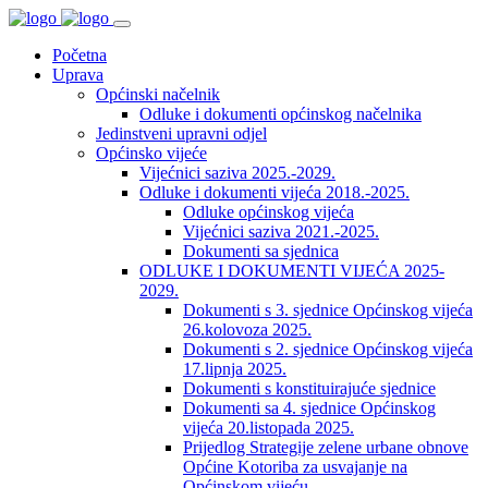
Početna
Uprava
Općinski načelnik
Odluke i dokumenti općinskog načelnika
Jedinstveni upravni odjel
Općinsko vijeće
Vijećnici saziva 2025.-2029.
Odluke i dokumenti vijeća 2018.-2025.
Odluke općinskog vijeća
Vijećnici saziva 2021.-2025.
Dokumenti sa sjednica
ODLUKE I DOKUMENTI VIJEĆA 2025-
2029.
Dokumenti s 3. sjednice Općinskog vijeća
26.kolovoza 2025.
Dokumenti s 2. sjednice Općinskog vijeća
17.lipnja 2025.
Dokumenti s konstituirajuće sjednice
Dokumenti sa 4. sjednice Općinskog
vijeća 20.listopada 2025.
Prijedlog Strategije zelene urbane obnove
Općine Kotoriba za usvajanje na
Općinskom vijeću