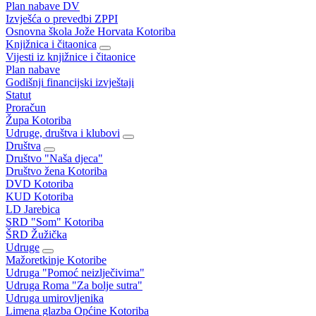
Plan nabave DV
Izvješća o prevedbi ZPPI
Osnovna škola Jože Horvata Kotoriba
Knjižnica i čitaonica
Vijesti iz knjižnice i čitaonice
Plan nabave
Godišnji financijski izvještaji
Statut
Proračun
Župa Kotoriba
Udruge, društva i klubovi
Društva
Društvo "Naša djeca"
Društvo žena Kotoriba
DVD Kotoriba
KUD Kotoriba
LD Jarebica
SRD "Som" Kotoriba
ŠRD Žužička
Udruge
Mažoretkinje Kotoribe
Udruga "Pomoć neizlječivima"
Udruga Roma "Za bolje sutra"
Udruga umirovljenika
Limena glazba Općine Kotoriba