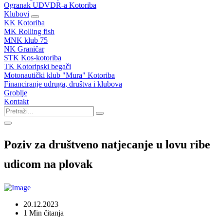
Ogranak UDVDR-a Kotoriba
Klubovi
KK Kotoriba
MK Rolling fish
MNK klub 75
NK Graničar
STK Kos-kotoriba
TK Kotoripski begači
Motonautički klub "Mura" Kotoriba
Financiranje udruga, društva i klubova
Groblje
Kontakt
Poziv za društveno natjecanje u lovu ribe
udicom na plovak
20.12.2023
1 Min čitanja