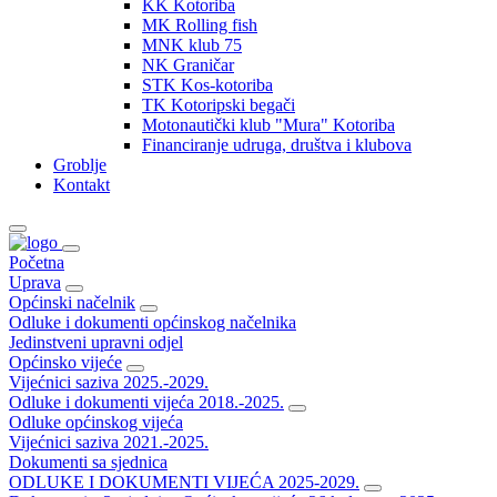
KK Kotoriba
MK Rolling fish
MNK klub 75
NK Graničar
STK Kos-kotoriba
TK Kotoripski begači
Motonautički klub "Mura" Kotoriba
Financiranje udruga, društva i klubova
Groblje
Kontakt
Početna
Uprava
Općinski načelnik
Odluke i dokumenti općinskog načelnika
Jedinstveni upravni odjel
Općinsko vijeće
Vijećnici saziva 2025.-2029.
Odluke i dokumenti vijeća 2018.-2025.
Odluke općinskog vijeća
Vijećnici saziva 2021.-2025.
Dokumenti sa sjednica
ODLUKE I DOKUMENTI VIJEĆA 2025-2029.