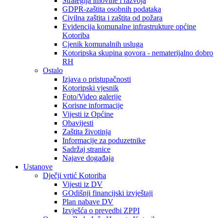
Strategija imovine i razvoja
GDPR-zaštita osobnih podataka
Civilna zaštita i zaštita od požara
Evidencija komunalne infrastrukture općine
Kotoriba
Cjenik komunalnih usluga
Kotoripska skupina govora - nematerijalno dobro
RH
Ostalo
Izjava o pristupačnosti
Kotoripski vjesnik
Foto/Video galerije
Korisne informacije
Vijesti iz Općine
Obavijesti
Zaštita životinja
Informacije za poduzetnike
Sadržaj stranice
Najave događaja
Ustanove
Dječji vrtić Kotoriba
Vijesti iz DV
GOdišnji financijski izvještaji
Plan nabave DV
Izvješća o prevedbi ZPPI