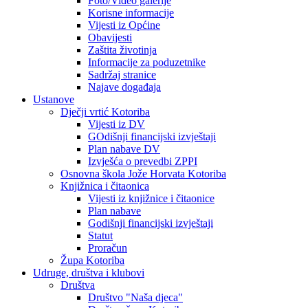
Foto/Video galerije
Korisne informacije
Vijesti iz Općine
Obavijesti
Zaštita životinja
Informacije za poduzetnike
Sadržaj stranice
Najave događaja
Ustanove
Dječji vrtić Kotoriba
Vijesti iz DV
GOdišnji financijski izvještaji
Plan nabave DV
Izvješća o prevedbi ZPPI
Osnovna škola Jože Horvata Kotoriba
Knjižnica i čitaonica
Vijesti iz knjižnice i čitaonice
Plan nabave
Godišnji financijski izvještaji
Statut
Proračun
Župa Kotoriba
Udruge, društva i klubovi
Društva
Društvo "Naša djeca"