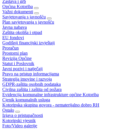
Zastava i grb
Općina Kotoriba
Važni dokumenti
Savjetovanja s javnošću
Plan savjetovanja s javnošću
Javna nabava
Zaštita okoliša i otpad
EU fondovi
Godišnji financijski izvještaji
Proračun
Prostorni plan
Revizija Općine
Statut i Poslovnik
Javni pozivi i natječaji
Pravo na pristup informacijama
Strategija imovine i razvoja
GDPR-zaštita osobnih podataka
Civilna zaštita i zaštita od požara
Evidencija komunalne infrastrukture općine Kotoriba
Cjenik komunalnih usluga
Kotoripska skupina govora - nematerijalno dobro RH
Ostalo
Izjava o pristupačnosti
Kotoripski vjesnik
Foto/Video galerije