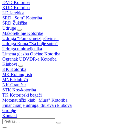
DVD Kotoriba
KUD Kotoriba
LD Jarebica
SRD "Som" Kotoriba
ŠRD Žužička
Udruge
Mažoretkinje Kotoribe
Udruga "Pomoć neizlječivima"
Udruga Roma "Za bolje sutra"
Udruga umirovljenika
Limena glazba Općine Kotoriba
Ogranak UDVDR-a Kotoriba
Klubovi
KK Kotoriba
MK Rolling fish
MNK klub 75
NK Graničar
STK Kos-kotoriba
TK Kotoripski begači
Motonautički klub "Mura" Kotoriba
Financiranje udruga, društva i klubova
Groblje
Kontakt