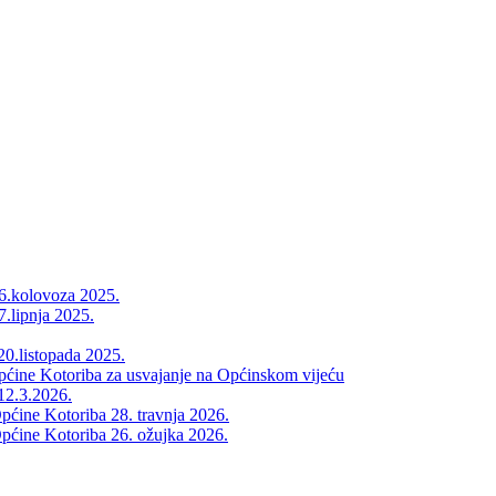
26.kolovoza 2025.
7.lipnja 2025.
20.listopada 2025.
Općine Kotoriba za usvajanje na Općinskom vijeću
12.3.2026.
pćine Kotoriba 28. travnja 2026.
pćine Kotoriba 26. ožujka 2026.