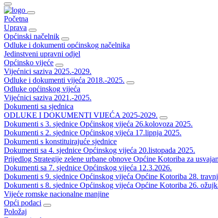
Početna
Uprava
Općinski načelnik
Odluke i dokumenti općinskog načelnika
Jedinstveni upravni odjel
Općinsko vijeće
Vijećnici saziva 2025.-2029.
Odluke i dokumenti vijeća 2018.-2025.
Odluke općinskog vijeća
Vijećnici saziva 2021.-2025.
Dokumenti sa sjednica
ODLUKE I DOKUMENTI VIJEĆA 2025-2029.
Dokumenti s 3. sjednice Općinskog vijeća 26.kolovoza 2025.
Dokumenti s 2. sjednice Općinskog vijeća 17.lipnja 2025.
Dokumenti s konstituirajuće sjednice
Dokumenti sa 4. sjednice Općinskog vijeća 20.listopada 2025.
Prijedlog Strategije zelene urbane obnove Općine Kotoriba za usvaja
Dokumenti sa 7. sjednice Općinskog vijeća 12.3.2026.
Dokumenti s 9. sjednice Općinskog vijeća Općine Kotoriba 28. travn
Dokumenti s 8. sjednice Općinskog vijeća Općine Kotoriba 26. ožujk
Vijeće romske nacionalne manjine
Opći podaci
Položaj