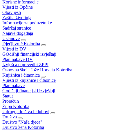
Korisne informacije
Vijesti iz Općine
Obavijesti
Zaštita životinja
Informacije za poduzetnike
Sadržaj stranice
Najave događaja
Ustanove
Dječji vrtić Kotoriba
Vijesti iz DV
GOdišnji financijski izvještaji
Plan nabave DV
Izvješća o prevedbi ZPPI
Osnovna škola Jože Horvata Kotoriba
Knjižnica i čitaonica
Vijesti iz knjižnice i čitaonice
Plan nabave
Godišnji financijski izvještaji
Statut
Proračun
Župa Kotoriba
Udruge, društva i klubovi
Društva
Društvo "Naša djeca"
Društvo žena Kotoriba