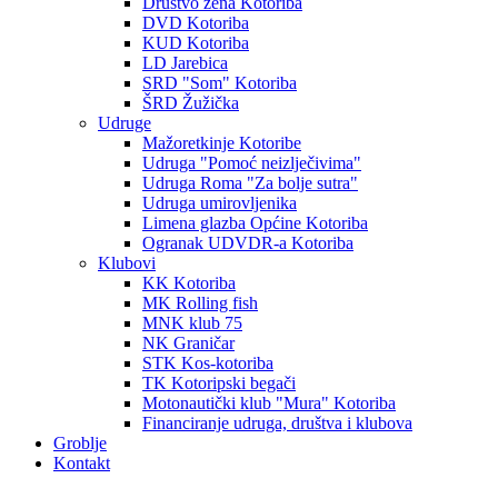
Društvo žena Kotoriba
DVD Kotoriba
KUD Kotoriba
LD Jarebica
SRD "Som" Kotoriba
ŠRD Žužička
Udruge
Mažoretkinje Kotoribe
Udruga "Pomoć neizlječivima"
Udruga Roma "Za bolje sutra"
Udruga umirovljenika
Limena glazba Općine Kotoriba
Ogranak UDVDR-a Kotoriba
Klubovi
KK Kotoriba
MK Rolling fish
MNK klub 75
NK Graničar
STK Kos-kotoriba
TK Kotoripski begači
Motonautički klub "Mura" Kotoriba
Financiranje udruga, društva i klubova
Groblje
Kontakt