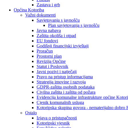
Zastava i grb
Općina Kotoriba
Važni dokumenti
Savjetovanja s javnošću
Plan savjetovanja s javnošću
Javna nabava
Zaštita okoliša i otpad
EU fondovi
Godišnji financijski izvještaji
Proračun
Prostorni plan
Revizija Općine
Statut i Poslovnik
Javni pozivi i natječaji
Pravo na pristup informacijama
Strategija imovine i razvoja
GDPR-zaštita osobnih podataka
Civilna zaštita i zaštita od požara
Evidencija komunalne infrastrukture općine Kotor
Cjenik komunalnih usluga
Kotoripska skupina govora - nematerijalno dobro
Ostalo
Izjava o pristupačnosti
Kotoripski vjesnik