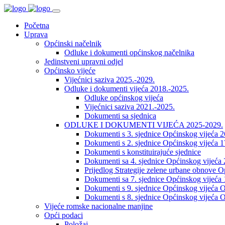
Početna
Uprava
Općinski načelnik
Odluke i dokumenti općinskog načelnika
Jedinstveni upravni odjel
Općinsko vijeće
Vijećnici saziva 2025.-2029.
Odluke i dokumenti vijeća 2018.-2025.
Odluke općinskog vijeća
Vijećnici saziva 2021.-2025.
Dokumenti sa sjednica
ODLUKE I DOKUMENTI VIJEĆA 2025-2029.
Dokumenti s 3. sjednice Općinskog vijeća 
Dokumenti s 2. sjednice Općinskog vijeća 1
Dokumenti s konstituirajuće sjednice
Dokumenti sa 4. sjednice Općinskog vijeća 
Prijedlog Strategije zelene urbane obnove 
Dokumenti sa 7. sjednice Općinskog vijeća 
Dokumenti s 9. sjednice Općinskog vijeća O
Dokumenti s 8. sjednice Općinskog vijeća O
Vijeće romske nacionalne manjine
Opći podaci
Položaj