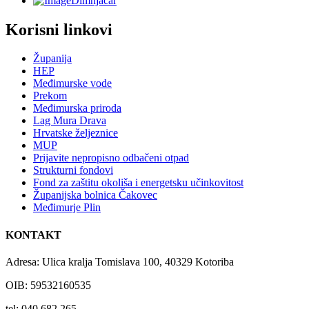
Dimnjačar
Korisni linkovi
Županija
HEP
Međimurske vode
Prekom
Međimurska priroda
Lag Mura Drava
Hrvatske željeznice
MUP
Prijavite nepropisno odbačeni otpad
Strukturni fondovi
Fond za zaštitu okoliša i energetsku učinkovitost
Županijska bolnica Čakovec
Međimurje Plin
KONTAKT
Adresa: Ulica kralja Tomislava 100, 40329 Kotoriba
OIB: 59532160535
tel: 040 682 265