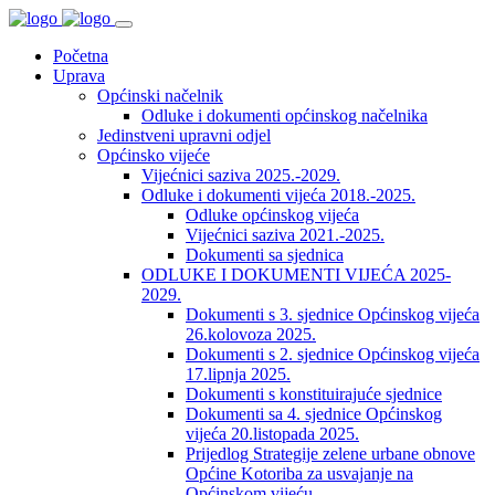
Početna
Uprava
Općinski načelnik
Odluke i dokumenti općinskog načelnika
Jedinstveni upravni odjel
Općinsko vijeće
Vijećnici saziva 2025.-2029.
Odluke i dokumenti vijeća 2018.-2025.
Odluke općinskog vijeća
Vijećnici saziva 2021.-2025.
Dokumenti sa sjednica
ODLUKE I DOKUMENTI VIJEĆA 2025-
2029.
Dokumenti s 3. sjednice Općinskog vijeća
26.kolovoza 2025.
Dokumenti s 2. sjednice Općinskog vijeća
17.lipnja 2025.
Dokumenti s konstituirajuće sjednice
Dokumenti sa 4. sjednice Općinskog
vijeća 20.listopada 2025.
Prijedlog Strategije zelene urbane obnove
Općine Kotoriba za usvajanje na
Općinskom vijeću