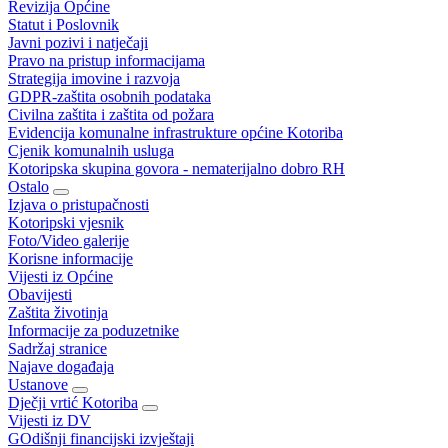
Revizija Općine
Statut i Poslovnik
Javni pozivi i natječaji
Pravo na pristup informacijama
Strategija imovine i razvoja
GDPR-zaštita osobnih podataka
Civilna zaštita i zaštita od požara
Evidencija komunalne infrastrukture općine Kotoriba
Cjenik komunalnih usluga
Kotoripska skupina govora - nematerijalno dobro RH
Ostalo
Izjava o pristupačnosti
Kotoripski vjesnik
Foto/Video galerije
Korisne informacije
Vijesti iz Općine
Obavijesti
Zaštita životinja
Informacije za poduzetnike
Sadržaj stranice
Najave događaja
Ustanove
Dječji vrtić Kotoriba
Vijesti iz DV
GOdišnji financijski izvještaji