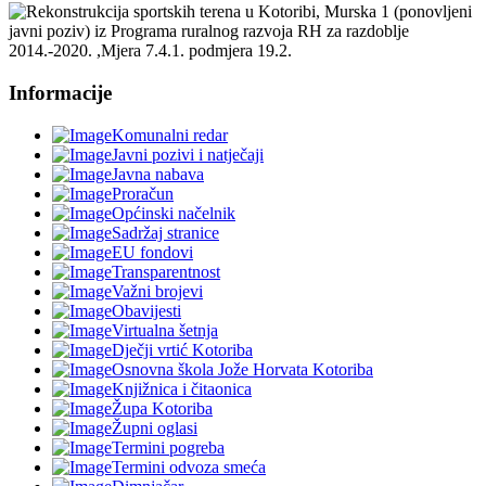
Informacije
Komunalni redar
Javni pozivi i natječaji
Javna nabava
Proračun
Općinski načelnik
Sadržaj stranice
EU fondovi
Transparentnost
Važni brojevi
Obavijesti
Virtualna šetnja
Dječji vrtić Kotoriba
Osnovna škola Jože Horvata Kotoriba
Knjižnica i čitaonica
Župa Kotoriba
Župni oglasi
Termini pogreba
Termini odvoza smeća