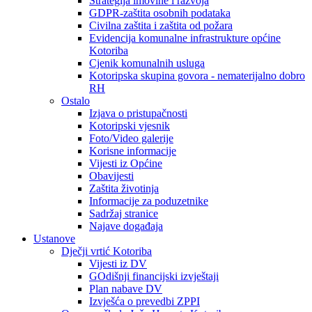
Strategija imovine i razvoja
GDPR-zaštita osobnih podataka
Civilna zaštita i zaštita od požara
Evidencija komunalne infrastrukture općine
Kotoriba
Cjenik komunalnih usluga
Kotoripska skupina govora - nematerijalno dobro
RH
Ostalo
Izjava o pristupačnosti
Kotoripski vjesnik
Foto/Video galerije
Korisne informacije
Vijesti iz Općine
Obavijesti
Zaštita životinja
Informacije za poduzetnike
Sadržaj stranice
Najave događaja
Ustanove
Dječji vrtić Kotoriba
Vijesti iz DV
GOdišnji financijski izvještaji
Plan nabave DV
Izvješća o prevedbi ZPPI