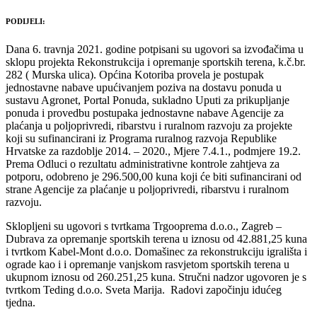
PODIJELI:
Dana 6. travnja 2021. godine potpisani su ugovori sa izvođačima u
sklopu projekta Rekonstrukcija i opremanje sportskih terena, k.č.br.
282 ( Murska ulica). Općina Kotoriba provela je postupak
jednostavne nabave upućivanjem poziva na dostavu ponuda u
sustavu Agronet, Portal Ponuda, sukladno Uputi za prikupljanje
ponuda i provedbu postupaka jednostavne nabave Agencije za
plaćanja u poljoprivredi, ribarstvu i ruralnom razvoju za projekte
koji su sufinancirani iz Programa ruralnog razvoja Republike
Hrvatske za razdoblje 2014. – 2020., Mjere 7.4.1., podmjere 19.2.
Prema Odluci o rezultatu administrativne kontrole zahtjeva za
potporu, odobreno je 296.500,00 kuna koji će biti sufinancirani od
strane Agencije za plaćanje u poljoprivredi, ribarstvu i ruralnom
razvoju.
Sklopljeni su ugovori s tvrtkama Trgooprema d.o.o., Zagreb –
Dubrava za opremanje sportskih terena u iznosu od 42.881,25 kuna
i tvrtkom Kabel-Mont d.o.o. Domašinec za rekonstrukciju igrališta i
ograde kao i i opremanje vanjskom rasvjetom sportskih terena u
ukupnom iznosu od 260.251,25 kuna. Stručni nadzor ugovoren je s
tvrtkom Teding d.o.o. Sveta Marija. Radovi započinju idućeg
tjedna.