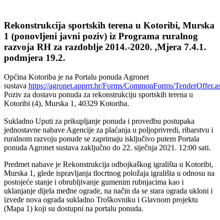
Rekonstrukcija sportskih terena u Kotoribi, Murska
1 (ponovljeni javni poziv) iz Programa ruralnog
razvoja RH za razdoblje 2014.-2020. ,Mjera 7.4.1.
podmjera 19.2.
Općina Kotoriba je na Portalu ponuda Agronet
sustava
https://agronet.apprrr.hr/Forms/CommonForms/TenderOffer.a
Poziv za dostavu ponuda za rekonstrukciju sportskih terena u
Kotoribi (4), Murska 1, 40329 Kotoriba.
Sukladno Uputi za prikupljanje ponuda i provedbu postupaka
jednostavne nabave Agencije za plaćanja u poljoprivredi, ribarstvu i
ruralnom razvoju ponude se zaprimaju isključivo putem Portala
ponuda Agronet sustava zaključno do 22. siječnja 2021. 12:00 sati.
Predmet nabave je Rekonstrukcija odbojkaškog igrališta u Kotoribi,
Murska 1, glede ispravljanja tlocrtnog položaja igrališta u odnosu na
postojeće stanje i obrubljivanje gumenim rubnjacima kao i
uklanjanje dijela međne ograde, na način da se stara ograda ukloni i
izvede nova ograda sukladno Troškovniku i Glavnom projektu
(Mapa 1) koji su dostupni na portalu ponuda.