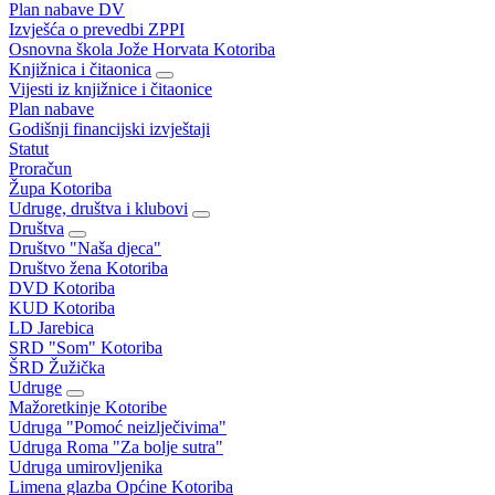
Plan nabave DV
Izvješća o prevedbi ZPPI
Osnovna škola Jože Horvata Kotoriba
Knjižnica i čitaonica
Vijesti iz knjižnice i čitaonice
Plan nabave
Godišnji financijski izvještaji
Statut
Proračun
Župa Kotoriba
Udruge, društva i klubovi
Društva
Društvo "Naša djeca"
Društvo žena Kotoriba
DVD Kotoriba
KUD Kotoriba
LD Jarebica
SRD "Som" Kotoriba
ŠRD Žužička
Udruge
Mažoretkinje Kotoribe
Udruga "Pomoć neizlječivima"
Udruga Roma "Za bolje sutra"
Udruga umirovljenika
Limena glazba Općine Kotoriba