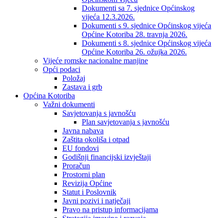
Dokumenti sa 7. sjednice Općinskog
vijeća 12.3.2026.
Dokumenti s 9. sjednice Općinskog vijeća
Općine Kotoriba 28. travnja 2026.
Dokumenti s 8. sjednice Općinskog vijeća
Općine Kotoriba 26. ožujka 2026.
Vijeće romske nacionalne manjine
Opći podaci
Položaj
Zastava i grb
Općina Kotoriba
Važni dokumenti
Savjetovanja s javnošću
Plan savjetovanja s javnošću
Javna nabava
Zaštita okoliša i otpad
EU fondovi
Godišnji financijski izvještaji
Proračun
Prostorni plan
Revizija Općine
Statut i Poslovnik
Javni pozivi i natječaji
Pravo na pristup informacijama