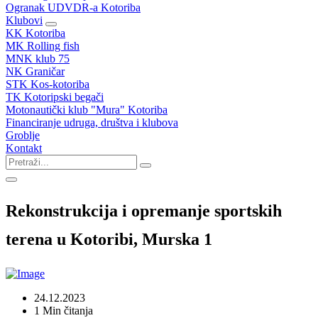
Ogranak UDVDR-a Kotoriba
Klubovi
KK Kotoriba
MK Rolling fish
MNK klub 75
NK Graničar
STK Kos-kotoriba
TK Kotoripski begači
Motonautički klub "Mura" Kotoriba
Financiranje udruga, društva i klubova
Groblje
Kontakt
Rekonstrukcija i opremanje sportskih
terena u Kotoribi, Murska 1
24.12.2023
1 Min čitanja