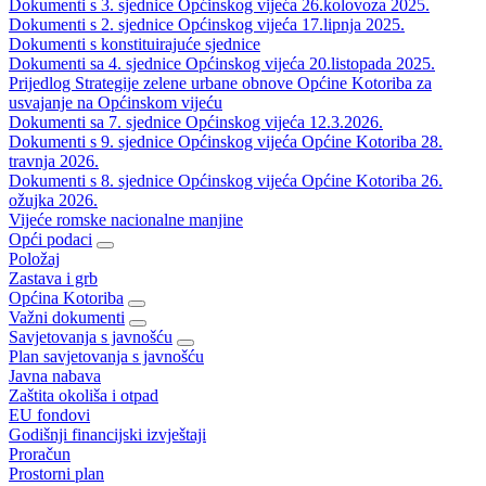
Dokumenti s 3. sjednice Općinskog vijeća 26.kolovoza 2025.
Dokumenti s 2. sjednice Općinskog vijeća 17.lipnja 2025.
Dokumenti s konstituirajuće sjednice
Dokumenti sa 4. sjednice Općinskog vijeća 20.listopada 2025.
Prijedlog Strategije zelene urbane obnove Općine Kotoriba za
usvajanje na Općinskom vijeću
Dokumenti sa 7. sjednice Općinskog vijeća 12.3.2026.
Dokumenti s 9. sjednice Općinskog vijeća Općine Kotoriba 28.
travnja 2026.
Dokumenti s 8. sjednice Općinskog vijeća Općine Kotoriba 26.
ožujka 2026.
Vijeće romske nacionalne manjine
Opći podaci
Položaj
Zastava i grb
Općina Kotoriba
Važni dokumenti
Savjetovanja s javnošću
Plan savjetovanja s javnošću
Javna nabava
Zaštita okoliša i otpad
EU fondovi
Godišnji financijski izvještaji
Proračun
Prostorni plan