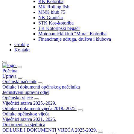
KK Kotoriba
MK Rolling fish
MNK klub 75
NK Graničar
STK Kos-kotoriba
TK Kotoripski begači
Motonautički klub "Mura" Kotoriba
Financiranje udruga, društva i klubova
Groblje
Kontakt
Početna
Uprava
Općinski načelnik
Odluke i dokumenti općinskog načelnika
Jedinstveni upravni odjel
Općinsko vijeće
Vijećnici saziva 2025.-2029.
Odluke i dokumenti vijeća 2018.-2025.
Odluke općinskog vijeća
Vijećnici saziva 2021.-2025.
Dokumenti sa sjednica
ODLUKE I DOKUMENTI VIJEĆA 2025-2029.