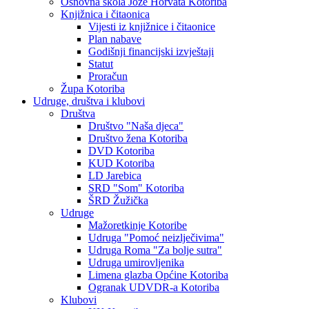
Osnovna škola Jože Horvata Kotoriba
Knjižnica i čitaonica
Vijesti iz knjižnice i čitaonice
Plan nabave
Godišnji financijski izvještaji
Statut
Proračun
Župa Kotoriba
Udruge, društva i klubovi
Društva
Društvo "Naša djeca"
Društvo žena Kotoriba
DVD Kotoriba
KUD Kotoriba
LD Jarebica
SRD "Som" Kotoriba
ŠRD Žužička
Udruge
Mažoretkinje Kotoribe
Udruga "Pomoć neizlječivima"
Udruga Roma "Za bolje sutra"
Udruga umirovljenika
Limena glazba Općine Kotoriba
Ogranak UDVDR-a Kotoriba
Klubovi