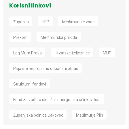
Korisni linkovi
Županija
HEP
Međimurske vode
Prekom
Međimurska priroda
Lag Mura Drava
Hrvatske željeznice
MUP
Prijavite nepropisno odbačeni otpad
Strukturni fondovi
Fond za zaštitu okoliša i energetsku učinkovitost
Županijska bolnica Čakovec
Međimurje Plin