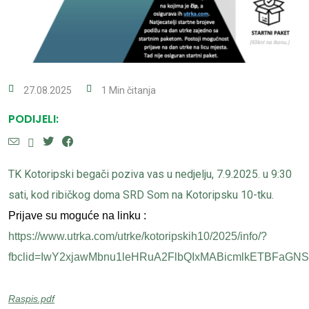
27.08.2025
1 Min čitanja
PODIJELI:
TK Kotoripski begači poziva vas u nedjelju, 7.9.2025. u 9:30
sati, kod ribičkog doma SRD Som na Kotoripsku 10-tku.
Prijave su moguće na linku :
https://www.utrka.com/utrke/kotoripskih10/2025/info/?
fbclid=IwY2xjawMbnu1leHRuA2FlbQIxMABicmlkETBFa
Raspis.pdf