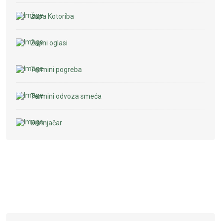
Župa Kotoriba
Župni oglasi
Termini pogreba
Termini odvoza smeća
Dimnjačar