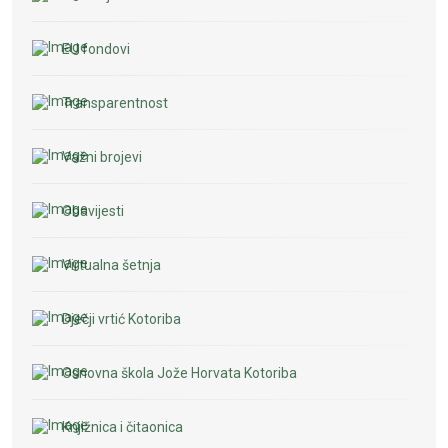
EU fondovi
Transparentnost
Važni brojevi
Obavijesti
Virtualna šetnja
Dječji vrtić Kotoriba
Osnovna škola Jože Horvata Kotoriba
Knjižnica i čitaonica