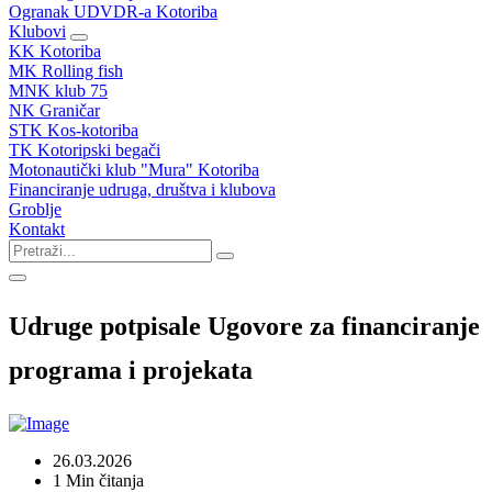
Ogranak UDVDR-a Kotoriba
Klubovi
KK Kotoriba
MK Rolling fish
MNK klub 75
NK Graničar
STK Kos-kotoriba
TK Kotoripski begači
Motonautički klub "Mura" Kotoriba
Financiranje udruga, društva i klubova
Groblje
Kontakt
Udruge potpisale Ugovore za financiranje
programa i projekata
26.03.2026
1 Min čitanja