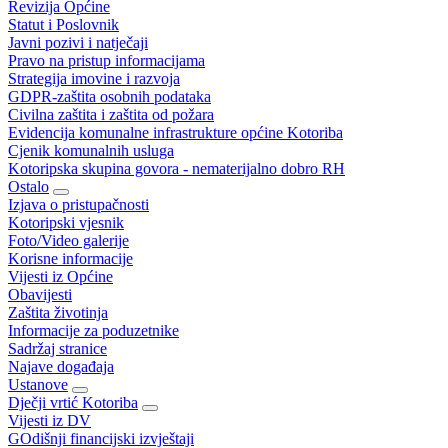
Revizija Općine
Statut i Poslovnik
Javni pozivi i natječaji
Pravo na pristup informacijama
Strategija imovine i razvoja
GDPR-zaštita osobnih podataka
Civilna zaštita i zaštita od požara
Evidencija komunalne infrastrukture općine Kotoriba
Cjenik komunalnih usluga
Kotoripska skupina govora - nematerijalno dobro RH
Ostalo
Izjava o pristupačnosti
Kotoripski vjesnik
Foto/Video galerije
Korisne informacije
Vijesti iz Općine
Obavijesti
Zaštita životinja
Informacije za poduzetnike
Sadržaj stranice
Najave događaja
Ustanove
Dječji vrtić Kotoriba
Vijesti iz DV
GOdišnji financijski izvještaji