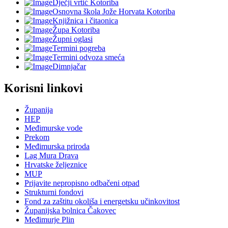
Dječji vrtić Kotoriba
Osnovna škola Jože Horvata Kotoriba
Knjižnica i čitaonica
Župa Kotoriba
Župni oglasi
Termini pogreba
Termini odvoza smeća
Dimnjačar
Korisni linkovi
Županija
HEP
Međimurske vode
Prekom
Međimurska priroda
Lag Mura Drava
Hrvatske željeznice
MUP
Prijavite nepropisno odbačeni otpad
Strukturni fondovi
Fond za zaštitu okoliša i energetsku učinkovitost
Županijska bolnica Čakovec
Međimurje Plin