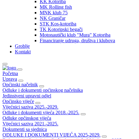
KK Kotoriba
MK Rolling fish
MNK klub 75
NK Graničar
STK Kos-kotoriba
TK Kotoripski begači
Motonautički klub "Mura" Kotoriba
Financiranje udruga, društva i klubova
Groblje
Kontakt
Početna
Uprava
Općinski načelnik
Odluke i dokumenti općinskog načelnika
Jedinstveni upravni odjel
Općinsko vijeće
Vijećnici saziva 2025.-2029.
Odluke i dokumenti vijeća 2018.-2025.
Odluke općinskog vijeća
Vijećnici saziva 2021.-2025.
Dokumenti sa sjednica
ODLUKE I DOKUMENTI VIJEĆA 2025-2029.