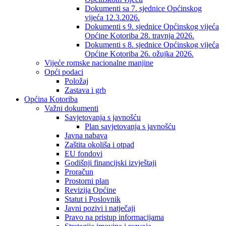
Dokumenti sa 7. sjednice Općinskog
vijeća 12.3.2026.
Dokumenti s 9. sjednice Općinskog vijeća
Općine Kotoriba 28. travnja 2026.
Dokumenti s 8. sjednice Općinskog vijeća
Općine Kotoriba 26. ožujka 2026.
Vijeće romske nacionalne manjine
Opći podaci
Položaj
Zastava i grb
Općina Kotoriba
Važni dokumenti
Savjetovanja s javnošću
Plan savjetovanja s javnošću
Javna nabava
Zaštita okoliša i otpad
EU fondovi
Godišnji financijski izvještaji
Proračun
Prostorni plan
Revizija Općine
Statut i Poslovnik
Javni pozivi i natječaji
Pravo na pristup informacijama