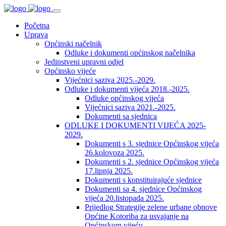
Početna
Uprava
Općinski načelnik
Odluke i dokumenti općinskog načelnika
Jedinstveni upravni odjel
Općinsko vijeće
Vijećnici saziva 2025.-2029.
Odluke i dokumenti vijeća 2018.-2025.
Odluke općinskog vijeća
Vijećnici saziva 2021.-2025.
Dokumenti sa sjednica
ODLUKE I DOKUMENTI VIJEĆA 2025-
2029.
Dokumenti s 3. sjednice Općinskog vijeća
26.kolovoza 2025.
Dokumenti s 2. sjednice Općinskog vijeća
17.lipnja 2025.
Dokumenti s konstituirajuće sjednice
Dokumenti sa 4. sjednice Općinskog
vijeća 20.listopada 2025.
Prijedlog Strategije zelene urbane obnove
Općine Kotoriba za usvajanje na
Općinskom vijeću