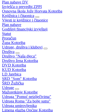
Plan nabave DV
Izvješća o prevedbi ZPPI
Osnovna škola Jože Horvata Kotoriba
Knjižnica i čitaonica
Vijesti iz knjižnice i čitaonice
Plan nabave
Godišnji financijski izvještaji
Statut
Proračun
Župa Kotoriba
Udruge, društva i klubovi
Društva
Društvo "Naša djeca"
Društvo žena Kotoriba
DVD Kotoriba
KUD Kotoriba
LD Jarebica
SRD "Som" Kotoriba
ŠRD Žužička
Udruge
Mažoretkinje Kotoribe
Udruga "Pomoć neizlječivima"
Udruga Roma "Za bolje sutra"
Udruga umirovljenika
Limena glazba Općine Kotoriba