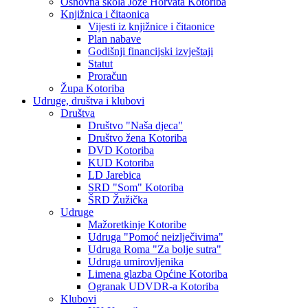
Osnovna škola Jože Horvata Kotoriba
Knjižnica i čitaonica
Vijesti iz knjižnice i čitaonice
Plan nabave
Godišnji financijski izvještaji
Statut
Proračun
Župa Kotoriba
Udruge, društva i klubovi
Društva
Društvo "Naša djeca"
Društvo žena Kotoriba
DVD Kotoriba
KUD Kotoriba
LD Jarebica
SRD "Som" Kotoriba
ŠRD Žužička
Udruge
Mažoretkinje Kotoribe
Udruga "Pomoć neizlječivima"
Udruga Roma "Za bolje sutra"
Udruga umirovljenika
Limena glazba Općine Kotoriba
Ogranak UDVDR-a Kotoriba
Klubovi