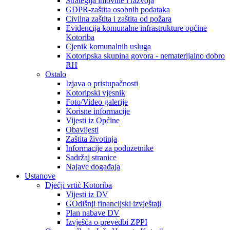
Strategija imovine i razvoja
GDPR-zaštita osobnih podataka
Civilna zaštita i zaštita od požara
Evidencija komunalne infrastrukture općine
Kotoriba
Cjenik komunalnih usluga
Kotoripska skupina govora - nematerijalno dobro
RH
Ostalo
Izjava o pristupačnosti
Kotoripski vjesnik
Foto/Video galerije
Korisne informacije
Vijesti iz Općine
Obavijesti
Zaštita životinja
Informacije za poduzetnike
Sadržaj stranice
Najave događaja
Ustanove
Dječji vrtić Kotoriba
Vijesti iz DV
GOdišnji financijski izvještaji
Plan nabave DV
Izvješća o prevedbi ZPPI