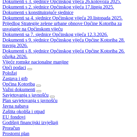
Dokumenti s 3. sjednice Općinskog vijeća 26.kolovoza 2025.
Dokumenti s 2. sjednice Općinskog vijeća 17.lipnja 2025.
Dokumenti s konstituirajuće sjednice
Dokumenti sa 4. sjednice Općinskog vijeća 20.listopada 2025.
Prijedlog Strategije zelene urbane obnove Općine Kotoriba za
usvajanje na Općinskom vijeću
Dokumenti sa 7. sjednice Općinskog vijeća 12.3.2026.
Dokumenti s 9. sjednice Općinskog vijeća Općine Kotoriba 28.
travnja 2026.
Dokumenti s 8. sjednice Općinskog vijeća Općine Kotoriba 26.
ožujka 2026.
Vijeće romske nacionalne manjine
Opći podaci
Položaj
Zastava i grb
Općina Kotoriba
Važni dokumenti
Savjetovanja s javnošću
Plan savjetovanja s javnošću
Javna nabava
Zaštita okoliša i otpad
EU fondovi
Godišnji financijski izvještaji
Proračun
Prostorni plan