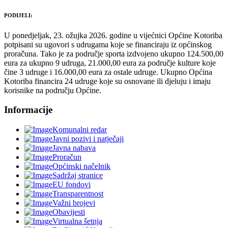
PODIJELI:
U ponedjeljak, 23. ožujka 2026. godine u vijećnici Općine Kotoriba
potpisani su ugovori s udrugama koje se financiraju iz općinskog
proračuna. Tako je za područje sporta izdvojeno ukupno 124.500,00
eura za ukupno 9 udruga, 21.000,00 eura za područje kulture koje
čine 3 udruge i 16.000,00 eura za ostale udruge. Ukupno Općina
Kotoriba financira 24 udruge koje su osnovane ili djeluju i imaju
korisnike na području Općine.
Informacije
Komunalni redar
Javni pozivi i natječaji
Javna nabava
Proračun
Općinski načelnik
Sadržaj stranice
EU fondovi
Transparentnost
Važni brojevi
Obavijesti
Virtualna šetnja