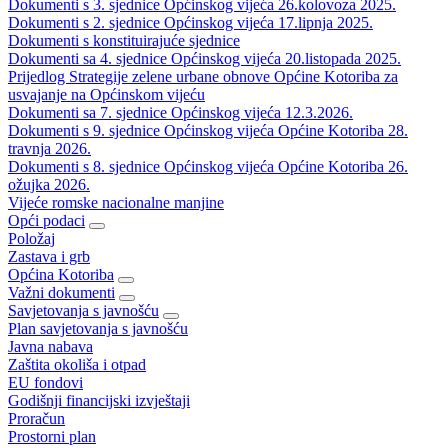
Dokumenti s 3. sjednice Općinskog vijeća 26.kolovoza 2025.
Dokumenti s 2. sjednice Općinskog vijeća 17.lipnja 2025.
Dokumenti s konstituirajuće sjednice
Dokumenti sa 4. sjednice Općinskog vijeća 20.listopada 2025.
Prijedlog Strategije zelene urbane obnove Općine Kotoriba za
usvajanje na Općinskom vijeću
Dokumenti sa 7. sjednice Općinskog vijeća 12.3.2026.
Dokumenti s 9. sjednice Općinskog vijeća Općine Kotoriba 28.
travnja 2026.
Dokumenti s 8. sjednice Općinskog vijeća Općine Kotoriba 26.
ožujka 2026.
Vijeće romske nacionalne manjine
Opći podaci
Položaj
Zastava i grb
Općina Kotoriba
Važni dokumenti
Savjetovanja s javnošću
Plan savjetovanja s javnošću
Javna nabava
Zaštita okoliša i otpad
EU fondovi
Godišnji financijski izvještaji
Proračun
Prostorni plan