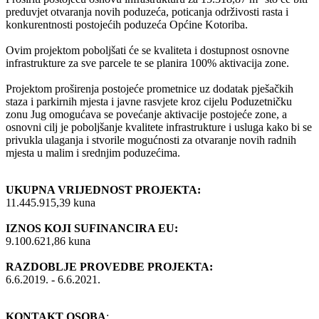
preduvjet otvaranja novih poduzeća, poticanja održivosti rasta i
konkurentnosti postojećih poduzeća Općine Kotoriba.
Ovim projektom poboljšati će se kvaliteta i dostupnost osnovne
infrastrukture za sve parcele te se planira 100% aktivacija zone.
Projektom proširenja postojeće prometnice uz dodatak pješačkih
staza i parkirnih mjesta i javne rasvjete kroz cijelu Poduzetničku
zonu Jug omogućava se povećanje aktivacije postojeće zone, a
osnovni cilj je poboljšanje kvalitete infrastrukture i usluga kako bi se
privukla ulaganja i stvorile mogućnosti za otvaranje novih radnih
mjesta u malim i srednjim poduzećima.
UKUPNA VRIJEDNOST PROJEKTA:
11.445.915,39 kuna
IZNOS KOJI SUFINANCIRA EU:
9.100.621,86 kuna
RAZDOBLJE PROVEDBE PROJEKTA:
6.6.2019. - 6.6.2021.
KONTAKT OSOBA
: