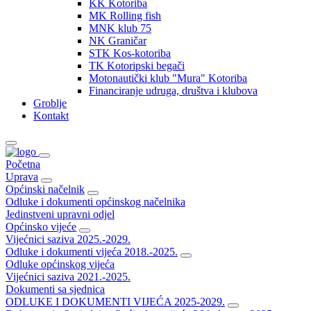
KK Kotoriba
MK Rolling fish
MNK klub 75
NK Graničar
STK Kos-kotoriba
TK Kotoripski begači
Motonautički klub "Mura" Kotoriba
Financiranje udruga, društva i klubova
Groblje
Kontakt
Početna
Uprava
Općinski načelnik
Odluke i dokumenti općinskog načelnika
Jedinstveni upravni odjel
Općinsko vijeće
Vijećnici saziva 2025.-2029.
Odluke i dokumenti vijeća 2018.-2025.
Odluke općinskog vijeća
Vijećnici saziva 2021.-2025.
Dokumenti sa sjednica
ODLUKE I DOKUMENTI VIJEĆA 2025-2029.