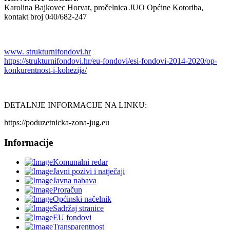
Karolina Bajkovec Horvat, pročelnica JUO Općine Kotoriba,
kontakt broj 040/682-247
www. strukturnifondovi.hr
https://strukturnifondovi.hr/eu-fondovi/esi-fondovi-2014-2020/op-
konkurentnost-i-kohezija/
DETALNJE INFORMACIJE NA LINKU:
https://poduzetnicka-zona-jug.eu
Informacije
Komunalni redar
Javni pozivi i natječaji
Javna nabava
Proračun
Općinski načelnik
Sadržaj stranice
EU fondovi
Transparentnost