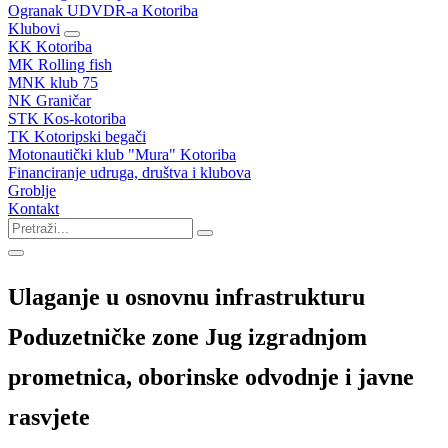
Ogranak UDVDR-a Kotoriba
Klubovi
KK Kotoriba
MK Rolling fish
MNK klub 75
NK Graničar
STK Kos-kotoriba
TK Kotoripski begači
Motonautički klub "Mura" Kotoriba
Financiranje udruga, društva i klubova
Groblje
Kontakt
Ulaganje u osnovnu infrastrukturu
Poduzetničke zone Jug izgradnjom
prometnica, oborinske odvodnje i javne
rasvjete