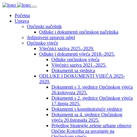
Početna
Uprava
Općinski načelnik
Odluke i dokumenti općinskog načelnika
Jedinstveni upravni odjel
Općinsko vijeće
Vijećnici saziva 2025.-2029.
Odluke i dokumenti vijeća 2018.-2025.
Odluke općinskog vijeća
Vijećnici saziva 2021.-2025.
Dokumenti sa sjednica
ODLUKE I DOKUMENTI VIJEĆA 2025-
2029.
Dokumenti s 3. sjednice Općinskog vijeća
26.kolovoza 2025.
Dokumenti s 2. sjednice Općinskog vijeća
17.lipnja 2025.
Dokumenti s konstituirajuće sjednice
Dokumenti sa 4. sjednice Općinskog
vijeća 20.listopada 2025.
Prijedlog Strategije zelene urbane obnove
Općine Kotoriba za usvajanje na
Općinskom vijeću