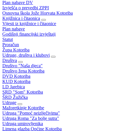
Plan nabave DV
Izvješća o prevedbi ZPPI
Osnovna škola Jože Horvata Kotoriba
Knjižnica i čitaonica
Vijesti iz knjižnice i čitaonice
Plan nabave
Godišnji financijski izvještaji
Statut
Proračun
Župa Kotoriba
Udruge, društva i klubovi
Društva
Društvo "Naša djeca"
Društvo žena Kotoriba
DVD Kotoriba
KUD Kotoriba
LD Jarebica
SRD "Som" Kotoriba
ŠRD Žužička
Udruge
Mažoretkinje Kotoribe
Udruga "Pomoć neizlječivima"
Udruga Roma "Za bolje sutra"
Udruga umirovljenika
Limena glazba Općine Kotoriba