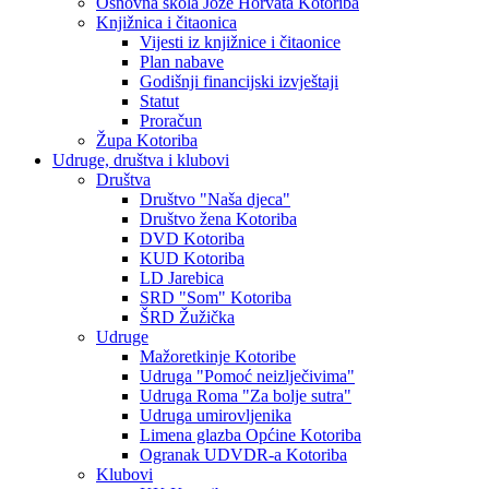
Osnovna škola Jože Horvata Kotoriba
Knjižnica i čitaonica
Vijesti iz knjižnice i čitaonice
Plan nabave
Godišnji financijski izvještaji
Statut
Proračun
Župa Kotoriba
Udruge, društva i klubovi
Društva
Društvo "Naša djeca"
Društvo žena Kotoriba
DVD Kotoriba
KUD Kotoriba
LD Jarebica
SRD "Som" Kotoriba
ŠRD Žužička
Udruge
Mažoretkinje Kotoribe
Udruga "Pomoć neizlječivima"
Udruga Roma "Za bolje sutra"
Udruga umirovljenika
Limena glazba Općine Kotoriba
Ogranak UDVDR-a Kotoriba
Klubovi