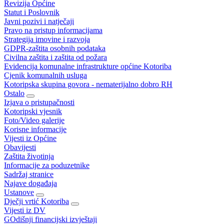
Revizija Općine
Statut i Poslovnik
Javni pozivi i natječaji
Pravo na pristup informacijama
Strategija imovine i razvoja
GDPR-zaštita osobnih podataka
Civilna zaštita i zaštita od požara
Evidencija komunalne infrastrukture općine Kotoriba
Cjenik komunalnih usluga
Kotoripska skupina govora - nematerijalno dobro RH
Ostalo
Izjava o pristupačnosti
Kotoripski vjesnik
Foto/Video galerije
Korisne informacije
Vijesti iz Općine
Obavijesti
Zaštita životinja
Informacije za poduzetnike
Sadržaj stranice
Najave događaja
Ustanove
Dječji vrtić Kotoriba
Vijesti iz DV
GOdišnji financijski izvještaji