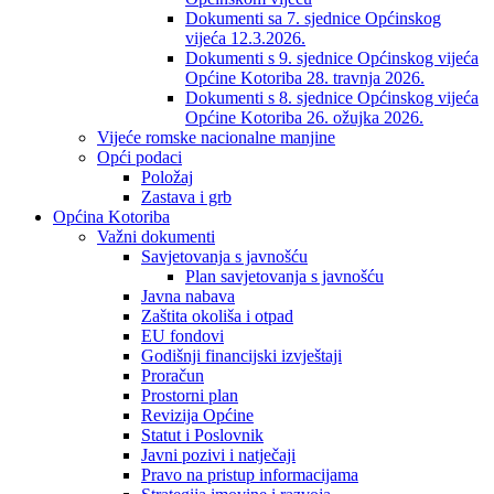
Dokumenti sa 7. sjednice Općinskog
vijeća 12.3.2026.
Dokumenti s 9. sjednice Općinskog vijeća
Općine Kotoriba 28. travnja 2026.
Dokumenti s 8. sjednice Općinskog vijeća
Općine Kotoriba 26. ožujka 2026.
Vijeće romske nacionalne manjine
Opći podaci
Položaj
Zastava i grb
Općina Kotoriba
Važni dokumenti
Savjetovanja s javnošću
Plan savjetovanja s javnošću
Javna nabava
Zaštita okoliša i otpad
EU fondovi
Godišnji financijski izvještaji
Proračun
Prostorni plan
Revizija Općine
Statut i Poslovnik
Javni pozivi i natječaji
Pravo na pristup informacijama