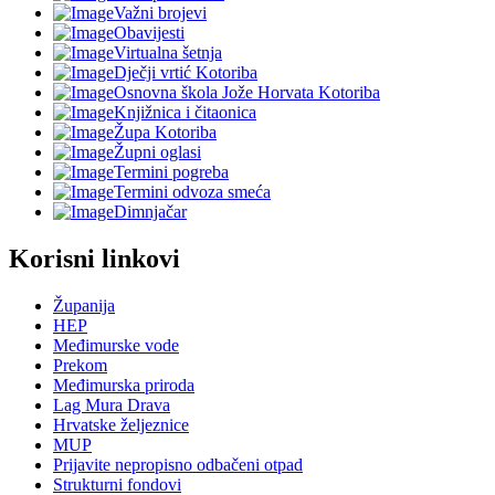
Važni brojevi
Obavijesti
Virtualna šetnja
Dječji vrtić Kotoriba
Osnovna škola Jože Horvata Kotoriba
Knjižnica i čitaonica
Župa Kotoriba
Župni oglasi
Termini pogreba
Termini odvoza smeća
Dimnjačar
Korisni linkovi
Županija
HEP
Međimurske vode
Prekom
Međimurska priroda
Lag Mura Drava
Hrvatske željeznice
MUP
Prijavite nepropisno odbačeni otpad
Strukturni fondovi