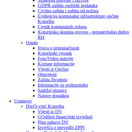
Strategija imovine i razvoja
GDPR-zaštita osobnih podataka
Civilna zaštita i zaštita od požara
Evidencija komunalne infrastrukture općine
Kotoriba
Cjenik komunalnih usluga
Kotoripska skupina govora - nematerijalno dobro
RH
Ostalo
Izjava o pristupačnosti
Kotoripski vjesnik
Foto/Video galerije
Korisne informacije
Vijesti iz Općine
Obavijesti
Zaštita životinja
Informacije za poduzetnike
Sadržaj stranice
Najave događaja
Ustanove
Dječji vrtić Kotoriba
Vijesti iz DV
GOdišnji financijski izvještaji
Plan nabave DV
Izvješća o prevedbi ZPPI