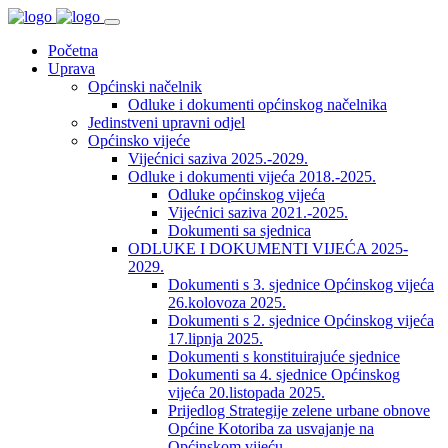
Početna
Uprava
Općinski načelnik
Odluke i dokumenti općinskog načelnika
Jedinstveni upravni odjel
Općinsko vijeće
Vijećnici saziva 2025.-2029.
Odluke i dokumenti vijeća 2018.-2025.
Odluke općinskog vijeća
Vijećnici saziva 2021.-2025.
Dokumenti sa sjednica
ODLUKE I DOKUMENTI VIJEĆA 2025-
2029.
Dokumenti s 3. sjednice Općinskog vijeća
26.kolovoza 2025.
Dokumenti s 2. sjednice Općinskog vijeća
17.lipnja 2025.
Dokumenti s konstituirajuće sjednice
Dokumenti sa 4. sjednice Općinskog
vijeća 20.listopada 2025.
Prijedlog Strategije zelene urbane obnove
Općine Kotoriba za usvajanje na
Općinskom vijeću