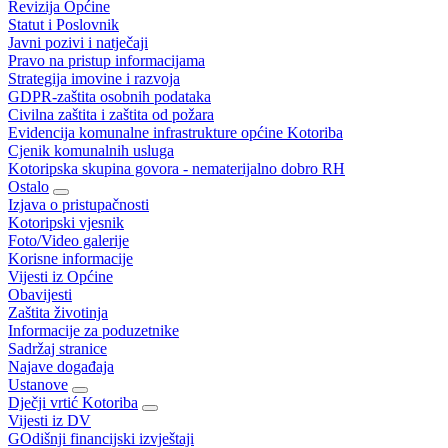
Revizija Općine
Statut i Poslovnik
Javni pozivi i natječaji
Pravo na pristup informacijama
Strategija imovine i razvoja
GDPR-zaštita osobnih podataka
Civilna zaštita i zaštita od požara
Evidencija komunalne infrastrukture općine Kotoriba
Cjenik komunalnih usluga
Kotoripska skupina govora - nematerijalno dobro RH
Ostalo
Izjava o pristupačnosti
Kotoripski vjesnik
Foto/Video galerije
Korisne informacije
Vijesti iz Općine
Obavijesti
Zaštita životinja
Informacije za poduzetnike
Sadržaj stranice
Najave događaja
Ustanove
Dječji vrtić Kotoriba
Vijesti iz DV
GOdišnji financijski izvještaji