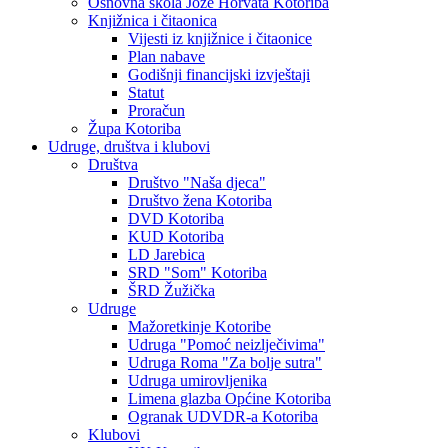
Osnovna škola Jože Horvata Kotoriba
Knjižnica i čitaonica
Vijesti iz knjižnice i čitaonice
Plan nabave
Godišnji financijski izvještaji
Statut
Proračun
Župa Kotoriba
Udruge, društva i klubovi
Društva
Društvo "Naša djeca"
Društvo žena Kotoriba
DVD Kotoriba
KUD Kotoriba
LD Jarebica
SRD "Som" Kotoriba
ŠRD Žužička
Udruge
Mažoretkinje Kotoribe
Udruga "Pomoć neizlječivima"
Udruga Roma "Za bolje sutra"
Udruga umirovljenika
Limena glazba Općine Kotoriba
Ogranak UDVDR-a Kotoriba
Klubovi