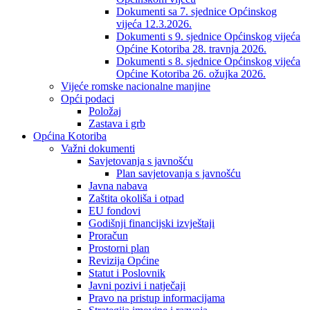
Dokumenti sa 7. sjednice Općinskog
vijeća 12.3.2026.
Dokumenti s 9. sjednice Općinskog vijeća
Općine Kotoriba 28. travnja 2026.
Dokumenti s 8. sjednice Općinskog vijeća
Općine Kotoriba 26. ožujka 2026.
Vijeće romske nacionalne manjine
Opći podaci
Položaj
Zastava i grb
Općina Kotoriba
Važni dokumenti
Savjetovanja s javnošću
Plan savjetovanja s javnošću
Javna nabava
Zaštita okoliša i otpad
EU fondovi
Godišnji financijski izvještaji
Proračun
Prostorni plan
Revizija Općine
Statut i Poslovnik
Javni pozivi i natječaji
Pravo na pristup informacijama