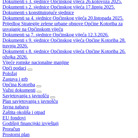
Dokumenti s 3. sjednice Općinskog vijeća 26.kolovoza 2025.
Dokumenti s 2. sjednice Općinskog vijeća 17.lipnja 2025.
Dokumenti s konstituirajuće sjednice
Dokumenti sa 4. sjednice Općinskog vijeća 20.listopada 2025.
Prijedlog Strategije zelene urbane obnove Općine Kotoriba za
usvajanje na Općinskom vijeću
Dokumenti sa 7. sjednice Općinskog vijeća 12.3.2026.
Dokumenti s 9. sjednice Općinskog vijeća Općine Kotoriba 28.
travnja 2026.
Dokumenti s 8. sjednice Općinskog vijeća Općine Kotoriba 26.
ožujka 2026.
Vijeće romske nacionalne manjine
Opći podaci
Položaj
Zastava i grb
Općina Kotoriba
Važni dokumenti
Savjetovanja s javnošću
Plan savjetovanja s javnošću
Javna nabava
Zaštita okoliša i otpad
EU fondovi
Godišnji financijski izvještaji
Proračun
Prostorni plan