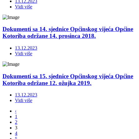
13.12.2023
Vidi više
Dokumenti sa 14. sjednice Općinskog vijeća Općine
Kotoriba održane 14. prosinca 2018.
13.12.2023
Vidi više
Dokumenti sa 15. sjednice Općinskog vijeća Općine
Kotoriba održane 12. ožujka 2019.
13.12.2023
Vidi više
‹
1
2
3
4
5