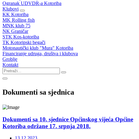
Ogranak UDVDR-a Kotoriba
Klubovi
KK Kotoriba
MK Rolling fish
MNK klub 75
NK Graničar
STK Kos-kotoriba
TK Kotoripski begači
Motonautički klub "Mura" Kotoriba
Financiranje udruga, društva i klubova
Groblje
Kontakt
Dokumenti sa sjednica
Dokumenti sa 10. sjednice Općinskog vijeća Općine
Kotoriba održane 17. srpnja 2018.
13.12.2023