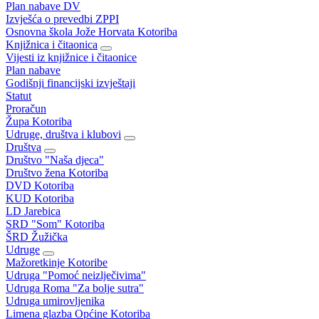
Plan nabave DV
Izvješća o prevedbi ZPPI
Osnovna škola Jože Horvata Kotoriba
Knjižnica i čitaonica
Vijesti iz knjižnice i čitaonice
Plan nabave
Godišnji financijski izvještaji
Statut
Proračun
Župa Kotoriba
Udruge, društva i klubovi
Društva
Društvo "Naša djeca"
Društvo žena Kotoriba
DVD Kotoriba
KUD Kotoriba
LD Jarebica
SRD "Som" Kotoriba
ŠRD Žužička
Udruge
Mažoretkinje Kotoribe
Udruga "Pomoć neizlječivima"
Udruga Roma "Za bolje sutra"
Udruga umirovljenika
Limena glazba Općine Kotoriba