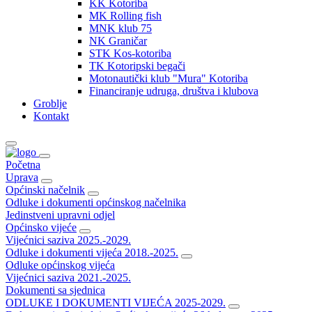
KK Kotoriba
MK Rolling fish
MNK klub 75
NK Graničar
STK Kos-kotoriba
TK Kotoripski begači
Motonautički klub "Mura" Kotoriba
Financiranje udruga, društva i klubova
Groblje
Kontakt
Početna
Uprava
Općinski načelnik
Odluke i dokumenti općinskog načelnika
Jedinstveni upravni odjel
Općinsko vijeće
Vijećnici saziva 2025.-2029.
Odluke i dokumenti vijeća 2018.-2025.
Odluke općinskog vijeća
Vijećnici saziva 2021.-2025.
Dokumenti sa sjednica
ODLUKE I DOKUMENTI VIJEĆA 2025-2029.