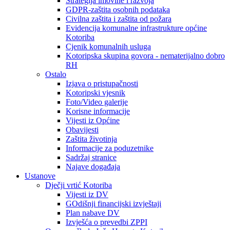
Strategija imovine i razvoja
GDPR-zaštita osobnih podataka
Civilna zaštita i zaštita od požara
Evidencija komunalne infrastrukture općine
Kotoriba
Cjenik komunalnih usluga
Kotoripska skupina govora - nematerijalno dobro
RH
Ostalo
Izjava o pristupačnosti
Kotoripski vjesnik
Foto/Video galerije
Korisne informacije
Vijesti iz Općine
Obavijesti
Zaštita životinja
Informacije za poduzetnike
Sadržaj stranice
Najave događaja
Ustanove
Dječji vrtić Kotoriba
Vijesti iz DV
GOdišnji financijski izvještaji
Plan nabave DV
Izvješća o prevedbi ZPPI