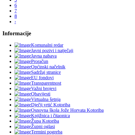
6
7
8
›
Informacije
Komunalni redar
Javni pozivi i natječaji
Javna nabava
Proračun
Općinski načelnik
Sadržaj stranice
EU fondovi
Transparentnost
Važni brojevi
Obavijesti
Virtualna šetnja
Dječji vrtić Kotoriba
Osnovna škola Jože Horvata Kotoriba
Knjižnica i čitaonica
Župa Kotoriba
Župni oglasi
Termini pogreba