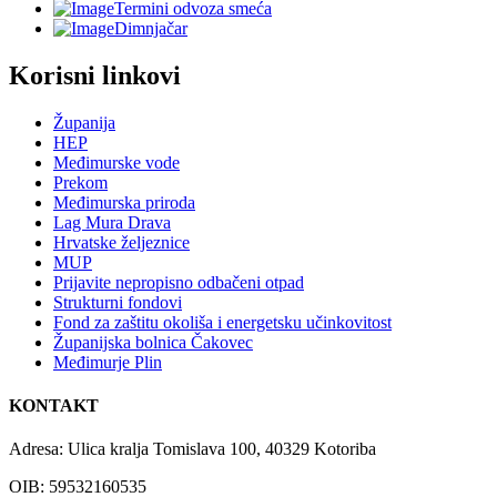
Termini odvoza smeća
Dimnjačar
Korisni linkovi
Županija
HEP
Međimurske vode
Prekom
Međimurska priroda
Lag Mura Drava
Hrvatske željeznice
MUP
Prijavite nepropisno odbačeni otpad
Strukturni fondovi
Fond za zaštitu okoliša i energetsku učinkovitost
Županijska bolnica Čakovec
Međimurje Plin
KONTAKT
Adresa: Ulica kralja Tomislava 100, 40329 Kotoriba
OIB: 59532160535