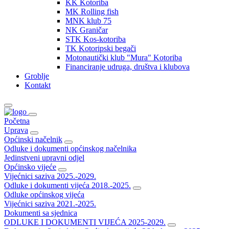
KK Kotoriba
MK Rolling fish
MNK klub 75
NK Graničar
STK Kos-kotoriba
TK Kotoripski begači
Motonautički klub "Mura" Kotoriba
Financiranje udruga, društva i klubova
Groblje
Kontakt
Početna
Uprava
Općinski načelnik
Odluke i dokumenti općinskog načelnika
Jedinstveni upravni odjel
Općinsko vijeće
Vijećnici saziva 2025.-2029.
Odluke i dokumenti vijeća 2018.-2025.
Odluke općinskog vijeća
Vijećnici saziva 2021.-2025.
Dokumenti sa sjednica
ODLUKE I DOKUMENTI VIJEĆA 2025-2029.