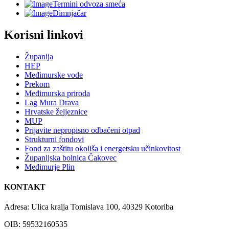
Termini odvoza smeća
Dimnjačar
Korisni linkovi
Županija
HEP
Međimurske vode
Prekom
Međimurska priroda
Lag Mura Drava
Hrvatske željeznice
MUP
Prijavite nepropisno odbačeni otpad
Strukturni fondovi
Fond za zaštitu okoliša i energetsku učinkovitost
Županijska bolnica Čakovec
Međimurje Plin
KONTAKT
Adresa: Ulica kralja Tomislava 100, 40329 Kotoriba
OIB: 59532160535