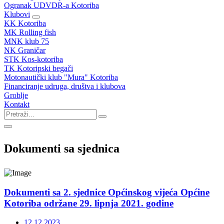
Ogranak UDVDR-a Kotoriba
Klubovi
KK Kotoriba
MK Rolling fish
MNK klub 75
NK Graničar
STK Kos-kotoriba
TK Kotoripski begači
Motonautički klub "Mura" Kotoriba
Financiranje udruga, društva i klubova
Groblje
Kontakt
Dokumenti sa sjednica
Dokumenti sa 2. sjednice Općinskog vijeća Općine
Kotoriba održane 29. lipnja 2021. godine
12.12.2023