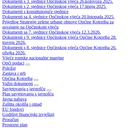
Dokumenti s 3. sjednice Općinskog vijeća 26.kolovoza 2025.
Dokumenti s 2. sjednice Općinskog vijeća 17.lipnja 2025.
Dokumenti s konstituirajuće sjednice
Dokumenti sa 4. sjednice Općinskog vijeća 20.listopada 2025.
Prijedlog Strategije zelene urbane obnove Općine Kotoriba za
usvajanje na Općinskom vijeću
Dokumenti sa 7. sjednice Općinskog vijeća 12.3.2026.
Dokumenti s 9. sjednice Općinskog vijeća Općine Kotoriba 28.
travnja 2026.
Dokumenti s 8. sjednice Općinskog vijeća Općine Kotoriba 26.
ožujka 2026.
Vijeće romske nacionalne manjine
Opći podaci
Položaj
Zastava i grb
Općina Kotoriba
Važni dokumenti
Savjetovanja s javnošću
Plan savjetovanja s javnošću
Javna nabava
Zaštita okoliša i otpad
EU fondovi
Godišnji financijski izvještaji
Proračun
Prostorni plan