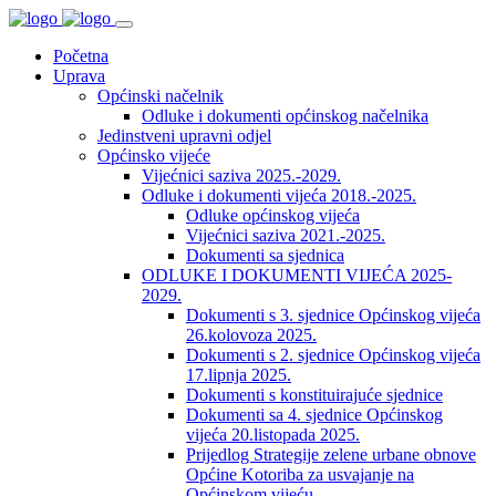
Početna
Uprava
Općinski načelnik
Odluke i dokumenti općinskog načelnika
Jedinstveni upravni odjel
Općinsko vijeće
Vijećnici saziva 2025.-2029.
Odluke i dokumenti vijeća 2018.-2025.
Odluke općinskog vijeća
Vijećnici saziva 2021.-2025.
Dokumenti sa sjednica
ODLUKE I DOKUMENTI VIJEĆA 2025-
2029.
Dokumenti s 3. sjednice Općinskog vijeća
26.kolovoza 2025.
Dokumenti s 2. sjednice Općinskog vijeća
17.lipnja 2025.
Dokumenti s konstituirajuće sjednice
Dokumenti sa 4. sjednice Općinskog
vijeća 20.listopada 2025.
Prijedlog Strategije zelene urbane obnove
Općine Kotoriba za usvajanje na
Općinskom vijeću