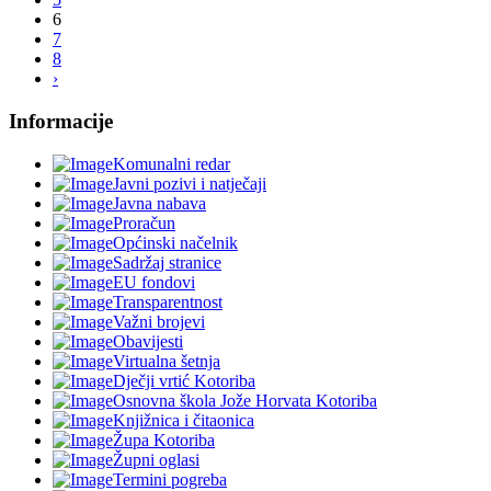
6
7
8
›
Informacije
Komunalni redar
Javni pozivi i natječaji
Javna nabava
Proračun
Općinski načelnik
Sadržaj stranice
EU fondovi
Transparentnost
Važni brojevi
Obavijesti
Virtualna šetnja
Dječji vrtić Kotoriba
Osnovna škola Jože Horvata Kotoriba
Knjižnica i čitaonica
Župa Kotoriba
Župni oglasi
Termini pogreba