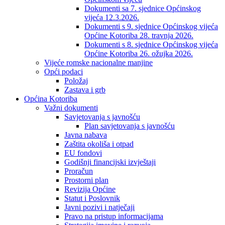
Dokumenti sa 7. sjednice Općinskog
vijeća 12.3.2026.
Dokumenti s 9. sjednice Općinskog vijeća
Općine Kotoriba 28. travnja 2026.
Dokumenti s 8. sjednice Općinskog vijeća
Općine Kotoriba 26. ožujka 2026.
Vijeće romske nacionalne manjine
Opći podaci
Položaj
Zastava i grb
Općina Kotoriba
Važni dokumenti
Savjetovanja s javnošću
Plan savjetovanja s javnošću
Javna nabava
Zaštita okoliša i otpad
EU fondovi
Godišnji financijski izvještaji
Proračun
Prostorni plan
Revizija Općine
Statut i Poslovnik
Javni pozivi i natječaji
Pravo na pristup informacijama