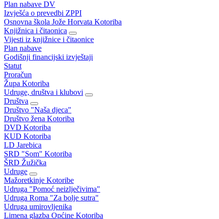
Plan nabave DV
Izvješća o prevedbi ZPPI
Osnovna škola Jože Horvata Kotoriba
Knjižnica i čitaonica
Vijesti iz knjižnice i čitaonice
Plan nabave
Godišnji financijski izvještaji
Statut
Proračun
Župa Kotoriba
Udruge, društva i klubovi
Društva
Društvo "Naša djeca"
Društvo žena Kotoriba
DVD Kotoriba
KUD Kotoriba
LD Jarebica
SRD "Som" Kotoriba
ŠRD Žužička
Udruge
Mažoretkinje Kotoribe
Udruga "Pomoć neizlječivima"
Udruga Roma "Za bolje sutra"
Udruga umirovljenika
Limena glazba Općine Kotoriba