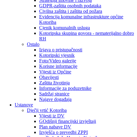
Strategija imovine i razvoja
GDPR-zaštita osobnih podataka
Civilna zaštita i zaštita od požara
Evidencija komunalne infrastrukture općine
Kotoriba
Cjenik komunalnih usluga
Kotoripska skupina govora - nematerijalno dobro
RH
Ostalo
Izjava o pristupačnosti
Kotoripski vjesnik
Foto/Video galerije
Korisne informacije
Vijesti iz Općine
Obavijesti
Zaštita životinja
Informacije za poduzetnike
Sadržaj stranice
Najave događaja
Ustanove
Dječji vrtić Kotoriba
Vijesti iz DV
GOdišnji financijski izvještaji
Plan nabave DV
Izvješća o prevedbi ZPPI