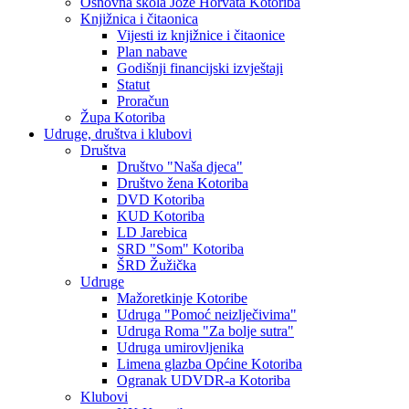
Osnovna škola Jože Horvata Kotoriba
Knjižnica i čitaonica
Vijesti iz knjižnice i čitaonice
Plan nabave
Godišnji financijski izvještaji
Statut
Proračun
Župa Kotoriba
Udruge, društva i klubovi
Društva
Društvo "Naša djeca"
Društvo žena Kotoriba
DVD Kotoriba
KUD Kotoriba
LD Jarebica
SRD "Som" Kotoriba
ŠRD Žužička
Udruge
Mažoretkinje Kotoribe
Udruga "Pomoć neizlječivima"
Udruga Roma "Za bolje sutra"
Udruga umirovljenika
Limena glazba Općine Kotoriba
Ogranak UDVDR-a Kotoriba
Klubovi