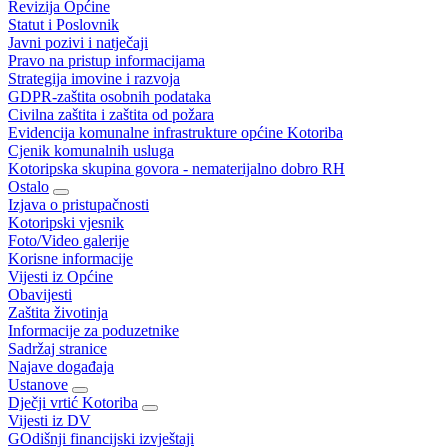
Revizija Općine
Statut i Poslovnik
Javni pozivi i natječaji
Pravo na pristup informacijama
Strategija imovine i razvoja
GDPR-zaštita osobnih podataka
Civilna zaštita i zaštita od požara
Evidencija komunalne infrastrukture općine Kotoriba
Cjenik komunalnih usluga
Kotoripska skupina govora - nematerijalno dobro RH
Ostalo
Izjava o pristupačnosti
Kotoripski vjesnik
Foto/Video galerije
Korisne informacije
Vijesti iz Općine
Obavijesti
Zaštita životinja
Informacije za poduzetnike
Sadržaj stranice
Najave događaja
Ustanove
Dječji vrtić Kotoriba
Vijesti iz DV
GOdišnji financijski izvještaji