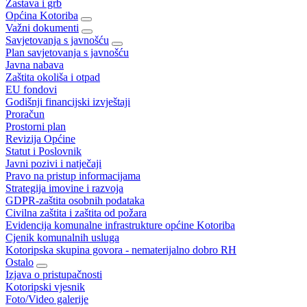
Zastava i grb
Općina Kotoriba
Važni dokumenti
Savjetovanja s javnošću
Plan savjetovanja s javnošću
Javna nabava
Zaštita okoliša i otpad
EU fondovi
Godišnji financijski izvještaji
Proračun
Prostorni plan
Revizija Općine
Statut i Poslovnik
Javni pozivi i natječaji
Pravo na pristup informacijama
Strategija imovine i razvoja
GDPR-zaštita osobnih podataka
Civilna zaštita i zaštita od požara
Evidencija komunalne infrastrukture općine Kotoriba
Cjenik komunalnih usluga
Kotoripska skupina govora - nematerijalno dobro RH
Ostalo
Izjava o pristupačnosti
Kotoripski vjesnik
Foto/Video galerije