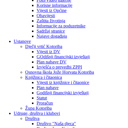
Foto/Video galerije
Korisne informacije
Vijesti iz Općine
Obavijesti
Zaštita životinja
Informacije za poduzetnike
Sadržaj stranice
Najave događaja
Ustanove
Dječji vrtić Kotoriba
Vijesti iz DV
GOdišnji financijski izvještaji
Plan nabave DV
Izvješća o prevedbi ZPPI
Osnovna škola Jože Horvata Kotoriba
Knjižnica i čitaonica
Vijesti iz knjižnice i čitaonice
Plan nabave
Godišnji financijski izvještaji
Statut
Proračun
Župa Kotoriba
Udruge, društva i klubovi
Društva
Društvo "Naša djeca"