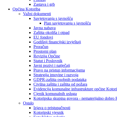
Zastava i grb
Općina Kotoriba
Važni dokumenti
Savjetovanja s javnošću
Plan savjetovanja s javnošću
Javna nabava
Zaštita okoliša i otpad
EU fondovi
Godišnji financijski izvještaji
Proračun
Prostorni plan
Revizija Općine
Statut i Poslovnik
Javni pozivi i natječaji
Pravo na pristup informacijama
Strategija imovine i razvoja
GDPR-zaštita osobnih podataka
Civilna zaštita i zaštita od požara
Evidencija komunalne infrastrukture općine Kotor
Cjenik komunalnih usluga
Kotoripska skupina govora - nematerijalno dobro
Ostalo
Izjava o pristupačnosti
Kotoripski vjesnik