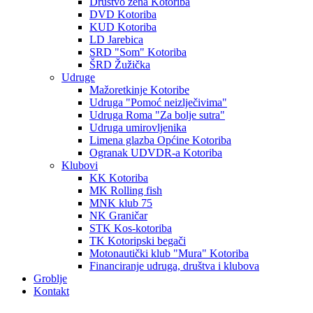
Društvo žena Kotoriba
DVD Kotoriba
KUD Kotoriba
LD Jarebica
SRD "Som" Kotoriba
ŠRD Žužička
Udruge
Mažoretkinje Kotoribe
Udruga "Pomoć neizlječivima"
Udruga Roma "Za bolje sutra"
Udruga umirovljenika
Limena glazba Općine Kotoriba
Ogranak UDVDR-a Kotoriba
Klubovi
KK Kotoriba
MK Rolling fish
MNK klub 75
NK Graničar
STK Kos-kotoriba
TK Kotoripski begači
Motonautički klub "Mura" Kotoriba
Financiranje udruga, društva i klubova
Groblje
Kontakt