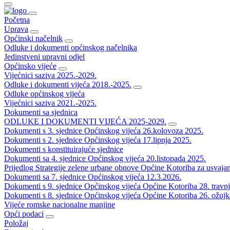
Početna
Uprava
Općinski načelnik
Odluke i dokumenti općinskog načelnika
Jedinstveni upravni odjel
Općinsko vijeće
Vijećnici saziva 2025.-2029.
Odluke i dokumenti vijeća 2018.-2025.
Odluke općinskog vijeća
Vijećnici saziva 2021.-2025.
Dokumenti sa sjednica
ODLUKE I DOKUMENTI VIJEĆA 2025-2029.
Dokumenti s 3. sjednice Općinskog vijeća 26.kolovoza 2025.
Dokumenti s 2. sjednice Općinskog vijeća 17.lipnja 2025.
Dokumenti s konstituirajuće sjednice
Dokumenti sa 4. sjednice Općinskog vijeća 20.listopada 2025.
Prijedlog Strategije zelene urbane obnove Općine Kotoriba za usvaja
Dokumenti sa 7. sjednice Općinskog vijeća 12.3.2026.
Dokumenti s 9. sjednice Općinskog vijeća Općine Kotoriba 28. travn
Dokumenti s 8. sjednice Općinskog vijeća Općine Kotoriba 26. ožujk
Vijeće romske nacionalne manjine
Opći podaci
Položaj