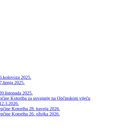
26.kolovoza 2025.
7.lipnja 2025.
20.listopada 2025.
Općine Kotoriba za usvajanje na Općinskom vijeću
12.3.2026.
pćine Kotoriba 28. travnja 2026.
pćine Kotoriba 26. ožujka 2026.