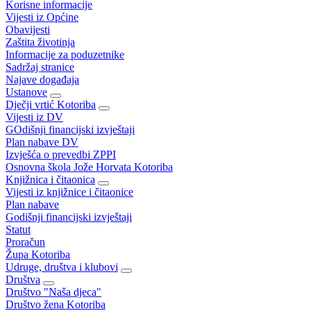
Korisne informacije
Vijesti iz Općine
Obavijesti
Zaštita životinja
Informacije za poduzetnike
Sadržaj stranice
Najave događaja
Ustanove
Dječji vrtić Kotoriba
Vijesti iz DV
GOdišnji financijski izvještaji
Plan nabave DV
Izvješća o prevedbi ZPPI
Osnovna škola Jože Horvata Kotoriba
Knjižnica i čitaonica
Vijesti iz knjižnice i čitaonice
Plan nabave
Godišnji financijski izvještaji
Statut
Proračun
Župa Kotoriba
Udruge, društva i klubovi
Društva
Društvo "Naša djeca"
Društvo žena Kotoriba