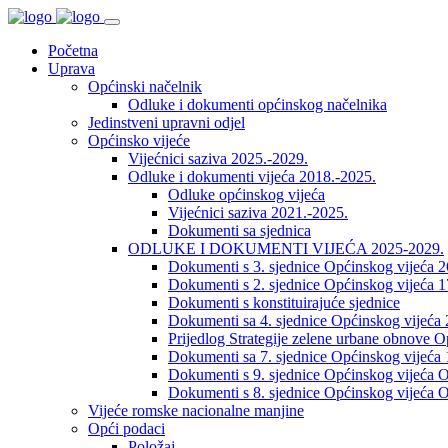
Početna
Uprava
Općinski načelnik
Odluke i dokumenti općinskog načelnika
Jedinstveni upravni odjel
Općinsko vijeće
Vijećnici saziva 2025.-2029.
Odluke i dokumenti vijeća 2018.-2025.
Odluke općinskog vijeća
Vijećnici saziva 2021.-2025.
Dokumenti sa sjednica
ODLUKE I DOKUMENTI VIJEĆA 2025-2029.
Dokumenti s 3. sjednice Općinskog vijeća 
Dokumenti s 2. sjednice Općinskog vijeća 1
Dokumenti s konstituirajuće sjednice
Dokumenti sa 4. sjednice Općinskog vijeća 
Prijedlog Strategije zelene urbane obnove 
Dokumenti sa 7. sjednice Općinskog vijeća 
Dokumenti s 9. sjednice Općinskog vijeća O
Dokumenti s 8. sjednice Općinskog vijeća O
Vijeće romske nacionalne manjine
Opći podaci
Položaj