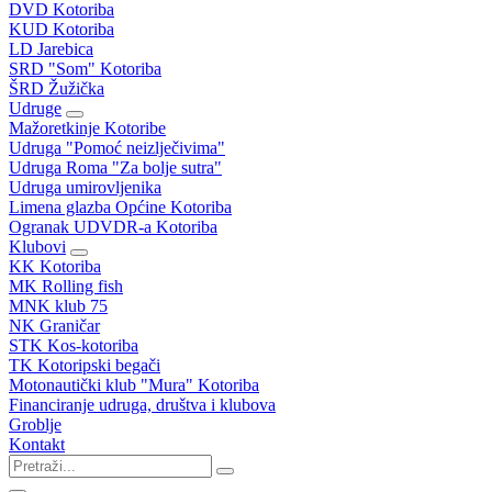
DVD Kotoriba
KUD Kotoriba
LD Jarebica
SRD "Som" Kotoriba
ŠRD Žužička
Udruge
Mažoretkinje Kotoribe
Udruga "Pomoć neizlječivima"
Udruga Roma "Za bolje sutra"
Udruga umirovljenika
Limena glazba Općine Kotoriba
Ogranak UDVDR-a Kotoriba
Klubovi
KK Kotoriba
MK Rolling fish
MNK klub 75
NK Graničar
STK Kos-kotoriba
TK Kotoripski begači
Motonautički klub "Mura" Kotoriba
Financiranje udruga, društva i klubova
Groblje
Kontakt