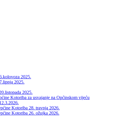
26.kolovoza 2025.
7.lipnja 2025.
20.listopada 2025.
Općine Kotoriba za usvajanje na Općinskom vijeću
12.3.2026.
pćine Kotoriba 28. travnja 2026.
pćine Kotoriba 26. ožujka 2026.