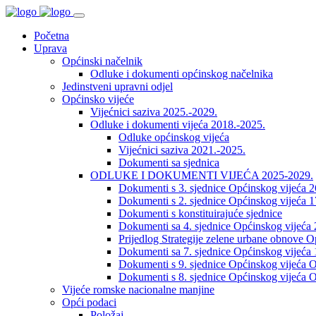
Početna
Uprava
Općinski načelnik
Odluke i dokumenti općinskog načelnika
Jedinstveni upravni odjel
Općinsko vijeće
Vijećnici saziva 2025.-2029.
Odluke i dokumenti vijeća 2018.-2025.
Odluke općinskog vijeća
Vijećnici saziva 2021.-2025.
Dokumenti sa sjednica
ODLUKE I DOKUMENTI VIJEĆA 2025-2029.
Dokumenti s 3. sjednice Općinskog vijeća 
Dokumenti s 2. sjednice Općinskog vijeća 1
Dokumenti s konstituirajuće sjednice
Dokumenti sa 4. sjednice Općinskog vijeća 
Prijedlog Strategije zelene urbane obnove 
Dokumenti sa 7. sjednice Općinskog vijeća 
Dokumenti s 9. sjednice Općinskog vijeća O
Dokumenti s 8. sjednice Općinskog vijeća O
Vijeće romske nacionalne manjine
Opći podaci
Položaj