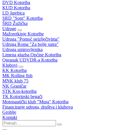
DVD Kotoriba
KUD Kotoriba
LD Jarebica
SRD "Som" Kotoriba
ŠRD Žužička
Udruge
Mažoretkinje Kotoribe
Udruga "Pomoć neizlječivima"
Udruga Roma "Za bolje sutra"
Udruga umirovljenika
Limena glazba Općine Kotoriba
Ogranak UDVDR-a Kotoriba
Klubovi
KK Kotoriba
MK Rolling fish
MNK klub 75
NK Graničar
STK Kos-kotoriba
TK Kotoripski begači
Motonautički klub "Mura" Kotoriba
Financiranje udruga, društva i klubova
Groblje
Kontakt