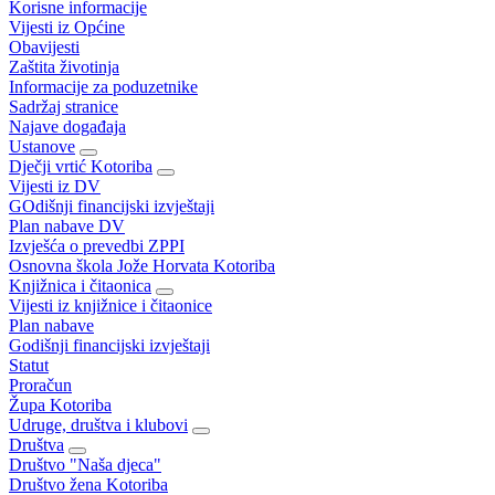
Korisne informacije
Vijesti iz Općine
Obavijesti
Zaštita životinja
Informacije za poduzetnike
Sadržaj stranice
Najave događaja
Ustanove
Dječji vrtić Kotoriba
Vijesti iz DV
GOdišnji financijski izvještaji
Plan nabave DV
Izvješća o prevedbi ZPPI
Osnovna škola Jože Horvata Kotoriba
Knjižnica i čitaonica
Vijesti iz knjižnice i čitaonice
Plan nabave
Godišnji financijski izvještaji
Statut
Proračun
Župa Kotoriba
Udruge, društva i klubovi
Društva
Društvo "Naša djeca"
Društvo žena Kotoriba