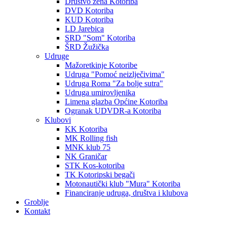
Društvo žena Kotoriba
DVD Kotoriba
KUD Kotoriba
LD Jarebica
SRD "Som" Kotoriba
ŠRD Žužička
Udruge
Mažoretkinje Kotoribe
Udruga "Pomoć neizlječivima"
Udruga Roma "Za bolje sutra"
Udruga umirovljenika
Limena glazba Općine Kotoriba
Ogranak UDVDR-a Kotoriba
Klubovi
KK Kotoriba
MK Rolling fish
MNK klub 75
NK Graničar
STK Kos-kotoriba
TK Kotoripski begači
Motonautički klub "Mura" Kotoriba
Financiranje udruga, društva i klubova
Groblje
Kontakt