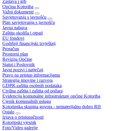
Zastava i grb
Općina Kotoriba
Važni dokumenti
Savjetovanja s javnošću
Plan savjetovanja s javnošću
Javna nabava
Zaštita okoliša i otpad
EU fondovi
Godišnji financijski izvještaji
Proračun
Prostorni plan
Revizija Općine
Statut i Poslovnik
Javni pozivi i natječaji
Pravo na pristup informacijama
Strategija imovine i razvoja
GDPR-zaštita osobnih podataka
Civilna zaštita i zaštita od požara
Evidencija komunalne infrastrukture općine Kotoriba
Cjenik komunalnih usluga
Kotoripska skupina govora - nematerijalno dobro RH
Ostalo
Izjava o pristupačnosti
Kotoripski vjesnik
Foto/Video galerije