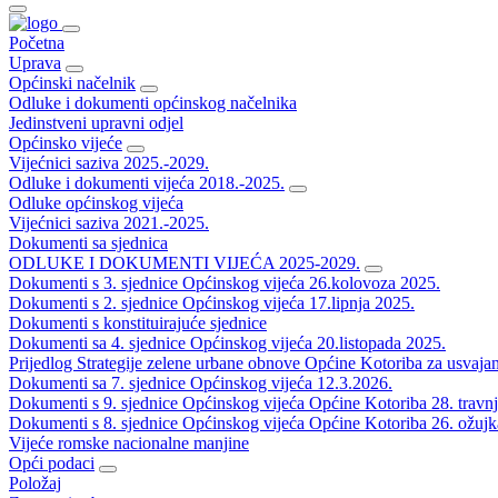
Početna
Uprava
Općinski načelnik
Odluke i dokumenti općinskog načelnika
Jedinstveni upravni odjel
Općinsko vijeće
Vijećnici saziva 2025.-2029.
Odluke i dokumenti vijeća 2018.-2025.
Odluke općinskog vijeća
Vijećnici saziva 2021.-2025.
Dokumenti sa sjednica
ODLUKE I DOKUMENTI VIJEĆA 2025-2029.
Dokumenti s 3. sjednice Općinskog vijeća 26.kolovoza 2025.
Dokumenti s 2. sjednice Općinskog vijeća 17.lipnja 2025.
Dokumenti s konstituirajuće sjednice
Dokumenti sa 4. sjednice Općinskog vijeća 20.listopada 2025.
Prijedlog Strategije zelene urbane obnove Općine Kotoriba za usvaja
Dokumenti sa 7. sjednice Općinskog vijeća 12.3.2026.
Dokumenti s 9. sjednice Općinskog vijeća Općine Kotoriba 28. travn
Dokumenti s 8. sjednice Općinskog vijeća Općine Kotoriba 26. ožujk
Vijeće romske nacionalne manjine
Opći podaci
Položaj