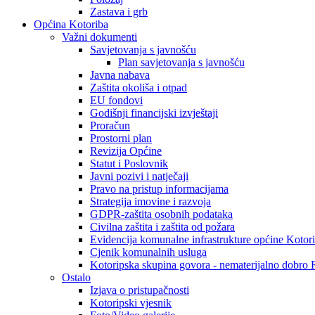
Zastava i grb
Općina Kotoriba
Važni dokumenti
Savjetovanja s javnošću
Plan savjetovanja s javnošću
Javna nabava
Zaštita okoliša i otpad
EU fondovi
Godišnji financijski izvještaji
Proračun
Prostorni plan
Revizija Općine
Statut i Poslovnik
Javni pozivi i natječaji
Pravo na pristup informacijama
Strategija imovine i razvoja
GDPR-zaštita osobnih podataka
Civilna zaštita i zaštita od požara
Evidencija komunalne infrastrukture općine Kotor
Cjenik komunalnih usluga
Kotoripska skupina govora - nematerijalno dobro
Ostalo
Izjava o pristupačnosti
Kotoripski vjesnik