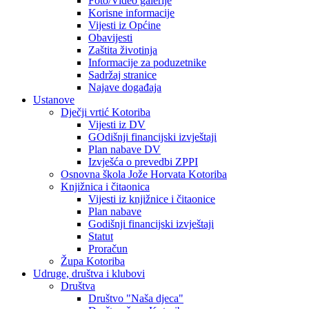
Foto/Video galerije
Korisne informacije
Vijesti iz Općine
Obavijesti
Zaštita životinja
Informacije za poduzetnike
Sadržaj stranice
Najave događaja
Ustanove
Dječji vrtić Kotoriba
Vijesti iz DV
GOdišnji financijski izvještaji
Plan nabave DV
Izvješća o prevedbi ZPPI
Osnovna škola Jože Horvata Kotoriba
Knjižnica i čitaonica
Vijesti iz knjižnice i čitaonice
Plan nabave
Godišnji financijski izvještaji
Statut
Proračun
Župa Kotoriba
Udruge, društva i klubovi
Društva
Društvo "Naša djeca"