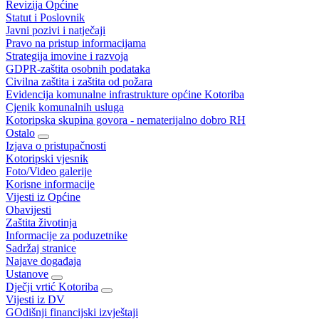
Revizija Općine
Statut i Poslovnik
Javni pozivi i natječaji
Pravo na pristup informacijama
Strategija imovine i razvoja
GDPR-zaštita osobnih podataka
Civilna zaštita i zaštita od požara
Evidencija komunalne infrastrukture općine Kotoriba
Cjenik komunalnih usluga
Kotoripska skupina govora - nematerijalno dobro RH
Ostalo
Izjava o pristupačnosti
Kotoripski vjesnik
Foto/Video galerije
Korisne informacije
Vijesti iz Općine
Obavijesti
Zaštita životinja
Informacije za poduzetnike
Sadržaj stranice
Najave događaja
Ustanove
Dječji vrtić Kotoriba
Vijesti iz DV
GOdišnji financijski izvještaji