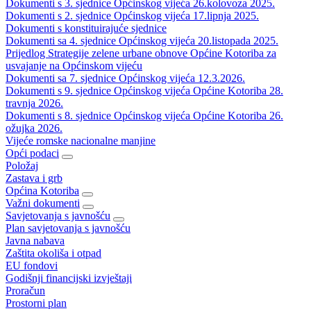
Dokumenti s 3. sjednice Općinskog vijeća 26.kolovoza 2025.
Dokumenti s 2. sjednice Općinskog vijeća 17.lipnja 2025.
Dokumenti s konstituirajuće sjednice
Dokumenti sa 4. sjednice Općinskog vijeća 20.listopada 2025.
Prijedlog Strategije zelene urbane obnove Općine Kotoriba za
usvajanje na Općinskom vijeću
Dokumenti sa 7. sjednice Općinskog vijeća 12.3.2026.
Dokumenti s 9. sjednice Općinskog vijeća Općine Kotoriba 28.
travnja 2026.
Dokumenti s 8. sjednice Općinskog vijeća Općine Kotoriba 26.
ožujka 2026.
Vijeće romske nacionalne manjine
Opći podaci
Položaj
Zastava i grb
Općina Kotoriba
Važni dokumenti
Savjetovanja s javnošću
Plan savjetovanja s javnošću
Javna nabava
Zaštita okoliša i otpad
EU fondovi
Godišnji financijski izvještaji
Proračun
Prostorni plan