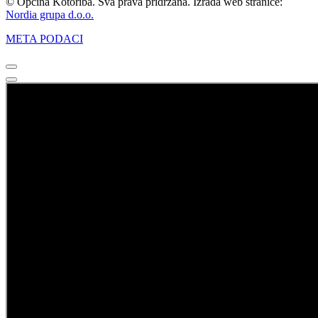
© Općina Kotoriba. Sva prava pridržana. Izrada web stranice:
Nordia grupa d.o.o.
META PODACI