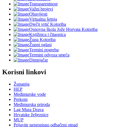
Transparentnost
Važni brojevi
Obavijesti
Virtualna šetnja
Dječji vrtić Kotoriba
Osnovna škola Jože Horvata Kotoriba
Knjižnica i čitaonica
Župa Kotoriba
Župni oglasi
Termini pogreba
Termini odvoza smeća
Dimnjačar
Korisni linkovi
Županija
HEP
Međimurske vode
Prekom
Međimurska priroda
Lag Mura Drava
Hrvatske željeznice
MUP
Prijavite nepropisno odbačeni otpad