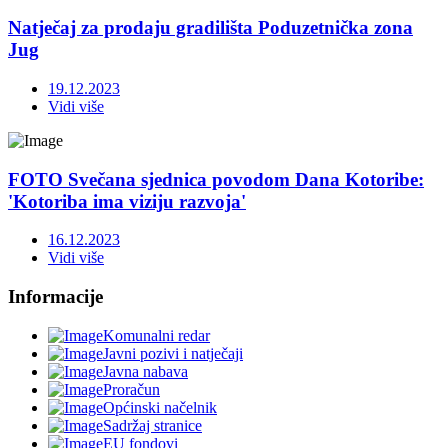
Natječaj za prodaju gradilišta Poduzetnička zona
Jug
19.12.2023
Vidi više
FOTO Svečana sjednica povodom Dana Kotoribe:
'Kotoriba ima viziju razvoja'
16.12.2023
Vidi više
Informacije
Komunalni redar
Javni pozivi i natječaji
Javna nabava
Proračun
Općinski načelnik
Sadržaj stranice
EU fondovi