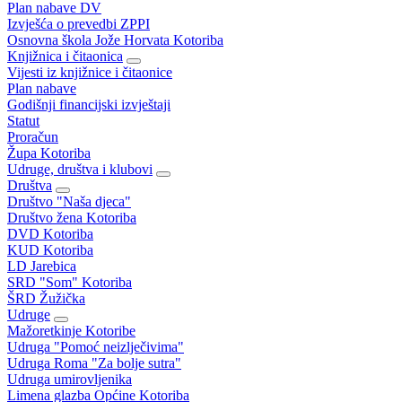
Plan nabave DV
Izvješća o prevedbi ZPPI
Osnovna škola Jože Horvata Kotoriba
Knjižnica i čitaonica
Vijesti iz knjižnice i čitaonice
Plan nabave
Godišnji financijski izvještaji
Statut
Proračun
Župa Kotoriba
Udruge, društva i klubovi
Društva
Društvo "Naša djeca"
Društvo žena Kotoriba
DVD Kotoriba
KUD Kotoriba
LD Jarebica
SRD "Som" Kotoriba
ŠRD Žužička
Udruge
Mažoretkinje Kotoribe
Udruga "Pomoć neizlječivima"
Udruga Roma "Za bolje sutra"
Udruga umirovljenika
Limena glazba Općine Kotoriba