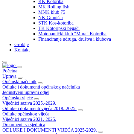
KK Kotoriba
MK Rolling fish
MNK klub 75
NK Graničar
STK Kos-kotoriba
TK Kotoripski begači
Motonautički klub "Mura" Kotoriba
Financiranje udruga, društva i klubova
Groblje
Kontakt
Početna
Uprava
Općinski načelnik
Odluke i dokumenti općinskog načelnika
Jedinstveni upravni odjel
Općinsko vijeće
Vijećnici saziva 2025.-2029.
Odluke i dokumenti vijeća 2018.-2025.
Odluke općinskog vijeća
Vijećnici saziva 2021.-2025.
Dokumenti sa sjednica
ODLUKE I DOKUMENTI VIJEĆA 2025-2029.