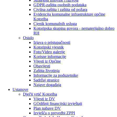
Strategija imovine i razvoja
GDPR-zaštita osobnih podataka
Civilna zaštita i zaštita od požara
Evidencija komunalne infrastrukture općine
Kotoriba
Cjenik komunalnih usluga
Kotoripska skupina govora - nematerijalno dobro
RH
Ostalo
Izjava o pristupačnosti
Kotoripski vjesnik
Foto/Video galerije
Korisne informacije
Vijesti iz Općine
Obavijesti
Zaštita životinja
Informacije za poduzetnike
Sadržaj stranice
Najave događaja
Ustanove
Dječji vrtić Kotoriba
Vijesti iz DV
GOdišnji financijski izvještaji
Plan nabave DV
Izvješća o prevedbi ZPPI