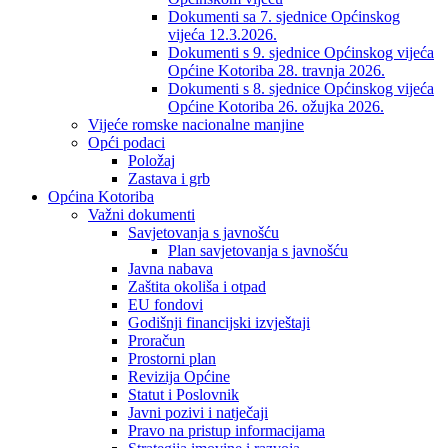
Dokumenti sa 7. sjednice Općinskog
vijeća 12.3.2026.
Dokumenti s 9. sjednice Općinskog vijeća
Općine Kotoriba 28. travnja 2026.
Dokumenti s 8. sjednice Općinskog vijeća
Općine Kotoriba 26. ožujka 2026.
Vijeće romske nacionalne manjine
Opći podaci
Položaj
Zastava i grb
Općina Kotoriba
Važni dokumenti
Savjetovanja s javnošću
Plan savjetovanja s javnošću
Javna nabava
Zaštita okoliša i otpad
EU fondovi
Godišnji financijski izvještaji
Proračun
Prostorni plan
Revizija Općine
Statut i Poslovnik
Javni pozivi i natječaji
Pravo na pristup informacijama