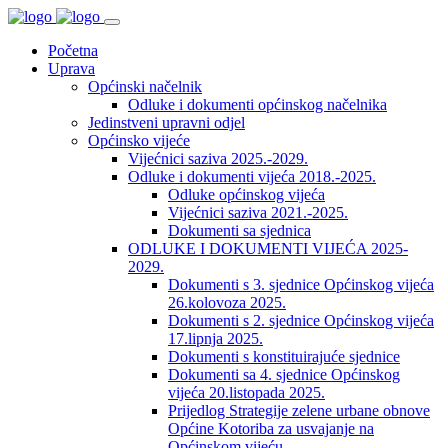
Početna
Uprava
Općinski načelnik
Odluke i dokumenti općinskog načelnika
Jedinstveni upravni odjel
Općinsko vijeće
Vijećnici saziva 2025.-2029.
Odluke i dokumenti vijeća 2018.-2025.
Odluke općinskog vijeća
Vijećnici saziva 2021.-2025.
Dokumenti sa sjednica
ODLUKE I DOKUMENTI VIJEĆA 2025-
2029.
Dokumenti s 3. sjednice Općinskog vijeća
26.kolovoza 2025.
Dokumenti s 2. sjednice Općinskog vijeća
17.lipnja 2025.
Dokumenti s konstituirajuće sjednice
Dokumenti sa 4. sjednice Općinskog
vijeća 20.listopada 2025.
Prijedlog Strategije zelene urbane obnove
Općine Kotoriba za usvajanje na
Općinskom vijeću