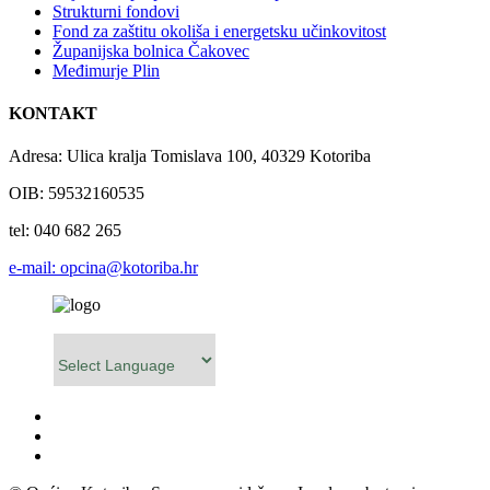
Strukturni fondovi
Fond za zaštitu okoliša i energetsku učinkovitost
Županijska bolnica Čakovec
Međimurje Plin
KONTAKT
Adresa: Ulica kralja Tomislava 100, 40329 Kotoriba
OIB: 59532160535
tel: 040 682 265
e-mail: opcina@kotoriba.hr
Powered by