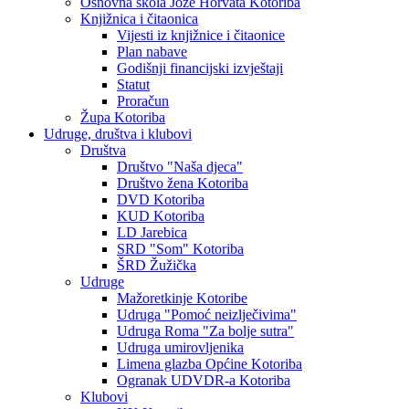
Osnovna škola Jože Horvata Kotoriba
Knjižnica i čitaonica
Vijesti iz knjižnice i čitaonice
Plan nabave
Godišnji financijski izvještaji
Statut
Proračun
Župa Kotoriba
Udruge, društva i klubovi
Društva
Društvo "Naša djeca"
Društvo žena Kotoriba
DVD Kotoriba
KUD Kotoriba
LD Jarebica
SRD "Som" Kotoriba
ŠRD Žužička
Udruge
Mažoretkinje Kotoribe
Udruga "Pomoć neizlječivima"
Udruga Roma "Za bolje sutra"
Udruga umirovljenika
Limena glazba Općine Kotoriba
Ogranak UDVDR-a Kotoriba
Klubovi