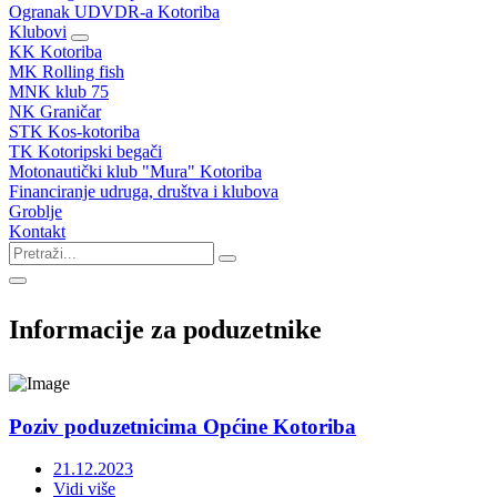
Ogranak UDVDR-a Kotoriba
Klubovi
KK Kotoriba
MK Rolling fish
MNK klub 75
NK Graničar
STK Kos-kotoriba
TK Kotoripski begači
Motonautički klub "Mura" Kotoriba
Financiranje udruga, društva i klubova
Groblje
Kontakt
Informacije za poduzetnike
Poziv poduzetnicima Općine Kotoriba
21.12.2023
Vidi više