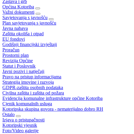
Zastava i grb
Općina Kotoriba
Važni dokumenti
Savjetovanja s javnošću
Plan savjetovanja s javnošću
Javna nabava
Zaštita okoliša i otpad
EU fondovi
Godišnji financijski izvještaji
Proračun
Prostorni plan
Revizija Općine
Statut i Poslovnik
Javni pozivi i natječaji
Pravo na pristup informacijama
Strategija imovine i razvoja
GDPR-zaštita osobnih podataka
Civilna zaštita i zaštita od požara
Evidencija komunalne infrastrukture općine Kotoriba
Cjenik komunalnih usluga
Kotoripska skupina govora - nematerijalno dobro RH
Ostalo
Izjava o pristupačnosti
Kotoripski vjesnik
Foto/Video galerije