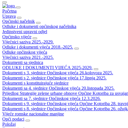
Početna
Uprava
Općinski načelnik
Odluke i dokumenti općinskog načelnika
Jedinstveni upravni odjel
Općinsko vijeće
Vijećnici saziva 2025.-2029.
Odluke i dokumenti vijeća 2018.-2025.
Odluke općinskog vijeća
Vijećnici saziva 2021.-2025.
Dokumenti sa sjednica
ODLUKE I DOKUMENTI VIJEĆA 2025-2029.
Dokumenti s 3. sjednice Općinskog vijeća 26.kolovoza 2025.
Dokumenti s 2. sjednice Općinskog vijeća 17.lipnja 2025.
Dokumenti s konstituirajuće sjednice
Dokumenti sa 4. sjednice Općinskog vijeća 20.listopada 2025.
Prijedlog Strategije zelene urbane obnove Općine Kotoriba za usvaja
Dokumenti sa 7. sjednice Općinskog vijeća 12.3.2026.
Dokumenti s 9. sjednice Općinskog vijeća Općine Kotoriba 28. travn
Dokumenti s 8. sjednice Općinskog vijeća Općine Kotoriba 26. ožujk
Vijeće romske nacionalne manjine
Opći podaci
Položaj