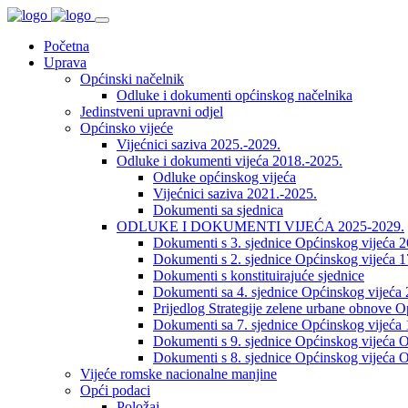
Početna
Uprava
Općinski načelnik
Odluke i dokumenti općinskog načelnika
Jedinstveni upravni odjel
Općinsko vijeće
Vijećnici saziva 2025.-2029.
Odluke i dokumenti vijeća 2018.-2025.
Odluke općinskog vijeća
Vijećnici saziva 2021.-2025.
Dokumenti sa sjednica
ODLUKE I DOKUMENTI VIJEĆA 2025-2029.
Dokumenti s 3. sjednice Općinskog vijeća 
Dokumenti s 2. sjednice Općinskog vijeća 1
Dokumenti s konstituirajuće sjednice
Dokumenti sa 4. sjednice Općinskog vijeća 
Prijedlog Strategije zelene urbane obnove 
Dokumenti sa 7. sjednice Općinskog vijeća 
Dokumenti s 9. sjednice Općinskog vijeća O
Dokumenti s 8. sjednice Općinskog vijeća O
Vijeće romske nacionalne manjine
Opći podaci
Položaj