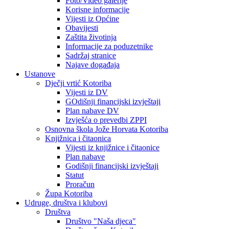
Foto/Video galerije
Korisne informacije
Vijesti iz Općine
Obavijesti
Zaštita životinja
Informacije za poduzetnike
Sadržaj stranice
Najave događaja
Ustanove
Dječji vrtić Kotoriba
Vijesti iz DV
GOdišnji financijski izvještaji
Plan nabave DV
Izvješća o prevedbi ZPPI
Osnovna škola Jože Horvata Kotoriba
Knjižnica i čitaonica
Vijesti iz knjižnice i čitaonice
Plan nabave
Godišnji financijski izvještaji
Statut
Proračun
Župa Kotoriba
Udruge, društva i klubovi
Društva
Društvo "Naša djeca"