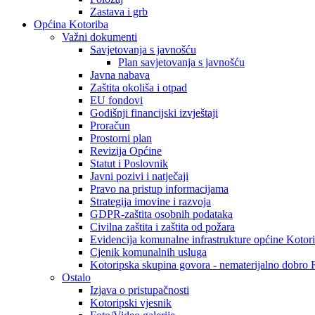
Zastava i grb
Općina Kotoriba
Važni dokumenti
Savjetovanja s javnošću
Plan savjetovanja s javnošću
Javna nabava
Zaštita okoliša i otpad
EU fondovi
Godišnji financijski izvještaji
Proračun
Prostorni plan
Revizija Općine
Statut i Poslovnik
Javni pozivi i natječaji
Pravo na pristup informacijama
Strategija imovine i razvoja
GDPR-zaštita osobnih podataka
Civilna zaštita i zaštita od požara
Evidencija komunalne infrastrukture općine Kotor
Cjenik komunalnih usluga
Kotoripska skupina govora - nematerijalno dobro
Ostalo
Izjava o pristupačnosti
Kotoripski vjesnik