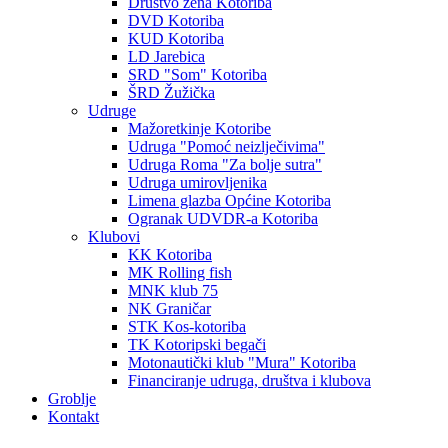
Društvo žena Kotoriba
DVD Kotoriba
KUD Kotoriba
LD Jarebica
SRD "Som" Kotoriba
ŠRD Žužička
Udruge
Mažoretkinje Kotoribe
Udruga "Pomoć neizlječivima"
Udruga Roma "Za bolje sutra"
Udruga umirovljenika
Limena glazba Općine Kotoriba
Ogranak UDVDR-a Kotoriba
Klubovi
KK Kotoriba
MK Rolling fish
MNK klub 75
NK Graničar
STK Kos-kotoriba
TK Kotoripski begači
Motonautički klub "Mura" Kotoriba
Financiranje udruga, društva i klubova
Groblje
Kontakt