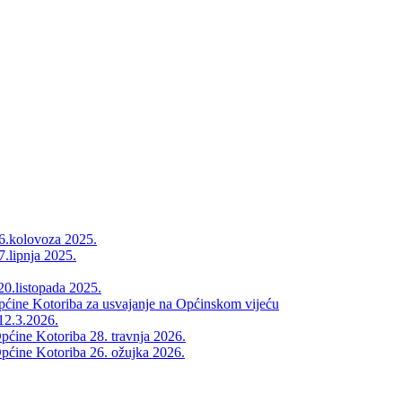
26.kolovoza 2025.
7.lipnja 2025.
20.listopada 2025.
Općine Kotoriba za usvajanje na Općinskom vijeću
12.3.2026.
pćine Kotoriba 28. travnja 2026.
pćine Kotoriba 26. ožujka 2026.