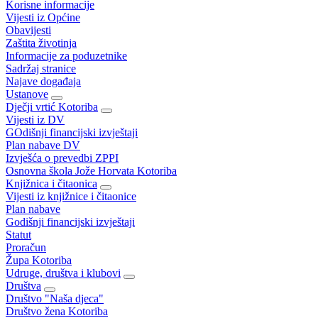
Korisne informacije
Vijesti iz Općine
Obavijesti
Zaštita životinja
Informacije za poduzetnike
Sadržaj stranice
Najave događaja
Ustanove
Dječji vrtić Kotoriba
Vijesti iz DV
GOdišnji financijski izvještaji
Plan nabave DV
Izvješća o prevedbi ZPPI
Osnovna škola Jože Horvata Kotoriba
Knjižnica i čitaonica
Vijesti iz knjižnice i čitaonice
Plan nabave
Godišnji financijski izvještaji
Statut
Proračun
Župa Kotoriba
Udruge, društva i klubovi
Društva
Društvo "Naša djeca"
Društvo žena Kotoriba