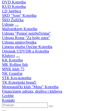
DVD Kotoriba
KUD Kotoriba
LD Jarebica
SRD "Som" Kotoriba
ŠRD Žužička
Udruge
Mažoretkinje Kotoribe
Udruga "Pomoć neizlječivima"
Udruga Roma "Za bolje sutra"
Udruga umirovljenika
Limena glazba Općine Kotoriba
Ogranak UDVDR-a Kotoriba
Klubovi
KK Kotoriba
MK Rolling fish
MNK klub 75
NK Graničar
STK Kos-kotoriba
TK Kotoripski begači
Motonautički klub "Mura" Kotoriba
Financiranje udruga, društva i klubova
Groblje
Kontakt