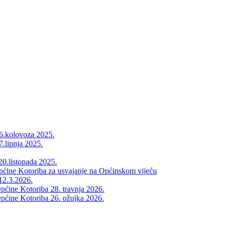
26.kolovoza 2025.
7.lipnja 2025.
20.listopada 2025.
Općine Kotoriba za usvajanje na Općinskom vijeću
12.3.2026.
pćine Kotoriba 28. travnja 2026.
pćine Kotoriba 26. ožujka 2026.