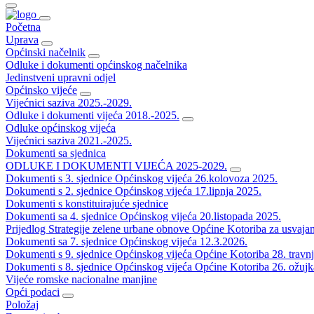
Početna
Uprava
Općinski načelnik
Odluke i dokumenti općinskog načelnika
Jedinstveni upravni odjel
Općinsko vijeće
Vijećnici saziva 2025.-2029.
Odluke i dokumenti vijeća 2018.-2025.
Odluke općinskog vijeća
Vijećnici saziva 2021.-2025.
Dokumenti sa sjednica
ODLUKE I DOKUMENTI VIJEĆA 2025-2029.
Dokumenti s 3. sjednice Općinskog vijeća 26.kolovoza 2025.
Dokumenti s 2. sjednice Općinskog vijeća 17.lipnja 2025.
Dokumenti s konstituirajuće sjednice
Dokumenti sa 4. sjednice Općinskog vijeća 20.listopada 2025.
Prijedlog Strategije zelene urbane obnove Općine Kotoriba za usvaja
Dokumenti sa 7. sjednice Općinskog vijeća 12.3.2026.
Dokumenti s 9. sjednice Općinskog vijeća Općine Kotoriba 28. travn
Dokumenti s 8. sjednice Općinskog vijeća Općine Kotoriba 26. ožujk
Vijeće romske nacionalne manjine
Opći podaci
Položaj