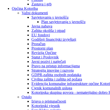
Zastava i grb
Općina Kotoriba
Važni dokumenti
Savjetovanja s javnošću
Plan savjetovanja s javnošću
Javna nabava
Zaštita okoliša i otpad
EU fondovi
Godišnji financijski izvještaji
Proračun
Prostorni plan
Revizija Općine
Statut i Poslovnik
Javni pozivi i natječaji
Pravo na pristup informacijama
Strategija imovine i razvoja
GDPR-zaštita osobnih podataka
Civilna zaštita i zaštita od požara
Evidencija komunalne infrastrukture općine Kotor
Cjenik komunalnih usluga
Kotoripska skupina govora - nematerijalno dobro
Ostalo
Izjava o pristupačnosti
Kotoripski vjesnik