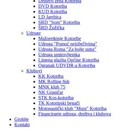
Društvo žena Kotoriba
DVD Kotoriba
KUD Kotoriba
LD Jarebica
SRD "Som" Kotoriba
ŠRD Žužička
Udruge
Mažoretkinje Kotoribe
Udruga "Pomoć neizlječivima"
Udruga Roma "Za bolje sutra"
Udruga umirovljenika
Limena glazba Općine Kotoriba
Ogranak UDVDR-a Kotoriba
Klubovi
KK Kotoriba
MK Rolling fish
MNK klub 75
NK Graničar
STK Kos-kotoriba
TK Kotoripski begači
Motonautički klub "Mura" Kotoriba
Financiranje udruga, društva i klubova
Groblje
Kontakt