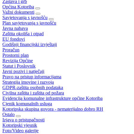
Zastava i grb
Općina Kotoriba
Važni dokumenti
Savjetovanja s javnošću
Plan savjetovanja s javnošću
Javna nabava
Zaštita okoliša i otpad
EU fondovi
Godišnji financijski izvještaji
Proračun
Prostorni plan
Revizija Općine
Statut i Poslovnik
Javni pozivi i natječaji
Pravo na pristup informacijama
Strategija imovine i razvoja
GDPR-zaštita osobnih podataka
Civilna zaštita i zaštita od požara
Evidencija komunalne infrastrukture općine Kotoriba
Cjenik komunalnih usluga
Kotoripska skupina govora - nematerijalno dobro RH
Ostalo
Izjava o pristupačnosti
Kotoripski vjesnik
Foto/Video galerije