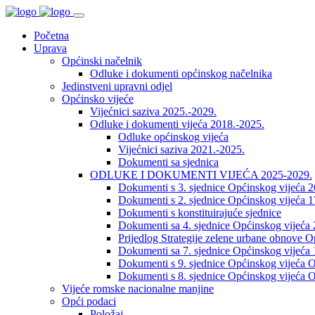
Početna
Uprava
Općinski načelnik
Odluke i dokumenti općinskog načelnika
Jedinstveni upravni odjel
Općinsko vijeće
Vijećnici saziva 2025.-2029.
Odluke i dokumenti vijeća 2018.-2025.
Odluke općinskog vijeća
Vijećnici saziva 2021.-2025.
Dokumenti sa sjednica
ODLUKE I DOKUMENTI VIJEĆA 2025-2029.
Dokumenti s 3. sjednice Općinskog vijeća 
Dokumenti s 2. sjednice Općinskog vijeća 1
Dokumenti s konstituirajuće sjednice
Dokumenti sa 4. sjednice Općinskog vijeća 
Prijedlog Strategije zelene urbane obnove 
Dokumenti sa 7. sjednice Općinskog vijeća 
Dokumenti s 9. sjednice Općinskog vijeća O
Dokumenti s 8. sjednice Općinskog vijeća O
Vijeće romske nacionalne manjine
Opći podaci
Položaj