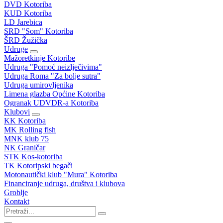
DVD Kotoriba
KUD Kotoriba
LD Jarebica
SRD "Som" Kotoriba
ŠRD Žužička
Udruge
Mažoretkinje Kotoribe
Udruga "Pomoć neizlječivima"
Udruga Roma "Za bolje sutra"
Udruga umirovljenika
Limena glazba Općine Kotoriba
Ogranak UDVDR-a Kotoriba
Klubovi
KK Kotoriba
MK Rolling fish
MNK klub 75
NK Graničar
STK Kos-kotoriba
TK Kotoripski begači
Motonautički klub "Mura" Kotoriba
Financiranje udruga, društva i klubova
Groblje
Kontakt