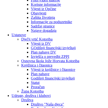
Foto/Video galerije
Korisne informacije
Vijesti iz Općine
Obavijesti
Zaštita životinja
Informacije za poduzetnike
Sadržaj stranice
Najave događaja
Ustanove
Dječji vrtić Kotoriba
Vijesti iz DV
GOdišnji financijski izvještaji
Plan nabave DV
Izvješća o prevedbi ZPPI
Osnovna škola Jože Horvata Kotoriba
Knjižnica i čitaonica
Vijesti iz knjižnice i čitaonice
Plan nabave
Godišnji financijski izvještaji
Statut
Proračun
Župa Kotoriba
Udruge, društva i klubovi
Društva
Društvo "Naša djeca"