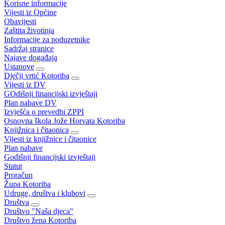
Korisne informacije
Vijesti iz Općine
Obavijesti
Zaštita životinja
Informacije za poduzetnike
Sadržaj stranice
Najave događaja
Ustanove
Dječji vrtić Kotoriba
Vijesti iz DV
GOdišnji financijski izvještaji
Plan nabave DV
Izvješća o prevedbi ZPPI
Osnovna škola Jože Horvata Kotoriba
Knjižnica i čitaonica
Vijesti iz knjižnice i čitaonice
Plan nabave
Godišnji financijski izvještaji
Statut
Proračun
Župa Kotoriba
Udruge, društva i klubovi
Društva
Društvo "Naša djeca"
Društvo žena Kotoriba