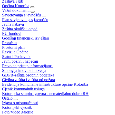
Zastava i grb
Općina Kotoriba
Važni dokumenti
Savjetovanja s javnošću
Plan savjetovanja s javnošću
Javna nabava
Zaštita okoliša i otpad
EU fondovi
Godišnji financijski izvještaji
Proračun
Prostorni plan
Revizija Općine
Statut i Poslovnik
Javni pozivi i natječaji
Pravo na pristup informacijama
Strategija imovine i razvoja
GDPR-zaštita osobnih podataka
Civilna zaštita i zaštita od požara
Evidencija komunalne infrastrukture općine Kotoriba
Cjenik komunalnih usluga
Kotoripska skupina govora - nematerijalno dobro RH
Ostalo
Izjava o pristupačnosti
Kotoripski vjesnik
Foto/Video galerije