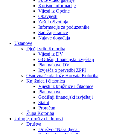
Foto/Video galerije
Korisne informacije
Vijesti iz Općine
Obavijesti
Zaštita životinja
Informacije za poduzetnike
Sadržaj stranice
Najave događaja
Ustanove
Dječji vrtić Kotoriba
Vijesti iz DV
GOdišnji financijski izvještaji
Plan nabave DV
Izvješća o prevedbi ZPPI
Osnovna škola Jože Horvata Kotoriba
Knjižnica i čitaonica
Vijesti iz knjižnice i čitaonice
Plan nabave
Godišnji financijski izvještaji
Statut
Proračun
Župa Kotoriba
Udruge, društva i klubovi
Društva
Društvo "Naša djeca"