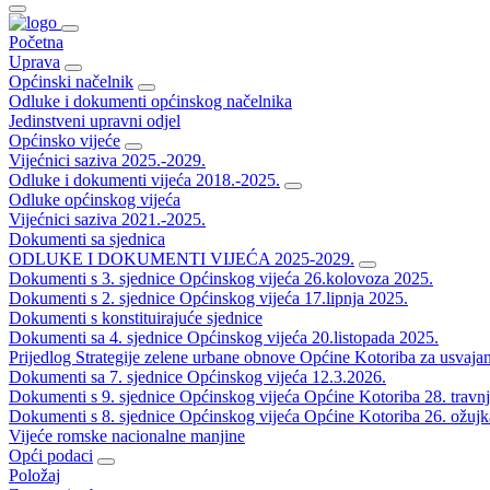
Početna
Uprava
Općinski načelnik
Odluke i dokumenti općinskog načelnika
Jedinstveni upravni odjel
Općinsko vijeće
Vijećnici saziva 2025.-2029.
Odluke i dokumenti vijeća 2018.-2025.
Odluke općinskog vijeća
Vijećnici saziva 2021.-2025.
Dokumenti sa sjednica
ODLUKE I DOKUMENTI VIJEĆA 2025-2029.
Dokumenti s 3. sjednice Općinskog vijeća 26.kolovoza 2025.
Dokumenti s 2. sjednice Općinskog vijeća 17.lipnja 2025.
Dokumenti s konstituirajuće sjednice
Dokumenti sa 4. sjednice Općinskog vijeća 20.listopada 2025.
Prijedlog Strategije zelene urbane obnove Općine Kotoriba za usvaja
Dokumenti sa 7. sjednice Općinskog vijeća 12.3.2026.
Dokumenti s 9. sjednice Općinskog vijeća Općine Kotoriba 28. travn
Dokumenti s 8. sjednice Općinskog vijeća Općine Kotoriba 26. ožujk
Vijeće romske nacionalne manjine
Opći podaci
Položaj