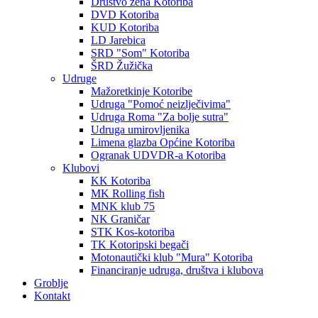
Društvo žena Kotoriba
DVD Kotoriba
KUD Kotoriba
LD Jarebica
SRD "Som" Kotoriba
ŠRD Žužička
Udruge
Mažoretkinje Kotoribe
Udruga "Pomoć neizlječivima"
Udruga Roma "Za bolje sutra"
Udruga umirovljenika
Limena glazba Općine Kotoriba
Ogranak UDVDR-a Kotoriba
Klubovi
KK Kotoriba
MK Rolling fish
MNK klub 75
NK Graničar
STK Kos-kotoriba
TK Kotoripski begači
Motonautički klub "Mura" Kotoriba
Financiranje udruga, društva i klubova
Groblje
Kontakt