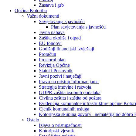
Zastava i grb
Općina Kotoriba
Važni dokumenti
Savjetovanja s javnošću
Plan savjetovanja s javnošću
Javna nabava
Zaštita okoliša i otpad
EU fondovi
Godišnji financijski izvještaji
Proračun
Prostorni plan
Revizija Općine
Statut i Poslovnik
Javni pozivi i natječaji
Pravo na pristup informacijama
Strategija imovine i razvoja
GDPR-zaštita osobnih podataka
Civilna zaštita i zaštita od požara
Evidencija komunalne infrastrukture općine Kotor
Cjenik komunalnih usluga
Kotoripska skupina govora - nematerijalno dobro
Ostalo
Izjava o pristupačnosti
Kotoripski vjesnik