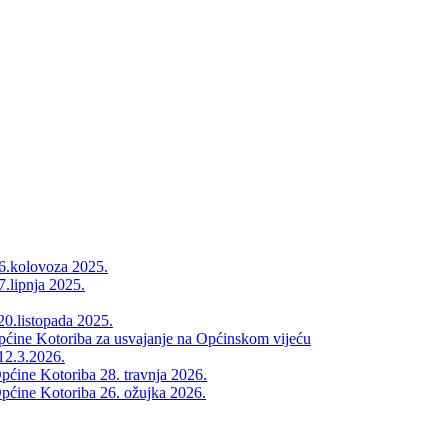
26.kolovoza 2025.
7.lipnja 2025.
20.listopada 2025.
Općine Kotoriba za usvajanje na Općinskom vijeću
12.3.2026.
pćine Kotoriba 28. travnja 2026.
pćine Kotoriba 26. ožujka 2026.