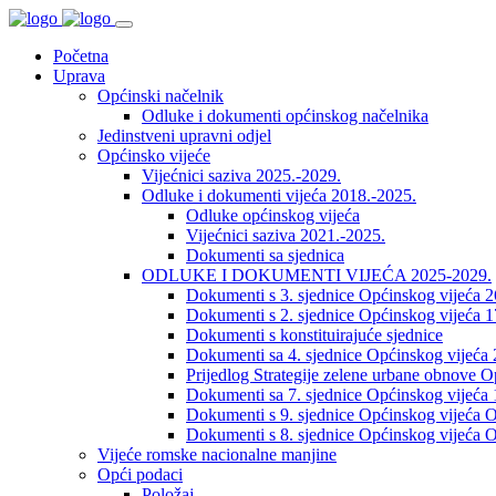
Početna
Uprava
Općinski načelnik
Odluke i dokumenti općinskog načelnika
Jedinstveni upravni odjel
Općinsko vijeće
Vijećnici saziva 2025.-2029.
Odluke i dokumenti vijeća 2018.-2025.
Odluke općinskog vijeća
Vijećnici saziva 2021.-2025.
Dokumenti sa sjednica
ODLUKE I DOKUMENTI VIJEĆA 2025-2029.
Dokumenti s 3. sjednice Općinskog vijeća 
Dokumenti s 2. sjednice Općinskog vijeća 1
Dokumenti s konstituirajuće sjednice
Dokumenti sa 4. sjednice Općinskog vijeća 
Prijedlog Strategije zelene urbane obnove 
Dokumenti sa 7. sjednice Općinskog vijeća 
Dokumenti s 9. sjednice Općinskog vijeća O
Dokumenti s 8. sjednice Općinskog vijeća O
Vijeće romske nacionalne manjine
Opći podaci
Položaj