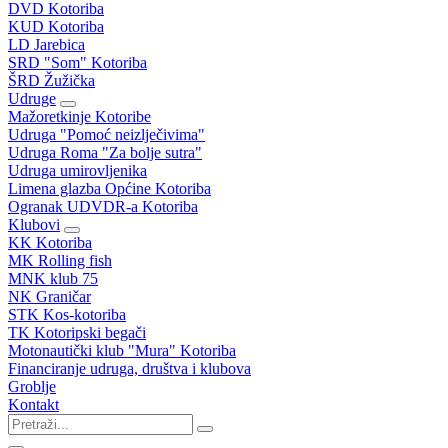
DVD Kotoriba
KUD Kotoriba
LD Jarebica
SRD "Som" Kotoriba
ŠRD Žužička
Udruge
Mažoretkinje Kotoribe
Udruga "Pomoć neizlječivima"
Udruga Roma "Za bolje sutra"
Udruga umirovljenika
Limena glazba Općine Kotoriba
Ogranak UDVDR-a Kotoriba
Klubovi
KK Kotoriba
MK Rolling fish
MNK klub 75
NK Graničar
STK Kos-kotoriba
TK Kotoripski begači
Motonautički klub "Mura" Kotoriba
Financiranje udruga, društva i klubova
Groblje
Kontakt