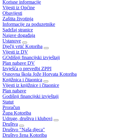
Korisne informacije
Vijesti iz Općine
Obavijesti
Zaštita životinja
Informacije za poduzetnike
Sadržaj stranice
Najave događaja
Ustanove
Dječji vrtić Kotoriba
Vijesti iz DV
GOdišnji financijski izvještaji
Plan nabave DV
Izvješća o prevedbi ZPPI
Osnovna škola Jože Horvata Kotoriba
Knjižnica i čitaonica
Vijesti iz knjižnice i čitaonice
Plan nabave
Godišnji financijski izvještaji
Statut
Proračun
Župa Kotoriba
Udruge, društva i klubovi
Društva
Društvo "Naša djeca"
Društvo žena Kotoriba