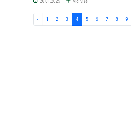
28.01.2025
Vidi više
‹
1
2
3
4
5
6
7
8
9