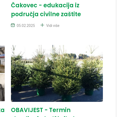
Čakovec - edukacija iz
područja civilne zaštite
05.02.2025
Vidi više
ka
OBAVIJEST - Termin