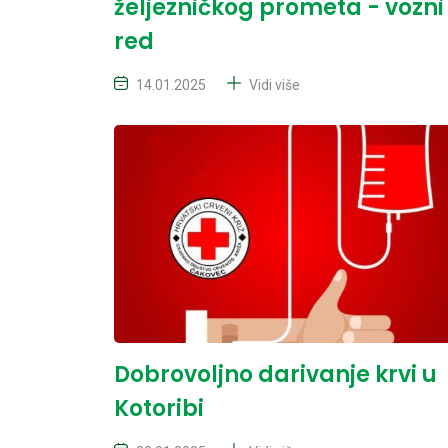
željezničkog prometa - vozni
red
14.01.2025
Vidi više
Dobrovoljno darivanje krvi u
Kotoribi