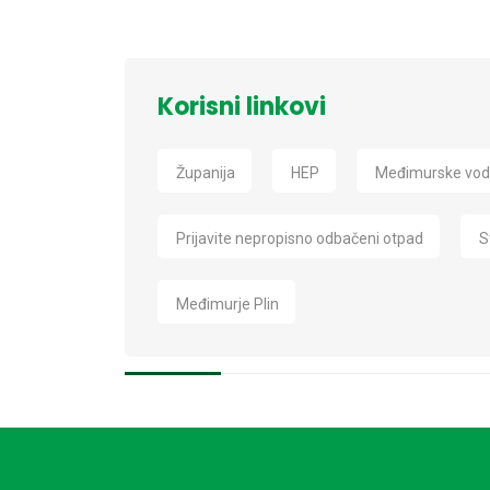
Korisni linkovi
Županija
HEP
Međimurske vo
Prijavite nepropisno odbačeni otpad
S
Međimurje Plin