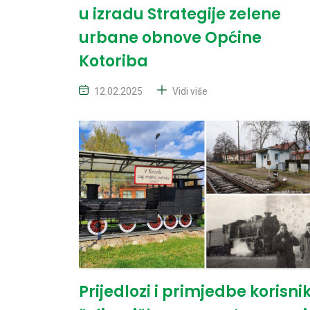
u izradu Strategije zelene
urbane obnove Općine
Kotoriba
12.02.2025
Vidi više
Prijedlozi i primjedbe korisni