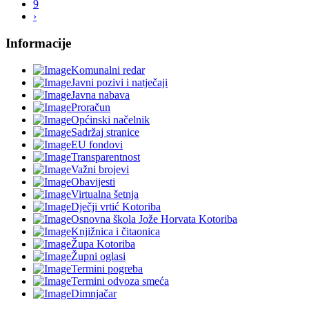
9
›
Informacije
Komunalni redar
Javni pozivi i natječaji
Javna nabava
Proračun
Općinski načelnik
Sadržaj stranice
EU fondovi
Transparentnost
Važni brojevi
Obavijesti
Virtualna šetnja
Dječji vrtić Kotoriba
Osnovna škola Jože Horvata Kotoriba
Knjižnica i čitaonica
Župa Kotoriba
Župni oglasi
Termini pogreba
Termini odvoza smeća
Dimnjačar