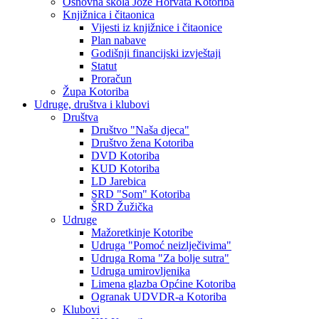
Osnovna škola Jože Horvata Kotoriba
Knjižnica i čitaonica
Vijesti iz knjižnice i čitaonice
Plan nabave
Godišnji financijski izvještaji
Statut
Proračun
Župa Kotoriba
Udruge, društva i klubovi
Društva
Društvo "Naša djeca"
Društvo žena Kotoriba
DVD Kotoriba
KUD Kotoriba
LD Jarebica
SRD "Som" Kotoriba
ŠRD Žužička
Udruge
Mažoretkinje Kotoribe
Udruga "Pomoć neizlječivima"
Udruga Roma "Za bolje sutra"
Udruga umirovljenika
Limena glazba Općine Kotoriba
Ogranak UDVDR-a Kotoriba
Klubovi