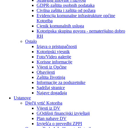
Strategija imovine i razvoja
GDPR-zaštita osobnih podataka
Civilna zaštita i zaštita od požara
Evidencija komunalne infrastrukture općine
Kotoriba
Cjenik komunalnih usluga
Kotoripska skupina govora - nematerijalno dobro
RH
Ostalo
Izjava o pristupačnosti
Kotoripski vjesnik
Foto/Video galerije
Korisne informacije
Vijesti iz Općine
Obavijesti
Zaštita životinja
Informacije za poduzetnike
Sadržaj stranice
Najave događaja
Ustanove
Dječji vrtić Kotoriba
Vijesti iz DV
GOdišnji financijski izvještaji
Plan nabave DV
Izvješća o prevedbi ZPPI