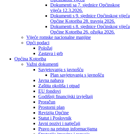
Dokumenti sa 7. sjednice Općinskog
vijeća 12.3.2026.
Dokumenti s 9. sjednice Općinskog vijeća
Općine Kotoriba 28. travnja 2026.
Dokumenti s 8. sjednice Općinskog vijeća
Općine Kotoriba 26. ožujka 2026.
Vijeće romske nacionalne manjine
Opći podaci
Položaj
Zastava i grb
Općina Kotoriba
Važni dokumenti
Savjetovanja s javnošću
Plan savjetovanja s javnošću
Javna nabava
Zaštita okoliša i otpad
EU fondovi
Godišnji financijski izvještaji
Proračun
Prostorni plan
Revizija Općine
Statut i Poslovnik
Javni pozivi i natječaji
Pravo na pristup informacijama