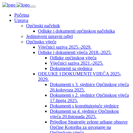
Početna
Uprava
Općinski načelnik
Odluke i dokumenti općinskog načelnika
Jedinstveni upravni odjel
Općinsko vijeće
Vijećnici saziva 2025.-2029.
Odluke i dokumenti vijeća 2018.-2025.
Odluke općinskog vijeća
Vijećnici saziva 2021.-2025.
Dokumenti sa sjednica
ODLUKE I DOKUMENTI VIJEĆA 2025-
2029.
Dokumenti s 3. sjednice Općinskog vijeća
26.kolovoza 2025.
Dokumenti s 2. sjednice Općinskog vijeća
17.lipnja 2025.
Dokumenti s konstituirajuće sjednice
Dokumenti sa 4. sjednice Općinskog
vijeća 20.listopada 2025.
Prijedlog Strategije zelene urbane obnove
Općine Kotoriba za usvajanje na
Općinskom vijeću