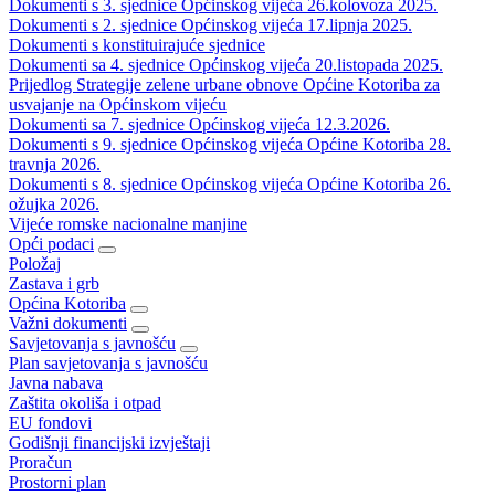
Dokumenti s 3. sjednice Općinskog vijeća 26.kolovoza 2025.
Dokumenti s 2. sjednice Općinskog vijeća 17.lipnja 2025.
Dokumenti s konstituirajuće sjednice
Dokumenti sa 4. sjednice Općinskog vijeća 20.listopada 2025.
Prijedlog Strategije zelene urbane obnove Općine Kotoriba za
usvajanje na Općinskom vijeću
Dokumenti sa 7. sjednice Općinskog vijeća 12.3.2026.
Dokumenti s 9. sjednice Općinskog vijeća Općine Kotoriba 28.
travnja 2026.
Dokumenti s 8. sjednice Općinskog vijeća Općine Kotoriba 26.
ožujka 2026.
Vijeće romske nacionalne manjine
Opći podaci
Položaj
Zastava i grb
Općina Kotoriba
Važni dokumenti
Savjetovanja s javnošću
Plan savjetovanja s javnošću
Javna nabava
Zaštita okoliša i otpad
EU fondovi
Godišnji financijski izvještaji
Proračun
Prostorni plan