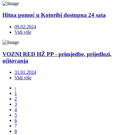
Hitna pomoć u Kotoribi dostupna 24 sata
09.02.2024
Vidi više
VOZNI RED HŽ PP - primjedbe, prijedlozi,
očitovanja
31.01.2024
Vidi više
‹
1
2
3
4
5
6
7
8