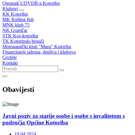
Ogranak UDVDR-a Kotoriba
Klubovi
KK Kotoriba
MK Rolling fish
MNK klub 75
NK Graničar
STK Kos-kotoriba
TK Kotoripski begači
Motonautički klub "Mura" Kotoriba
Financiranje udruga, društva i klubova
Groblje
Kontakt
Obavijesti
Javni poziv za starije osobe i osobe s invalitetom s
područja Općine Kotoriba
19.04.2024