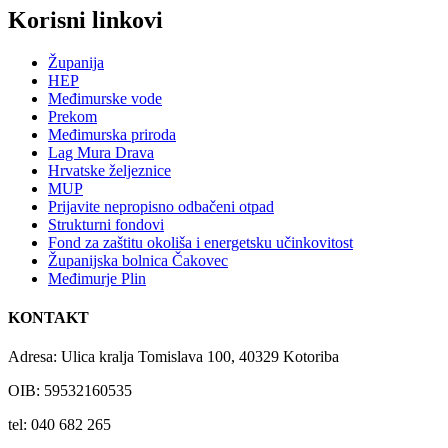
Korisni linkovi
Županija
HEP
Međimurske vode
Prekom
Međimurska priroda
Lag Mura Drava
Hrvatske željeznice
MUP
Prijavite nepropisno odbačeni otpad
Strukturni fondovi
Fond za zaštitu okoliša i energetsku učinkovitost
Županijska bolnica Čakovec
Međimurje Plin
KONTAKT
Adresa: Ulica kralja Tomislava 100, 40329 Kotoriba
OIB: 59532160535
tel: 040 682 265