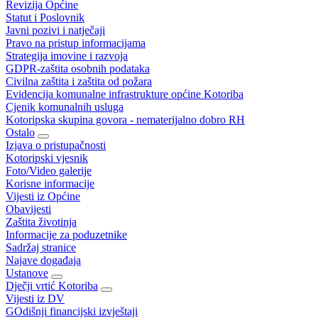
Revizija Općine
Statut i Poslovnik
Javni pozivi i natječaji
Pravo na pristup informacijama
Strategija imovine i razvoja
GDPR-zaštita osobnih podataka
Civilna zaštita i zaštita od požara
Evidencija komunalne infrastrukture općine Kotoriba
Cjenik komunalnih usluga
Kotoripska skupina govora - nematerijalno dobro RH
Ostalo
Izjava o pristupačnosti
Kotoripski vjesnik
Foto/Video galerije
Korisne informacije
Vijesti iz Općine
Obavijesti
Zaštita životinja
Informacije za poduzetnike
Sadržaj stranice
Najave događaja
Ustanove
Dječji vrtić Kotoriba
Vijesti iz DV
GOdišnji financijski izvještaji