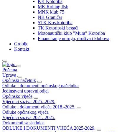
KK Kotoriba
MK Rolling fish
MNK klub 75
NK Graničar
STK Kos-kotoriba
TK Kotoripski begači
Motonautički klub "Mura" Kotoriba
Financiranje udruga, društva i klubova
Groblje
Kontakt
Početna
Uprava
Općinski načelnik
Odluke i dokumenti općinskog načelnika
Jedinstveni upravni odjel
Općinsko vijeće
Vijećnici saziva 2025.-2029.
Odluke i dokumenti vijeća 2018.-2025.
Odluke općinskog vijeća
Vijećnici saziva 2021.-2025.
Dokumenti sa sjednica
ODLUKE I DOKUMENTI VIJEĆA 2025-2029.