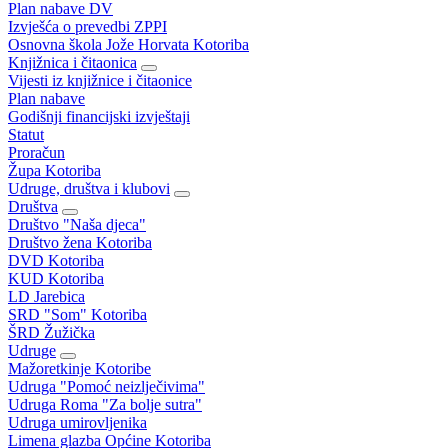
Plan nabave DV
Izvješća o prevedbi ZPPI
Osnovna škola Jože Horvata Kotoriba
Knjižnica i čitaonica
Vijesti iz knjižnice i čitaonice
Plan nabave
Godišnji financijski izvještaji
Statut
Proračun
Župa Kotoriba
Udruge, društva i klubovi
Društva
Društvo "Naša djeca"
Društvo žena Kotoriba
DVD Kotoriba
KUD Kotoriba
LD Jarebica
SRD "Som" Kotoriba
ŠRD Žužička
Udruge
Mažoretkinje Kotoribe
Udruga "Pomoć neizlječivima"
Udruga Roma "Za bolje sutra"
Udruga umirovljenika
Limena glazba Općine Kotoriba