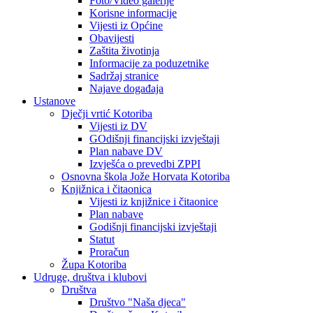
Foto/Video galerije
Korisne informacije
Vijesti iz Općine
Obavijesti
Zaštita životinja
Informacije za poduzetnike
Sadržaj stranice
Najave događaja
Ustanove
Dječji vrtić Kotoriba
Vijesti iz DV
GOdišnji financijski izvještaji
Plan nabave DV
Izvješća o prevedbi ZPPI
Osnovna škola Jože Horvata Kotoriba
Knjižnica i čitaonica
Vijesti iz knjižnice i čitaonice
Plan nabave
Godišnji financijski izvještaji
Statut
Proračun
Župa Kotoriba
Udruge, društva i klubovi
Društva
Društvo "Naša djeca"