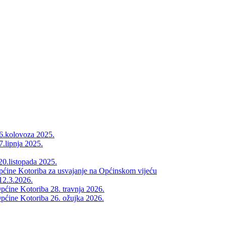
26.kolovoza 2025.
7.lipnja 2025.
20.listopada 2025.
Općine Kotoriba za usvajanje na Općinskom vijeću
12.3.2026.
pćine Kotoriba 28. travnja 2026.
pćine Kotoriba 26. ožujka 2026.