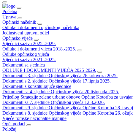
Početna
Uprava
Općinski načelnik
Odluke i dokumenti općinskog načelnika
Jedinstveni upravni odjel
Općinsko vijeće
Vijećnici saziva 2025.-2029.
Odluke i dokumenti vijeća 2018.-2025.
Odluke općinskog vijeća
Vijećnici saziva 2021.-2025.
Dokumenti sa sjednica
ODLUKE I DOKUMENTI VIJEĆA 2025-2029.
Dokumenti s 3. sjednice Općinskog vijeća 26.kolovoza 2025.
Dokumenti s 2. sjednice Općinskog vijeća 17.lipnja 2025.
Dokumenti s konstituirajuće sjednice
Dokumenti sa 4. sjednice Općinskog vijeća 20.listopada 2025.
Prijedlog Strategije zelene urbane obnove Općine Kotoriba za usvaja
Dokumenti sa 7. sjednice Općinskog vijeća 12.3.2026.
Dokumenti s 9. sjednice Općinskog vijeća Općine Kotoriba 28. travn
Dokumenti s 8. sjednice Općinskog vijeća Općine Kotoriba 26. ožujk
Vijeće romske nacionalne manjine
Opći podaci
Položaj