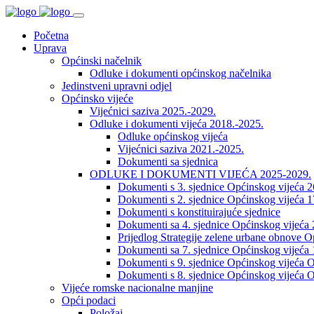
Početna
Uprava
Općinski načelnik
Odluke i dokumenti općinskog načelnika
Jedinstveni upravni odjel
Općinsko vijeće
Vijećnici saziva 2025.-2029.
Odluke i dokumenti vijeća 2018.-2025.
Odluke općinskog vijeća
Vijećnici saziva 2021.-2025.
Dokumenti sa sjednica
ODLUKE I DOKUMENTI VIJEĆA 2025-2029.
Dokumenti s 3. sjednice Općinskog vijeća 
Dokumenti s 2. sjednice Općinskog vijeća 1
Dokumenti s konstituirajuće sjednice
Dokumenti sa 4. sjednice Općinskog vijeća 
Prijedlog Strategije zelene urbane obnove 
Dokumenti sa 7. sjednice Općinskog vijeća 
Dokumenti s 9. sjednice Općinskog vijeća O
Dokumenti s 8. sjednice Općinskog vijeća O
Vijeće romske nacionalne manjine
Opći podaci
Položaj