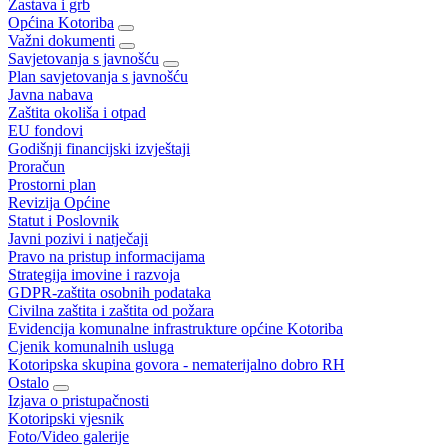
Zastava i grb
Općina Kotoriba
Važni dokumenti
Savjetovanja s javnošću
Plan savjetovanja s javnošću
Javna nabava
Zaštita okoliša i otpad
EU fondovi
Godišnji financijski izvještaji
Proračun
Prostorni plan
Revizija Općine
Statut i Poslovnik
Javni pozivi i natječaji
Pravo na pristup informacijama
Strategija imovine i razvoja
GDPR-zaštita osobnih podataka
Civilna zaštita i zaštita od požara
Evidencija komunalne infrastrukture općine Kotoriba
Cjenik komunalnih usluga
Kotoripska skupina govora - nematerijalno dobro RH
Ostalo
Izjava o pristupačnosti
Kotoripski vjesnik
Foto/Video galerije