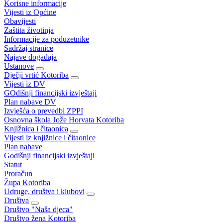
Korisne informacije
Vijesti iz Općine
Obavijesti
Zaštita životinja
Informacije za poduzetnike
Sadržaj stranice
Najave događaja
Ustanove
Dječji vrtić Kotoriba
Vijesti iz DV
GOdišnji financijski izvještaji
Plan nabave DV
Izvješća o prevedbi ZPPI
Osnovna škola Jože Horvata Kotoriba
Knjižnica i čitaonica
Vijesti iz knjižnice i čitaonice
Plan nabave
Godišnji financijski izvještaji
Statut
Proračun
Župa Kotoriba
Udruge, društva i klubovi
Društva
Društvo "Naša djeca"
Društvo žena Kotoriba