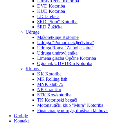
Društvo žena Kotoriba
DVD Kotoriba
KUD Kotoriba
LD Jarebica
SRD "Som" Kotoriba
ŠRD Žužička
Udruge
Mažoretkinje Kotoribe
Udruga "Pomoć neizlječivima"
Udruga Roma "Za bolje sutra"
Udruga umirovljenika
Limena glazba Općine Kotoriba
Ogranak UDVDR-a Kotoriba
Klubovi
KK Kotoriba
MK Rolling fish
MNK klub 75
NK Graničar
STK Kos-kotoriba
TK Kotoripski begači
Motonautički klub "Mura" Kotoriba
Financiranje udruga, društva i klubova
Groblje
Kontakt