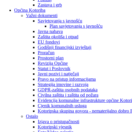
Zastava i grb
Općina Kotoriba
Važni dokumenti
Savjetovanja s javnošću
Plan savjetovanja s javnošću
Javna nabava
Zaštita okoliša i otpad
EU fondovi
Godišnji financijski izvještaji
Proračun
Prostorni plan
Revizija Općine
Statut i Poslovnik
Javni pozivi i natječaji
Pravo na pristup informacijama
Strategija imovine i razvoja
GDPR-zaštita osobnih podataka
Civilna zaštita i zaštita od požara
Evidencija komunalne infrastrukture općine Kotor
Cjenik komunalnih usluga
Kotoripska skupina govora - nematerijalno dobro
Ostalo
Izjava o pristupačnosti
Kotoripski vjesnik