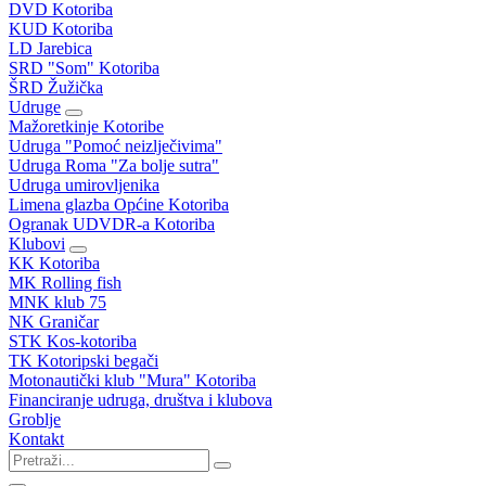
DVD Kotoriba
KUD Kotoriba
LD Jarebica
SRD "Som" Kotoriba
ŠRD Žužička
Udruge
Mažoretkinje Kotoribe
Udruga "Pomoć neizlječivima"
Udruga Roma "Za bolje sutra"
Udruga umirovljenika
Limena glazba Općine Kotoriba
Ogranak UDVDR-a Kotoriba
Klubovi
KK Kotoriba
MK Rolling fish
MNK klub 75
NK Graničar
STK Kos-kotoriba
TK Kotoripski begači
Motonautički klub "Mura" Kotoriba
Financiranje udruga, društva i klubova
Groblje
Kontakt