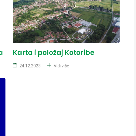
a
Karta i položaj Kotoribe
24.12.2023
Vidi više