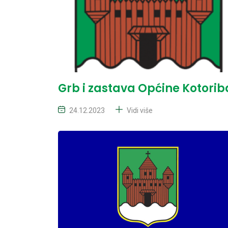
Grb i zastava Općine Kotorib
24.12.2023
Vidi više