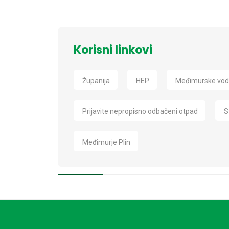
Korisni linkovi
Županija
HEP
Međimurske vo
Prijavite nepropisno odbačeni otpad
S
Međimurje Plin