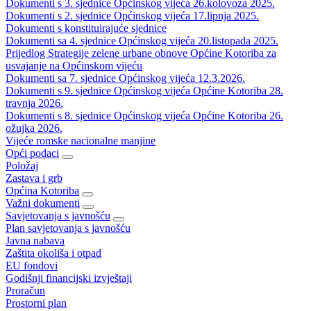
Dokumenti s 3. sjednice Općinskog vijeća 26.kolovoza 2025.
Dokumenti s 2. sjednice Općinskog vijeća 17.lipnja 2025.
Dokumenti s konstituirajuće sjednice
Dokumenti sa 4. sjednice Općinskog vijeća 20.listopada 2025.
Prijedlog Strategije zelene urbane obnove Općine Kotoriba za
usvajanje na Općinskom vijeću
Dokumenti sa 7. sjednice Općinskog vijeća 12.3.2026.
Dokumenti s 9. sjednice Općinskog vijeća Općine Kotoriba 28.
travnja 2026.
Dokumenti s 8. sjednice Općinskog vijeća Općine Kotoriba 26.
ožujka 2026.
Vijeće romske nacionalne manjine
Opći podaci
Položaj
Zastava i grb
Općina Kotoriba
Važni dokumenti
Savjetovanja s javnošću
Plan savjetovanja s javnošću
Javna nabava
Zaštita okoliša i otpad
EU fondovi
Godišnji financijski izvještaji
Proračun
Prostorni plan