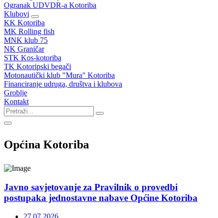
Ogranak UDVDR-a Kotoriba
Klubovi
KK Kotoriba
MK Rolling fish
MNK klub 75
NK Graničar
STK Kos-kotoriba
TK Kotoripski begači
Motonautički klub "Mura" Kotoriba
Financiranje udruga, društva i klubova
Groblje
Kontakt
Općina Kotoriba
Javno savjetovanje za Pravilnik o provedbi
postupaka jednostavne nabave Općine Kotoriba
27.07.2026