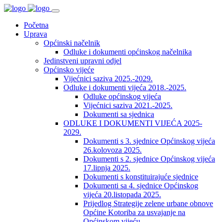
Početna
Uprava
Općinski načelnik
Odluke i dokumenti općinskog načelnika
Jedinstveni upravni odjel
Općinsko vijeće
Vijećnici saziva 2025.-2029.
Odluke i dokumenti vijeća 2018.-2025.
Odluke općinskog vijeća
Vijećnici saziva 2021.-2025.
Dokumenti sa sjednica
ODLUKE I DOKUMENTI VIJEĆA 2025-
2029.
Dokumenti s 3. sjednice Općinskog vijeća
26.kolovoza 2025.
Dokumenti s 2. sjednice Općinskog vijeća
17.lipnja 2025.
Dokumenti s konstituirajuće sjednice
Dokumenti sa 4. sjednice Općinskog
vijeća 20.listopada 2025.
Prijedlog Strategije zelene urbane obnove
Općine Kotoriba za usvajanje na
Općinskom vijeću