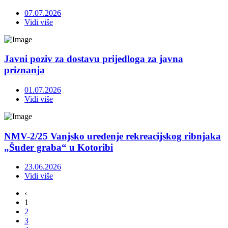
07.07.2026
Vidi više
Javni poziv za dostavu prijedloga za javna
priznanja
01.07.2026
Vidi više
NMV-2/25 Vanjsko uređenje rekreacijskog ribnjaka
„Šuder graba“ u Kotoribi
23.06.2026
Vidi više
‹
1
2
3