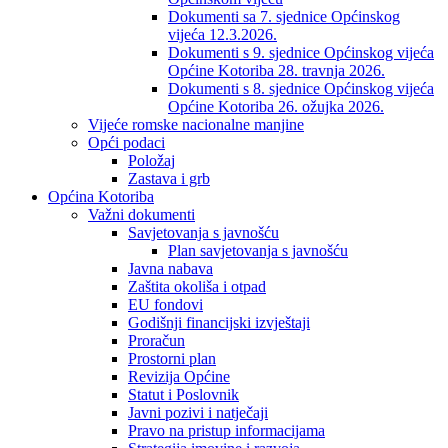
Dokumenti sa 7. sjednice Općinskog
vijeća 12.3.2026.
Dokumenti s 9. sjednice Općinskog vijeća
Općine Kotoriba 28. travnja 2026.
Dokumenti s 8. sjednice Općinskog vijeća
Općine Kotoriba 26. ožujka 2026.
Vijeće romske nacionalne manjine
Opći podaci
Položaj
Zastava i grb
Općina Kotoriba
Važni dokumenti
Savjetovanja s javnošću
Plan savjetovanja s javnošću
Javna nabava
Zaštita okoliša i otpad
EU fondovi
Godišnji financijski izvještaji
Proračun
Prostorni plan
Revizija Općine
Statut i Poslovnik
Javni pozivi i natječaji
Pravo na pristup informacijama