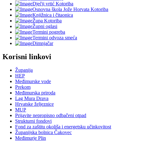
Dječji vrtić Kotoriba
Osnovna škola Jože Horvata Kotoriba
Knjižnica i čitaonica
Župa Kotoriba
Župni oglasi
Termini pogreba
Termini odvoza smeća
Dimnjačar
Korisni linkovi
Županija
HEP
Međimurske vode
Prekom
Međimurska priroda
Lag Mura Drava
Hrvatske željeznice
MUP
Prijavite nepropisno odbačeni otpad
Strukturni fondovi
Fond za zaštitu okoliša i energetsku učinkovitost
Županijska bolnica Čakovec
Međimurje Plin