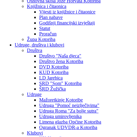
Osnovna škola Jože Horvata Kotoriba
Knjižnica i čitaonica
Vijesti iz knjižnice i čitaonice
Plan nabave
Godišnji financijski izvještaji
Statut
Proračun
Župa Kotoriba
Udruge, društva i klubovi
Društva
Društvo "Naša djeca"
Društvo žena Kotoriba
DVD Kotoriba
KUD Kotoriba
LD Jarebica
SRD "Som" Kotoriba
ŠRD Žužička
Udruge
Mažoretkinje Kotoribe
Udruga "Pomoć neizlječivima"
Udruga Roma "Za bolje sutra"
Udruga umirovljenika
Limena glazba Općine Kotoriba
Ogranak UDVDR-a Kotoriba
Klubovi