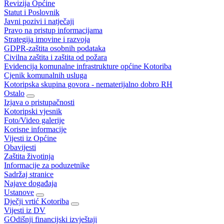
Revizija Općine
Statut i Poslovnik
Javni pozivi i natječaji
Pravo na pristup informacijama
Strategija imovine i razvoja
GDPR-zaštita osobnih podataka
Civilna zaštita i zaštita od požara
Evidencija komunalne infrastrukture općine Kotoriba
Cjenik komunalnih usluga
Kotoripska skupina govora - nematerijalno dobro RH
Ostalo
Izjava o pristupačnosti
Kotoripski vjesnik
Foto/Video galerije
Korisne informacije
Vijesti iz Općine
Obavijesti
Zaštita životinja
Informacije za poduzetnike
Sadržaj stranice
Najave događaja
Ustanove
Dječji vrtić Kotoriba
Vijesti iz DV
GOdišnji financijski izvještaji