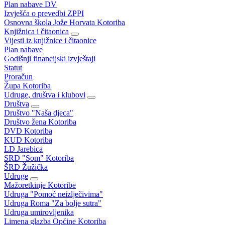
Plan nabave DV
Izvješća o prevedbi ZPPI
Osnovna škola Jože Horvata Kotoriba
Knjižnica i čitaonica
Vijesti iz knjižnice i čitaonice
Plan nabave
Godišnji financijski izvještaji
Statut
Proračun
Župa Kotoriba
Udruge, društva i klubovi
Društva
Društvo "Naša djeca"
Društvo žena Kotoriba
DVD Kotoriba
KUD Kotoriba
LD Jarebica
SRD "Som" Kotoriba
ŠRD Žužička
Udruge
Mažoretkinje Kotoribe
Udruga "Pomoć neizlječivima"
Udruga Roma "Za bolje sutra"
Udruga umirovljenika
Limena glazba Općine Kotoriba