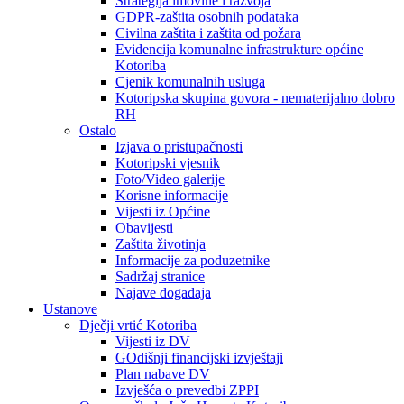
Strategija imovine i razvoja
GDPR-zaštita osobnih podataka
Civilna zaštita i zaštita od požara
Evidencija komunalne infrastrukture općine
Kotoriba
Cjenik komunalnih usluga
Kotoripska skupina govora - nematerijalno dobro
RH
Ostalo
Izjava o pristupačnosti
Kotoripski vjesnik
Foto/Video galerije
Korisne informacije
Vijesti iz Općine
Obavijesti
Zaštita životinja
Informacije za poduzetnike
Sadržaj stranice
Najave događaja
Ustanove
Dječji vrtić Kotoriba
Vijesti iz DV
GOdišnji financijski izvještaji
Plan nabave DV
Izvješća o prevedbi ZPPI