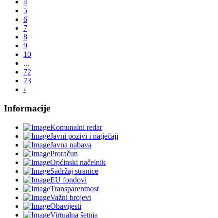
4
5
6
7
8
9
10
...
72
73
›
Informacije
Komunalni redar
Javni pozivi i natječaji
Javna nabava
Proračun
Općinski načelnik
Sadržaj stranice
EU fondovi
Transparentnost
Važni brojevi
Obavijesti
Virtualna šetnja