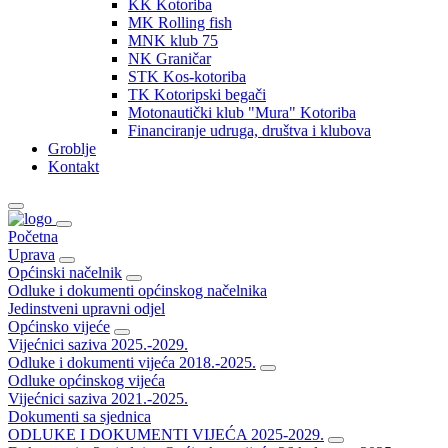
KK Kotoriba
MK Rolling fish
MNK klub 75
NK Graničar
STK Kos-kotoriba
TK Kotoripski begači
Motonautički klub "Mura" Kotoriba
Financiranje udruga, društva i klubova
Groblje
Kontakt
Početna
Uprava
Općinski načelnik
Odluke i dokumenti općinskog načelnika
Jedinstveni upravni odjel
Općinsko vijeće
Vijećnici saziva 2025.-2029.
Odluke i dokumenti vijeća 2018.-2025.
Odluke općinskog vijeća
Vijećnici saziva 2021.-2025.
Dokumenti sa sjednica
ODLUKE I DOKUMENTI VIJEĆA 2025-2029.