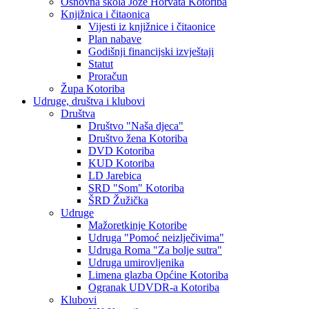
Osnovna škola Jože Horvata Kotoriba
Knjižnica i čitaonica
Vijesti iz knjižnice i čitaonice
Plan nabave
Godišnji financijski izvještaji
Statut
Proračun
Župa Kotoriba
Udruge, društva i klubovi
Društva
Društvo "Naša djeca"
Društvo žena Kotoriba
DVD Kotoriba
KUD Kotoriba
LD Jarebica
SRD "Som" Kotoriba
ŠRD Žužička
Udruge
Mažoretkinje Kotoribe
Udruga "Pomoć neizlječivima"
Udruga Roma "Za bolje sutra"
Udruga umirovljenika
Limena glazba Općine Kotoriba
Ogranak UDVDR-a Kotoriba
Klubovi