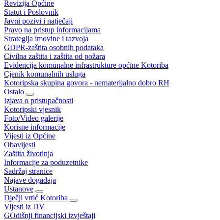
Revizija Općine
Statut i Poslovnik
Javni pozivi i natječaji
Pravo na pristup informacijama
Strategija imovine i razvoja
GDPR-zaštita osobnih podataka
Civilna zaštita i zaštita od požara
Evidencija komunalne infrastrukture općine Kotoriba
Cjenik komunalnih usluga
Kotoripska skupina govora - nematerijalno dobro RH
Ostalo
Izjava o pristupačnosti
Kotoripski vjesnik
Foto/Video galerije
Korisne informacije
Vijesti iz Općine
Obavijesti
Zaštita životinja
Informacije za poduzetnike
Sadržaj stranice
Najave događaja
Ustanove
Dječji vrtić Kotoriba
Vijesti iz DV
GOdišnji financijski izvještaji