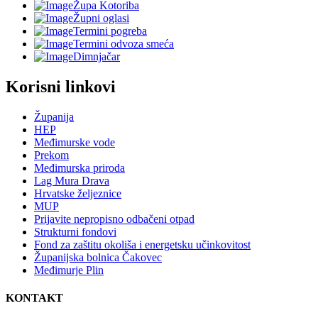
Župa Kotoriba
Župni oglasi
Termini pogreba
Termini odvoza smeća
Dimnjačar
Korisni linkovi
Županija
HEP
Međimurske vode
Prekom
Međimurska priroda
Lag Mura Drava
Hrvatske željeznice
MUP
Prijavite nepropisno odbačeni otpad
Strukturni fondovi
Fond za zaštitu okoliša i energetsku učinkovitost
Županijska bolnica Čakovec
Međimurje Plin
KONTAKT