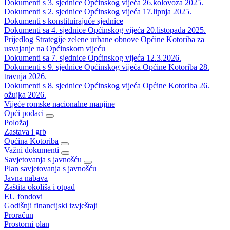
Dokumenti s 3. sjednice Općinskog vijeća 26.kolovoza 2025.
Dokumenti s 2. sjednice Općinskog vijeća 17.lipnja 2025.
Dokumenti s konstituirajuće sjednice
Dokumenti sa 4. sjednice Općinskog vijeća 20.listopada 2025.
Prijedlog Strategije zelene urbane obnove Općine Kotoriba za
usvajanje na Općinskom vijeću
Dokumenti sa 7. sjednice Općinskog vijeća 12.3.2026.
Dokumenti s 9. sjednice Općinskog vijeća Općine Kotoriba 28.
travnja 2026.
Dokumenti s 8. sjednice Općinskog vijeća Općine Kotoriba 26.
ožujka 2026.
Vijeće romske nacionalne manjine
Opći podaci
Položaj
Zastava i grb
Općina Kotoriba
Važni dokumenti
Savjetovanja s javnošću
Plan savjetovanja s javnošću
Javna nabava
Zaštita okoliša i otpad
EU fondovi
Godišnji financijski izvještaji
Proračun
Prostorni plan