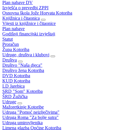
Plan nabave DV
Izvješća o prevedbi ZPPI
Osnovna škola Jože Horvata Kotoriba
Knjižnica i čitaonica
Vijesti iz knjižnice i čitaonice
Plan nabave
Godišnji financijski izvještaji
Statut
Proračun
Župa Kotoriba
Udruge, društva i klubovi
Društva
Društvo "Naša djeca"
Društvo žena Kotoriba
DVD Kotoriba
KUD Kotoriba
LD Jarebica
SRD "Som" Kotoriba
ŠRD Žužička
Udruge
Mažoretkinje Kotoribe
Udruga "Pomoć neizlječivima"
Udruga Roma "Za bolje sutra"
Udruga umirovljenika
Limena glazba Općine Kotoriba