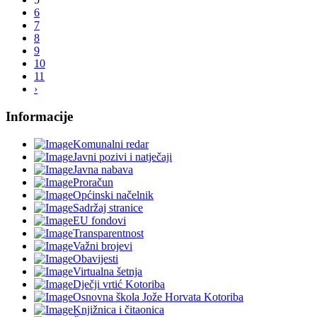
6
7
8
9
10
11
›
Informacije
Komunalni redar
Javni pozivi i natječaji
Javna nabava
Proračun
Općinski načelnik
Sadržaj stranice
EU fondovi
Transparentnost
Važni brojevi
Obavijesti
Virtualna šetnja
Dječji vrtić Kotoriba
Osnovna škola Jože Horvata Kotoriba
Knjižnica i čitaonica