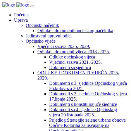
Početna
Uprava
Općinski načelnik
Odluke i dokumenti općinskog načelnika
Jedinstveni upravni odjel
Općinsko vijeće
Vijećnici saziva 2025.-2029.
Odluke i dokumenti vijeća 2018.-2025.
Odluke općinskog vijeća
Vijećnici saziva 2021.-2025.
Dokumenti sa sjednica
ODLUKE I DOKUMENTI VIJEĆA 2025-
2029.
Dokumenti s 3. sjednice Općinskog vijeća
26.kolovoza 2025.
Dokumenti s 2. sjednice Općinskog vijeća
17.lipnja 2025.
Dokumenti s konstituirajuće sjednice
Dokumenti sa 4. sjednice Općinskog
vijeća 20.listopada 2025.
Prijedlog Strategije zelene urbane obnove
Općine Kotoriba za usvajanje na
Općinskom vijeću