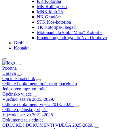
KK Kotoriba
MK Rolling fish
MNK klub 75
NK Graničar
STK Kos-kotoriba
TK Kotoripski begači
Motonautički klub "Mura" Kotoriba
Financiranje udruga, društva i klubova
Groblje
Kontakt
Početna
Uprava
Općinski načelnik
Odluke i dokumenti općinskog načelnika
Jedinstveni upravni odjel
Općinsko vijeće
Vijećnici saziva 2025.-2029.
Odluke i dokumenti vijeća 2018.-2025.
Odluke općinskog vijeća
Vijećnici saziva 2021.-2025.
Dokumenti sa sjednica
ODLUKE I DOKUMENTI VIJEĆA 2025-2029.