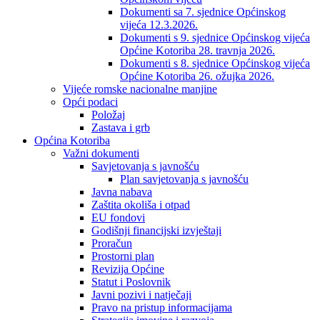
Dokumenti sa 7. sjednice Općinskog
vijeća 12.3.2026.
Dokumenti s 9. sjednice Općinskog vijeća
Općine Kotoriba 28. travnja 2026.
Dokumenti s 8. sjednice Općinskog vijeća
Općine Kotoriba 26. ožujka 2026.
Vijeće romske nacionalne manjine
Opći podaci
Položaj
Zastava i grb
Općina Kotoriba
Važni dokumenti
Savjetovanja s javnošću
Plan savjetovanja s javnošću
Javna nabava
Zaštita okoliša i otpad
EU fondovi
Godišnji financijski izvještaji
Proračun
Prostorni plan
Revizija Općine
Statut i Poslovnik
Javni pozivi i natječaji
Pravo na pristup informacijama