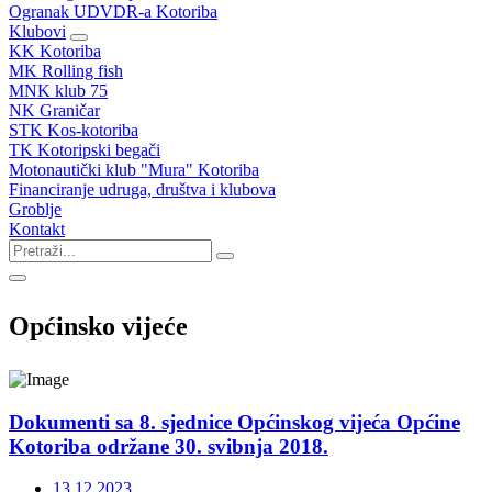
Ogranak UDVDR-a Kotoriba
Klubovi
KK Kotoriba
MK Rolling fish
MNK klub 75
NK Graničar
STK Kos-kotoriba
TK Kotoripski begači
Motonautički klub "Mura" Kotoriba
Financiranje udruga, društva i klubova
Groblje
Kontakt
Općinsko vijeće
Dokumenti sa 8. sjednice Općinskog vijeća Općine
Kotoriba održane 30. svibnja 2018.
13.12.2023