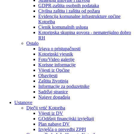
Strategija imovine i razvoja
GDPR-zaštita osobnih podataka
Civilna zaštita i zaštita od požara
Evidencija komunalne infrastrukture općine
Kotoriba
Cjenik komunalnih usluga
Kotoripska skupina govora - nematerijalno dobro
RH
Ostalo
Izjava o pristupačnosti
Kotoripski vjesnik
Foto/Video galerije
Korisne informacije
Vijesti iz Općine
Obavijesti
Zaštita životinja
Informacije za poduzetnike
Sadržaj stranice
Najave događaja
Ustanove
Dječji vrtić Kotoriba
Vijesti iz DV
GOdišnji financijski izvještaji
Plan nabave DV
Izvješća o prevedbi ZPPI