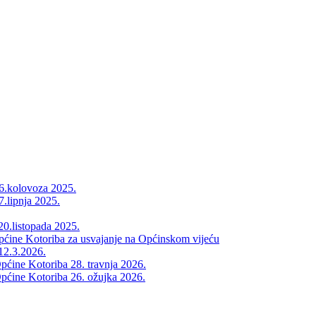
26.kolovoza 2025.
7.lipnja 2025.
20.listopada 2025.
Općine Kotoriba za usvajanje na Općinskom vijeću
12.3.2026.
pćine Kotoriba 28. travnja 2026.
pćine Kotoriba 26. ožujka 2026.