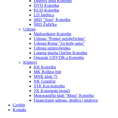
Društvo žena Kotoriba
DVD Kotoriba
KUD Kotoriba
LD Jarebica
SRD "Som" Kotoriba
ŠRD Žužička
Udruge
Mažoretkinje Kotoribe
Udruga "Pomoć neizlječivima"
Udruga Roma "Za bolje sutra"
Udruga umirovljenika
Limena glazba Općine Kotoriba
Ogranak UDVDR-a Kotoriba
Klubovi
KK Kotoriba
MK Rolling fish
MNK klub 75
NK Graničar
STK Kos-kotoriba
TK Kotoripski begači
Motonautički klub "Mura" Kotoriba
Financiranje udruga, društva i klubova
Groblje
Kontakt