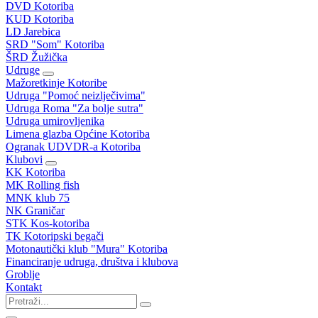
DVD Kotoriba
KUD Kotoriba
LD Jarebica
SRD "Som" Kotoriba
ŠRD Žužička
Udruge
Mažoretkinje Kotoribe
Udruga "Pomoć neizlječivima"
Udruga Roma "Za bolje sutra"
Udruga umirovljenika
Limena glazba Općine Kotoriba
Ogranak UDVDR-a Kotoriba
Klubovi
KK Kotoriba
MK Rolling fish
MNK klub 75
NK Graničar
STK Kos-kotoriba
TK Kotoripski begači
Motonautički klub "Mura" Kotoriba
Financiranje udruga, društva i klubova
Groblje
Kontakt