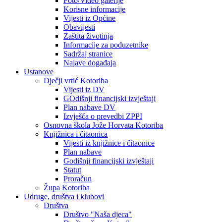
Foto/Video galerije
Korisne informacije
Vijesti iz Općine
Obavijesti
Zaštita životinja
Informacije za poduzetnike
Sadržaj stranice
Najave događaja
Ustanove
Dječji vrtić Kotoriba
Vijesti iz DV
GOdišnji financijski izvještaji
Plan nabave DV
Izvješća o prevedbi ZPPI
Osnovna škola Jože Horvata Kotoriba
Knjižnica i čitaonica
Vijesti iz knjižnice i čitaonice
Plan nabave
Godišnji financijski izvještaji
Statut
Proračun
Župa Kotoriba
Udruge, društva i klubovi
Društva
Društvo "Naša djeca"