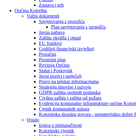
Zastava i grb
Općina Kotoriba
Važni dokumenti
Savjetovanja s javnošću
Plan savjetovanja s javnošću
Javna nabava
Zaštita okoliša i otpad
EU fondovi
Godišnji financijski izvještaji
Proračun
Prostorni plan
Revizija Općine
Statut i Poslovnik
Javni pozivi i natječaji
Pravo na pristup informacijama
Strategija imovine i razvoja
GDPR-zaštita osobnih podataka
Civilna zaštita i zaštita od požara
Evidencija komunalne infrastrukture općine Kotor
Cjenik komunalnih usluga
Kotoripska skupina govora - nematerijalno dobro
Ostalo
Izjava o pristupačnosti
Kotoripski vjesnik