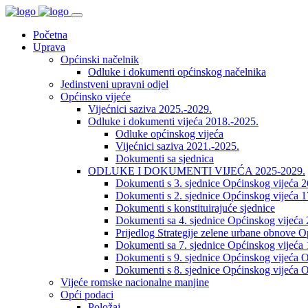
Početna
Uprava
Općinski načelnik
Odluke i dokumenti općinskog načelnika
Jedinstveni upravni odjel
Općinsko vijeće
Vijećnici saziva 2025.-2029.
Odluke i dokumenti vijeća 2018.-2025.
Odluke općinskog vijeća
Vijećnici saziva 2021.-2025.
Dokumenti sa sjednica
ODLUKE I DOKUMENTI VIJEĆA 2025-2029.
Dokumenti s 3. sjednice Općinskog vijeća 
Dokumenti s 2. sjednice Općinskog vijeća 1
Dokumenti s konstituirajuće sjednice
Dokumenti sa 4. sjednice Općinskog vijeća 
Prijedlog Strategije zelene urbane obnove 
Dokumenti sa 7. sjednice Općinskog vijeća 
Dokumenti s 9. sjednice Općinskog vijeća O
Dokumenti s 8. sjednice Općinskog vijeća O
Vijeće romske nacionalne manjine
Opći podaci
Položaj