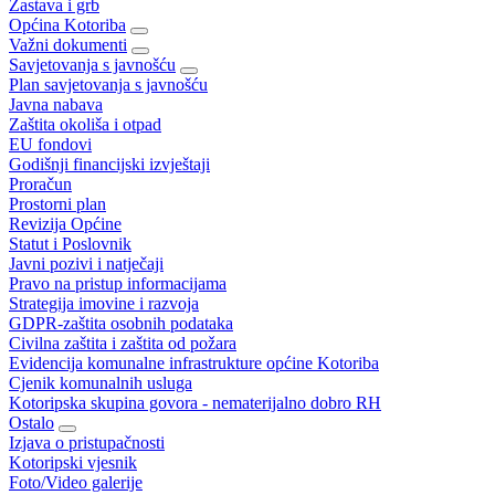
Zastava i grb
Općina Kotoriba
Važni dokumenti
Savjetovanja s javnošću
Plan savjetovanja s javnošću
Javna nabava
Zaštita okoliša i otpad
EU fondovi
Godišnji financijski izvještaji
Proračun
Prostorni plan
Revizija Općine
Statut i Poslovnik
Javni pozivi i natječaji
Pravo na pristup informacijama
Strategija imovine i razvoja
GDPR-zaštita osobnih podataka
Civilna zaštita i zaštita od požara
Evidencija komunalne infrastrukture općine Kotoriba
Cjenik komunalnih usluga
Kotoripska skupina govora - nematerijalno dobro RH
Ostalo
Izjava o pristupačnosti
Kotoripski vjesnik
Foto/Video galerije