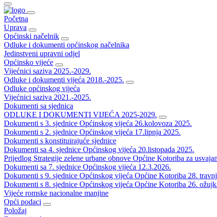
Početna
Uprava
Općinski načelnik
Odluke i dokumenti općinskog načelnika
Jedinstveni upravni odjel
Općinsko vijeće
Vijećnici saziva 2025.-2029.
Odluke i dokumenti vijeća 2018.-2025.
Odluke općinskog vijeća
Vijećnici saziva 2021.-2025.
Dokumenti sa sjednica
ODLUKE I DOKUMENTI VIJEĆA 2025-2029.
Dokumenti s 3. sjednice Općinskog vijeća 26.kolovoza 2025.
Dokumenti s 2. sjednice Općinskog vijeća 17.lipnja 2025.
Dokumenti s konstituirajuće sjednice
Dokumenti sa 4. sjednice Općinskog vijeća 20.listopada 2025.
Prijedlog Strategije zelene urbane obnove Općine Kotoriba za usvaja
Dokumenti sa 7. sjednice Općinskog vijeća 12.3.2026.
Dokumenti s 9. sjednice Općinskog vijeća Općine Kotoriba 28. travn
Dokumenti s 8. sjednice Općinskog vijeća Općine Kotoriba 26. ožujk
Vijeće romske nacionalne manjine
Opći podaci
Položaj