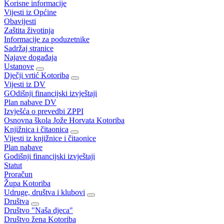
Korisne informacije
Vijesti iz Općine
Obavijesti
Zaštita životinja
Informacije za poduzetnike
Sadržaj stranice
Najave događaja
Ustanove
Dječji vrtić Kotoriba
Vijesti iz DV
GOdišnji financijski izvještaji
Plan nabave DV
Izvješća o prevedbi ZPPI
Osnovna škola Jože Horvata Kotoriba
Knjižnica i čitaonica
Vijesti iz knjižnice i čitaonice
Plan nabave
Godišnji financijski izvještaji
Statut
Proračun
Župa Kotoriba
Udruge, društva i klubovi
Društva
Društvo "Naša djeca"
Društvo žena Kotoriba