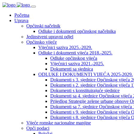
Početna
Uprava
Općinski načelnik
Odluke i dokumenti općinskog načelnika
Jedinstveni upravni odjel
Općinsko vijeće
Vijećnici saziva 2025.-2029.
Odluke i dokumenti vijeća 2018.-2025.
Odluke općinskog vijeća
Vijećnici saziva 2021.-2025.
Dokumenti sa sjednica
ODLUKE I DOKUMENTI VIJEĆA 2025-2029.
Dokumenti s 3. sjednice Općinskog vijeća 
Dokumenti s 2. sjednice Općinskog vijeća 1
Dokumenti s konstituirajuće sjednice
Dokumenti sa 4. sjednice Općinskog vijeća 
Prijedlog Strategije zelene urbane obnove 
Dokumenti sa 7. sjednice Općinskog vijeća 
Dokumenti s 9. sjednice Općinskog vijeća O
Dokumenti s 8. sjednice Općinskog vijeća O
Vijeće romske nacionalne manjine
Opći podaci
Položaj