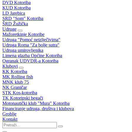
DVD Kotoriba
KUD Kotoriba
LD Jarebica
SRD "Som" Kotoriba
ŠRD Žužička
Udruge
Mažoretkinje Kotoribe
Udruga "Pomoć neizlječivima"
Udruga Roma "Za bolje sutra"
Udruga umirovljenika
Limena glazba Općine Kotoriba
Ogranak UDVDR-a Kotoriba
Klubovi
KK Kotoriba
MK Rolling fish
MNK klub 75
NK Graničar
STK Kos-kotoriba
TK Kotoripski begači
Motonautički klub "Mura" Kotoriba
Financiranje udruga, društva i klubova
Groblje
Kontakt