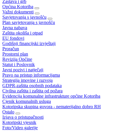
Zastava i grb
Općina Kotoriba
Važni dokumenti
Savjetovanja s javnošću
Plan savjetovanja s javnošću
Javna nabava
Zaštita okoliša i otpad
EU fondovi
Godišnji financijski izvještaji
Proračun
Prostorni plan
Revizija Općine
Statut i Poslovnik
Javni pozivi i natječaji
Pravo na pristup informacijama
Strategija imovine i razvoja
GDPR-zaštita osobnih podataka
Civilna zaštita i zaštita od požara
Evidencija komunalne infrastrukture općine Kotoriba
Cjenik komunalnih usluga
Kotoripska skupina govora - nematerijalno dobro RH
Ostalo
Izjava o pristupačnosti
Kotoripski vjesnik
Foto/Video galerije