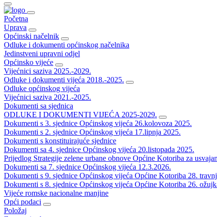
Početna
Uprava
Općinski načelnik
Odluke i dokumenti općinskog načelnika
Jedinstveni upravni odjel
Općinsko vijeće
Vijećnici saziva 2025.-2029.
Odluke i dokumenti vijeća 2018.-2025.
Odluke općinskog vijeća
Vijećnici saziva 2021.-2025.
Dokumenti sa sjednica
ODLUKE I DOKUMENTI VIJEĆA 2025-2029.
Dokumenti s 3. sjednice Općinskog vijeća 26.kolovoza 2025.
Dokumenti s 2. sjednice Općinskog vijeća 17.lipnja 2025.
Dokumenti s konstituirajuće sjednice
Dokumenti sa 4. sjednice Općinskog vijeća 20.listopada 2025.
Prijedlog Strategije zelene urbane obnove Općine Kotoriba za usvaja
Dokumenti sa 7. sjednice Općinskog vijeća 12.3.2026.
Dokumenti s 9. sjednice Općinskog vijeća Općine Kotoriba 28. travn
Dokumenti s 8. sjednice Općinskog vijeća Općine Kotoriba 26. ožujk
Vijeće romske nacionalne manjine
Opći podaci
Položaj