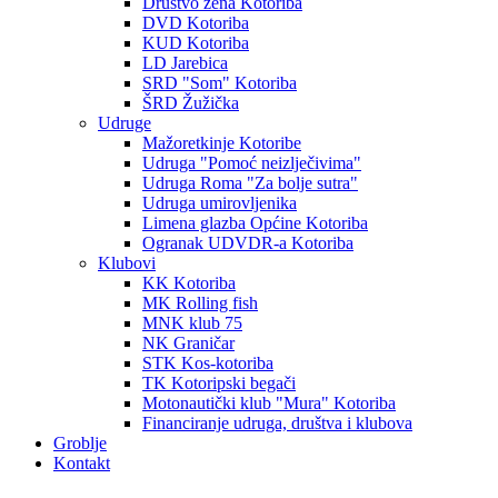
Društvo žena Kotoriba
DVD Kotoriba
KUD Kotoriba
LD Jarebica
SRD "Som" Kotoriba
ŠRD Žužička
Udruge
Mažoretkinje Kotoribe
Udruga "Pomoć neizlječivima"
Udruga Roma "Za bolje sutra"
Udruga umirovljenika
Limena glazba Općine Kotoriba
Ogranak UDVDR-a Kotoriba
Klubovi
KK Kotoriba
MK Rolling fish
MNK klub 75
NK Graničar
STK Kos-kotoriba
TK Kotoripski begači
Motonautički klub "Mura" Kotoriba
Financiranje udruga, društva i klubova
Groblje
Kontakt