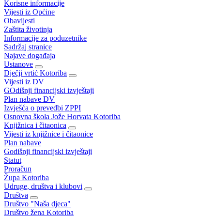
Korisne informacije
Vijesti iz Općine
Obavijesti
Zaštita životinja
Informacije za poduzetnike
Sadržaj stranice
Najave događaja
Ustanove
Dječji vrtić Kotoriba
Vijesti iz DV
GOdišnji financijski izvještaji
Plan nabave DV
Izvješća o prevedbi ZPPI
Osnovna škola Jože Horvata Kotoriba
Knjižnica i čitaonica
Vijesti iz knjižnice i čitaonice
Plan nabave
Godišnji financijski izvještaji
Statut
Proračun
Župa Kotoriba
Udruge, društva i klubovi
Društva
Društvo "Naša djeca"
Društvo žena Kotoriba