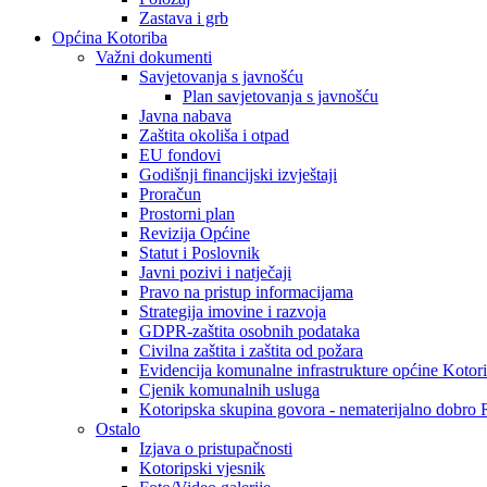
Zastava i grb
Općina Kotoriba
Važni dokumenti
Savjetovanja s javnošću
Plan savjetovanja s javnošću
Javna nabava
Zaštita okoliša i otpad
EU fondovi
Godišnji financijski izvještaji
Proračun
Prostorni plan
Revizija Općine
Statut i Poslovnik
Javni pozivi i natječaji
Pravo na pristup informacijama
Strategija imovine i razvoja
GDPR-zaštita osobnih podataka
Civilna zaštita i zaštita od požara
Evidencija komunalne infrastrukture općine Kotor
Cjenik komunalnih usluga
Kotoripska skupina govora - nematerijalno dobro
Ostalo
Izjava o pristupačnosti
Kotoripski vjesnik