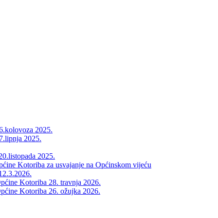
26.kolovoza 2025.
7.lipnja 2025.
20.listopada 2025.
Općine Kotoriba za usvajanje na Općinskom vijeću
12.3.2026.
pćine Kotoriba 28. travnja 2026.
pćine Kotoriba 26. ožujka 2026.