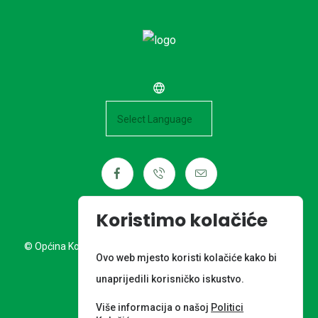
Powered by
Koristimo kolačiće
© Općina Kotoriba. Sva prava pridržana. Izrada web stranice:
Ovo web mjesto koristi kolačiće kako bi
Nordia grupa d.o.o.
unaprijedili korisničko iskustvo.
META PODACI
Više informacija o našoj
Politici