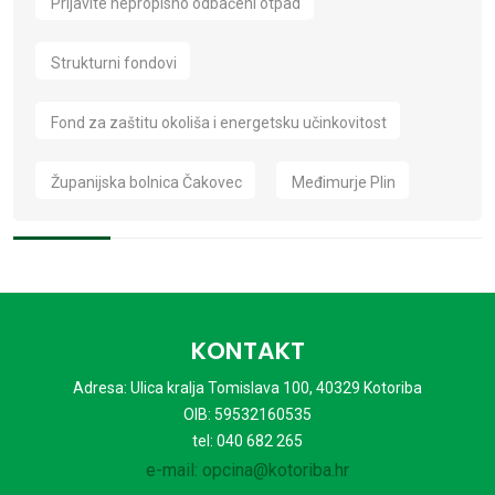
Prijavite nepropisno odbačeni otpad
Strukturni fondovi
Fond za zaštitu okoliša i energetsku učinkovitost
Županijska bolnica Čakovec
Međimurje Plin
KONTAKT
Adresa: Ulica kralja Tomislava 100, 40329 Kotoriba
OIB: 59532160535
tel: 040 682 265
e-mail: opcina@kotoriba.hr