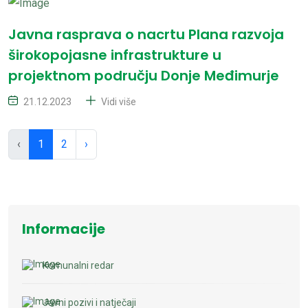
Javna rasprava o nacrtu Plana razvoja
širokopojasne infrastrukture u
projektnom području Donje Međimurje
21.12.2023
Vidi više
‹
1
2
›
Informacije
Komunalni redar
Javni pozivi i natječaji