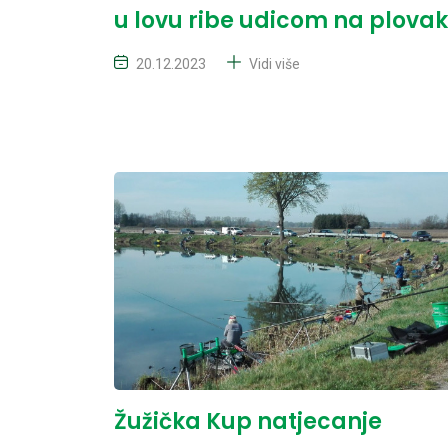
u lovu ribe udicom na plovak
20.12.2023
Vidi više
Žužička Kup natjecanje