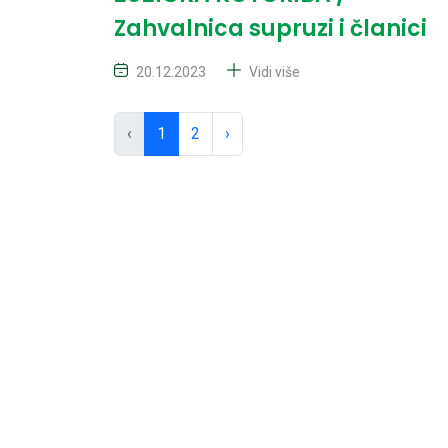
Zahvalnica supruzi i članici
20.12.2023
Vidi više
‹
1
2
›