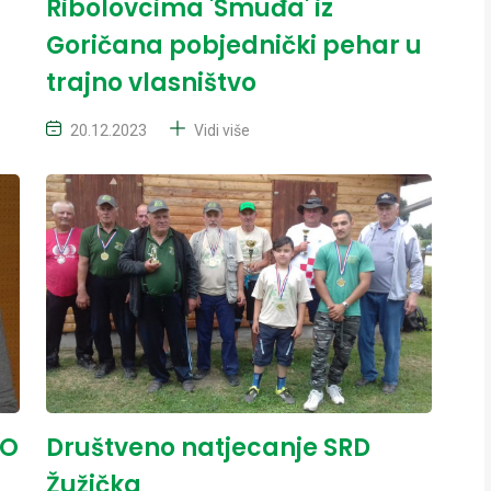
Ribolovcima 'Smuđa' iz
Goričana pobjednički pehar u
trajno vlasništvo
20.12.2023
Vidi više
TO
Društveno natjecanje SRD
Žužička