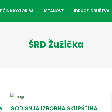
PĆINA KOTORIBA
USTANOVE
UDRUGE, DRUŠTVA I
ŠRD Žužička
e
GODIŠNJA IZBORNA SKUPŠTINA