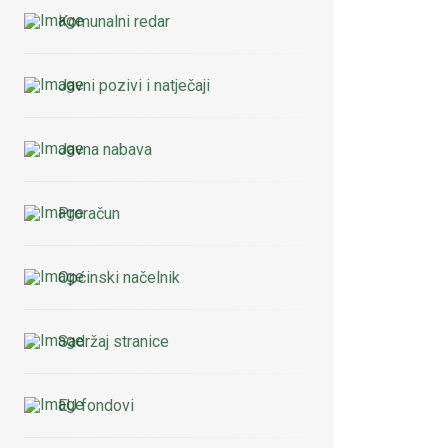
Komunalni redar
Javni pozivi i natječaji
Javna nabava
Proračun
Općinski načelnik
Sadržaj stranice
EU fondovi