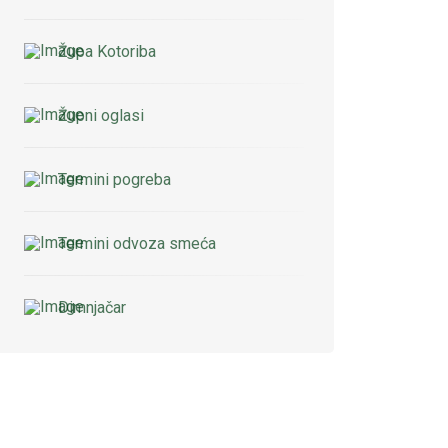
Župa Kotoriba
Župni oglasi
Termini pogreba
Termini odvoza smeća
Dimnjačar