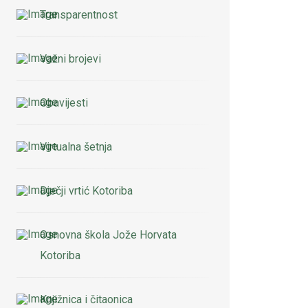
Transparentnost
Važni brojevi
Obavijesti
Virtualna šetnja
Dječji vrtić Kotoriba
Osnovna škola Jože Horvata
Kotoriba
Knjižnica i čitaonica