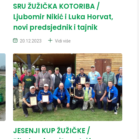
SRU ŽUŽIČKA KOTORIBA /
Ljubomir Nikić i Luka Horvat,
novi predsjednik i tajnik
20.12.2023
Vidi više
JESENJI KUP ŽUŽIČKE /