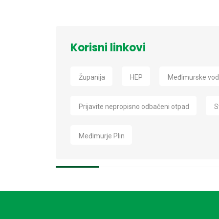
Korisni linkovi
Županija
HEP
Međimurske vo
Prijavite nepropisno odbačeni otpad
S
Međimurje Plin