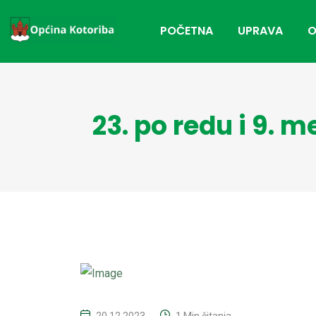
POČETNA
UPRAVA
O
23. po redu i 9. 
20.12.2023
1 Min čitanja