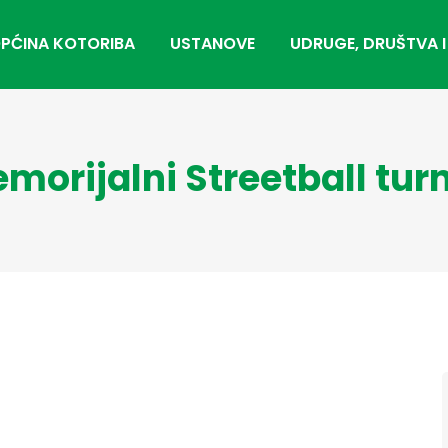
PĆINA KOTORIBA
USTANOVE
UDRUGE, DRUŠTVA I
memorijalni Streetball t