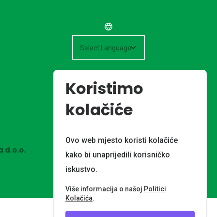
Powered by
Koristimo
kolačiće
Ovo web mjesto koristi kolačiće
 d.o.o.
kako bi unaprijedili korisničko
iskustvo.
Više informacija o našoj
Politici
Kolačića
.