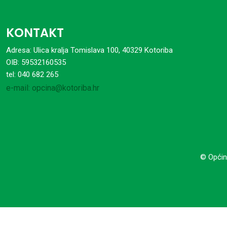
KONTAKT
Adresa: Ulica kralja Tomislava 100, 40329 Kotoriba
OIB: 59532160535
tel: 040 682 265
e-mail: opcina@kotoriba.hr
© Općin