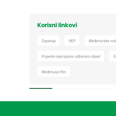
Korisni linkovi
Županija
HEP
Međimurske vo
Prijavite nepropisno odbačeni otpad
S
Međimurje Plin