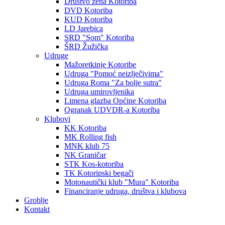
Društvo žena Kotoriba
DVD Kotoriba
KUD Kotoriba
LD Jarebica
SRD "Som" Kotoriba
ŠRD Žužička
Udruge
Mažoretkinje Kotoribe
Udruga "Pomoć neizlječivima"
Udruga Roma "Za bolje sutra"
Udruga umirovljenika
Limena glazba Općine Kotoriba
Ogranak UDVDR-a Kotoriba
Klubovi
KK Kotoriba
MK Rolling fish
MNK klub 75
NK Graničar
STK Kos-kotoriba
TK Kotoripski begači
Motonautički klub "Mura" Kotoriba
Financiranje udruga, društva i klubova
Groblje
Kontakt