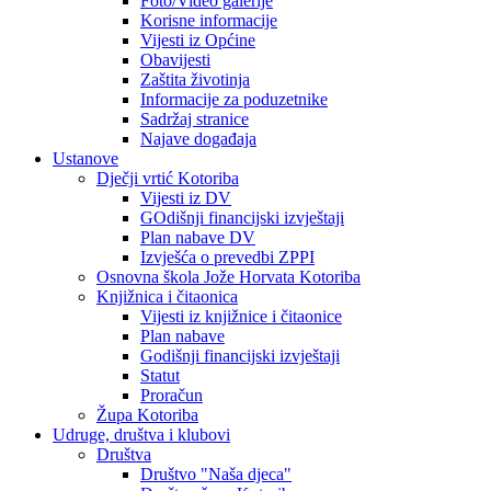
Foto/Video galerije
Korisne informacije
Vijesti iz Općine
Obavijesti
Zaštita životinja
Informacije za poduzetnike
Sadržaj stranice
Najave događaja
Ustanove
Dječji vrtić Kotoriba
Vijesti iz DV
GOdišnji financijski izvještaji
Plan nabave DV
Izvješća o prevedbi ZPPI
Osnovna škola Jože Horvata Kotoriba
Knjižnica i čitaonica
Vijesti iz knjižnice i čitaonice
Plan nabave
Godišnji financijski izvještaji
Statut
Proračun
Župa Kotoriba
Udruge, društva i klubovi
Društva
Društvo "Naša djeca"