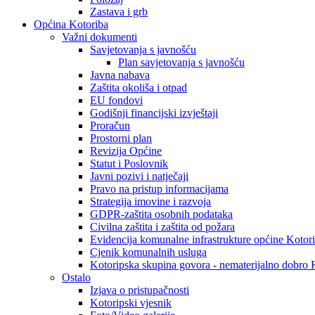
Zastava i grb
Općina Kotoriba
Važni dokumenti
Savjetovanja s javnošću
Plan savjetovanja s javnošću
Javna nabava
Zaštita okoliša i otpad
EU fondovi
Godišnji financijski izvještaji
Proračun
Prostorni plan
Revizija Općine
Statut i Poslovnik
Javni pozivi i natječaji
Pravo na pristup informacijama
Strategija imovine i razvoja
GDPR-zaštita osobnih podataka
Civilna zaštita i zaštita od požara
Evidencija komunalne infrastrukture općine Kotor
Cjenik komunalnih usluga
Kotoripska skupina govora - nematerijalno dobro
Ostalo
Izjava o pristupačnosti
Kotoripski vjesnik