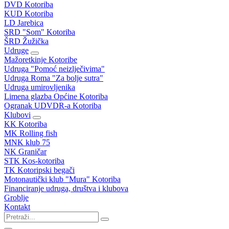
DVD Kotoriba
KUD Kotoriba
LD Jarebica
SRD "Som" Kotoriba
ŠRD Žužička
Udruge
Mažoretkinje Kotoribe
Udruga "Pomoć neizlječivima"
Udruga Roma "Za bolje sutra"
Udruga umirovljenika
Limena glazba Općine Kotoriba
Ogranak UDVDR-a Kotoriba
Klubovi
KK Kotoriba
MK Rolling fish
MNK klub 75
NK Graničar
STK Kos-kotoriba
TK Kotoripski begači
Motonautički klub "Mura" Kotoriba
Financiranje udruga, društva i klubova
Groblje
Kontakt