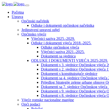
Početna
Uprava
Općinski načelnik
Odluke i dokumenti općinskog načelnika
Jedinstveni upravni odjel
Općinsko vijeće
Vijećnici saziva 2025.-2029.
Odluke i dokumenti vijeća 2018.-2025.
Odluke općinskog vijeća
Vijećnici saziva 2021.-2025.
Dokumenti sa sjednica
ODLUKE I DOKUMENTI VIJEĆA 2025-2029.
Dokumenti s 3. sjednice Općinskog vijeća 
Dokumenti s 2. sjednice Općinskog vijeća 1
Dokumenti s konstituirajuće sjednice
Dokumenti sa 4. sjednice Općinskog vijeća 
Prijedlog Strategije zelene urbane obnove 
Dokumenti sa 7. sjednice Općinskog vijeća 
Dokumenti s 9. sjednice Općinskog vijeća O
Dokumenti s 8. sjednice Općinskog vijeća O
Vijeće romske nacionalne manjine
Opći podaci
Položaj