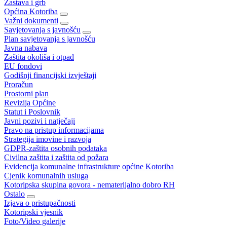
Zastava i grb
Općina Kotoriba
Važni dokumenti
Savjetovanja s javnošću
Plan savjetovanja s javnošću
Javna nabava
Zaštita okoliša i otpad
EU fondovi
Godišnji financijski izvještaji
Proračun
Prostorni plan
Revizija Općine
Statut i Poslovnik
Javni pozivi i natječaji
Pravo na pristup informacijama
Strategija imovine i razvoja
GDPR-zaštita osobnih podataka
Civilna zaštita i zaštita od požara
Evidencija komunalne infrastrukture općine Kotoriba
Cjenik komunalnih usluga
Kotoripska skupina govora - nematerijalno dobro RH
Ostalo
Izjava o pristupačnosti
Kotoripski vjesnik
Foto/Video galerije