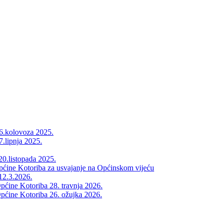
26.kolovoza 2025.
7.lipnja 2025.
20.listopada 2025.
Općine Kotoriba za usvajanje na Općinskom vijeću
12.3.2026.
pćine Kotoriba 28. travnja 2026.
pćine Kotoriba 26. ožujka 2026.