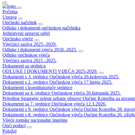
Početna
Uprava
Općinski načelnik
Odluke i dokumenti općinskog načelnika
Jedinstveni upravni odjel
Općinsko vijeće
Vijećnici saziva 2025.-2029.
Odluke i dokumenti vijeća 2018.-2025.
Odluke općinskog vijeća
Vijećnici saziva 2021.-2025.
Dokumenti sa sjednica
ODLUKE I DOKUMENTI VIJEĆA 2025-2029.
Dokumenti s 3. sjednice Općinskog vijeća 26.kolovoza 2025.
Dokumenti s 2. sjednice Općinskog vijeća 17.lipnja 2025.
Dokumenti s konstituirajuće sjednice
Dokumenti sa 4. sjednice Općinskog vijeća 20.listopada 2025.
Prijedlog Strategije zelene urbane obnove Općine Kotoriba za usvaja
Dokumenti sa 7. sjednice Općinskog vijeća 12.3.2026.
Dokumenti s 9. sjednice Općinskog vijeća Općine Kotoriba 28. travn
Dokumenti s 8. sjednice Općinskog vijeća Općine Kotoriba 26. ožujk
Vijeće romske nacionalne manjine
Opći podaci
Položaj