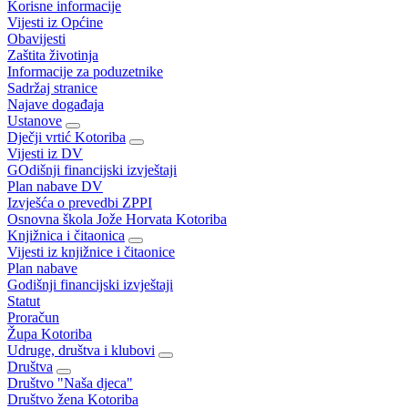
Korisne informacije
Vijesti iz Općine
Obavijesti
Zaštita životinja
Informacije za poduzetnike
Sadržaj stranice
Najave događaja
Ustanove
Dječji vrtić Kotoriba
Vijesti iz DV
GOdišnji financijski izvještaji
Plan nabave DV
Izvješća o prevedbi ZPPI
Osnovna škola Jože Horvata Kotoriba
Knjižnica i čitaonica
Vijesti iz knjižnice i čitaonice
Plan nabave
Godišnji financijski izvještaji
Statut
Proračun
Župa Kotoriba
Udruge, društva i klubovi
Društva
Društvo "Naša djeca"
Društvo žena Kotoriba