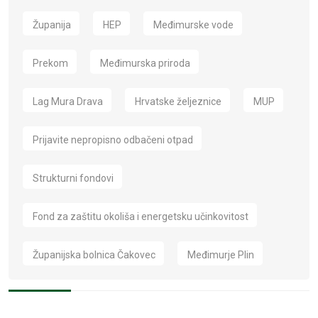
Županija
HEP
Međimurske vode
Prekom
Međimurska priroda
Lag Mura Drava
Hrvatske željeznice
MUP
Prijavite nepropisno odbačeni otpad
Strukturni fondovi
Fond za zaštitu okoliša i energetsku učinkovitost
Županijska bolnica Čakovec
Međimurje Plin