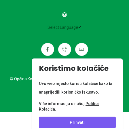
Powered by
Koristimo kolačiće
© Općina Kotoriba. Sva prava pridržana. Izrada web stranice:
Ovo web mjesto koristi kolačiće kako bi
Nordia grupa d.o.o.
unaprijedili korisničko iskustvo.
META PODACI
Više informacija o našoj
Politici
Kolačića
.
Prihvati