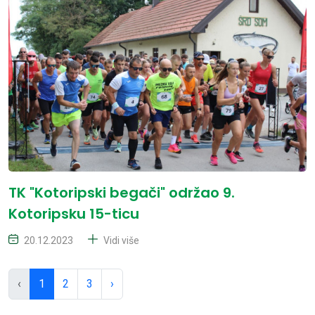
TK "Kotoripski begači" održao 9.
Kotoripsku 15-ticu
20.12.2023
Vidi više
‹
1
2
3
›