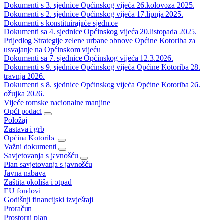
Dokumenti s 3. sjednice Općinskog vijeća 26.kolovoza 2025.
Dokumenti s 2. sjednice Općinskog vijeća 17.lipnja 2025.
Dokumenti s konstituirajuće sjednice
Dokumenti sa 4. sjednice Općinskog vijeća 20.listopada 2025.
Prijedlog Strategije zelene urbane obnove Općine Kotoriba za
usvajanje na Općinskom vijeću
Dokumenti sa 7. sjednice Općinskog vijeća 12.3.2026.
Dokumenti s 9. sjednice Općinskog vijeća Općine Kotoriba 28.
travnja 2026.
Dokumenti s 8. sjednice Općinskog vijeća Općine Kotoriba 26.
ožujka 2026.
Vijeće romske nacionalne manjine
Opći podaci
Položaj
Zastava i grb
Općina Kotoriba
Važni dokumenti
Savjetovanja s javnošću
Plan savjetovanja s javnošću
Javna nabava
Zaštita okoliša i otpad
EU fondovi
Godišnji financijski izvještaji
Proračun
Prostorni plan