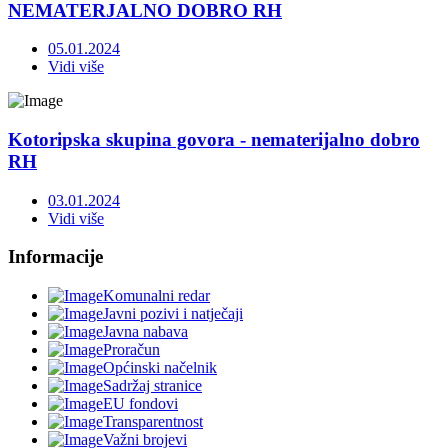
NEMATERJALNO DOBRO RH
05.01.2024
Vidi više
Kotoripska skupina govora - nematerijalno dobro
RH
03.01.2024
Vidi više
Informacije
Komunalni redar
Javni pozivi i natječaji
Javna nabava
Proračun
Općinski načelnik
Sadržaj stranice
EU fondovi
Transparentnost
Važni brojevi