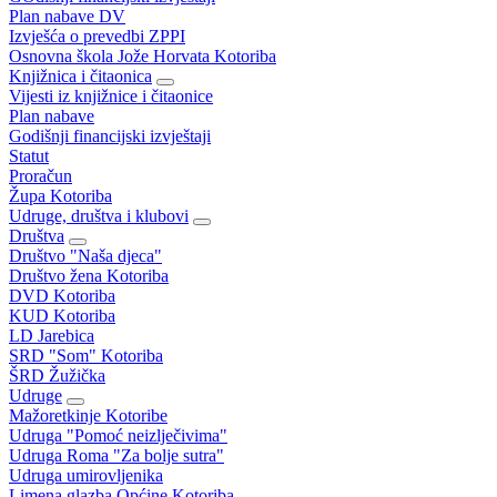
Plan nabave DV
Izvješća o prevedbi ZPPI
Osnovna škola Jože Horvata Kotoriba
Knjižnica i čitaonica
Vijesti iz knjižnice i čitaonice
Plan nabave
Godišnji financijski izvještaji
Statut
Proračun
Župa Kotoriba
Udruge, društva i klubovi
Društva
Društvo "Naša djeca"
Društvo žena Kotoriba
DVD Kotoriba
KUD Kotoriba
LD Jarebica
SRD "Som" Kotoriba
ŠRD Žužička
Udruge
Mažoretkinje Kotoribe
Udruga "Pomoć neizlječivima"
Udruga Roma "Za bolje sutra"
Udruga umirovljenika
Limena glazba Općine Kotoriba