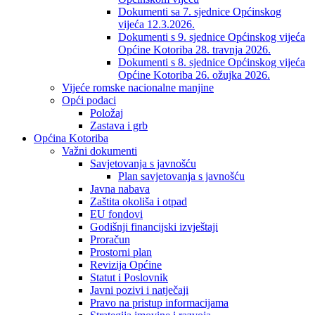
Dokumenti sa 7. sjednice Općinskog
vijeća 12.3.2026.
Dokumenti s 9. sjednice Općinskog vijeća
Općine Kotoriba 28. travnja 2026.
Dokumenti s 8. sjednice Općinskog vijeća
Općine Kotoriba 26. ožujka 2026.
Vijeće romske nacionalne manjine
Opći podaci
Položaj
Zastava i grb
Općina Kotoriba
Važni dokumenti
Savjetovanja s javnošću
Plan savjetovanja s javnošću
Javna nabava
Zaštita okoliša i otpad
EU fondovi
Godišnji financijski izvještaji
Proračun
Prostorni plan
Revizija Općine
Statut i Poslovnik
Javni pozivi i natječaji
Pravo na pristup informacijama