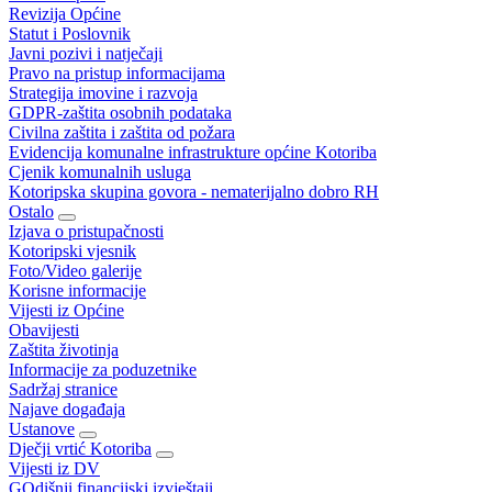
Revizija Općine
Statut i Poslovnik
Javni pozivi i natječaji
Pravo na pristup informacijama
Strategija imovine i razvoja
GDPR-zaštita osobnih podataka
Civilna zaštita i zaštita od požara
Evidencija komunalne infrastrukture općine Kotoriba
Cjenik komunalnih usluga
Kotoripska skupina govora - nematerijalno dobro RH
Ostalo
Izjava o pristupačnosti
Kotoripski vjesnik
Foto/Video galerije
Korisne informacije
Vijesti iz Općine
Obavijesti
Zaštita životinja
Informacije za poduzetnike
Sadržaj stranice
Najave događaja
Ustanove
Dječji vrtić Kotoriba
Vijesti iz DV
GOdišnji financijski izvještaji