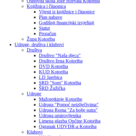
Osnovna škola Jože Horvata Kotoriba
Knjižnica i čitaonica
Vijesti iz knjižnice i čitaonice
Plan nabave
Godišnji financijski izvještaji
Statut
Proračun
Župa Kotoriba
Udruge, društva i klubovi
Društva
Društvo "Naša djeca"
Društvo žena Kotoriba
DVD Kotoriba
KUD Kotoriba
LD Jarebica
SRD "Som" Kotoriba
ŠRD Žužička
Udruge
Mažoretkinje Kotoribe
Udruga "Pomoć neizlječivima"
Udruga Roma "Za bolje sutra"
Udruga umirovljenika
Limena glazba Općine Kotoriba
Ogranak UDVDR-a Kotoriba
Klubovi