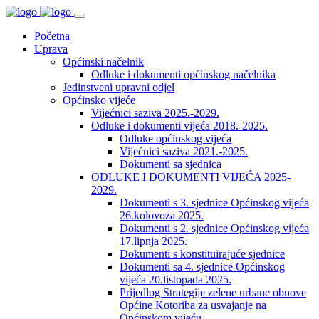
Početna
Uprava
Općinski načelnik
Odluke i dokumenti općinskog načelnika
Jedinstveni upravni odjel
Općinsko vijeće
Vijećnici saziva 2025.-2029.
Odluke i dokumenti vijeća 2018.-2025.
Odluke općinskog vijeća
Vijećnici saziva 2021.-2025.
Dokumenti sa sjednica
ODLUKE I DOKUMENTI VIJEĆA 2025-
2029.
Dokumenti s 3. sjednice Općinskog vijeća
26.kolovoza 2025.
Dokumenti s 2. sjednice Općinskog vijeća
17.lipnja 2025.
Dokumenti s konstituirajuće sjednice
Dokumenti sa 4. sjednice Općinskog
vijeća 20.listopada 2025.
Prijedlog Strategije zelene urbane obnove
Općine Kotoriba za usvajanje na
Općinskom vijeću