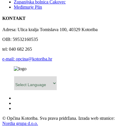
Županijska bolnica Čakovec
Međimurje Plin
KONTAKT
Adresa: Ulica kralja Tomislava 100, 40329 Kotoriba
OIB: 59532160535
tel: 040 682 265
e-mail: opcina@kotoriba.hr
Powered by
© Općina Kotoriba. Sva prava pridržana. Izrada web stranice:
Nordia grupa d.o.o.