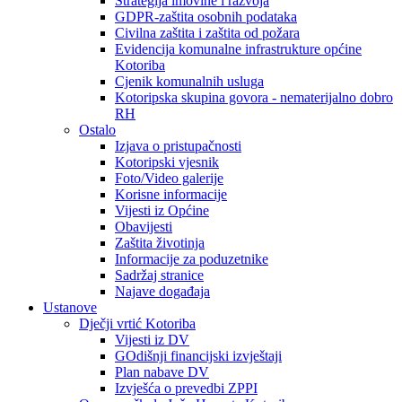
Strategija imovine i razvoja
GDPR-zaštita osobnih podataka
Civilna zaštita i zaštita od požara
Evidencija komunalne infrastrukture općine
Kotoriba
Cjenik komunalnih usluga
Kotoripska skupina govora - nematerijalno dobro
RH
Ostalo
Izjava o pristupačnosti
Kotoripski vjesnik
Foto/Video galerije
Korisne informacije
Vijesti iz Općine
Obavijesti
Zaštita životinja
Informacije za poduzetnike
Sadržaj stranice
Najave događaja
Ustanove
Dječji vrtić Kotoriba
Vijesti iz DV
GOdišnji financijski izvještaji
Plan nabave DV
Izvješća o prevedbi ZPPI