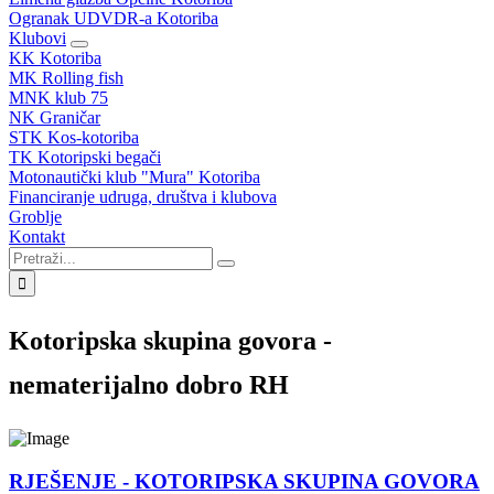
Ogranak UDVDR-a Kotoriba
Klubovi
KK Kotoriba
MK Rolling fish
MNK klub 75
NK Graničar
STK Kos-kotoriba
TK Kotoripski begači
Motonautički klub "Mura" Kotoriba
Financiranje udruga, društva i klubova
Groblje
Kontakt
Kotoripska skupina govora -
nematerijalno dobro RH
RJEŠENJE - KOTORIPSKA SKUPINA GOVORA