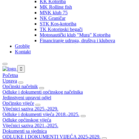
KK Kotoriba
MK Rolling fish
MNK klub 75
NK Graničar
STK Kos-kotoriba
TK Kotoripski begači
Motonautički klub "Mura" Kotoriba
Financiranje udruga, društva i klubova
Groblje
Kontakt
Početna
Uprava
Općinski načelnik
Odluke i dokumenti općinskog načelnika
Jedinstveni upravni odjel
Općinsko vijeće
Vijećnici saziva 2025.-2029.
Odluke i dokumenti vijeća 2018.-2025.
Odluke općinskog vijeća
Vijećnici saziva 2021.-2025.
Dokumenti sa sjednica
ODLUKE I DOKUMENTI VIJEĆA 2025-2029.