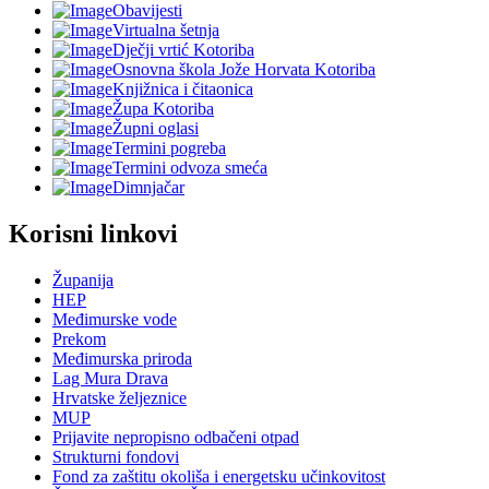
Obavijesti
Virtualna šetnja
Dječji vrtić Kotoriba
Osnovna škola Jože Horvata Kotoriba
Knjižnica i čitaonica
Župa Kotoriba
Župni oglasi
Termini pogreba
Termini odvoza smeća
Dimnjačar
Korisni linkovi
Županija
HEP
Međimurske vode
Prekom
Međimurska priroda
Lag Mura Drava
Hrvatske željeznice
MUP
Prijavite nepropisno odbačeni otpad
Strukturni fondovi
Fond za zaštitu okoliša i energetsku učinkovitost