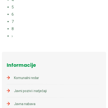
5
6
7
8
›
Informacije
Komunalni redar
Javni pozivi i natječaji
Javna nabava