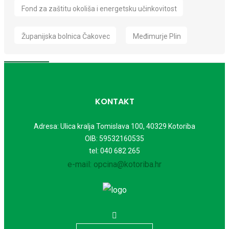
Fond za zaštitu okoliša i energetsku učinkovitost
Županijska bolnica Čakovec
Međimurje Plin
KONTAKT
Adresa: Ulica kralja Tomislava 100, 40329 Kotoriba
OIB: 59532160535
tel: 040 682 265
e-mail: opcina@kotoriba.hr