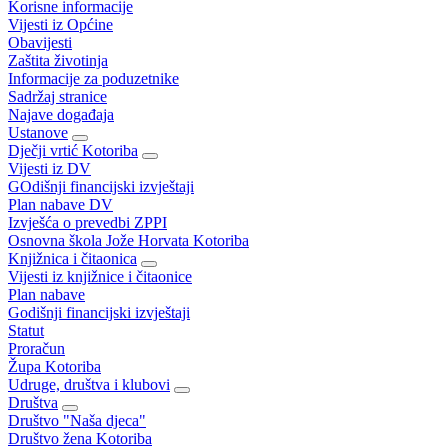
Korisne informacije
Vijesti iz Općine
Obavijesti
Zaštita životinja
Informacije za poduzetnike
Sadržaj stranice
Najave događaja
Ustanove
Dječji vrtić Kotoriba
Vijesti iz DV
GOdišnji financijski izvještaji
Plan nabave DV
Izvješća o prevedbi ZPPI
Osnovna škola Jože Horvata Kotoriba
Knjižnica i čitaonica
Vijesti iz knjižnice i čitaonice
Plan nabave
Godišnji financijski izvještaji
Statut
Proračun
Župa Kotoriba
Udruge, društva i klubovi
Društva
Društvo "Naša djeca"
Društvo žena Kotoriba