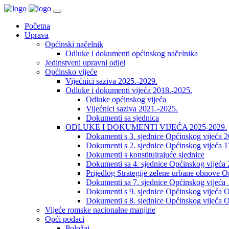
Početna
Uprava
Općinski načelnik
Odluke i dokumenti općinskog načelnika
Jedinstveni upravni odjel
Općinsko vijeće
Vijećnici saziva 2025.-2029.
Odluke i dokumenti vijeća 2018.-2025.
Odluke općinskog vijeća
Vijećnici saziva 2021.-2025.
Dokumenti sa sjednica
ODLUKE I DOKUMENTI VIJEĆA 2025-2029.
Dokumenti s 3. sjednice Općinskog vijeća 
Dokumenti s 2. sjednice Općinskog vijeća 1
Dokumenti s konstituirajuće sjednice
Dokumenti sa 4. sjednice Općinskog vijeća 
Prijedlog Strategije zelene urbane obnove 
Dokumenti sa 7. sjednice Općinskog vijeća 
Dokumenti s 9. sjednice Općinskog vijeća O
Dokumenti s 8. sjednice Općinskog vijeća O
Vijeće romske nacionalne manjine
Opći podaci
Položaj