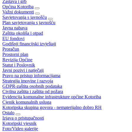
Zastava i grb
Općina Kotoriba
Važni dokumenti
Savjetovanja s javnošću
Plan savjetovanja s javnošću
Javna nabava
Zaštita okoliša i otpad
EU fondovi
Godišnji financijski izvještaji
Proračun
Prostorni plan
Revizija Općine
Statut i Poslovnik
Javni pozivi i natječaji
Pravo na pristup informacijama
Strategija imovine i razvoja
GDPR-zaštita osobnih podataka
Civilna zaštita i zaštita od požara
Evidencija komunalne infrastrukture općine Kotoriba
Cjenik komunalnih usluga
Kotoripska skupina govora - nematerijalno dobro RH
Ostalo
Izjava o pristupačnosti
Kotoripski vjesnik
Foto/Video galerije