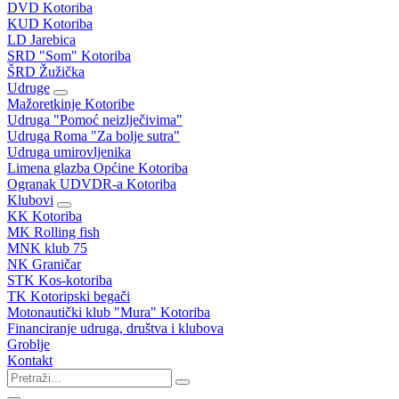
DVD Kotoriba
KUD Kotoriba
LD Jarebica
SRD "Som" Kotoriba
ŠRD Žužička
Udruge
Mažoretkinje Kotoribe
Udruga "Pomoć neizlječivima"
Udruga Roma "Za bolje sutra"
Udruga umirovljenika
Limena glazba Općine Kotoriba
Ogranak UDVDR-a Kotoriba
Klubovi
KK Kotoriba
MK Rolling fish
MNK klub 75
NK Graničar
STK Kos-kotoriba
TK Kotoripski begači
Motonautički klub "Mura" Kotoriba
Financiranje udruga, društva i klubova
Groblje
Kontakt