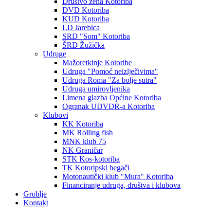
Društvo žena Kotoriba
DVD Kotoriba
KUD Kotoriba
LD Jarebica
SRD "Som" Kotoriba
ŠRD Žužička
Udruge
Mažoretkinje Kotoribe
Udruga "Pomoć neizlječivima"
Udruga Roma "Za bolje sutra"
Udruga umirovljenika
Limena glazba Općine Kotoriba
Ogranak UDVDR-a Kotoriba
Klubovi
KK Kotoriba
MK Rolling fish
MNK klub 75
NK Graničar
STK Kos-kotoriba
TK Kotoripski begači
Motonautički klub "Mura" Kotoriba
Financiranje udruga, društva i klubova
Groblje
Kontakt