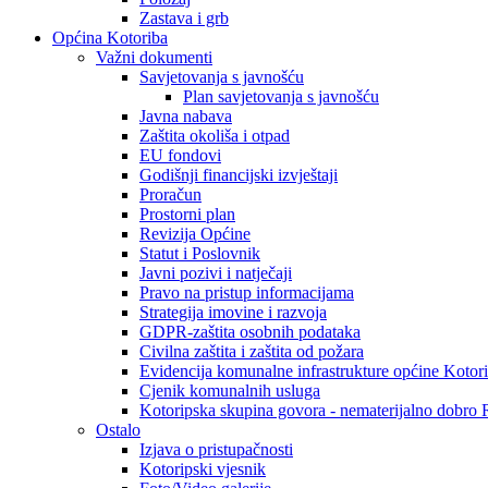
Zastava i grb
Općina Kotoriba
Važni dokumenti
Savjetovanja s javnošću
Plan savjetovanja s javnošću
Javna nabava
Zaštita okoliša i otpad
EU fondovi
Godišnji financijski izvještaji
Proračun
Prostorni plan
Revizija Općine
Statut i Poslovnik
Javni pozivi i natječaji
Pravo na pristup informacijama
Strategija imovine i razvoja
GDPR-zaštita osobnih podataka
Civilna zaštita i zaštita od požara
Evidencija komunalne infrastrukture općine Kotor
Cjenik komunalnih usluga
Kotoripska skupina govora - nematerijalno dobro
Ostalo
Izjava o pristupačnosti
Kotoripski vjesnik