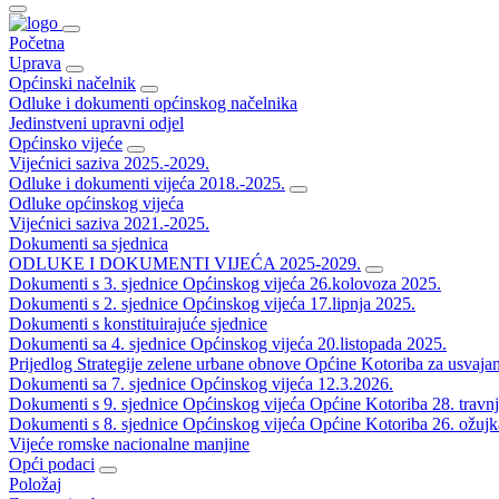
Početna
Uprava
Općinski načelnik
Odluke i dokumenti općinskog načelnika
Jedinstveni upravni odjel
Općinsko vijeće
Vijećnici saziva 2025.-2029.
Odluke i dokumenti vijeća 2018.-2025.
Odluke općinskog vijeća
Vijećnici saziva 2021.-2025.
Dokumenti sa sjednica
ODLUKE I DOKUMENTI VIJEĆA 2025-2029.
Dokumenti s 3. sjednice Općinskog vijeća 26.kolovoza 2025.
Dokumenti s 2. sjednice Općinskog vijeća 17.lipnja 2025.
Dokumenti s konstituirajuće sjednice
Dokumenti sa 4. sjednice Općinskog vijeća 20.listopada 2025.
Prijedlog Strategije zelene urbane obnove Općine Kotoriba za usvaja
Dokumenti sa 7. sjednice Općinskog vijeća 12.3.2026.
Dokumenti s 9. sjednice Općinskog vijeća Općine Kotoriba 28. travn
Dokumenti s 8. sjednice Općinskog vijeća Općine Kotoriba 26. ožujk
Vijeće romske nacionalne manjine
Opći podaci
Položaj