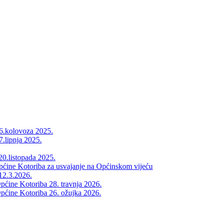
26.kolovoza 2025.
7.lipnja 2025.
20.listopada 2025.
Općine Kotoriba za usvajanje na Općinskom vijeću
12.3.2026.
pćine Kotoriba 28. travnja 2026.
pćine Kotoriba 26. ožujka 2026.