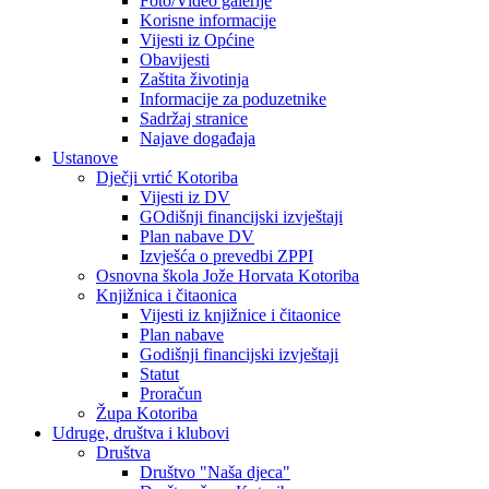
Foto/Video galerije
Korisne informacije
Vijesti iz Općine
Obavijesti
Zaštita životinja
Informacije za poduzetnike
Sadržaj stranice
Najave događaja
Ustanove
Dječji vrtić Kotoriba
Vijesti iz DV
GOdišnji financijski izvještaji
Plan nabave DV
Izvješća o prevedbi ZPPI
Osnovna škola Jože Horvata Kotoriba
Knjižnica i čitaonica
Vijesti iz knjižnice i čitaonice
Plan nabave
Godišnji financijski izvještaji
Statut
Proračun
Župa Kotoriba
Udruge, društva i klubovi
Društva
Društvo "Naša djeca"