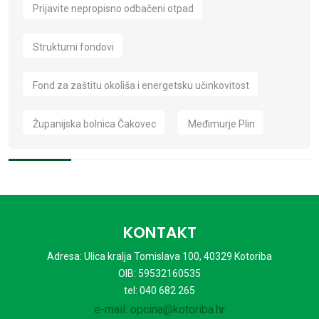
Prijavite nepropisno odbačeni otpad
Strukturni fondovi
Fond za zaštitu okoliša i energetsku učinkovitost
Županijska bolnica Čakovec
Međimurje Plin
KONTAKT
Adresa: Ulica kralja Tomislava 100, 40329 Kotoriba
OIB: 59532160535
tel: 040 682 265
e-mail: opcina@kotoriba.hr