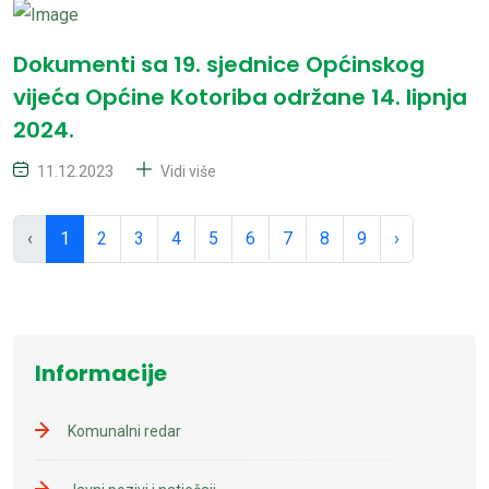
Dokumenti sa 19. sjednice Općinskog
vijeća Općine Kotoriba održane 14. lipnja
2024.
11.12.2023
Vidi više
‹
1
2
3
4
5
6
7
8
9
›
Informacije
Komunalni redar