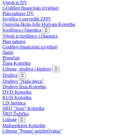
Vijesti iz DV
GOdišnji financijski izvještaji
Plan nabave DV
Izvješća o prevedbi ZPPI
Osnovna škola Jože Horvata Kotoriba
Knjižnica i čitaonica
Vijesti iz knjižnice i čitaonice
Plan nabave
Godišnji financijski izvještaji
Statut
Proračun
Župa Kotoriba
Udruge, društva i klubovi
Društva
Društvo "Naša djeca"
Društvo žena Kotoriba
DVD Kotoriba
KUD Kotoriba
LD Jarebica
SRD "Som" Kotoriba
ŠRD Žužička
Udruge
Mažoretkinje Kotoribe
Udruga "Pomoć neizlječivima"