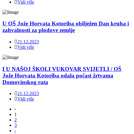
Vidi više
U OŠ Jože Horvata Kotoriba obilježen Dan kruha i
zahvalnosti za plodove zemlje
21.12.2023
Vidi više
I U NAŠOJ ŠKOLI VUKOVAR SVIJETLI / OŠ
Jože Horvata Kotoriba odala počast žrtvama
Domovinskog rata
21.12.2023
Vidi više
‹
1
2
3
›