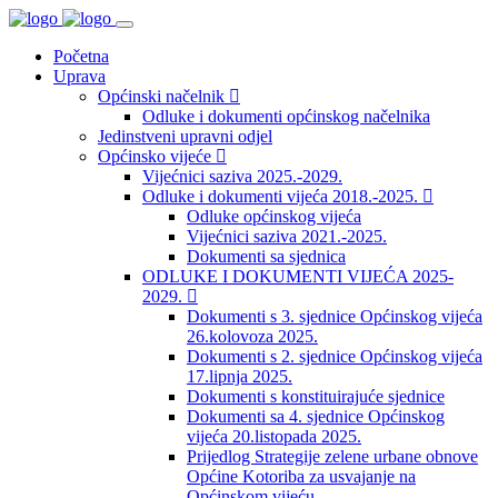
Početna
Uprava
Općinski načelnik
Odluke i dokumenti općinskog načelnika
Jedinstveni upravni odjel
Općinsko vijeće
Vijećnici saziva 2025.-2029.
Odluke i dokumenti vijeća 2018.-2025.
Odluke općinskog vijeća
Vijećnici saziva 2021.-2025.
Dokumenti sa sjednica
ODLUKE I DOKUMENTI VIJEĆA 2025-
2029.
Dokumenti s 3. sjednice Općinskog vijeća
26.kolovoza 2025.
Dokumenti s 2. sjednice Općinskog vijeća
17.lipnja 2025.
Dokumenti s konstituirajuće sjednice
Dokumenti sa 4. sjednice Općinskog
vijeća 20.listopada 2025.
Prijedlog Strategije zelene urbane obnove
Općine Kotoriba za usvajanje na
Općinskom vijeću