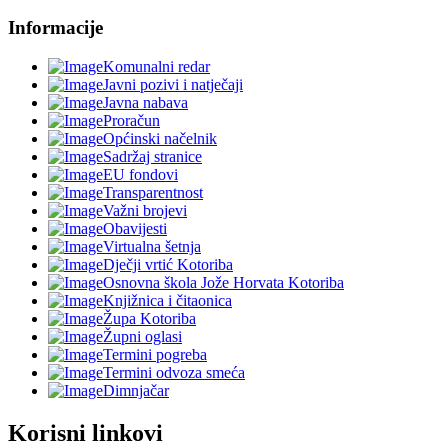
Informacije
Komunalni redar
Javni pozivi i natječaji
Javna nabava
Proračun
Općinski načelnik
Sadržaj stranice
EU fondovi
Transparentnost
Važni brojevi
Obavijesti
Virtualna šetnja
Dječji vrtić Kotoriba
Osnovna škola Jože Horvata Kotoriba
Knjižnica i čitaonica
Župa Kotoriba
Župni oglasi
Termini pogreba
Termini odvoza smeća
Dimnjačar
Korisni linkovi