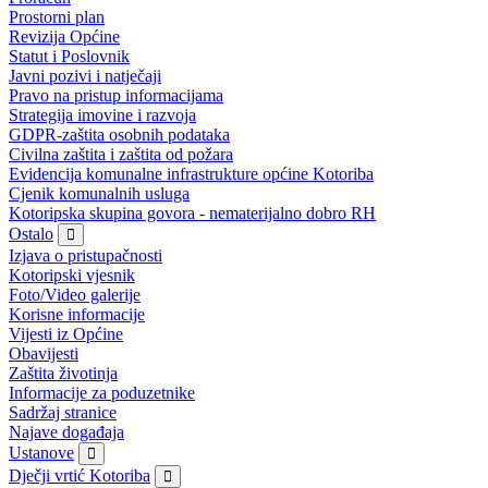
Prostorni plan
Revizija Općine
Statut i Poslovnik
Javni pozivi i natječaji
Pravo na pristup informacijama
Strategija imovine i razvoja
GDPR-zaštita osobnih podataka
Civilna zaštita i zaštita od požara
Evidencija komunalne infrastrukture općine Kotoriba
Cjenik komunalnih usluga
Kotoripska skupina govora - nematerijalno dobro RH
Ostalo
Izjava o pristupačnosti
Kotoripski vjesnik
Foto/Video galerije
Korisne informacije
Vijesti iz Općine
Obavijesti
Zaštita životinja
Informacije za poduzetnike
Sadržaj stranice
Najave događaja
Ustanove
Dječji vrtić Kotoriba