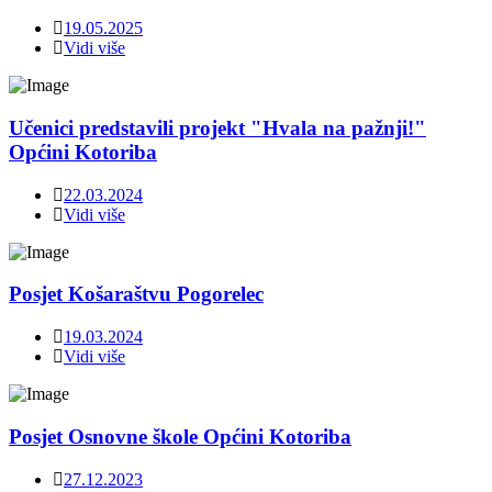
19.05.2025
Vidi više
Učenici predstavili projekt "Hvala na pažnji!"
Općini Kotoriba
22.03.2024
Vidi više
Posjet Košaraštvu Pogorelec
19.03.2024
Vidi više
Posjet Osnovne škole Općini Kotoriba
27.12.2023