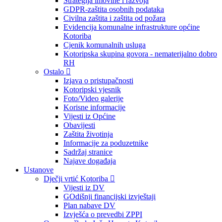
Strategija imovine i razvoja
GDPR-zaštita osobnih podataka
Civilna zaštita i zaštita od požara
Evidencija komunalne infrastrukture općine
Kotoriba
Cjenik komunalnih usluga
Kotoripska skupina govora - nematerijalno dobro
RH
Ostalo
Izjava o pristupačnosti
Kotoripski vjesnik
Foto/Video galerije
Korisne informacije
Vijesti iz Općine
Obavijesti
Zaštita životinja
Informacije za poduzetnike
Sadržaj stranice
Najave događaja
Ustanove
Dječji vrtić Kotoriba
Vijesti iz DV
GOdišnji financijski izvještaji
Plan nabave DV
Izvješća o prevedbi ZPPI