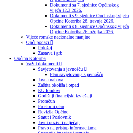
Dokumenti sa 7. sjednice Općinskog
vijeća 12.3.2026.
Dokumenti s 9. sjednice Općinskog vijeća
Općine Kotoriba 28. travnja 2026.
Dokumenti s 8. sjednice Općinskog vijeća
Općine Kotoriba 26. ožujka 2026.
Vijeće romske nacionalne manjine
Opći podaci
Položaj
Zastava i grb
Općina Kotoriba
Važni dokumenti
Savjetovanja s javnošću
Plan savjetovanja s javnošću
Javna nabava
Zaštita okoliša i otpad
EU fondovi
Godišnji financijski izvještaji
Proračun
Prostorni plan
Revizija Općine
Statut i Poslovnik
Javni pozivi i natječaji
Pravo na pristup informacijama