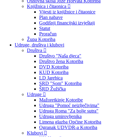
Osnovna škola Jože Horvata Kotoriba
Knjižnica i čitaonica
Vijesti iz knjižnice i čitaonice
Plan nabave
Godišnji financijski izvještaji
Statut
Proračun
Župa Kotoriba
Udruge, društva i klubovi
Društva
Društvo "Naša djeca"
Društvo žena Kotoriba
DVD Kotoriba
KUD Kotoriba
LD Jarebica
SRD "Som" Kotoriba
ŠRD Žužička
Udruge
Mažoretkinje Kotoribe
Udruga "Pomoć neizlječivima"
Udruga Roma "Za bolje sutra"
Udruga umirovljenika
Limena glazba Općine Kotoriba
Ogranak UDVDR-a Kotoriba
Klubovi