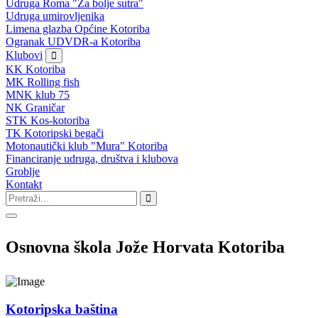
Udruga Roma "Za bolje sutra"
Udruga umirovljenika
Limena glazba Općine Kotoriba
Ogranak UDVDR-a Kotoriba
Klubovi
KK Kotoriba
MK Rolling fish
MNK klub 75
NK Graničar
STK Kos-kotoriba
TK Kotoripski begači
Motonautički klub "Mura" Kotoriba
Financiranje udruga, društva i klubova
Groblje
Kontakt
Osnovna škola Jože Horvata Kotoriba
Kotoripska baština