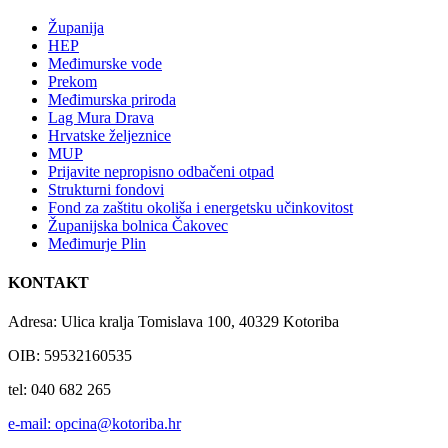
Županija
HEP
Međimurske vode
Prekom
Međimurska priroda
Lag Mura Drava
Hrvatske željeznice
MUP
Prijavite nepropisno odbačeni otpad
Strukturni fondovi
Fond za zaštitu okoliša i energetsku učinkovitost
Županijska bolnica Čakovec
Međimurje Plin
KONTAKT
Adresa: Ulica kralja Tomislava 100, 40329 Kotoriba
OIB: 59532160535
tel: 040 682 265
e-mail: opcina@kotoriba.hr