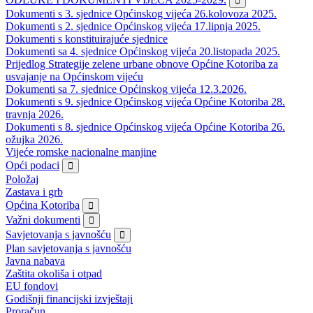
Dokumenti s 3. sjednice Općinskog vijeća 26.kolovoza 2025.
Dokumenti s 2. sjednice Općinskog vijeća 17.lipnja 2025.
Dokumenti s konstituirajuće sjednice
Dokumenti sa 4. sjednice Općinskog vijeća 20.listopada 2025.
Prijedlog Strategije zelene urbane obnove Općine Kotoriba za
usvajanje na Općinskom vijeću
Dokumenti sa 7. sjednice Općinskog vijeća 12.3.2026.
Dokumenti s 9. sjednice Općinskog vijeća Općine Kotoriba 28.
travnja 2026.
Dokumenti s 8. sjednice Općinskog vijeća Općine Kotoriba 26.
ožujka 2026.
Vijeće romske nacionalne manjine
Opći podaci
Položaj
Zastava i grb
Općina Kotoriba
Važni dokumenti
Savjetovanja s javnošću
Plan savjetovanja s javnošću
Javna nabava
Zaštita okoliša i otpad
EU fondovi
Godišnji financijski izvještaji
Proračun