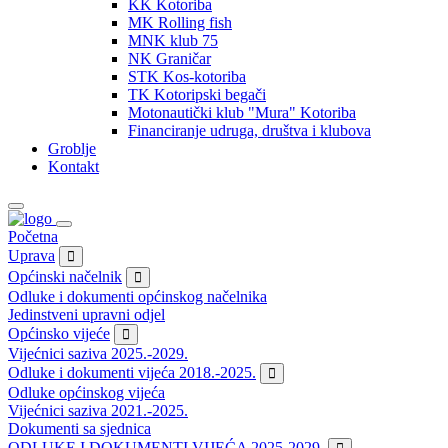
KK Kotoriba
MK Rolling fish
MNK klub 75
NK Graničar
STK Kos-kotoriba
TK Kotoripski begači
Motonautički klub "Mura" Kotoriba
Financiranje udruga, društva i klubova
Groblje
Kontakt
Početna
Uprava
Općinski načelnik
Odluke i dokumenti općinskog načelnika
Jedinstveni upravni odjel
Općinsko vijeće
Vijećnici saziva 2025.-2029.
Odluke i dokumenti vijeća 2018.-2025.
Odluke općinskog vijeća
Vijećnici saziva 2021.-2025.
Dokumenti sa sjednica
ODLUKE I DOKUMENTI VIJEĆA 2025-2029.