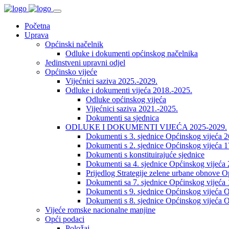
Početna
Uprava
Općinski načelnik
Odluke i dokumenti općinskog načelnika
Jedinstveni upravni odjel
Općinsko vijeće
Vijećnici saziva 2025.-2029.
Odluke i dokumenti vijeća 2018.-2025.
Odluke općinskog vijeća
Vijećnici saziva 2021.-2025.
Dokumenti sa sjednica
ODLUKE I DOKUMENTI VIJEĆA 2025-2029.
Dokumenti s 3. sjednice Općinskog vijeća 
Dokumenti s 2. sjednice Općinskog vijeća 1
Dokumenti s konstituirajuće sjednice
Dokumenti sa 4. sjednice Općinskog vijeća 
Prijedlog Strategije zelene urbane obnove 
Dokumenti sa 7. sjednice Općinskog vijeća 
Dokumenti s 9. sjednice Općinskog vijeća O
Dokumenti s 8. sjednice Općinskog vijeća O
Vijeće romske nacionalne manjine
Opći podaci
Položaj