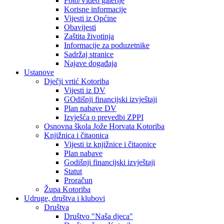
Foto/Video galerije
Korisne informacije
Vijesti iz Općine
Obavijesti
Zaštita životinja
Informacije za poduzetnike
Sadržaj stranice
Najave događaja
Ustanove
Dječji vrtić Kotoriba
Vijesti iz DV
GOdišnji financijski izvještaji
Plan nabave DV
Izvješća o prevedbi ZPPI
Osnovna škola Jože Horvata Kotoriba
Knjižnica i čitaonica
Vijesti iz knjižnice i čitaonice
Plan nabave
Godišnji financijski izvještaji
Statut
Proračun
Župa Kotoriba
Udruge, društva i klubovi
Društva
Društvo "Naša djeca"