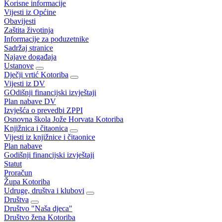
Korisne informacije
Vijesti iz Općine
Obavijesti
Zaštita životinja
Informacije za poduzetnike
Sadržaj stranice
Najave događaja
Ustanove
Dječji vrtić Kotoriba
Vijesti iz DV
GOdišnji financijski izvještaji
Plan nabave DV
Izvješća o prevedbi ZPPI
Osnovna škola Jože Horvata Kotoriba
Knjižnica i čitaonica
Vijesti iz knjižnice i čitaonice
Plan nabave
Godišnji financijski izvještaji
Statut
Proračun
Župa Kotoriba
Udruge, društva i klubovi
Društva
Društvo "Naša djeca"
Društvo žena Kotoriba