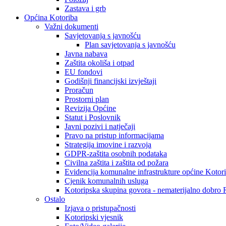
Zastava i grb
Općina Kotoriba
Važni dokumenti
Savjetovanja s javnošću
Plan savjetovanja s javnošću
Javna nabava
Zaštita okoliša i otpad
EU fondovi
Godišnji financijski izvještaji
Proračun
Prostorni plan
Revizija Općine
Statut i Poslovnik
Javni pozivi i natječaji
Pravo na pristup informacijama
Strategija imovine i razvoja
GDPR-zaštita osobnih podataka
Civilna zaštita i zaštita od požara
Evidencija komunalne infrastrukture općine Kotor
Cjenik komunalnih usluga
Kotoripska skupina govora - nematerijalno dobro
Ostalo
Izjava o pristupačnosti
Kotoripski vjesnik