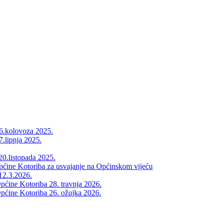
26.kolovoza 2025.
7.lipnja 2025.
20.listopada 2025.
Općine Kotoriba za usvajanje na Općinskom vijeću
12.3.2026.
pćine Kotoriba 28. travnja 2026.
pćine Kotoriba 26. ožujka 2026.