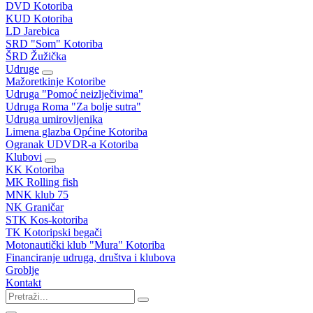
DVD Kotoriba
KUD Kotoriba
LD Jarebica
SRD "Som" Kotoriba
ŠRD Žužička
Udruge
Mažoretkinje Kotoribe
Udruga "Pomoć neizlječivima"
Udruga Roma "Za bolje sutra"
Udruga umirovljenika
Limena glazba Općine Kotoriba
Ogranak UDVDR-a Kotoriba
Klubovi
KK Kotoriba
MK Rolling fish
MNK klub 75
NK Graničar
STK Kos-kotoriba
TK Kotoripski begači
Motonautički klub "Mura" Kotoriba
Financiranje udruga, društva i klubova
Groblje
Kontakt