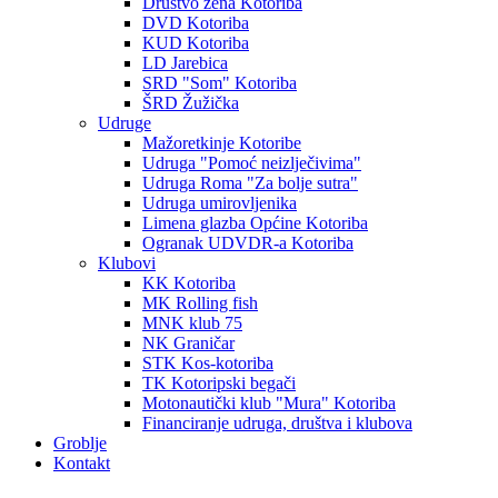
Društvo žena Kotoriba
DVD Kotoriba
KUD Kotoriba
LD Jarebica
SRD "Som" Kotoriba
ŠRD Žužička
Udruge
Mažoretkinje Kotoribe
Udruga "Pomoć neizlječivima"
Udruga Roma "Za bolje sutra"
Udruga umirovljenika
Limena glazba Općine Kotoriba
Ogranak UDVDR-a Kotoriba
Klubovi
KK Kotoriba
MK Rolling fish
MNK klub 75
NK Graničar
STK Kos-kotoriba
TK Kotoripski begači
Motonautički klub "Mura" Kotoriba
Financiranje udruga, društva i klubova
Groblje
Kontakt