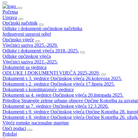
Početna
Uprava
Općinski načelnik
Odluke i dokumenti općinskog načelnika
Jedinstveni upravni odjel
Općinsko vijeće
Vijećnici saziva 2025.-2029.
Odluke i dokumenti vijeća 2018.-2025.
Odluke općinskog vijeća
Vijećnici saziva 2021.-2025.
Dokumenti sa sjednica
ODLUKE I DOKUMENTI VIJEĆA 2025-2029.
Dokumenti s 3. sjednice Općinskog vijeća 26.kolovoza 2025.
Dokumenti s 2. sjednice Općinskog vijeća 17.lipnja 2025.
Dokumenti s konstituirajuće sjednice
Dokumenti sa 4. sjednice Općinskog vijeća 20.listopada 2025.
Prijedlog Strategije zelene urbane obnove Općine Kotoriba za usvaja
Dokumenti sa 7. sjednice Općinskog vijeća 12.3.2026.
Dokumenti s 9. sjednice Općinskog vijeća Općine Kotoriba 28. travn
Dokumenti s 8. sjednice Općinskog vijeća Općine Kotoriba 26. ožujk
Vijeće romske nacionalne manjine
Opći podaci
Položaj