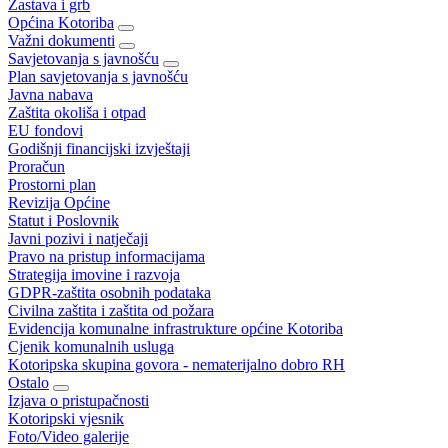
Zastava i grb
Općina Kotoriba
Važni dokumenti
Savjetovanja s javnošću
Plan savjetovanja s javnošću
Javna nabava
Zaštita okoliša i otpad
EU fondovi
Godišnji financijski izvještaji
Proračun
Prostorni plan
Revizija Općine
Statut i Poslovnik
Javni pozivi i natječaji
Pravo na pristup informacijama
Strategija imovine i razvoja
GDPR-zaštita osobnih podataka
Civilna zaštita i zaštita od požara
Evidencija komunalne infrastrukture općine Kotoriba
Cjenik komunalnih usluga
Kotoripska skupina govora - nematerijalno dobro RH
Ostalo
Izjava o pristupačnosti
Kotoripski vjesnik
Foto/Video galerije